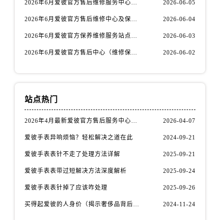
2026年6月爱彼官方售后维修服务中心网点变动最新公告
2026-06-05
云南省迪庆藏族自治州香格里拉市长征大道爱彼售后服务中心（需提前预约）
云南省红河哈尼族彝族自治州蒙自市天马路爱彼售后服务中心（需提前预约）
2026年6月爱彼官方售后维修中心及保养中心迁址新增全记录文本内容
2026-06-04
云南省丽江市古城区七星街爱彼售后服务中心（需提前预约）
2026年6月爱彼官方保养维修服务站点迁移及新设总览文件详细说明公示
2026-06-03
云南省临沧市临翔区世纪路爱彼售后服务中心（需提前预约）
2026年6月爱彼官方售后中心（维修保养）网点迁移及新设补充最终版发布完毕
2026-06-02
云南省怒江傈僳族自治州泸水市人民路爱彼售后服务中心（需提前预约）
云南省普洱市思茅区振兴大道爱彼售后服务中心（需提前预约）
云南省曲靖市麒麟区学府路爱彼售后服务中心（需提前预约）
站点热门
云南省文山壮族苗族自治州文山市东风路爱彼售后服务中心（需提前预约）
云南省西双版纳傣族自治州景洪市宣慰大道爱彼售后服务中心（需提前预约）
2026年4月最新爱彼官方售后服务中心网点考察报告（新址）
2026-04-07
云南省玉溪市红塔区南北大街爱彼售后服务中心（需提前预约）
爱彼手表异响烦恼？轻松解决之道在此
2024-09-21
云南省昭通市昭阳区青年路爱彼售后服务中心（需提前预约）
爱彼手表表针不走了处理方法详解
2025-09-21
重庆市江北区观音桥步行街2号融恒时代广场9层902室爱彼售后服务中心（需提前预约）
新疆维吾尔自治区乌鲁木齐市天山区红山路26号时代广场（CCMALL）C座17层17-B爱彼售后服务中心（需提前预约）
爱彼手表表带过短解决方法深度解析
2025-09-24
浙江省温州市鹿城区锦绣路1067号置信广场10层1015室爱彼售后服务中心（需提前预约）
爱彼手表表针掉了应该咋处理
2025-09-26
黑龙江省哈尔滨市道里区友谊西路600号富力中心T2座写字楼29层03室室爱彼售后服务中心（需提前预约）
买得起爱彼的人身价（揭示奢侈品背后的价值观与消费观）
2024-11-24
辽宁省大连市中山区人民路15号国际金融大厦7层G室爱彼售后服务中心（需提前预约）