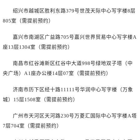
内蒙古自治区巴彦淖尔市临河区新华街爱彼售后服务中心（需提前预约）
绍兴市越城区胜利东路379号世茂天际中心写字楼8层
内蒙古自治区包头市青山区幸福路甲3号王府井百货名表维修爱彼售后服务中心（需提前预约）
内蒙古自治区赤峰市红山区哈达街爱彼售后服务中心（需提前预约）
805室（需提前预约）
内蒙古自治区鄂尔多斯市东胜区伊金霍洛街爱彼售后服务中心（需提前预约）
嘉兴市南湖区广益路705号嘉兴世界贸易中心写字楼A
内蒙古自治区呼伦贝尔市海拉尔区中央街爱彼售后服务中心（需提前预约）
内蒙古自治区通辽市科尔沁区明仁大街爱彼售后服务中心（需提前预约）
座13层1304室（需提前预约）
内蒙古自治区乌海市海勃湾区人民南路爱彼售后服务中心（需提前预约）
南昌市红谷滩新区红谷中大道998号绿地双子塔（中
内蒙古自治区乌兰察布市集宁区恩和大街爱彼售后服务中心（需提前预约）
内蒙古自治区锡林郭勒盟市锡林浩特市光明街与额尔敦路交叉口爱彼售后服务中心（需提前预约）
央广场）A1座办公楼14层07室（需提前预约）
内蒙古自治区兴安盟市乌兰浩特市兴安大街爱彼售后服务中心（需提前预约）
济南市历下区经十路11111号华润中心写字楼（万象
山西省大同市平城区迎宾街爱彼售后服务中心（需提前预约）
山西省晋城市城区黄华街爱彼售后服务中心（需提前预约）
城）15层1508室（需提前预约）
山西省晋中市榆次区顺城街爱彼售后服务中心（需提前预约）
广州市天河区天河路230号万菱汇国际中心写字楼A塔
山西省临汾市尧都区解放路爱彼售后服务中心（需提前预约）
山西省吕梁市离石区永宁中路与建设街交叉口爱彼售后服务中心（需提前预约）
7层704室（需提前预约）
山西省朔州市朔城区怡西路与鄯阳西街交汇处爱彼售后服务中心（需提前预约）