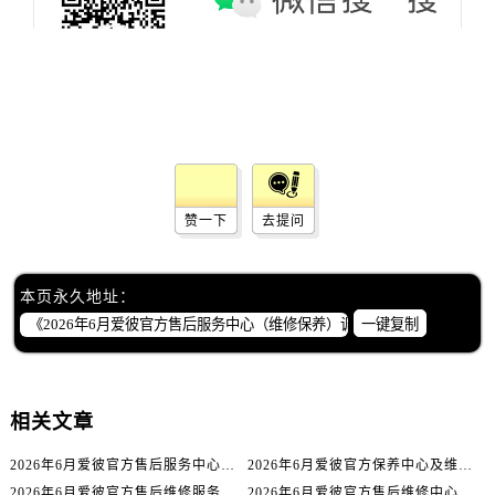
四川省阿坝州市马尔康市团结街爱彼售后服务中心（需提前预约）
四川省巴中市巴州区江北大道爱彼售后服务中心（需提前预约）
四川省成都市锦江区人民东路6号SAC东原中心24层2406B室爱彼售后服务中心（需提前预约）
四川省达州市通川区中心广场、老车坝爱彼售后服务中心（需提前预约）
四川省德阳市旌阳区长江西路、南街爱彼售后服务中心（需提前预约）
四川省甘孜州市康定市情歌广场、箭炉街爱彼售后服务中心（需提前预约）
四川省广安市广安区建安南路爱彼售后服务中心（需提前预约）
赞一下
去提问
四川省广元市利州区老城南北街、东大街爱彼售后服务中心（需提前预约）
四川省乐山市市中区嘉定中路爱彼售后服务中心（需提前预约）
四川省凉山州市西昌市大巷口下街爱彼售后服务中心（需提前预约）
本页永久地址：
四川省泸州市江阳区治平路爱彼售后服务中心（需提前预约）
一键复制
四川省眉山市东坡区三苏路爱彼售后服务中心（需提前预约）
四川省绵阳市涪城区翠花街爱彼售后服务中心（需提前预约）
四川省南充市高坪区江东大道爱彼售后服务中心（需提前预约）
相关文章
四川省内江市东兴区汉安大道爱彼售后服务中心（需提前预约）
2026年6月爱彼官方售后服务中心（维修保养）调整补充通知文本（迁址新增）
2026年6月爱彼官方保养中心及维修服务点变动补充记录文件发布
四川省攀枝花市东区三线大道北段爱彼售后服务中心（需提前预约）
2026年6月爱彼官方售后维修服务中心网点变动最新公告
2026年6月爱彼官方售后维修中心及保养中心迁址新增全记录文本内容