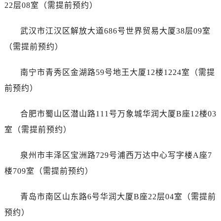
浙江省嘉兴市南湖区广益路705号嘉兴世界贸易中心A座13层1304室爱彼售后服务中心（需提前预约）
22层08室（需提前预约）
浙江省金华市金东区东市南街777号金华万达广场4号楼22楼2209室爱彼售后服务中心（需提前预约）
武汉市江汉区解放大道686号世界贸易大厦38层09室
浙江省丽水市莲都区解放街爱彼售后服务中心（需提前预约）
浙江省宁波市江北区大闸南路500号来福士广场办公楼20层2009室爱彼售后服务中心（需提前预约）
（需提前预约）
浙江省衢州市柯城区上街爱彼售后服务中心（需提前预约）
南宁市青秀区金湖路59号地王大厦12楼1224室（需提
浙江省绍兴市越城区胜利东路379号世茂天际中心写字楼8层805室爱彼售后服务中心（需提前预约）
浙江省舟山市定海区解放东路爱彼售后服务中心（需提前预约）
前预约）
澳门特别行政区大堂区议事亭前地（新马路）爱彼售后服务中心（需提前预约）
合肥市蜀山区潜山路111号万象城华润大厦B座12楼03
澳门特别行政区风顺堂区南湾大马路爱彼售后服务中心（需提前预约）
澳门特别行政区花地玛堂区关闸广场爱彼售后服务中心（需提前预约）
室（需提前预约）
澳门特别行政区花王堂区大三巴商圈爱彼售后服务中心（需提前预约）
泉州市丰泽区宝洲路729号浦西万达中心写字楼A座7
澳门特别行政区嘉模堂区官也街爱彼售后服务中心（需提前预约）
澳门省路氹城市金光大道爱彼售后服务中心（需提前预约）
楼709室（需提前预约）
澳门特别行政区望德堂区塔石广场爱彼售后服务中心（需提前预约）
青岛市南区山东路6号华润大厦B座22层04室（需提前
福建省福州市鼓楼区五四路128-1号恒力城写字楼15层03室爱彼售后服务中心（需提前预约）
福建省厦门市思明区湖滨东路95号万象城华润大厦B座11层1104室爱彼售后服务中心（需提前预约）
预约）