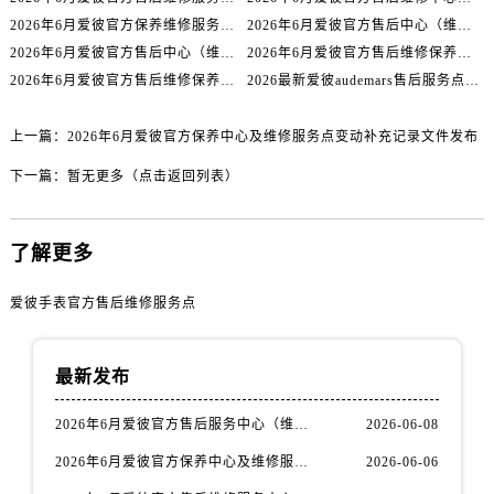
四川省遂宁市船山区香林南路爱彼售后服务中心（需提前预约）
2026年6月爱彼官方保养维修服务站点迁移及新设总览文件详细说明公示
2026年6月爱彼官方售后中心（维修保养）网点迁移及新设补充最终版发布完毕
四川省雅安市雨城区熊猫大道爱彼售后服务中心（需提前预约）
2026年6月爱彼官方售后中心（维修保养）网点最终迁移及新设确认
2026年6月爱彼官方售后维修保养站点清单补充最终版（搬迁+新开）
四川省宜宾市翠屏区长翠路爱彼售后服务中心（需提前预约）
2026年6月爱彼官方售后维修保养网络迁址及新设点速报
2026最新爱彼audemars售后服务点地址调研报告
四川省资阳市雁江区滨江大道一段与和平南路爱彼售后服务中心（需提前预约）
四川省自贡市自流井区华商北路爱彼售后服务中心（需提前预约）
上一篇：
2026年6月爱彼官方保养中心及维修服务点变动补充记录文件发布
西藏自治区阿里地区噶尔县北京西路爱彼售后服务中心（需提前预约）
下一篇：
暂无更多（点击返回列表）
西藏自治区昌都市卡若区昌都西路爱彼售后服务中心（需提前预约）
西藏自治区拉萨市城关区北京中路爱彼售后服务中心（需提前预约）
了解更多
西藏自治区林芝市巴宜区广东路爱彼售后服务中心（需提前预约）
西藏自治区那曲市色尼区浙江西路爱彼售后服务中心（需提前预约）
爱彼手表官方售后维修服务点
西藏自治区日喀则市桑珠孜区上海中路爱彼售后服务中心（需提前预约）
西藏自治区山南市乃东区湖北大道爱彼售后服务中心（需提前预约）
最新发布
云南省保山市隆阳区正阳路爱彼售后服务中心（需提前预约）
云南省楚雄彝族自治州楚雄市鹿城南路爱彼售后服务中心（需提前预约）
2026年6月爱彼官方售后服务中心（维修保养）调整补充通知文本（迁址新增）
2026-06-08
云南省大理白族自治州大理市建设路爱彼售后服务中心（需提前预约）
2026年6月爱彼官方保养中心及维修服务点变动补充记录文件发布
2026-06-06
云南省德宏傣族景颇族自治州芒市团结大街爱彼售后服务中心（需提前预约）