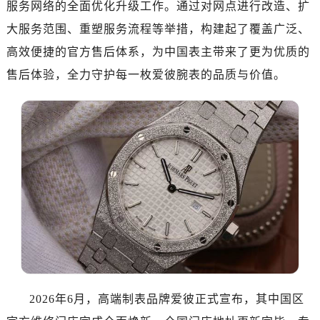
服务网络的全面优化升级工作。通过对网点进行改造、扩
太原市迎泽区解放路15号亨得利名表服务中心（品牌授权店）3层整层（需提前预约）
沈阳市沈河区中街路137号亨得利名表服务中心（品牌授权店）1层整层（需提前预约）
大服务范围、重塑服务流程等举措，构建起了覆盖广泛、
沈阳市沈河区中街路83号亨得利名表服务中心（品牌授权店）1层整层（需提前预约）
高效便捷的官方售后体系，为中国表主带来了更为优质的
乌鲁木齐市天山区红山路26号时代广场（CCMALL）C座17层17-B（需提前预约）
售后体验，全力守护每一枚爱彼腕表的品质与价值。
温州市鹿城区锦绣路1067号置信广场10层1015室（需提前预约）
哈尔滨市道里区友谊西路600号富力中心T2座写字楼29层03室（需提前预约，营业时间：8:30-18:30）
大连市中山区人民路15号国际金融大厦7层G室（需提前预约）
佛山市禅城区季华五路57号万科金融中心C座12层1205室（需提前预约）
东莞市东城街道鸿福东路1号民盈国贸中心T1写字楼9层907室（需提前预约）
无锡市梁溪区人民中路139号恒隆广场写字楼1座11层1104室（需提前预约）
南通市崇川区工农路57号圆融广场写字楼16层1603室（需提前预约）
苏州市苏州工业园区星港街199号苏州中心办公楼C座22层08室（需提前预约）
武汉市江汉区解放大道686号世界贸易大厦38层09室（需提前预约）
南宁市青秀区金湖路59号地王大厦12楼1224室（需提前预约）
合肥市蜀山区潜山路111号万象城华润大厦B座12楼03室（需提前预约）
2026年6月，高端制表品牌爱彼正式宣布，其中国区
泉州市丰泽区宝洲路729号浦西万达中心写字楼A座7楼709室（需提前预约）