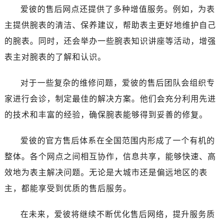
新疆维吾尔自治区博乐市博乐市北京路爱彼售后服务中心（需提前预约）
爱彼的售后网点还提供了多种增值服务。例如，为表
新疆维吾尔自治区昌吉市延安北路爱彼售后服务中心（需提前预约）
主提供腕表的清洁、保养建议，帮助表主更好地维护自己
新疆维吾尔自治区阜康市博峰路爱彼售后服务中心（需提前预约）
的腕表。同时，还会举办一些腕表知识讲座等活动，增强
新疆维吾尔自治区哈密市伊州区建国北路爱彼售后服务中心（需提前预约）
表主对腕表的了解和认识。
新疆维吾尔自治区和田市和田市北京西路爱彼售后服务中心（需提前预约）
新疆维吾尔自治区胡杨河市胡杨河市胡杨路爱彼售后服务中心（需提前预约）
对于一些复杂的维修问题，爱彼的售后团队会组织专
新疆维吾尔自治区霍尔果斯市亚欧北路爱彼售后服务中心（需提前预约）
家进行会诊，制定最佳的解决方案。他们会充分利用先进
新疆维吾尔自治区喀什市解放北路爱彼售后服务中心（需提前预约）
的技术和丰富的经验，确保腕表能够得到妥善的修复。
新疆维吾尔自治区可克达拉市幸福路爱彼售后服务中心（需提前预约）
新疆维吾尔自治区克拉玛依市克拉玛依区友谊路爱彼售后服务中心（需提前预约）
爱彼的官方售后体系在全国范围内形成了一个有机的
新疆维吾尔自治区库车市库车市文化东路爱彼售后服务中心（需提前预约）
整体。各个网点之间相互协作，信息共享，能够快速、高
新疆维吾尔自治区库尔勒市库尔勒市人民东路爱彼售后服务中心（需提前预约）
新疆维吾尔自治区奎屯市团结西街爱彼售后服务中心（需提前预约）
效地为表主解决问题。无论是大城市还是偏远地区的表
新疆维吾尔自治区昆玉市昆泉街爱彼售后服务中心（需提前预约）
主，都能享受到优质的售后服务。
新疆维吾尔自治区沙湾市三道河子镇世纪大道南路爱彼售后服务中心（需提前预约）
新疆维吾尔自治区石河子市北二路爱彼售后服务中心（需提前预约）
在未来，爱彼将继续不断优化售后网络，提升服务质