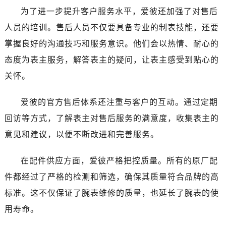
陕西省安康市汉滨区金州路爱彼售后服务中心（需提前预约）
为了进一步提升客户服务水平，爱彼还加强了对售后
陕西省宝鸡市渭滨区经二路爱彼售后服务中心（需提前预约）
人员的培训。售后人员不仅要具备专业的制表技能，还要
陕西省汉中市汉台区北大街爱彼售后服务中心（需提前预约）
掌握良好的沟通技巧和服务意识。他们会以热情、耐心的
陕西省商洛市商州区州城街爱彼售后服务中心（需提前预约）
态度为表主服务，解答表主的疑问，让表主感受到贴心的
陕西省铜川市王益区红旗街爱彼售后服务中心（需提前预约）
陕西省渭南市临渭区东风大街爱彼售后服务中心（需提前预约）
关怀。
陕西省咸阳市秦都区沣西新城统一西路与白马河路交汇处爱彼售后服务中心（需提前预约）
爱彼的官方售后体系还注重与客户的互动。通过定期
陕西省延安市宝塔区中心街爱彼售后服务中心（需提前预约）
陕西省榆林市榆阳区长兴路爱彼售后服务中心（需提前预约）
回访等方式，了解表主对售后服务的满意度，收集表主的
新疆维吾尔自治区阿克苏市东大街爱彼售后服务中心（需提前预约）
意见和建议，以便不断改进和完善服务。
新疆维吾尔自治区阿拉尔市胜利大道爱彼售后服务中心（需提前预约）
新疆维吾尔自治区阿拉山口市友好路爱彼售后服务中心（需提前预约）
在配件供应方面，爱彼严格把控质量。所有的原厂配
新疆维吾尔自治区阿勒泰市解放路爱彼售后服务中心（需提前预约）
件都经过了严格的检测和筛选，确保其质量符合品牌的高
新疆维吾尔自治区阿图什市光明路爱彼售后服务中心（需提前预约）
标准。这不仅保证了腕表维修的质量，也延长了腕表的使
新疆维吾尔自治区白杨市军垦路爱彼售后服务中心（需提前预约）
用寿命。
新疆维吾尔自治区北屯市团结路爱彼售后服务中心（需提前预约）