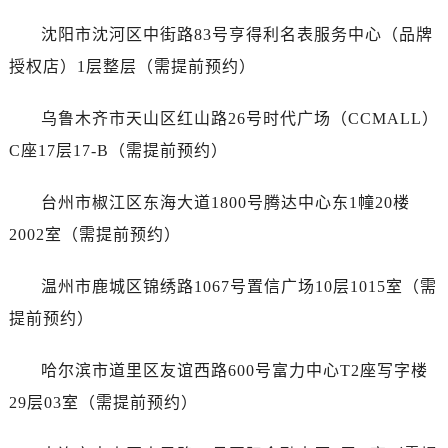
江苏省泰州市海陵区永定东路399号置地商务中心东塔（华润万象城）17层1706室爱彼售后服务中心（需提前预约）
沈阳市沈河区中街路83号亨得利名表服务中心（品牌
江苏省徐州市鼓楼区淮海东路29号苏宁广场IFC国际金融中心35层3508室爱彼售后服务中心（需提前预约）
江苏省盐城市盐都区世纪大道5号盐城金融城写字楼1号楼16层1604室爱彼售后服务中心（需提前预约）
授权店）1层整层（需提前预约）
江苏省扬州市邗江区国展路29号星耀天地写字楼1号楼18层1803室爱彼售后服务中心（需提前预约）
乌鲁木齐市天山区红山路26号时代广场（CCMALL）
江苏省镇江市京口区中山东路爱彼售后服务中心（需提前预约）
江西省抚州市临川区赣东大道爱彼售后服务中心（需提前预约）
C座17层17-B（需提前预约）
江西省赣州市章贡区文清路爱彼售后服务中心（需提前预约）
台州市椒江区东海大道1800号腾达中心东1幢20楼
江西省吉安市吉州区井冈山大道爱彼售后服务中心（需提前预约）
江西省景德镇市珠山区珠山中路爱彼售后服务中心（需提前预约）
2002室（需提前预约）
江西省九江市浔阳区浔阳路爱彼售后服务中心（需提前预约）
温州市鹿城区锦绣路1067号置信广场10层1015室（需
江西省南昌市红谷滩新区红谷中大道998号绿地双子塔（中央广场）A1座办公楼14层1407室爱彼售后服务中心（需提前预约）
江西省萍乡市安源区萍安北大道与康庄路交叉口爱彼售后服务中心（需提前预约）
提前预约）
江西省上饶市信州区滨江西路爱彼售后服务中心（需提前预约）
哈尔滨市道里区友谊西路600号富力中心T2座写字楼
江西省新余市渝水区北湖西路爱彼售后服务中心（需提前预约）
江西省宜春市袁州区中山中路爱彼售后服务中心（需提前预约）
29层03室（需提前预约）
江西省鹰潭市月湖区胜利东路爱彼售后服务中心（需提前预约）