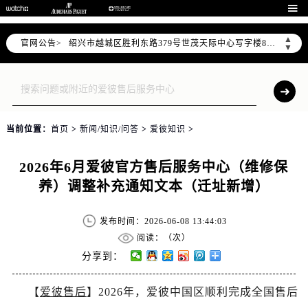
杭州市上城区钱江路1366号华润大厦写字楼A座5层503-5室（需提前预约）

金华市金东区东市南街777号金华万达广场写字楼4号楼22层2209室（需提前预约）
▲
官网公告>
绍兴市越城区胜利东路379号世茂天际中心写字楼8层805室（需提前预约）
▼
嘉兴市南湖区广益路705号嘉兴世界贸易中心写字楼A座13层1304室（需提前预约）
南昌市红谷滩新区红谷中大道998号绿地双子塔（中央广场）A1座办公楼14层07室（需提前预约）
济南市历下区经十路11111号华润中心写字楼（万象城）15层1508室（需提前预约）
广州市天河区天河路230号万菱汇国际中心写字楼A塔7层704室（需提前预约）
当前位置：
首页
>
新闻/知识/问答
>
爱彼知识
>
广州市越秀区环市东路371-375号世界贸易中心大厦南塔写字楼15层07室（需提前预约）
深圳市罗湖区深南东路5001号华润大厦写字楼17层1701室（需提前预约）
2026年6月爱彼官方售后服务中心（维修保
惠州市惠城区江北文昌一路7号华贸大厦写字楼1座30层05室（需提前预约）
养）调整补充通知文本（迁址新增）
厦门市思明区湖滨东路95号华润大厦写字楼B座11层1104室（需提前预约）
福州市鼓楼区五四路128-1号恒力城写字楼15层03室（需提前预约）
发布时间：2026-06-08 13:44:03
成都市锦江区人民东路6号SAC东原中心写字楼24层2406B室（需提前预约）
阅读：（
次）
重庆市江北区观音桥步行街2号融恒时代广场写字楼9层902室（需提前预约）
分享到：
长沙市芙蓉区定王台街道建湘路393号世茂环球金融中心写字楼（芙蓉广场）10层13室（需提前预约）
【
爱彼售后
】2026年，爱彼中国区顺利完成全国售后
郑州市二七区铭功路10号华润大厦写字楼29层2905室（需提前预约）