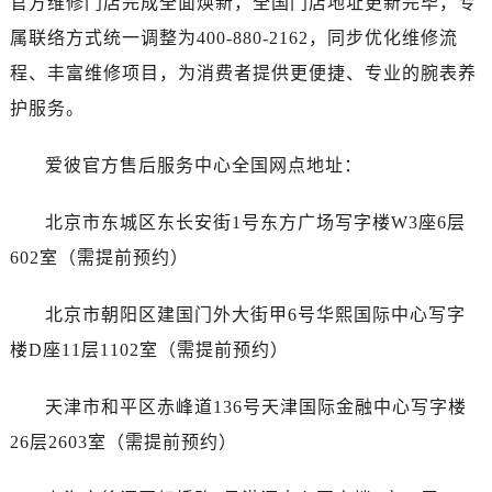
官方维修门店完成全面焕新，全国门店地址更新完毕，专
青岛市南区山东路6号华润大厦B座22层04室（需提前预约）
属联络方式统一调整为400-880-2162，同步优化维修流
烟台市芝罘区胜利路139号万达金融中心A座907室（需提前预约）
长春市朝阳区西安大路727号中银大厦A座(旺进大厦)18层09室（需提前预约）
程、丰富维修项目，为消费者提供更便捷、专业的腕表养
贵阳市南明区都司高架桥路33号亨特国际金融中心14楼14D（需提前预约）
护服务。
昆明市盘龙区北京路928号同德昆明广场写字楼10层06室（需提前预约）
石家庄市长安区中山东路39号勒泰中心写字楼B座13层07室（需提前预约）
爱彼官方售后服务中心全国网点地址：
西安市碑林区南关正街88号华侨城长安国际中心E座6楼10室（需提前预约）
北京市东城区东长安街1号东方广场写字楼W3座6层
海口市龙华区金贸东路5号海口华润大厦B座17层1707室（需提前预约）
唐山市路南区新华东道100号万达广场写字楼A座10层1002室（需提前预约）
602室（需提前预约）
台州市椒江区东海大道1800号腾达中心东1幢20楼2002室（需提前预约）
北京市朝阳区建国门外大街甲6号华熙国际中心写字
黑龙江省大庆市萨尔图区会战大街爱彼售后服务中心（需提前预约）
黑龙江省鹤岗市向阳区红军路爱彼售后服务中心（需提前预约）
楼D座11层1102室（需提前预约）
黑龙江省黑河市爱辉区中央街爱彼售后服务中心（需提前预约）
天津市和平区赤峰道136号天津国际金融中心写字楼
黑龙江省鸡西市鸡冠区红军路爱彼售后服务中心（需提前预约）
黑龙江省佳木斯市向阳区长安路爱彼售后服务中心（需提前预约）
26层2603室（需提前预约）
黑龙江省牡丹江市东安区太平路爱彼售后服务中心（需提前预约）