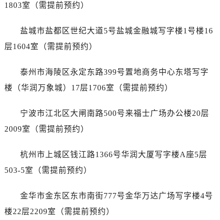
辽宁省朝阳市双塔区新华路爱彼售后服务中心（需提前预约）
1803室（需提前预约）
辽宁省丹东市振兴区七经街爱彼售后服务中心（需提前预约）
盐城市盐都区世纪大道5号盐城金融城写字楼1号楼16
辽宁省抚顺市新抚区东一路爱彼售后服务中心（需提前预约）
辽宁省阜新市海州区解放大街爱彼售后服务中心（需提前预约）
层1604室（需提前预约）
辽宁省葫芦岛市连山区中央路爱彼售后服务中心（需提前预约）
泰州市海陵区永定东路399号置地商务中心东塔写字
辽宁省锦州市古塔区中央大街爱彼售后服务中心（需提前预约）
辽宁省辽阳市白塔区新运大街爱彼售后服务中心（需提前预约）
楼（华润万象城）17层1706室（需提前预约）
辽宁省盘锦市兴隆台区石油大街爱彼售后服务中心（需提前预约）
宁波市江北区大闸南路500号来福士广场办公楼20层
辽宁省铁岭市银州区南马路爱彼售后服务中心（需提前预约）
辽宁省营口市站前区市府路与渤海大街交叉口爱彼售后服务中心（需提前预约）
2009室（需提前预约）
辽宁省沈阳市沈河区中街路137号亨得利名表维修授权店1楼爱彼售后服务中心（需提前预约）
杭州市上城区钱江路1366号华润大厦写字楼A座5层
辽宁省沈阳市沈河区中街路83号亨得利名表维修授权店1楼爱彼售后服务中心（需提前预约）
北京市朝阳区建国门外大街甲6号华熙国际中心D座11层1102室爱彼售后服务中心（需提前预约）
503-5室（需提前预约）
北京市东城区东长安街1号王府井东方广场W3座6层602室爱彼售后服务中心（需提前预约）
金华市金东区东市南街777号金华万达广场写字楼4号
河北省保定市竞秀区朝阳北大街北国先天下爱彼售后服务中心（需提前预约）
内蒙古自治区阿拉善盟市左旗土尔扈特大街爱彼售后服务中心（需提前预约）
楼22层2209室（需提前预约）