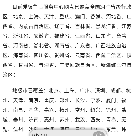
海南省东方市八所镇解放西路爱彼售后服务中心（需提前预约）
目前爱彼售后服务中心网点已覆盖全国34个省级行政
海南省琼海市嘉积镇东风路爱彼售后服务中心（需提前预约）
区：北京、上海、天津、重庆、澳门、香港、河北省、山
海南省三沙市西沙区西沙群岛永兴岛北京路爱彼售后服务中心（需提前预约）
西省、内蒙古自治区、辽宁省、吉林省、黑龙江省、江苏
海南省三亚市吉阳区迎宾路爱彼售后服务中心（需提前预约）
省、浙江省、安徽省、福建省、江西省、山东省、台湾
海南省万宁市万城镇解放路爱彼售后服务中心（需提前预约）
海南省文昌市文城镇教育东路爱彼售后服务中心（需提前预约）
省、河南省、湖北省、湖南省、广东省、广西壮族自治
海南省五指山市通什镇三月三大道爱彼售后服务中心（需提前预约）
区、海南省、四川省、贵州省、云南省、西藏自治区、陕
香港特别行政区尖沙咀区油尖旺区广东道爱彼售后服务中心（需提前预约）
西省、甘肃省、青海省、宁夏回族自治区、新疆维吾尔自
香港特别行政区金钟区中西区金钟道爱彼售后服务中心（需提前预约）
治区；
香港特别行政区九龙区油尖旺区弥敦道爱彼售后服务中心（需提前预约）
香港特别行政区铜锣湾区湾仔区轩尼诗道爱彼售后服务中心（需提前预约）
地级市已覆盖：北京、上海、广州、深圳、成都、杭
河南省安阳市文峰区解放大道爱彼售后服务中心（需提前预约）
州、天津、南京、重庆、郑州、长沙、宁波、厦门、福
河南省鹤壁市淇滨区九州路爱彼售后服务中心（需提前预约）
州、南昌、金华、嘉兴、扬州、常州、绍兴、徐州、盐
河南省济源市沁园街道济水大道爱彼售后服务中心（需提前预约）
城、泰州、济南、惠州、苏州、武汉、西安、青岛、无
河南省焦作市解放区解放路爱彼售后服务中心（需提前预约）
锡、温州、沈阳、大连、海口、三亚、佛山、东莞、珠
河南省开封市鼓楼区中山路爱彼售后服务中心（需提前预约）
预约入口
关闭