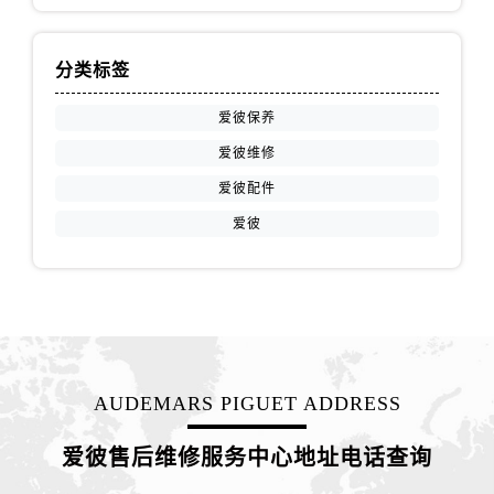
广东省佛山市禅城区季华五路57号万科金融中心C座12层1205室爱彼售后服务中心（需提前预约）
广东省东莞市东城街道鸿福东路1号民盈国贸中心T1写字楼9层907室爱彼售后服务中心（需提前预约）
分类标签
江苏省无锡市梁溪区人民中路139号恒隆广场写字楼1座11层1104室爱彼售后服务中心（需提前预约）
江苏省南通市崇川区工农路57号圆融广场写字楼16层1603室爱彼售后服务中心（需提前预约）
爱彼保养
江苏省苏州市苏州工业园区 星港街199号苏州中心办公楼C座22层08室爱彼售后服务中心（需提前预约）
爱彼维修
湖北省武汉市江汉区解放大道686号世界贸易大厦38层09室爱彼售后服务中心（需提前预约）
爱彼配件
广西省南宁市青秀区金湖路59号地王大厦12楼1224室爱彼售后服务中心（需提前预约）
安徽省合肥市蜀山区潜山路111号万象城华润大厦B座12楼03室爱彼售后服务中心（需提前预约）
爱彼
福建省泉州市丰泽区宝洲路729号浦西万达中心写字楼A座7楼709室爱彼售后服务中心（需提前预约）
山东省青岛市南区山东路6号华润大厦B座22层04室爱彼售后服务中心（需提前预约）
山东省烟台市芝罘区胜利路139号万达金融中心A座907室爱彼售后服务中心（需提前预约）
吉林省长春市朝阳区西安大路727号中银大厦A座(旺进大厦)18层09室爱彼售后服务中心（需提前预约）
贵州省贵阳市南明区都司高架桥路33号亨特国际金融中心14楼14D爱彼售后服务中心（需提前预约）
AUDEMARS PIGUET ADDRESS
云南省昆明市盘龙区北京路928号同德昆明广场写字楼10层06室爱彼售后服务中心（需提前预约）
河北省石家庄市长安区中山东路39号勒泰中心写字楼B座13层07室爱彼售后服务中心（需提前预约）
爱彼售后维修服务中心地址电话查询
陕西省西安市碑林区南关正街88号华侨城长安国际中心E座6楼10室爱彼售后服务中心（需提前预约）