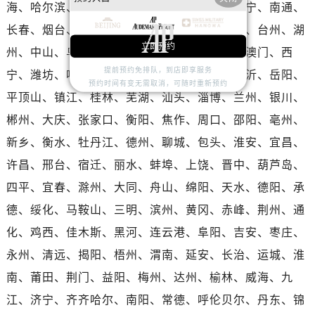
河南省洛阳市西工区中州中路与解放路交叉口爱彼售后服务中心（需提前预约）
海、哈尔滨、合肥、昆明、太原、石家庄、南宁、南通、
河南省漯河市源汇区交通路爱彼售后服务中心（需提前预约）
长春、烟台、唐山、廊坊、保定、贵阳、泉州、台州、湖
河南省南阳市宛城区范蠡东路与南都路交叉口爱彼售后服务中心（需提前预约）
立即预约
州、中山、乌鲁木齐、洛阳、邯郸、秦皇岛、澳门、西
河南省平顶山市卫东区建设路爱彼售后服务中心（需提前预约）
提前预约免排队，到店即享服务
宁、潍坊、呼和浩特、沧州、鞍山、赣州、临沂、岳阳、
河南省濮阳市大华龙区开州路绿城路交叉口爱彼售后服务中心（需提前预约）
预约时间有变无需取消，可随时重新预约
平顶山、镇江、桂林、芜湖、汕头、淄博、兰州、银川、
河南省三门峡市湖滨区和平路爱彼售后服务中心（需提前预约）
郴州、大庆、张家口、衡阳、焦作、周口、邵阳、亳州、
河南省商丘市梁园区神火大道爱彼售后服务中心（需提前预约）
新乡、衡水、牡丹江、德州、聊城、包头、淮安、宜昌、
河南省新乡市红旗区人民路爱彼售后服务中心（需提前预约）
河南省信阳市浉河区东方红大道爱彼售后服务中心（需提前预约）
许昌、邢台、宿迁、丽水、蚌埠、上饶、晋中、葫芦岛、
河南省许昌市魏都区建安大道与八龙路交叉口爱彼售后服务中心（需提前预约）
四平、宜春、滁州、大同、舟山、绵阳、天水、德阳、承
河南省郑州市二七区民主路10号华润大厦29层2905室爱彼售后服务中心（需提前预约）
德、绥化、马鞍山、三明、滨州、黄冈、赤峰、荆州、通
河南省周口市川汇区七一路爱彼售后服务中心（需提前预约）
化、鸡西、佳木斯、黑河、连云港、阜阳、吉安、枣庄、
河南省驻马店市驿城区乐山大道与置地大道交叉口爱彼售后服务中心（需提前预约）
永州、清远、揭阳、梧州、渭南、延安、长治、运城、淮
湖北省鄂州市鄂城区文星大道爱彼售后服务中心（需提前预约）
南、莆田、荆门、益阳、梅州、达州、榆林、威海、九
湖北省黄冈市黄州区赤壁大道爱彼售后服务中心（需提前预约）
江、济宁、齐齐哈尔、南阳、常德、呼伦贝尔、丹东、锦
湖北省黄石市黄石港区武汉路爱彼售后服务中心（需提前预约）