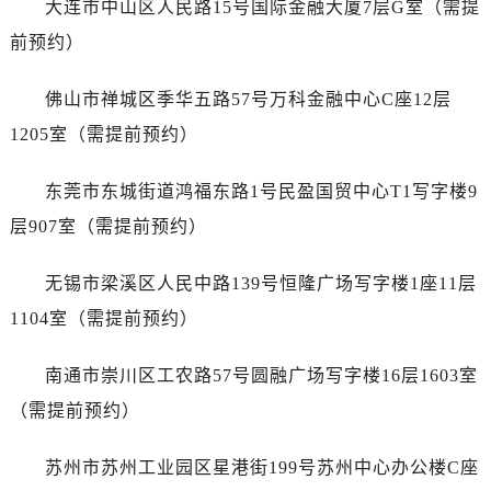
大连市中山区人民路15号国际金融大厦7层G室（需提
山东省德州市德城区东风中路爱彼售后服务中心（需提前预约）
山东省东营市东营区济南路爱彼售后服务中心（需提前预约）
前预约）
山东省济南市历下区经十路11111号华润中心写字楼（万象城）15层1508室爱彼售后服务中心（需提前预约）
佛山市禅城区季华五路57号万科金融中心C座12层
山东省济宁市任城区太白楼路爱彼售后服务中心（需提前预约）
山东省莱芜市文化南路8号银座商城名表维修一楼名表维修爱彼售后服务中心（需提前预约）
1205室（需提前预约）
山东省临沂市兰山区解放路爱彼售后服务中心（需提前预约）
东莞市东城街道鸿福东路1号民盈国贸中心T1写字楼9
山东省日照市东港区烟台路爱彼售后服务中心（需提前预约）
山东省泰安市泰山区财源街道泰山大街爱彼售后服务中心（需提前预约）
层907室（需提前预约）
山东省威海市环翠区新威海路89号振华商厦一楼名表维修爱彼售后服务中心（需提前预约）
无锡市梁溪区人民中路139号恒隆广场写字楼1座11层
山东省潍坊市奎文区东风东街爱彼售后服务中心（需提前预约）
山东省枣庄市滕州市北辛路与善国路交叉口爱彼售后服务中心（需提前预约）
1104室（需提前预约）
山东省淄博市张店区金晶大道爱彼售后服务中心（需提前预约）
南通市崇川区工农路57号圆融广场写字楼16层1603室
上海市黄浦区南京东路299号宏伊国际广场写字楼8层806室爱彼售后服务中心（需提前预约）
上海市徐汇区虹桥路3号港汇中心2座37层3705室爱彼售后服务中心（需提前预约）
（需提前预约）
浙江省杭州市上城区钱江路1366号华润大厦A座5层503-5室爱彼售后服务中心（需提前预约）
苏州市苏州工业园区星港街199号苏州中心办公楼C座
浙江省湖州市吴兴区劳动路爱彼售后服务中心（需提前预约）