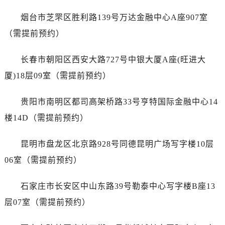
广东省潮州市潮安区新风路与潮汕路交汇处爱彼售后服务中心（需提前预约）
烟台市芝罘区胜利路139号万达金融中心A座907室
广东省广州市天河区天河路230号万菱汇国际中心A塔7层704室爱彼售后服务中心（需提前预约）
广东省广州市越秀区环市东路371-375号世界贸易中心大厦南塔15层1507室爱彼售后服务中心（需提前预约）
（需提前预约）
广东省河源市源城区越王大道爱彼售后服务中心（需提前预约）
长春市朝阳区西安大路727号中银大厦A座(旺进大
广东省惠州市惠城区江北文昌一路7号华贸大厦1座30层3005室爱彼售后服务中心（需提前预约）
广东省江门市蓬江区广场西路爱彼售后服务中心（需提前预约）
厦)18层09室（需提前预约）
广东省揭阳市榕城进贤门步行街爱彼售后服务中心（需提前预约）
贵阳市南明区都司高架桥路33号亨特国际金融中心14
广东省茂名市电白区水东街道迎宾大道爱彼售后服务中心（需提前预约）
广东省梅州市梅江区金燕大道爱彼售后服务中心（需提前预约）
楼14D（需提前预约）
广东省清远市清城区湖西路爱彼售后服务中心（需提前预约）
昆明市盘龙区北京路928号同德昆明广场写字楼10层
广东省汕头市龙湖区长平路爱彼售后服务中心（需提前预约）
广东省汕尾市城区香洲街道园林社区翠园街爱彼售后服务中心（需提前预约）
06室（需提前预约）
广东省韶关市武江区芙蓉新区与老城中心交汇处爱彼售后服务中心（需提前预约）
石家庄市长安区中山东路39号勒泰中心写字楼B座13
广东省深圳市罗湖区深南东路5001号华润大厦17层1701室爱彼售后服务中心（需提前预约）
广东省阳江市江城区东风一路爱彼售后服务中心（需提前预约）
层07室（需提前预约）
广东省云浮市云城区金山路爱彼售后服务中心（需提前预约）