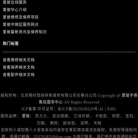
爱彼在线服务
爱彼中心介绍
爱彼维修及保养项目
爱彼中国区服务网点
爱彼最新资讯及保养知识
热门标签
查看维修相关文档
查看保养相关文档
查看配件相关文档
版权所有：北京精时翡丽钟表维修有限公司长春分公司 Copyright @
爱彼手表
售后服务中心
All Rights Reserved
ICP备案/许可证号：
吉ICP备2025030220号-41
|
XML
服务品牌：
爱彼
、
劳力士
、
百达翡丽
、
江诗丹顿
、
卡地亚
、
积家
、
宝玑
、
万国
、
萧邦
、
欧米茄
、
浪琴
、
天梭
如权利人或知情人士发现本站内容存在事实错误或涉及版权、名誉权等侵权问
题，请通过邮箱：2557628530@qq.com 与我们联系，我们将在收到通知后立