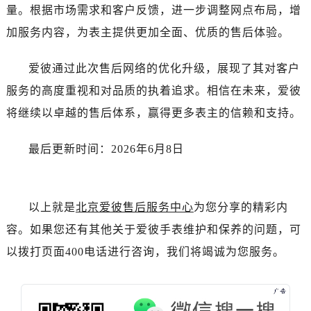
新疆维吾尔自治区双河市光明路爱彼售后服务中心（需提前预约）
量。根据市场需求和客户反馈，进一步调整网点布局，增
新疆维吾尔自治区塔城市塔城地区闻琴路爱彼售后服务中心（需提前预约）
加服务内容，为表主提供更加全面、优质的售后体验。
新疆维吾尔自治区铁门关市兴疆路爱彼售后服务中心（需提前预约）
新疆维吾尔自治区图木舒克市图木舒克市中兴街爱彼售后服务中心（需提前预约）
爱彼通过此次售后网络的优化升级，展现了其对客户
新疆维吾尔自治区吐鲁番市高昌区文化中路文化中路爱彼售后服务中心（需提前预约）
服务的高度重视和对品质的执着追求。相信在未来，爱彼
新疆维吾尔自治区乌苏市乌鲁木齐北路爱彼售后服务中心（需提前预约）
将继续以卓越的售后体系，赢得更多表主的信赖和支持。
新疆维吾尔自治区五家渠市长征西街爱彼售后服务中心（需提前预约）
新疆维吾尔自治区新星市东风路爱彼售后服务中心（需提前预约）
最后更新时间：2026年6月8日
新疆维吾尔自治区伊宁市解放西路爱彼售后服务中心（需提前预约）
贵州省安顺市西秀区中华南路爱彼售后服务中心（需提前预约）
贵州省毕节市七星关区松山路爱彼售后服务中心（需提前预约）
以上就是
北京爱彼售后服务中心
为您分享的精彩内
贵州省六盘水市钟山区钟山大道爱彼售后服务中心（需提前预约）
容。如果您还有其他关于爱彼手表维护和保养的问题，可
贵州省黔东南苗族侗族自治州凯里市北京西路爱彼售后服务中心（需提前预约）
以拨打页面400电话进行咨询，我们将竭诚为您服务。
贵州省黔西南布依族苗族自治州兴义市大道与桔香路交汇处爱彼售后服务中心（需提前预约）
贵州省铜仁市碧江区民主路爱彼售后服务中心（需提前预约）
贵州省遵义市红花岗区共青大道与嵩山路交叉口爱彼售后服务中心（需提前预约）