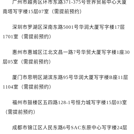
广州市越秀区环市东路371-375号世界贸易中心大厦
山西省忻州市忻府区和平东街与七一南路交叉口爱彼售后服务中心（需提前预约）
山西省阳泉市郊区平阳东街与新城大道交叉口爱彼售后服务中心（需提前预约）
南塔写字楼15层07室（需提前预约）
山西省运城市盐湖区河东街爱彼售后服务中心（需提前预约）
深圳市罗湖区深南东路5001号华润大厦写字楼17层
山西省长治市潞州区英雄中路爱彼售后服务中心（需提前预约）
山西省太原市迎泽区迎泽街道解放路15号亨得利名表维修授权店3楼爱彼售后服务中心（需提前预约）
1701室（需提前预约）
天津市和平区赤峰道136号天津国际金融中心26层2603室爱彼售后服务中心（需提前预约）
惠州市惠城区江北文昌一路7号华贸大厦写字楼1座30
安徽省安庆市迎江区人民路爱彼售后服务中心（需提前预约）
安徽省蚌埠市蚌山区淮河路爱彼售后服务中心（需提前预约）
层05室（需提前预约）
安徽省亳州市谯城区魏武大道爱彼售后服务中心（需提前预约）
厦门市思明区湖滨东路95号华润大厦写字楼B座11层
安徽省池州市贵池区长江路爱彼售后服务中心（需提前预约）
安徽省滁州市琅琊区南谯北路爱彼售后服务中心（需提前预约）
1104室（需提前预约）
安徽省阜阳市颍州区颍州北路爱彼售后服务中心（需提前预约）
福州市鼓楼区五四路128-1号恒力城写字楼15层03室
安徽省淮北市相山区淮海路爱彼售后服务中心（需提前预约）
安徽省淮南市田家庵区国庆中路爱彼售后服务中心（需提前预约）
（需提前预约）
安徽省黄山市屯溪区黄山西路爱彼售后服务中心（需提前预约）
成都市锦江区人民东路6号SAC东原中心写字楼24层
安徽省六安市金安区解放中路爱彼售后服务中心（需提前预约）