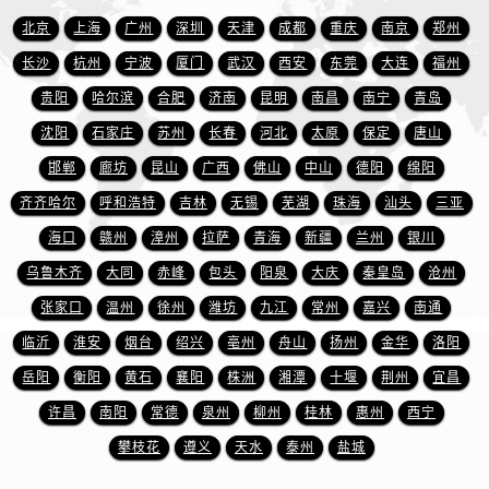
海南省海口市龙华区金贸东路5号海口华润大厦B座17层1707室爱彼售后服务中心（需提前预约）
北京
上海
广州
深圳
天津
成都
重庆
南京
郑州
河北省唐山市路南区新华东道100号万达广场写字楼A座10层1002室爱彼售后服务中心（需提前预约）
长沙
杭州
宁波
厦门
武汉
西安
东莞
大连
福州
台州市椒江区东海大道1800号腾达中心东1幢20楼2002室爱彼售后服务中心（需提前预约）
贵阳
哈尔滨
合肥
济南
昆明
南昌
南宁
青岛
节假日正常营业！
沈阳
石家庄
苏州
长春
河北
太原
保定
唐山
邯郸
廊坊
昆山
广西
佛山
中山
德阳
绵阳
齐齐哈尔
呼和浩特
吉林
无锡
芜湖
珠海
汕头
三亚
海口
赣州
漳州
拉萨
青海
新疆
兰州
银川
乌鲁木齐
大同
赤峰
包头
阳泉
大庆
秦皇岛
沧州
张家口
温州
徐州
潍坊
九江
常州
嘉兴
南通
临沂
淮安
烟台
绍兴
亳州
舟山
扬州
金华
洛阳
岳阳
衡阳
黄石
襄阳
株洲
湘潭
十堰
荆州
宜昌
许昌
南阳
常德
泉州
柳州
桂林
惠州
西宁
攀枝花
遵义
天水
泰州
盐城