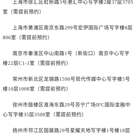
上海市徐汇区虹桥路3号港汇中心写字楼2座37层3705
黑龙江省七台河市桃山区大同街爱彼售后服务中心（需提前预约）
黑龙江省齐齐哈尔市龙沙区龙华路爱彼售后服务中心（需提前预约）
室（需提前预约）
黑龙江省双鸭山市尖山区新兴大街爱彼售后服务中心（需提前预约）
上海市黄浦区南京东路299号宏伊国际广场写字楼8层
黑龙江省绥化市北林区新华街与康庄路交叉口爱彼售后服务中心（需提前预约）
黑龙江省伊春市伊美区通河路爱彼售后服务中心（需提前预约）
806室（需提前预约）
吉林省白城市洮北区明仁南街爱彼售后服务中心（需提前预约）
南京市秦淮区中山南路1号（新街口）南京中心写字
吉林省白山市浑江区浑江大街爱彼售后服务中心（需提前预约）
吉林省吉林市船营区河南街爱彼售后服务中心（需提前预约）
楼22层C1-1室（需提前预约）
吉林省辽源市龙山区人民大街爱彼售后服务中心（需提前预约）
常州市新北区龙锦路1590号现代传媒中心写字楼5号
吉林省梅河口市新华街道梅河大街爱彼售后服务中心（需提前预约）
吉林省四平市铁东区紫气大路与南九经街交汇处爱彼售后服务中心（需提前预约）
楼10层1008室（需提前预约）
吉林省松原市宁江区五环大街爱彼售后服务中心（需提前预约）
徐州市鼓楼区淮海东路29号苏宁广场IFC国际金融中
吉林省通化市东昌区环通乡江南大街爱彼售后服务中心（需提前预约）
吉林省延边市延吉市解放路爱彼售后服务中心（需提前预约）
心写字楼35层3508室（需提前预约）
辽宁省鞍山市铁东区站前街爱彼售后服务中心（需提前预约）
扬州市邗江区国展路29号星耀天地写字楼1号楼18层
辽宁省本溪市平山区胜利路爱彼售后服务中心（需提前预约）