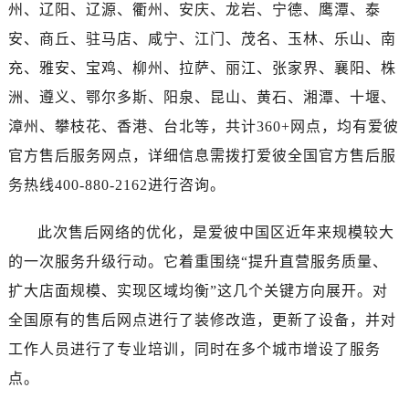
湖北省荆门市东宝中天街步行街爱彼售后服务中心（需提前预约）
州、辽阳、辽源、衢州、安庆、龙岩、宁德、鹰潭、泰
湖北省荆州市荆州区荆中路爱彼售后服务中心（需提前预约）
安、商丘、驻马店、咸宁、江门、茂名、玉林、乐山、南
湖北省十堰市茅箭区人民北路爱彼售后服务中心（需提前预约）
充、雅安、宝鸡、柳州、拉萨、丽江、张家界、襄阳、株
湖北省随州市曾都区青年路爱彼售后服务中心（需提前预约）
洲、遵义、鄂尔多斯、阳泉、昆山、黄石、湘潭、十堰、
湖北省咸宁市咸安区长安大道爱彼售后服务中心（需提前预约）
漳州、攀枝花、香港、台北等，共计360+网点，均有爱彼
湖北省襄阳市樊城区长虹路与人民路交叉口爱彼售后服务中心（需提前预约）
官方售后服务网点，详细信息需拨打爱彼全国官方售后服
湖北省孝感市孝南区复兴大道爱彼售后服务中心（需提前预约）
务热线400-880-2162进行咨询。
湖北省宜昌市西陵区夷陵大道与港窑路爱彼售后服务中心（需提前预约）
湖南省常德市武陵区人民路爱彼售后服务中心（需提前预约）
此次售后网络的优化，是爱彼中国区近年来规模较大
湖南省郴州市北湖区国庆北路爱彼售后服务中心（需提前预约）
的一次服务升级行动。它着重围绕“提升直营服务质量、
湖南省衡阳市雁峰区解放路爱彼售后服务中心（需提前预约）
湖南省怀化市鹤城区迎丰中路爱彼售后服务中心（需提前预约）
扩大店面规模、实现区域均衡”这几个关键方向展开。对
湖南省娄底市娄星区长青街爱彼售后服务中心（需提前预约）
全国原有的售后网点进行了装修改造，更新了设备，并对
湖南省邵阳市双清区东风路爱彼售后服务中心（需提前预约）
工作人员进行了专业培训，同时在多个城市增设了服务
湖南省湘潭市雨湖区莲城大道爱彼售后服务中心（需提前预约）
点。
湖南省益阳市赫山区桃花仑路爱彼售后服务中心（需提前预约）