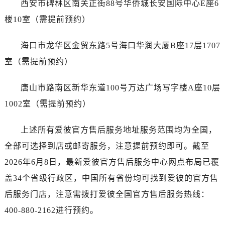
西安市碑林区南关正街88号华侨城长安国际中心E座6
广东省湛江市赤坎区观海北路爱彼售后服务中心（需提前预约）
广东省肇庆市端州区信安大道与砚都大道交汇处爱彼售后服务中心（需提前预约）
楼10室（需提前预约）
广西壮族自治区百色市右江区中山二路爱彼售后服务中心（需提前预约）
海口市龙华区金贸东路5号海口华润大厦B座17层1707
广西壮族自治区北海市海城区北京路爱彼售后服务中心（需提前预约）
广西壮族自治区崇左市江州区石景林街道友谊大道与丽川路交汇处爱彼售后服务中心（需提前预约）
室（需提前预约）
广西壮族自治区防城港市港口区金花茶大道爱彼售后服务中心（需提前预约）
唐山市路南区新华东道100号万达广场写字楼A座10层
广西壮族自治区贵港市港北区港城街道布山大道与仙衣路交叉口爱彼售后服务中心（需提前预约）
广西壮族自治区桂林市秀峰区红岭路爱彼售后服务中心（需提前预约）
1002室（需提前预约）
广西壮族自治区河池市金城江区金城江街道朝阳路爱彼售后服务中心（需提前预约）
上述所有爱彼官方售后服务地址服务范围均为全国，
广西壮族自治区贺州市八步区城东街道灵峰南路爱彼售后服务中心（需提前预约）
广西壮族自治区来宾市兴宾区桂中大道爱彼售后服务中心（需提前预约）
全部可选择到店或邮寄服务，注意提前预约即可。截至
广西壮族自治区柳州市城中区中山中路爱彼售后服务中心（需提前预约）
2026年6月8日，最新爱彼官方售后服务中心网点布局已覆
广西壮族自治区钦州市钦南区金海湾东大街爱彼售后服务中心（需提前预约）
盖34个省级行政区，中国所有省份均可找到爱彼的官方售
广西壮族自治区梧州市万秀区龙湖镇高旺路爱彼售后服务中心（需提前预约）
后服务门店，注意需拨打爱彼全国官方售后服务热线：
广西壮族自治区玉林市玉州区金玉路爱彼售后服务中心（需提前预约）
400-880-2162进行预约。
海南省儋州市儋州市那大镇兰洋北路爱彼售后服务中心（需提前预约）