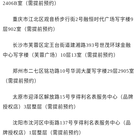
安徽省马鞍山市雨山区湖南西路爱彼售后服务中心（需提前预约）
2406B室（需提前预约）
安徽省宿州市埇桥区人民中路爱彼售后服务中心（需提前预约）
重庆市江北区观音桥步行街2号融恒时代广场写字楼9
安徽省铜陵市铜官区石城大道爱彼售后服务中心（需提前预约）
安徽省芜湖市镜湖区中山路步行街爱彼售后服务中心（需提前预约）
层902室（需提前预约）
安徽省宣城市宣州区叠嶂西路爱彼售后服务中心（需提前预约）
长沙市芙蓉区定王台街道建湘路393号世茂环球金融
福建省龙岩市新罗区九一南路爱彼售后服务中心（需提前预约）
福建省南平市建阳区人民西路爱彼售后服务中心（需提前预约）
中心写字楼（芙蓉广场）10层13室（需提前预约）
福建省宁德市蕉城区天湖东路爱彼售后服务中心（需提前预约）
郑州市二七区铭功路10号华润大厦写字楼29层2905室
福建省莆田市城厢区霞林街道荔华东大道爱彼售后服务中心（需提前预约）
福建省三明市三元区东乾二路爱彼售后服务中心（需提前预约）
（需提前预约）
福建省漳州市龙文区步港路爱彼售后服务中心（需提前预约）
太原市迎泽区解放路15号亨得利名表服务中心（品牌
江苏省常州市新北区龙锦路1590号现代传媒中心5号楼10层1008室爱彼售后服务中心（需提前预约）
江苏省淮安市清江浦区淮海北路爱彼售后服务中心（需提前预约）
授权店）3层整层（需提前预约）
江苏省连云港市海州区通灌北路爱彼售后服务中心（需提前预约）
沈阳市沈河区中街路137号亨得利名表服务中心（品
江苏省南京市秦淮区中山南路1号南京中心22层22-C1-C3室爱彼售后服务中心（需提前预约）
江苏省宿迁市宿城区西湖路爱彼售后服务中心（需提前预约）
牌授权店）1层整层（需提前预约）