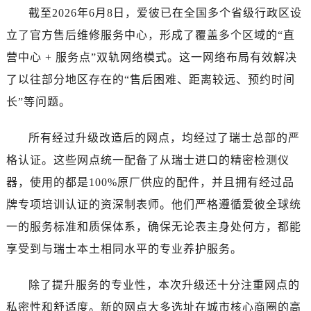
湖南省永州市冷水滩区永州大道与中兴路交叉口爱彼售后服务中心（需提前预约）
截至2026年6月8日，爱彼已在全国多个省级行政区设
湖南省岳阳市岳阳楼区东茅岭路爱彼售后服务中心（需提前预约）
立了官方售后维修服务中心，形成了覆盖多个区域的“直
湖南省张家界市永定区解放路爱彼售后服务中心（需提前预约）
营中心 + 服务点”双轨网络模式。这一网络布局有效解决
湖南省长沙市芙蓉区建湘路393号世茂环球金融中心写字楼10层1013室爱彼售后服务中心（需提前预约）
了以往部分地区存在的“售后困难、距离较远、预约时间
湖南省株洲市芦淞区建设南路爱彼售后服务中心（需提前预约）
长”等问题。
甘肃省白银市白银区北京路爱彼售后服务中心（需提前预约）
甘肃省定西市安定区解放路爱彼售后服务中心（需提前预约）
所有经过升级改造后的网点，均经过了瑞士总部的严
甘肃省敦煌市沙州镇阳关中路爱彼售后服务中心（需提前预约）
格认证。这些网点统一配备了从瑞士进口的精密检测仪
甘肃省合作市人民街爱彼售后服务中心（需提前预约）
甘肃省嘉峪关市雄关区新华中路爱彼售后服务中心（需提前预约）
器，使用的都是100%原厂供应的配件，并且拥有经过品
甘肃省金昌市金川区北京路爱彼售后服务中心（需提前预约）
牌专项培训认证的资深制表师。他们严格遵循爱彼全球统
甘肃省酒泉市肃州区西大街爱彼售后服务中心（需提前预约）
一的服务标准和质保体系，确保无论表主身处何方，都能
甘肃省临夏市城南街道团结路爱彼售后服务中心（需提前预约）
享受到与瑞士本土相同水平的专业养护服务。
甘肃省陇南市武都区人民路爱彼售后服务中心（需提前预约）
甘肃省平凉市崆峒区西大街爱彼售后服务中心（需提前预约）
除了提升服务的专业性，本次升级还十分注重网点的
甘肃省庆阳市西峰区南大街爱彼售后服务中心（需提前预约）
私密性和舒适度。新的网点大多选址在城市核心商圈的高