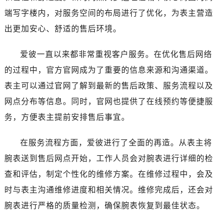
甘肃省天水市秦州区民主路爱彼售后服务中心（需提前预约）
端写字楼内，对服务空间的布局进行了优化，为表主营造
甘肃省武威市凉州区迎宾路爱彼售后服务中心（需提前预约）
出更加安心、舒适的售后环境。
甘肃省张掖市甘州区民乐北路爱彼售后服务中心（需提前预约）
宁夏回族自治区固原市原州区文化街爱彼售后服务中心（需提前预约）
爱彼一直以来都非常重视客户服务。在优化售后网络
宁夏回族自治区石嘴山市大武口区贺兰山路爱彼售后服务中心（需提前预约）
的过程中，官方官网成为了重要的信息来源和沟通渠道。
宁夏回族自治区吴忠市利通区开元大道爱彼售后服务中心（需提前预约）
表主可以通过官网了解到最新的售后政策、服务流程以及
宁夏回族自治区银川市兴庆区新华东路97号新百中心C馆一层C1-18号商铺爱彼售后服务中心（需提前预约）
宁夏回族自治区中卫市沙坡头区鼓楼东街爱彼售后服务中心（需提前预约）
网点分布等信息。同时，官网也提供了在线预约等便捷服
青海省果洛藏族自治州玛沁县团结路爱彼售后服务中心（需提前预约）
务，方便表主提前安排售后事宜。
青海省海北藏族自治州海晏县将军路爱彼售后服务中心（需提前预约）
青海省海东市乐都区滨河路爱彼售后服务中心（需提前预约）
在服务流程方面，爱彼进行了全面的再造。从表主将
青海省海南藏族自治州共和县青海湖大街爱彼售后服务中心（需提前预约）
腕表送到售后网点开始，工作人员会对腕表进行详细的检
青海省海西蒙古族藏族自治州德令哈市柴达木路爱彼售后服务中心（需提前预约）
查和评估，制定个性化的维修方案。在维修过程中，会及
青海省黄南藏族自治州同仁市德合隆路爱彼售后服务中心（需提前预约）
时与表主沟通维修进度和相关情况。维修完成后，还会对
青海省西宁市城西区海湖新区西关大道爱彼售后服务中心（需提前预约）
腕表进行严格的质量检测，确保腕表恢复到最佳状态。
青海省玉树藏族自治州结古镇胜利路爱彼售后服务中心（需提前预约）