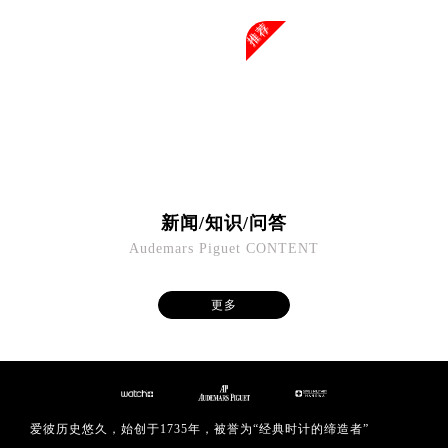
澳门省路氹城市金光大道爱彼售后服务中心（需提前预约）
推荐
澳门特别行政区望德堂区塔石广场爱彼售后服务中心（需提前预约）
福建省福州市鼓楼区五四路128-1号恒力城写字楼15层03室爱彼售后服务中心（需提前预约）
福建省厦门市思明区湖滨东路95号万象城华润大厦B座11层1104室爱彼售后服务中心（需提前预约）
广东省潮州市潮安区新风路与潮汕路交汇处爱彼售后服务中心（需提前预约）
广东省广州市天河区天河路230号万菱汇国际中心A塔7层704室爱彼售后服务中心（需提前预约）
广东省广州市越秀区环市东路371-375号世界贸易中心大厦南塔15层1507室爱彼售后服务中心（需提前预约）
广东省河源市源城区越王大道爱彼售后服务中心（需提前预约）
新闻/知识/问答
广东省惠州市惠城区江北文昌一路7号华贸大厦1座30层3005室爱彼售后服务中心（需提前预约）
Audemars Piguet CONTENT
广东省江门市蓬江区广场西路爱彼售后服务中心（需提前预约）
广东省揭阳市榕城进贤门步行街爱彼售后服务中心（需提前预约）
更多
广东省茂名市电白区水东街道迎宾大道爱彼售后服务中心（需提前预约）
广东省梅州市梅江区金燕大道爱彼售后服务中心（需提前预约）
广东省清远市清城区湖西路爱彼售后服务中心（需提前预约）
广东省汕头市龙湖区长平路爱彼售后服务中心（需提前预约）
广东省汕尾市城区香洲街道园林社区翠园街爱彼售后服务中心（需提前预约）
爱彼历史悠久，始创于1735年，被誉为“经典时计的缔造者”