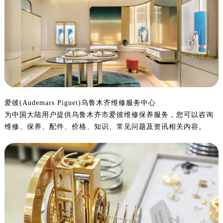
宁波市江北区大闸南路500号来福士广场办公楼20层2009室（需提前预约）
杭州市上城区钱江路1366号华润大厦写字楼A座5层503-5室（需提前预约）
金华市金东区东市南街777号金华万达广场写字楼4号楼22层2209室（需提前预约）
绍兴市越城区胜利东路379号世茂天际中心写字楼8层805室（需提前预约）
嘉兴市南湖区广益路705号嘉兴世界贸易中心写字楼A座13层1304室（需提前预约）
南昌市红谷滩新区红谷中大道998号绿地双子塔（中央广场）A1座办公楼14层07室（需提前预约）
济南市历下区经十路11111号华润中心写字楼（万象城）15层1508室（需提前预约）
广州市天河区天河路230号万菱汇国际中心写字楼A塔7层704室（需提前预约）
爱彼(Audemars Piguet)乌鲁木齐维修服务中心
为中国大陆用户提供乌鲁木齐市爱彼维修保养服务，您可以咨询
广州市越秀区环市东路371-375号世界贸易中心大厦南塔写字楼15层07室（需提前预约）
维修、保养、配件、价格、知识、常见问题及资讯相关内容。
深圳市罗湖区深南东路5001号华润大厦写字楼17层1701室（需提前预约）
惠州市惠城区江北文昌一路7号华贸大厦写字楼1座30层05室（需提前预约）
厦门市思明区湖滨东路95号华润大厦写字楼B座11层1104室（需提前预约）
福州市鼓楼区五四路128-1号恒力城写字楼15层03室（需提前预约）
成都市锦江区人民东路6号SAC东原中心写字楼24层2406B室（需提前预约）
重庆市江北区观音桥步行街2号融恒时代广场写字楼9层902室（需提前预约）
长沙市芙蓉区定王台街道建湘路393号世茂环球金融中心写字楼（芙蓉广场）10层13室（需提前预约）