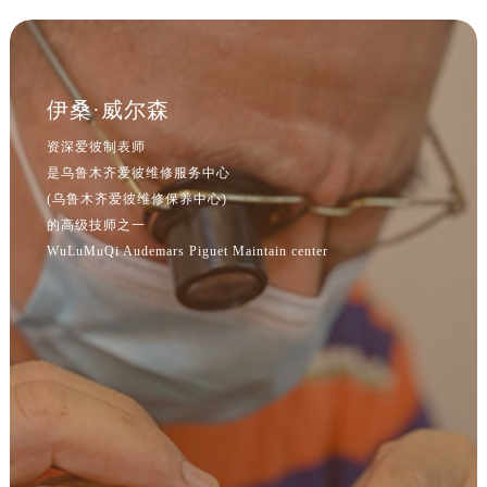
吉林省通化市东昌区环通乡江南大街爱彼售后服务中心（需提前预约）
吉林省延边市延吉市解放路爱彼售后服务中心（需提前预约）
辽宁省鞍山市铁东区站前街爱彼售后服务中心（需提前预约）
辽宁省本溪市平山区胜利路爱彼售后服务中心（需提前预约）
伊桑·威尔森
辽宁省朝阳市双塔区新华路爱彼售后服务中心（需提前预约）
资深爱彼制表师
辽宁省丹东市振兴区七经街爱彼售后服务中心（需提前预约）
是乌鲁木齐爱彼维修服务中心
辽宁省抚顺市新抚区东一路爱彼售后服务中心（需提前预约）
(乌鲁木齐爱彼维修保养中心)
辽宁省阜新市海州区解放大街爱彼售后服务中心（需提前预约）
的高级技师之一
WuLuMuQi Audemars Piguet Maintain center
辽宁省葫芦岛市连山区中央路爱彼售后服务中心（需提前预约）
辽宁省锦州市古塔区中央大街爱彼售后服务中心（需提前预约）
辽宁省辽阳市白塔区新运大街爱彼售后服务中心（需提前预约）
辽宁省盘锦市兴隆台区石油大街爱彼售后服务中心（需提前预约）
辽宁省铁岭市银州区南马路爱彼售后服务中心（需提前预约）
辽宁省营口市站前区市府路与渤海大街交叉口爱彼售后服务中心（需提前预约）
辽宁省沈阳市沈河区中街路137号亨得利名表维修授权店1楼爱彼售后服务中心（需提前预约）
辽宁省沈阳市沈河区中街路83号亨得利名表维修授权店1楼爱彼售后服务中心（需提前预约）