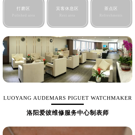
黑龙江省鹤岗市向阳区红军路爱彼售后服务中心（需提前预约）
打磨区
宾客休息区
茶点区
黑龙江省黑河市爱辉区中央街爱彼售后服务中心（需提前预约）
Polished area
Rest area
Refreshments
黑龙江省鸡西市鸡冠区红军路爱彼售后服务中心（需提前预约）
黑龙江省佳木斯市向阳区长安路爱彼售后服务中心（需提前预约）
黑龙江省牡丹江市东安区太平路爱彼售后服务中心（需提前预约）
黑龙江省七台河市桃山区大同街爱彼售后服务中心（需提前预约）
黑龙江省齐齐哈尔市龙沙区龙华路爱彼售后服务中心（需提前预约）
黑龙江省双鸭山市尖山区新兴大街爱彼售后服务中心（需提前预约）
黑龙江省绥化市北林区新华街与康庄路交叉口爱彼售后服务中心（需提前预约）
黑龙江省伊春市伊美区通河路爱彼售后服务中心（需提前预约）
吉林省白城市洮北区明仁南街爱彼售后服务中心（需提前预约）
吉林省白山市浑江区浑江大街爱彼售后服务中心（需提前预约）
LUOYANG AUDEMARS PIGUET WATCHMAKER
吉林省吉林市船营区河南街爱彼售后服务中心（需提前预约）
洛阳爱彼维修服务中心制表师
吉林省辽源市龙山区人民大街爱彼售后服务中心（需提前预约）
吉林省梅河口市新华街道梅河大街爱彼售后服务中心（需提前预约）
吉林省四平市铁东区紫气大路与南九经街交汇处爱彼售后服务中心（需提前预约）