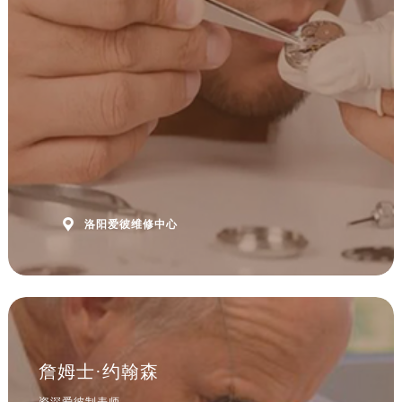
安徽省阜阳市颍州区颍州北路爱彼售后服务中心（需提前预约）
安徽省淮北市相山区淮海路爱彼售后服务中心（需提前预约）
安徽省淮南市田家庵区国庆中路爱彼售后服务中心（需提前预约）
安徽省黄山市屯溪区黄山西路爱彼售后服务中心（需提前预约）
安徽省六安市金安区解放中路爱彼售后服务中心（需提前预约）
安徽省马鞍山市雨山区湖南西路爱彼售后服务中心（需提前预约）
安徽省宿州市埇桥区人民中路爱彼售后服务中心（需提前预约）
安徽省铜陵市铜官区石城大道爱彼售后服务中心（需提前预约）
安徽省芜湖市镜湖区中山路步行街爱彼售后服务中心（需提前预约）

洛阳爱彼维修中心
安徽省宣城市宣州区叠嶂西路爱彼售后服务中心（需提前预约）
福建省龙岩市新罗区九一南路爱彼售后服务中心（需提前预约）
福建省南平市建阳区人民西路爱彼售后服务中心（需提前预约）
福建省宁德市蕉城区天湖东路爱彼售后服务中心（需提前预约）
福建省莆田市城厢区霞林街道荔华东大道爱彼售后服务中心（需提前预约）
福建省三明市三元区东乾二路爱彼售后服务中心（需提前预约）
詹姆士·约翰森
福建省漳州市龙文区步港路爱彼售后服务中心（需提前预约）
资深爱彼制表师