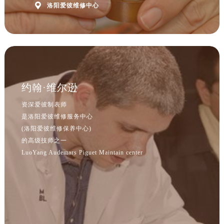
辽宁省沈阳市沈河区中街路83号亨得利名表维修授权店1楼爱彼售后服务中心（需提前预约）

洛阳爱彼维修中心
北京市朝阳区建国门外大街甲6号华熙国际中心D座11层1102室爱彼售后服务中心（北京总部）（需提前预约）
北京市东城区东长安街1号王府井东方广场W3座6层602室爱彼售后服务中心（需提前预约）
河北省保定市竞秀区朝阳北大街北国先天下爱彼售后服务中心（需提前预约）
内蒙古自治区阿拉善盟市左旗土尔扈特大街爱彼售后服务中心（需提前预约）
内蒙古自治区巴彦淖尔市临河区新华街爱彼售后服务中心（需提前预约）
约翰·维尔逊
内蒙古自治区包头市青山区幸福路甲3号王府井百货名表维修爱彼售后服务中心（需提前预约）
内蒙古自治区赤峰市红山区哈达街爱彼售后服务中心（需提前预约）
资深爱彼制表师
内蒙古自治区鄂尔多斯市东胜区伊金霍洛街爱彼售后服务中心（需提前预约）
是洛阳爱彼维修服务中心
(洛阳爱彼维修保养中心)
内蒙古自治区呼伦贝尔市海拉尔区中央街爱彼售后服务中心（需提前预约）
的高级技师之一
内蒙古自治区通辽市科尔沁区明仁大街爱彼售后服务中心（需提前预约）
LuoYang Audemars Piguet Maintain center
内蒙古自治区乌海市海勃湾区人民南路爱彼售后服务中心（需提前预约）
内蒙古自治区乌兰察布市集宁区恩和大街爱彼售后服务中心（需提前预约）
内蒙古自治区锡林郭勒盟市锡林浩特市光明街与额尔敦路交叉口爱彼售后服务中心（需提前预约）
内蒙古自治区兴安盟市乌兰浩特市兴安大街爱彼售后服务中心（需提前预约）
山西省大同市平城区迎宾街爱彼售后服务中心（需提前预约）