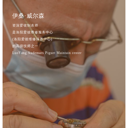
吉林省松原市宁江区五环大街爱彼售后服务中心（需提前预约）
吉林省通化市东昌区环通乡江南大街爱彼售后服务中心（需提前预约）
伊桑·威尔森
吉林省延边市延吉市解放路爱彼售后服务中心（需提前预约）
资深爱彼制表师
辽宁省鞍山市铁东区站前街爱彼售后服务中心（需提前预约）
是洛阳爱彼维修服务中心
辽宁省本溪市平山区胜利路爱彼售后服务中心（需提前预约）
(洛阳爱彼维修保养中心)
辽宁省朝阳市双塔区新华路爱彼售后服务中心（需提前预约）
的高级技师之一
辽宁省丹东市振兴区七经街爱彼售后服务中心（需提前预约）
LuoYang Audemars Piguet Maintain center
辽宁省抚顺市新抚区东一路爱彼售后服务中心（需提前预约）
辽宁省阜新市海州区解放大街爱彼售后服务中心（需提前预约）
辽宁省葫芦岛市连山区中央路爱彼售后服务中心（需提前预约）
辽宁省锦州市古塔区中央大街爱彼售后服务中心（需提前预约）
辽宁省辽阳市白塔区新运大街爱彼售后服务中心（需提前预约）
辽宁省盘锦市兴隆台区石油大街爱彼售后服务中心（需提前预约）
辽宁省铁岭市银州区南马路爱彼售后服务中心（需提前预约）
辽宁省营口市站前区市府路与渤海大街交叉口爱彼售后服务中心（需提前预约）
辽宁省沈阳市沈河区中街路137号亨得利名表维修授权店1楼爱彼售后服务中心（需提前预约）