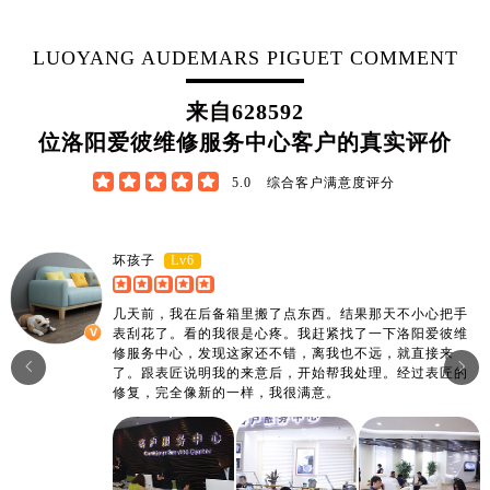
江西省萍乡市安源区萍安北大道与康庄路交叉口爱彼售后服务中心（需提前预约）
江西省上饶市信州区滨江西路爱彼售后服务中心（需提前预约）
LUOYANG AUDEMARS PIGUET COMMENT
江西省新余市渝水区北湖西路爱彼售后服务中心（需提前预约）
江西省宜春市袁州区中山中路爱彼售后服务中心（需提前预约）
来自
628592
江西省鹰潭市月湖区胜利东路爱彼售后服务中心（需提前预约）
位洛阳爱彼维修服务中心客户的真实评价
山东省德州市德城区东风中路爱彼售后服务中心（需提前预约）





5.0
综合客户满意度评分
山东省东营市东营区济南路爱彼售后服务中心（需提前预约）
山东省济南市历下区经十路11111号华润中心写字楼（万象城）15层1508室爱彼售后服务中心（需提前预约）
山东省济宁市任城区太白楼路爱彼售后服务中心（需提前预约）
Lv6
坏孩子
山东省莱芜市文化南路8号银座商城名表维修一楼名表维修爱彼售后服务中心（需提前预约）
几天前，我在后备箱里搬了点东西。结果那天不小心把手
山东省临沂市兰山区解放路爱彼售后服务中心（需提前预约）
表刮花了。看的我很是心疼。我赶紧找了一下洛阳爱彼维
山东省日照市东港区烟台路爱彼售后服务中心（需提前预约）
修服务中心，发现这家还不错，离我也不远，就直接来


了。跟表匠说明我的来意后，开始帮我处理。经过表匠的
山东省泰安市泰山区财源街道泰山大街爱彼售后服务中心（需提前预约）
修复，完全像新的一样，我很满意。
山东省威海市环翠区新威海路89号振华商厦一楼名表维修爱彼售后服务中心（需提前预约）
山东省潍坊市奎文区东风东街爱彼售后服务中心（需提前预约）
山东省枣庄市滕州市北辛路与善国路交叉口爱彼售后服务中心（需提前预约）