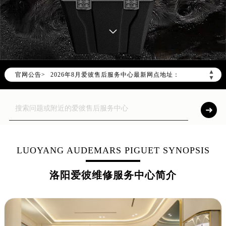
2026年8月爱彼中国区售后服务网络优化升级公告
2026年8月爱彼全国官方售后客户服务热线：400-880-2162
爱彼官方全国统一服务热线400-880-2162，服务覆盖中国大陆、香港、澳门、台湾全部区域（非大陆需加拨“+86”）
▲
官网公告>
2026年8月爱彼售后服务中心最新网点地址：
▼
北京市朝阳区建国门外大街甲6号华熙国际中心写字楼D座11层1102室（北京总部）（需提前预约）
北京市东城区东长安街1号东方广场写字楼W3座6层602室（需提前预约）
天津市和平区赤峰道136号天津国际金融中心写字楼26层2603室（需提前预约）
上海市徐汇区虹桥路3号港汇中心写字楼2座37层3705室（需提前预约）
上海市黄浦区南京东路299号宏伊国际广场写字楼8层806室（需提前预约）
LUOYANG AUDEMARS PIGUET SYNOPSIS
南京市秦淮区中山南路1号（新街口）南京中心写字楼22层C1-1室（需提前预约）
洛阳爱彼维修服务中心简介
常州市新北区龙锦路1590号现代传媒中心写字楼5号楼10层1008室（需提前预约）
徐州市鼓楼区淮海东路29号苏宁广场IFC国际金融中心写字楼35层3508室（需提前预约）
扬州市邗江区国展路29号星耀天地写字楼1号楼18层1803室（需提前预约）
盐城市盐都区世纪大道5号盐城金融城写字楼1号楼16层1604室（需提前预约）