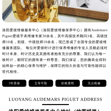
长沙市芙蓉区定王台街道建湘路393号世茂环球金融中心写字楼（芙蓉广场）10层13室（需提前预约）
郑州市二七区铭功路10号华润大厦写字楼29层2905室（需提前预约）
太原市迎泽区解放路15号亨得利名表服务中心（品牌授权店）3层整层（需提前预约）
沈阳市沈河区中街路137号亨得利名表服务中心（品牌授权店）1层整层（需提前预约）
沈阳市沈河区中街路83号亨得利名表服务中心（品牌授权店）1层整层（需提前预约）
洛阳爱彼维修服务中心（洛阳爱彼维修保养中心）拥有Audemars
Piguet爱彼手表维修专家30余名，其中高级技术顾问3名、高级技
乌鲁木齐市天山区红山路26号时代广场（CCMALL）C座17层17-B（需提前预约）
师10名，初级、中级技师10余名，现已形成了全国专业的爱彼维
温州市鹿城区锦绣路1067号置信广场10层1015室（需提前预约）
修服务团队。 每位对爱彼时计进行保养维修的专业人员都必须对
哈尔滨市道里区友谊西路600号富力中心T2座写字楼29层03室（需提前预约）
时计本身、时计历史及其拥有者抱有充分的尊重。我们认为每一
大连市中山区人民路15号国际金融大厦7层G室（需提前预约）
枚时计，都同它的拥有者一样尊贵。我们保证，您的腕表会得到
佛山市禅城区季华五路57号万科金融中心C座12层1205室（需提前预约）
始终如一的精心保养与维护，保障它的恒久价值与可靠性能得以
东莞市东城街道鸿福东路1号民盈国贸中心T1写字楼9层907室（需提前预约）
世代相传。
无锡市梁溪区人民中路139号恒隆广场写字楼1座11层1104室（需提前预约）
3年质保
立等可取
价格透明
无尘检修
南通市崇川区工农路57号圆融广场写字楼16层1603室（需提前预约）
苏州市苏州工业园区星港街199号苏州中心办公楼C座22层08室（需提前预约）
LUOYANG AUDEMARS PIGUET ADDRESS
武汉市江汉区解放大道686号世界贸易大厦38层09室（需提前预约）
南宁市青秀区金湖路59号地王大厦12楼1224室（需提前预约）