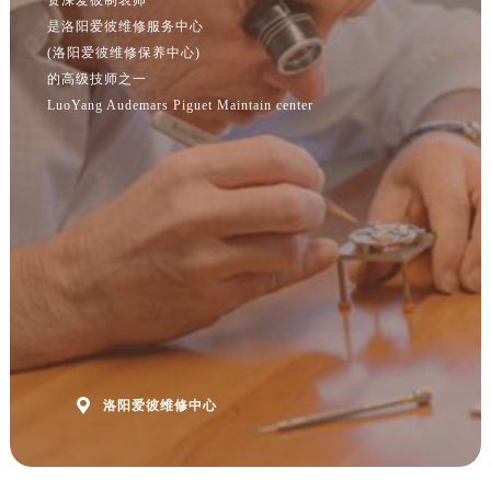
江苏省常州市新北区龙锦路1590号现代传媒中心5号楼10层1008室爱彼售后服务中心（需提前预约）
是洛阳爱彼维修服务中心
江苏省淮安市清江浦区淮海北路爱彼售后服务中心（需提前预约）
(洛阳爱彼维修保养中心)
江苏省连云港市海州区通灌北路爱彼售后服务中心（需提前预约）
的高级技师之一
江苏省南京市秦淮区中山南路1号南京中心22层22-C1-C3室爱彼售后服务中心（需提前预约）
LuoYang Audemars Piguet Maintain center
江苏省宿迁市宿城区西湖路爱彼售后服务中心（需提前预约）
江苏省泰州市海陵区永定东路399号置地商务中心东塔（华润万象城）17层1706室爱彼售后服务中心（需提前预约）
江苏省徐州市鼓楼区淮海东路29号苏宁广场IFC国际金融中心35层3508室爱彼售后服务中心（需提前预约）
江苏省盐城市盐都区世纪大道5号盐城金融城写字楼1号楼16层1604室爱彼售后服务中心（需提前预约）
江苏省扬州市邗江区国展路29号星耀天地写字楼1号楼18层1803室爱彼售后服务中心（需提前预约）
江苏省镇江市京口区中山东路爱彼售后服务中心（需提前预约）
江西省抚州市临川区赣东大道爱彼售后服务中心（需提前预约）
江西省赣州市章贡区文清路爱彼售后服务中心（需提前预约）
江西省吉安市吉州区井冈山大道爱彼售后服务中心（需提前预约）

洛阳爱彼维修中心
江西省景德镇市珠山区珠山中路爱彼售后服务中心（需提前预约）
江西省九江市浔阳区浔阳路爱彼售后服务中心（需提前预约）
江西省南昌市红谷滩新区红谷中大道998号绿地双子塔（中央广场）A1座办公楼14层1407室爱彼售后服务中心（需提前预约）