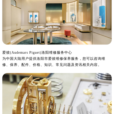
泰州市海陵区永定东路399号置地商务中心东塔写字楼（华润万象城）17层1706室（需提前预约）
宁波市江北区大闸南路500号来福士广场办公楼20层2009室（需提前预约）
杭州市上城区钱江路1366号华润大厦写字楼A座5层503-5室（需提前预约）
金华市金东区东市南街777号金华万达广场写字楼4号楼22层2209室（需提前预约）
绍兴市越城区胜利东路379号世茂天际中心写字楼8层805室（需提前预约）
嘉兴市南湖区广益路705号嘉兴世界贸易中心写字楼A座13层1304室（需提前预约）
南昌市红谷滩新区红谷中大道998号绿地双子塔（中央广场）A1座办公楼14层07室（需提前预约）
济南市历下区经十路11111号华润中心写字楼（万象城）15层1508室（需提前预约）
爱彼(Audemars Piguet)洛阳维修服务中心
为中国大陆用户提供洛阳市爱彼维修保养服务，您可以咨询维
广州市天河区天河路230号万菱汇国际中心写字楼A塔7层704室（需提前预约）
修、保养、配件、价格、知识、常见问题及资讯相关内容。
广州市越秀区环市东路371-375号世界贸易中心大厦南塔写字楼15层07室（需提前预约）
深圳市罗湖区深南东路5001号华润大厦写字楼17层1701室（需提前预约）
惠州市惠城区江北文昌一路7号华贸大厦写字楼1座30层05室（需提前预约）
厦门市思明区湖滨东路95号华润大厦写字楼B座11层1104室（需提前预约）
福州市鼓楼区五四路128-1号恒力城写字楼15层03室（需提前预约）
成都市锦江区人民东路6号SAC东原中心写字楼24层2406B室（需提前预约）
重庆市江北区观音桥步行街2号融恒时代广场写字楼9层902室（需提前预约）