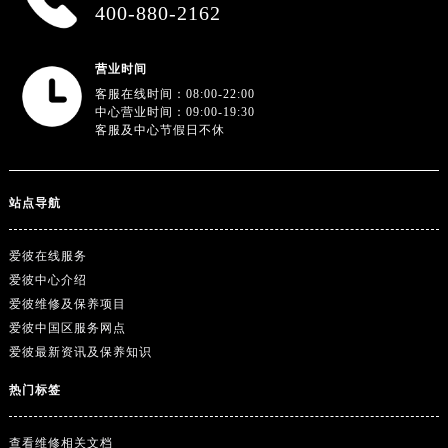
广东省汕尾市城区香洲街道园林社区翠园街爱彼售后服务中心（需提前预约）
400-880-2162
广东省韶关市武江区芙蓉新区与老城中心交汇处爱彼售后服务中心（需提前预约）
广东省深圳市罗湖区深南东路5001号华润大厦17层1701室爱彼售后服务中心（需提前预约）
营业时间
广东省阳江市江城区东风一路爱彼售后服务中心（需提前预约）
客服在线时间：08:00-22:00
中心营业时间：09:00-19:30
广东省云浮市云城区金山路爱彼售后服务中心（需提前预约）
客服及中心节假日不休
广东省湛江市赤坎区观海北路爱彼售后服务中心（需提前预约）
广东省肇庆市端州区信安大道与砚都大道交汇处爱彼售后服务中心（需提前预约）
站点导航
广西壮族自治区百色市右江区中山二路爱彼售后服务中心（需提前预约）
广西壮族自治区北海市海城区北京路爱彼售后服务中心（需提前预约）
爱彼在线服务
广西壮族自治区崇左市江州区石景林街道友谊大道与丽川路交汇处爱彼售后服务中心（需提前预约）
爱彼中心介绍
广西壮族自治区防城港市港口区金花茶大道爱彼售后服务中心（需提前预约）
爱彼维修及保养项目
广西壮族自治区贵港市港北区港城街道布山大道与仙衣路交叉口爱彼售后服务中心（需提前预约）
爱彼中国区服务网点
广西壮族自治区桂林市秀峰区红岭路爱彼售后服务中心（需提前预约）
爱彼最新资讯及保养知识
广西壮族自治区河池市金城江区金城江街道朝阳路爱彼售后服务中心（需提前预约）
热门标签
广西壮族自治区贺州市八步区城东街道灵峰南路爱彼售后服务中心（需提前预约）
广西壮族自治区来宾市兴宾区桂中大道爱彼售后服务中心（需提前预约）
查看维修相关文档