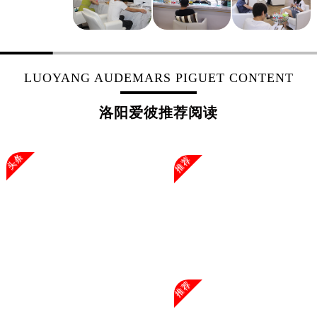
山东省淄博市张店区金晶大道爱彼售后服务中心（需提前预约）
上海市黄浦区南京东路299号宏伊国际广场写字楼8层806室爱彼售后服务中心（需提前预约）
上海市徐汇区虹桥路3号港汇中心2座37层3705室爱彼售后服务中心（需提前预约）
浙江省杭州市上城区钱江路1366号华润大厦A座5层503-5室爱彼售后服务中心（需提前预约）
LUOYANG AUDEMARS PIGUET CONTENT
浙江省湖州市吴兴区劳动路爱彼售后服务中心（需提前预约）
浙江省嘉兴市南湖区广益路705号嘉兴世界贸易中心A座13层1304室爱彼售后服务中心（需提前预约）
洛阳爱彼推荐阅读
浙江省金华市金东区东市南街777号金华万达广场4号楼22楼2209室爱彼售后服务中心（需提前预约）
浙江省丽水市莲都区解放街爱彼售后服务中心（需提前预约）
头条
推荐
浙江省宁波市江北区大闸南路500号来福士广场办公楼20层2009室爱彼售后服务中心（需提前预约）
浙江省衢州市柯城区上街爱彼售后服务中心（需提前预约）
浙江省绍兴市越城区胜利东路379号世茂天际中心写字楼8层805室爱彼售后服务中心（需提前预约）
浙江省舟山市定海区解放东路爱彼售后服务中心（需提前预约）
澳门特别行政区大堂区议事亭前地（新马路）爱彼售后服务中心（需提前预约）
澳门特别行政区风顺堂区南湾大马路爱彼售后服务中心（需提前预约）
澳门特别行政区花地玛堂区关闸广场爱彼售后服务中心（需提前预约）
推荐
澳门特别行政区花王堂区大三巴商圈爱彼售后服务中心（需提前预约）