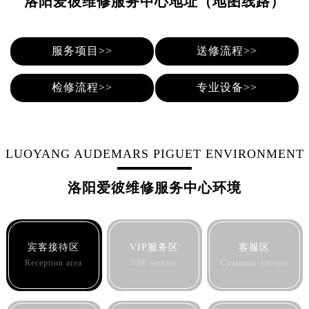
洛阳爱彼维修服务中心地址（地图线路）
合肥市蜀山区潜山路111号万象城华润大厦B座12楼03室（需提前预约）
泉州市丰泽区宝洲路729号浦西万达中心写字楼A座7楼709室（需提前预约）
青岛市南区山东路6号华润大厦B座22层04室（需提前预约）
服务项目>>
送修流程>>
烟台市芝罘区胜利路139号万达金融中心A座907室（需提前预约）
长春市朝阳区西安大路727号中银大厦A座(旺进大厦)18层09室（需提前预约）
检修流程>>
专业设备>>
贵阳市南明区都司高架桥路33号亨特国际金融中心14楼14D（需提前预约）
昆明市盘龙区北京路928号同德昆明广场写字楼10层06室（需提前预约）
石家庄市长安区中山东路39号勒泰中心写字楼B座13层07室（需提前预约）
LUOYANG AUDEMARS PIGUET ENVIRONMENT
西安市碑林区南关正街88号华侨城长安国际中心E座6楼10室（需提前预约）
海口市龙华区金贸东路5号海口华润大厦B座17层1707室（需提前预约）
洛阳爱彼维修服务中心环境
唐山市路南区新华东道100号万达广场写字楼A座10层1002室（需提前预约）
台州市椒江区东海大道1800号腾达中心东1幢20楼2002室（需提前预约）
内蒙古自治区呼和浩特市玉泉区大学西街70号华润万象城写字楼（鄂尔多斯大厦）23层2326室（需提前预约）
宾客接待区
VIP服务区
客服区
甘肃省兰州市七里河区西津西路16号兰州中心写字楼21层2102室（需提前预约）
Reception area
VIP service
Customer service
重庆市解放碑渝中区民权路28号英利国际金融中心写字楼20层01室（需提前预约）
黑龙江省大庆市萨尔图区会战大街爱彼售后服务中心（需提前预约）