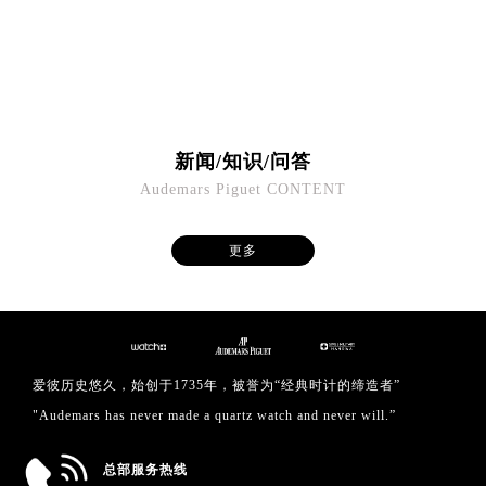
澳门特别行政区嘉模堂区官也街爱彼售后服务中心（需提前预约）
澳门省路氹城市金光大道爱彼售后服务中心（需提前预约）
澳门特别行政区望德堂区塔石广场爱彼售后服务中心（需提前预约）
福建省福州市鼓楼区五四路128-1号恒力城写字楼15层03室爱彼售后服务中心（需提前预约）
福建省厦门市思明区湖滨东路95号万象城华润大厦B座11层1104室爱彼售后服务中心（需提前预约）
新闻/知识/问答
广东省潮州市潮安区新风路与潮汕路交汇处爱彼售后服务中心（需提前预约）
Audemars Piguet CONTENT
广东省广州市天河区天河路230号万菱汇国际中心A塔7层704室爱彼售后服务中心（需提前预约）
广东省广州市越秀区环市东路371-375号世界贸易中心大厦南塔15层1507室爱彼售后服务中心（需提前预约）
更多
广东省河源市源城区越王大道爱彼售后服务中心（需提前预约）
广东省惠州市惠城区江北文昌一路7号华贸大厦1座30层3005室爱彼售后服务中心（需提前预约）
广东省江门市蓬江区广场西路爱彼售后服务中心（需提前预约）
广东省揭阳市榕城进贤门步行街爱彼售后服务中心（需提前预约）
广东省茂名市电白区水东街道迎宾大道爱彼售后服务中心（需提前预约）
爱彼历史悠久，始创于1735年，被誉为“经典时计的缔造者”
广东省梅州市梅江区金燕大道爱彼售后服务中心（需提前预约）
"Audemars has never made a quartz watch and never will.”
广东省清远市清城区湖西路爱彼售后服务中心（需提前预约）
广东省汕头市龙湖区长平路爱彼售后服务中心（需提前预约）
总部服务热线