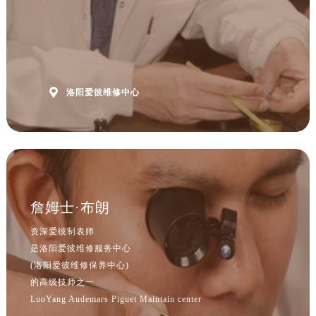
山西省晋城市城区黄华街爱彼售后服务中心（需提前预约）
山西省晋中市榆次区顺城街爱彼售后服务中心（需提前预约）
山西省临汾市尧都区解放路爱彼售后服务中心（需提前预约）
山西省吕梁市离石区永宁中路与建设街交叉口爱彼售后服务中心（需提前预约）
山西省朔州市朔城区怡西路与鄯阳西街交汇处爱彼售后服务中心（需提前预约）

洛阳爱彼维修中心
山西省忻州市忻府区和平东街与七一南路交叉口爱彼售后服务中心（需提前预约）
山西省阳泉市郊区平阳东街与新城大道交叉口爱彼售后服务中心（需提前预约）
山西省运城市盐湖区河东街爱彼售后服务中心（需提前预约）
山西省长治市潞州区英雄中路爱彼售后服务中心（需提前预约）
山西省太原市迎泽区迎泽街道解放路15号亨得利名表维修授权店3楼爱彼售后服务中心（需提前预约）
天津市和平区赤峰道136号天津国际金融中心26层2603室爱彼售后服务中心（需提前预约）
詹姆士·布朗
安徽省安庆市迎江区人民路爱彼售后服务中心（需提前预约）
资深爱彼制表师
安徽省蚌埠市蚌山区淮河路爱彼售后服务中心（需提前预约）
是洛阳爱彼维修服务中心
安徽省亳州市谯城区魏武大道爱彼售后服务中心（需提前预约）
(洛阳爱彼维修保养中心)
安徽省池州市贵池区长江路爱彼售后服务中心（需提前预约）
的高级技师之一
LuoYang Audemars Piguet Maintain center
安徽省滁州市琅琊区南谯北路爱彼售后服务中心（需提前预约）