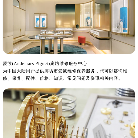
宁波市江北区大闸南路500号来福士广场办公楼20层2009室（需提前预约）
杭州市上城区钱江路1366号华润大厦写字楼A座5层503-5室（需提前预约）
金华市金东区东市南街777号金华万达广场写字楼4号楼22层2209室（需提前预约）
绍兴市越城区胜利东路379号世茂天际中心写字楼8层805室（需提前预约）
嘉兴市南湖区广益路705号嘉兴世界贸易中心写字楼A座13层1304室（需提前预约）
南昌市红谷滩新区红谷中大道998号绿地双子塔（中央广场）A1座办公楼14层07室（需提前预约）
济南市历下区经十路11111号华润中心写字楼（万象城）15层1508室（需提前预约）
广州市天河区天河路230号万菱汇国际中心写字楼A塔7层704室（需提前预约）
爱彼(Audemars Piguet)廊坊维修服务中心
为中国大陆用户提供廊坊市爱彼维修保养服务，您可以咨询维
广州市越秀区环市东路371-375号世界贸易中心大厦南塔写字楼15层07室（需提前预约）
修、保养、配件、价格、知识、常见问题及资讯相关内容。
深圳市罗湖区深南东路5001号华润大厦写字楼17层1701室（需提前预约）
惠州市惠城区江北文昌一路7号华贸大厦写字楼1座30层05室（需提前预约）
厦门市思明区湖滨东路95号华润大厦写字楼B座11层1104室（需提前预约）
福州市鼓楼区五四路128-1号恒力城写字楼15层03室（需提前预约）
成都市锦江区人民东路6号SAC东原中心写字楼24层2406B室（需提前预约）
重庆市江北区观音桥步行街2号融恒时代广场写字楼9层902室（需提前预约）
长沙市芙蓉区定王台街道建湘路393号世茂环球金融中心写字楼（芙蓉广场）10层13室（需提前预约）