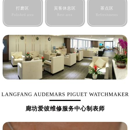
黑龙江省黑河市爱辉区中央街爱彼售后服务中心（需提前预约）
打磨区
宾客休息区
茶点区
黑龙江省鸡西市鸡冠区红军路爱彼售后服务中心（需提前预约）
Polished area
Rest area
Refreshments
黑龙江省佳木斯市向阳区长安路爱彼售后服务中心（需提前预约）
黑龙江省牡丹江市东安区太平路爱彼售后服务中心（需提前预约）
黑龙江省七台河市桃山区大同街爱彼售后服务中心（需提前预约）
黑龙江省齐齐哈尔市龙沙区龙华路爱彼售后服务中心（需提前预约）
黑龙江省双鸭山市尖山区新兴大街爱彼售后服务中心（需提前预约）
黑龙江省绥化市北林区新华街与康庄路交叉口爱彼售后服务中心（需提前预约）
黑龙江省伊春市伊美区通河路爱彼售后服务中心（需提前预约）
吉林省白城市洮北区明仁南街爱彼售后服务中心（需提前预约）
吉林省白山市浑江区浑江大街爱彼售后服务中心（需提前预约）
吉林省吉林市船营区河南街爱彼售后服务中心（需提前预约）
LANGFANG AUDEMARS PIGUET WATCHMAKER
吉林省辽源市龙山区人民大街爱彼售后服务中心（需提前预约）
廊坊爱彼维修服务中心制表师
吉林省梅河口市新华街道梅河大街爱彼售后服务中心（需提前预约）
吉林省四平市铁东区紫气大路与南九经街交汇处爱彼售后服务中心（需提前预约）
吉林省松原市宁江区五环大街爱彼售后服务中心（需提前预约）