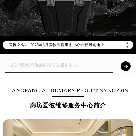
2026年8月爱彼中国区售后服务网络优化升级公告
2026年8月爱彼全国官方售后客户服务热线：400-880-2162
爱彼官方全国统一服务热线400-880-2162，服务覆盖中国大陆、香港、澳门、台湾全部区域（非大陆需加拨“+86”）
2026年8月爱彼售后服务中心最新网点地址：
▲
官网公告>
北京市朝阳区建国门外大街甲6号华熙国际中心写字楼D座11层1102室（北京总部）（需提前预约）
▼
北京市东城区东长安街1号东方广场写字楼W3座6层602室（需提前预约）
天津市和平区赤峰道136号天津国际金融中心写字楼26层2603室（需提前预约）
上海市徐汇区虹桥路3号港汇中心写字楼2座37层3705室（需提前预约）
上海市黄浦区南京东路299号宏伊国际广场写字楼8层806室（需提前预约）
南京市秦淮区中山南路1号（新街口）南京中心写字楼22层C1-1室（需提前预约）
LANGFANG AUDEMARS PIGUET SYNOPSIS
常州市新北区龙锦路1590号现代传媒中心写字楼5号楼10层1008室（需提前预约）
廊坊爱彼维修服务中心简介
徐州市鼓楼区淮海东路29号苏宁广场IFC国际金融中心写字楼35层3508室（需提前预约）
扬州市邗江区国展路29号星耀天地写字楼1号楼18层1803室（需提前预约）
盐城市盐都区世纪大道5号盐城金融城写字楼1号楼16层1604室（需提前预约）
泰州市海陵区永定东路399号置地商务中心东塔写字楼（华润万象城）17层1706室（需提前预约）