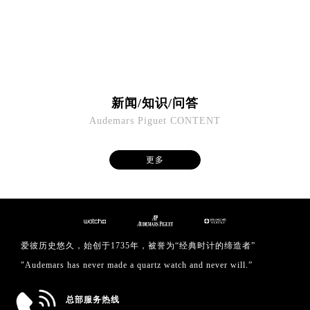
澳门省路氹城市金光大道爱彼售后服务中心（需提前预约）
澳门特别行政区望德堂区塔石广场爱彼售后服务中心（需提前预约）
福建省福州市鼓楼区五四路128-1号恒力城写字楼15层03室爱彼售后服务中心（需提前预约）
福建省厦门市思明区湖滨东路95号万象城华润大厦B座11层1104室爱彼售后服务中心（需提前预约）
广东省潮州市潮安区新风路与潮汕路交汇处爱彼售后服务中心（需提前预约）
新闻/知识/问答
广东省广州市天河区天河路230号万菱汇国际中心A塔7层704室爱彼售后服务中心（需提前预约）
Audemars Piguet CONTENT
广东省广州市越秀区环市东路371-375号世界贸易中心大厦南塔15层1507室爱彼售后服务中心（需提前预约）
广东省河源市源城区越王大道爱彼售后服务中心（需提前预约）
更多
广东省惠州市惠城区江北文昌一路7号华贸大厦1座30层3005室爱彼售后服务中心（需提前预约）
广东省江门市蓬江区广场西路爱彼售后服务中心（需提前预约）
广东省揭阳市榕城进贤门步行街爱彼售后服务中心（需提前预约）
广东省茂名市电白区水东街道迎宾大道爱彼售后服务中心（需提前预约）
广东省梅州市梅江区金燕大道爱彼售后服务中心（需提前预约）
爱彼历史悠久，始创于1735年，被誉为“经典时计的缔造者”
广东省清远市清城区湖西路爱彼售后服务中心（需提前预约）
"Audemars has never made a quartz watch and never will.”
广东省汕头市龙湖区长平路爱彼售后服务中心（需提前预约）
广东省汕尾市城区香洲街道园林社区翠园街爱彼售后服务中心（需提前预约）
总部服务热线