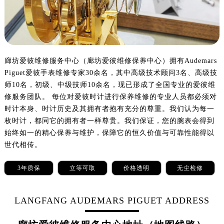
郑州市二七区铭功路10号华润大厦写字楼29层2905室（需提前预约）
太原市迎泽区解放路15号亨得利名表服务中心（品牌授权店）3层整层（需提前预约）
沈阳市沈河区中街路137号亨得利名表服务中心（品牌授权店）1层整层（需提前预约）
沈阳市沈河区中街路83号亨得利名表服务中心（品牌授权店）1层整层（需提前预约）
乌鲁木齐市天山区红山路26号时代广场（CCMALL）C座17层17-B（需提前预约）
廊坊爱彼维修服务中心（廊坊爱彼维修保养中心）拥有Audemars
Piguet爱彼手表维修专家30余名，其中高级技术顾问3名、高级技
温州市鹿城区锦绣路1067号置信广场10层1015室（需提前预约）
师10名，初级、中级技师10余名，现已形成了全国专业的爱彼维
哈尔滨市道里区友谊西路600号富力中心T2座写字楼29层03室（需提前预约）
修服务团队。 每位对爱彼时计进行保养维修的专业人员都必须对
大连市中山区人民路15号国际金融大厦7层G室（需提前预约）
时计本身、时计历史及其拥有者抱有充分的尊重。我们认为每一
佛山市禅城区季华五路57号万科金融中心C座12层1205室（需提前预约）
枚时计，都同它的拥有者一样尊贵。我们保证，您的腕表会得到
东莞市东城街道鸿福东路1号民盈国贸中心T1写字楼9层907室（需提前预约）
始终如一的精心保养与维护，保障它的恒久价值与可靠性能得以
无锡市梁溪区人民中路139号恒隆广场写字楼1座11层1104室（需提前预约）
世代相传。
南通市崇川区工农路57号圆融广场写字楼16层1603室（需提前预约）
3年质保
立等可取
价格透明
无尘检修
苏州市苏州工业园区星港街199号苏州中心办公楼C座22层08室（需提前预约）
武汉市江汉区解放大道686号世界贸易大厦38层09室（需提前预约）
LANGFANG AUDEMARS PIGUET ADDRESS
南宁市青秀区金湖路59号地王大厦12楼1224室（需提前预约）
合肥市蜀山区潜山路111号万象城华润大厦B座12楼03室（需提前预约）