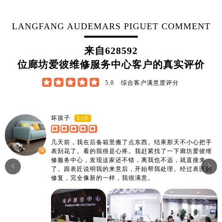
江西省上饶市信州区滨江西路爱彼售后服务中心（需提前预约）
江西省新余市渝水区北湖西路爱彼售后服务中心（需提前预约）
LANGFANG AUDEMARS PIGUET COMMENT
江西省宜春市袁州区中山中路爱彼售后服务中心（需提前预约）
江西省鹰潭市月湖区胜利东路爱彼售后服务中心（需提前预约）
来自
628592
山东省德州市德城区东风中路爱彼售后服务中心（需提前预约）
位廊坊爱彼维修服务中心客户的真实评价
山东省东营市东营区济南路爱彼售后服务中心（需提前预约）





5.0
综合客户满意度评分
山东省济南市历下区经十路11111号华润中心写字楼（万象城）15层1508室爱彼售后服务中心（需提前预约）
山东省济宁市任城区太白楼路爱彼售后服务中心（需提前预约）
山东省莱芜市文化南路8号银座商城名表维修一楼名表维修爱彼售后服务中心（需提前预约）
Lv6
坏孩子
山东省临沂市兰山区解放路爱彼售后服务中心（需提前预约）
几天前，我在后备箱里搬了点东西。结果那天不小心把手
山东省日照市东港区烟台路爱彼售后服务中心（需提前预约）
表刮花了。看的我很是心疼。我赶紧找了一下廊坊爱彼维
山东省泰安市泰山区财源街道泰山大街爱彼售后服务中心（需提前预约）
修服务中心，发现这家还不错，离我也不远，就直接来


了。跟表匠说明我的来意后，开始帮我处理。经过表匠的
山东省威海市环翠区新威海路89号振华商厦一楼名表维修爱彼售后服务中心（需提前预约）
修复，完全像新的一样，我很满意。
山东省潍坊市奎文区东风东街爱彼售后服务中心（需提前预约）
山东省枣庄市滕州市北辛路与善国路交叉口爱彼售后服务中心（需提前预约）
山东省淄博市张店区金晶大道爱彼售后服务中心（需提前预约）