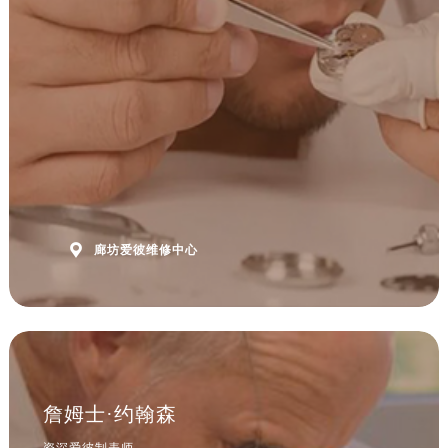
安徽省淮北市相山区淮海路爱彼售后服务中心（需提前预约）
安徽省淮南市田家庵区国庆中路爱彼售后服务中心（需提前预约）
安徽省黄山市屯溪区黄山西路爱彼售后服务中心（需提前预约）
安徽省六安市金安区解放中路爱彼售后服务中心（需提前预约）
安徽省马鞍山市雨山区湖南西路爱彼售后服务中心（需提前预约）
安徽省宿州市埇桥区人民中路爱彼售后服务中心（需提前预约）
安徽省铜陵市铜官区石城大道爱彼售后服务中心（需提前预约）
安徽省芜湖市镜湖区中山路步行街爱彼售后服务中心（需提前预约）
安徽省宣城市宣州区叠嶂西路爱彼售后服务中心（需提前预约）

廊坊爱彼维修中心
福建省龙岩市新罗区九一南路爱彼售后服务中心（需提前预约）
福建省南平市建阳区人民西路爱彼售后服务中心（需提前预约）
福建省宁德市蕉城区天湖东路爱彼售后服务中心（需提前预约）
福建省莆田市城厢区霞林街道荔华东大道爱彼售后服务中心（需提前预约）
福建省三明市三元区东乾二路爱彼售后服务中心（需提前预约）
福建省漳州市龙文区步港路爱彼售后服务中心（需提前预约）
詹姆士·约翰森
江苏省常州市新北区龙锦路1590号现代传媒中心5号楼10层1008室爱彼售后服务中心（需提前预约）
资深爱彼制表师