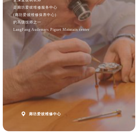
江苏省淮安市清江浦区淮海北路爱彼售后服务中心（需提前预约）
是廊坊爱彼维修服务中心
江苏省连云港市海州区通灌北路爱彼售后服务中心（需提前预约）
(廊坊爱彼维修保养中心)
江苏省南京市秦淮区中山南路1号南京中心22层22-C1-C3室爱彼售后服务中心（需提前预约）
的高级技师之一
江苏省宿迁市宿城区西湖路爱彼售后服务中心（需提前预约）
LangFang Audemars Piguet Maintain center
江苏省泰州市海陵区永定东路399号置地商务中心东塔（华润万象城）17层1706室爱彼售后服务中心（需提前预约）
江苏省徐州市鼓楼区淮海东路29号苏宁广场IFC国际金融中心35层3508室爱彼售后服务中心（需提前预约）
江苏省盐城市盐都区世纪大道5号盐城金融城写字楼1号楼16层1604室爱彼售后服务中心（需提前预约）
江苏省扬州市邗江区国展路29号星耀天地写字楼1号楼18层1803室爱彼售后服务中心（需提前预约）
江苏省镇江市京口区中山东路爱彼售后服务中心（需提前预约）
江西省抚州市临川区赣东大道爱彼售后服务中心（需提前预约）
江西省赣州市章贡区文清路爱彼售后服务中心（需提前预约）
江西省吉安市吉州区井冈山大道爱彼售后服务中心（需提前预约）
江西省景德镇市珠山区珠山中路爱彼售后服务中心（需提前预约）

廊坊爱彼维修中心
江西省九江市浔阳区浔阳路爱彼售后服务中心（需提前预约）
江西省南昌市红谷滩新区红谷中大道998号绿地双子塔（中央广场）A1座办公楼14层1407室爱彼售后服务中心（需提前预约）
江西省萍乡市安源区萍安北大道与康庄路交叉口爱彼售后服务中心（需提前预约）