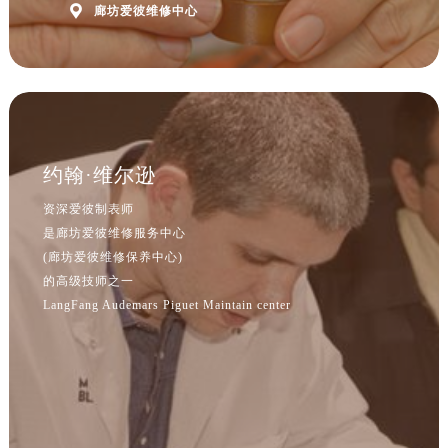
北京市朝阳区建国门外大街甲6号华熙国际中心D座11层1102室爱彼售后服务中心（北京总部）（需提前预约）

廊坊爱彼维修中心
北京市东城区东长安街1号王府井东方广场W3座6层602室爱彼售后服务中心（需提前预约）
河北省保定市竞秀区朝阳北大街北国先天下爱彼售后服务中心（需提前预约）
内蒙古自治区阿拉善盟市左旗土尔扈特大街爱彼售后服务中心（需提前预约）
内蒙古自治区巴彦淖尔市临河区新华街爱彼售后服务中心（需提前预约）
内蒙古自治区包头市青山区幸福路甲3号王府井百货名表维修爱彼售后服务中心（需提前预约）
约翰·维尔逊
内蒙古自治区赤峰市红山区哈达街爱彼售后服务中心（需提前预约）
内蒙古自治区鄂尔多斯市东胜区伊金霍洛街爱彼售后服务中心（需提前预约）
资深爱彼制表师
内蒙古自治区呼伦贝尔市海拉尔区中央街爱彼售后服务中心（需提前预约）
是廊坊爱彼维修服务中心
(廊坊爱彼维修保养中心)
内蒙古自治区通辽市科尔沁区明仁大街爱彼售后服务中心（需提前预约）
的高级技师之一
内蒙古自治区乌海市海勃湾区人民南路爱彼售后服务中心（需提前预约）
LangFang Audemars Piguet Maintain center
内蒙古自治区乌兰察布市集宁区恩和大街爱彼售后服务中心（需提前预约）
预约入口
关闭
内蒙古自治区锡林郭勒盟市锡林浩特市光明街与额尔敦路交叉口爱彼售后服务中心（需提前预约）
内蒙古自治区兴安盟市乌兰浩特市兴安大街爱彼售后服务中心（需提前预约）
山西省大同市平城区迎宾街爱彼售后服务中心（需提前预约）
立即预约
山西省晋城市城区黄华街爱彼售后服务中心（需提前预约）
提前预约免排队，到店即享服务