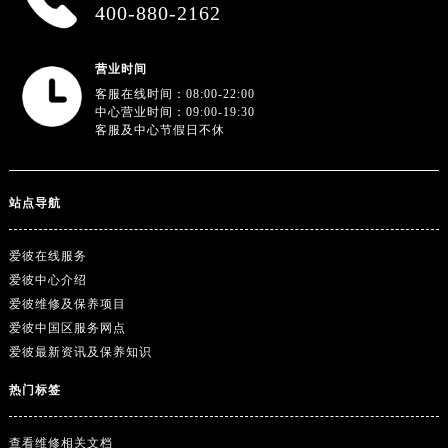
广东省韶关市武江区芙蓉新区与老城中心交汇处爱彼售后服务中心（需提前预约）
400-880-2162
广东省深圳市罗湖区深南东路5001号华润大厦17层1701室爱彼售后服务中心（需提前预约）
广东省阳江市江城区东风一路爱彼售后服务中心（需提前预约）
营业时间
广东省云浮市云城区金山路爱彼售后服务中心（需提前预约）
客服在线时间：08:00-22:00
中心营业时间：09:00-19:30
广东省湛江市赤坎区观海北路爱彼售后服务中心（需提前预约）
客服及中心节假日不休
广东省肇庆市端州区信安大道与砚都大道交汇处爱彼售后服务中心（需提前预约）
广西壮族自治区百色市右江区中山二路爱彼售后服务中心（需提前预约）
站点导航
广西壮族自治区北海市海城区北京路爱彼售后服务中心（需提前预约）
广西壮族自治区崇左市江州区石景林街道友谊大道与丽川路交汇处爱彼售后服务中心（需提前预约）
爱彼在线服务
广西壮族自治区防城港市港口区金花茶大道爱彼售后服务中心（需提前预约）
爱彼中心介绍
广西壮族自治区贵港市港北区港城街道布山大道与仙衣路交叉口爱彼售后服务中心（需提前预约）
爱彼维修及保养项目
广西壮族自治区桂林市秀峰区红岭路爱彼售后服务中心（需提前预约）
爱彼中国区服务网点
广西壮族自治区河池市金城江区金城江街道朝阳路爱彼售后服务中心（需提前预约）
爱彼最新资讯及保养知识
广西壮族自治区贺州市八步区城东街道灵峰南路爱彼售后服务中心（需提前预约）
热门标签
广西壮族自治区来宾市兴宾区桂中大道爱彼售后服务中心（需提前预约）
广西壮族自治区柳州市城中区中山中路爱彼售后服务中心（需提前预约）
查看维修相关文档