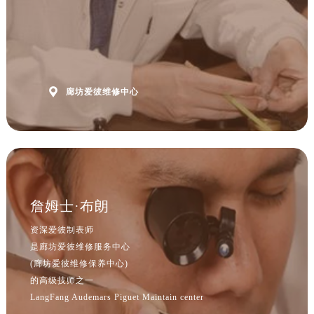
山西省晋中市榆次区顺城街爱彼售后服务中心（需提前预约）
预约时间有变无需取消，可随时重新预约
山西省临汾市尧都区解放路爱彼售后服务中心（需提前预约）
山西省吕梁市离石区永宁中路与建设街交叉口爱彼售后服务中心（需提前预约）
山西省朔州市朔城区怡西路与鄯阳西街交汇处爱彼售后服务中心（需提前预约）
山西省忻州市忻府区和平东街与七一南路交叉口爱彼售后服务中心（需提前预约）

廊坊爱彼维修中心
山西省阳泉市郊区平阳东街与新城大道交叉口爱彼售后服务中心（需提前预约）
山西省运城市盐湖区河东街爱彼售后服务中心（需提前预约）
山西省长治市潞州区英雄中路爱彼售后服务中心（需提前预约）
山西省太原市迎泽区迎泽街道解放路15号亨得利名表维修授权店3楼爱彼售后服务中心（需提前预约）
天津市和平区赤峰道136号天津国际金融中心26层2603室爱彼售后服务中心（需提前预约）
安徽省安庆市迎江区人民路爱彼售后服务中心（需提前预约）
詹姆士·布朗
安徽省蚌埠市蚌山区淮河路爱彼售后服务中心（需提前预约）
资深爱彼制表师
安徽省亳州市谯城区魏武大道爱彼售后服务中心（需提前预约）
是廊坊爱彼维修服务中心
安徽省池州市贵池区长江路爱彼售后服务中心（需提前预约）
(廊坊爱彼维修保养中心)
安徽省滁州市琅琊区南谯北路爱彼售后服务中心（需提前预约）
的高级技师之一
LangFang Audemars Piguet Maintain center
安徽省阜阳市颍州区颍州北路爱彼售后服务中心（需提前预约）