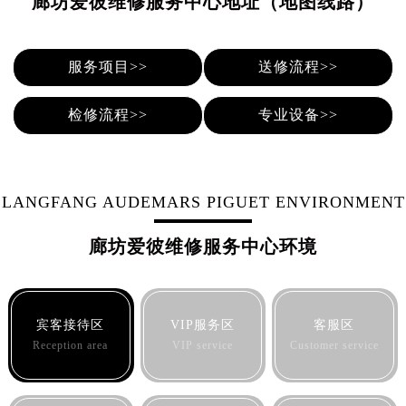
廊坊爱彼维修服务中心地址（地图线路）
泉州市丰泽区宝洲路729号浦西万达中心写字楼A座7楼709室（需提前预约）
青岛市南区山东路6号华润大厦B座22层04室（需提前预约）
烟台市芝罘区胜利路139号万达金融中心A座907室（需提前预约）
服务项目>>
送修流程>>
长春市朝阳区西安大路727号中银大厦A座(旺进大厦)18层09室（需提前预约）
贵阳市南明区都司高架桥路33号亨特国际金融中心14楼14D（需提前预约）
检修流程>>
专业设备>>
昆明市盘龙区北京路928号同德昆明广场写字楼10层06室（需提前预约）
石家庄市长安区中山东路39号勒泰中心写字楼B座13层07室（需提前预约）
西安市碑林区南关正街88号华侨城长安国际中心E座6楼10室（需提前预约）
LANGFANG AUDEMARS PIGUET ENVIRONMENT
海口市龙华区金贸东路5号海口华润大厦B座17层1707室（需提前预约）
唐山市路南区新华东道100号万达广场写字楼A座10层1002室（需提前预约）
廊坊爱彼维修服务中心环境
台州市椒江区东海大道1800号腾达中心东1幢20楼2002室（需提前预约）
内蒙古自治区呼和浩特市玉泉区大学西街70号华润万象城写字楼（鄂尔多斯大厦）23层2326室（需提前预约）
甘肃省兰州市七里河区西津西路16号兰州中心写字楼21层2102室（需提前预约）
宾客接待区
VIP服务区
客服区
重庆市解放碑渝中区民权路28号英利国际金融中心写字楼20层01室（需提前预约）
Reception area
VIP service
Customer service
黑龙江省大庆市萨尔图区会战大街爱彼售后服务中心（需提前预约）
黑龙江省鹤岗市向阳区红军路爱彼售后服务中心（需提前预约）