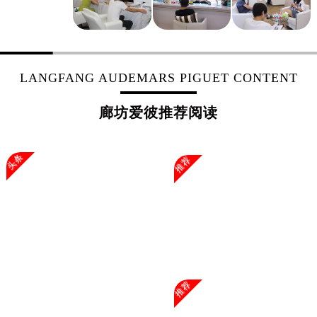
上海市黄浦区南京东路299号宏伊国际广场写字楼8层806室爱彼售后服务中心（需提前预约）
上海市徐汇区虹桥路3号港汇中心2座37层3705室爱彼售后服务中心（需提前预约）
浙江省杭州市上城区钱江路1366号华润大厦A座5层503-5室爱彼售后服务中心（需提前预约）
浙江省湖州市吴兴区劳动路爱彼售后服务中心（需提前预约）
LANGFANG AUDEMARS PIGUET CONTENT
浙江省嘉兴市南湖区广益路705号嘉兴世界贸易中心A座13层1304室爱彼售后服务中心（需提前预约）
浙江省金华市金东区东市南街777号金华万达广场4号楼22楼2209室爱彼售后服务中心（需提前预约）
廊坊爱彼推荐阅读
浙江省丽水市莲都区解放街爱彼售后服务中心（需提前预约）
浙江省宁波市江北区大闸南路500号来福士广场办公楼20层2009室爱彼售后服务中心（需提前预约）
头条
推荐
浙江省衢州市柯城区上街爱彼售后服务中心（需提前预约）
浙江省绍兴市越城区胜利东路379号世茂天际中心写字楼8层805室爱彼售后服务中心（需提前预约）
浙江省舟山市定海区解放东路爱彼售后服务中心（需提前预约）
澳门特别行政区大堂区议事亭前地（新马路）爱彼售后服务中心（需提前预约）
澳门特别行政区风顺堂区南湾大马路爱彼售后服务中心（需提前预约）
澳门特别行政区花地玛堂区关闸广场爱彼售后服务中心（需提前预约）
澳门特别行政区花王堂区大三巴商圈爱彼售后服务中心（需提前预约）
推荐
澳门特别行政区嘉模堂区官也街爱彼售后服务中心（需提前预约）