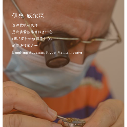
吉林省通化市东昌区环通乡江南大街爱彼售后服务中心（需提前预约）
吉林省延边市延吉市解放路爱彼售后服务中心（需提前预约）
伊桑·威尔森
辽宁省鞍山市铁东区站前街爱彼售后服务中心（需提前预约）
资深爱彼制表师
辽宁省本溪市平山区胜利路爱彼售后服务中心（需提前预约）
是廊坊爱彼维修服务中心
辽宁省朝阳市双塔区新华路爱彼售后服务中心（需提前预约）
(廊坊爱彼维修保养中心)
辽宁省丹东市振兴区七经街爱彼售后服务中心（需提前预约）
的高级技师之一
辽宁省抚顺市新抚区东一路爱彼售后服务中心（需提前预约）
LangFang Audemars Piguet Maintain center
辽宁省阜新市海州区解放大街爱彼售后服务中心（需提前预约）
辽宁省葫芦岛市连山区中央路爱彼售后服务中心（需提前预约）
辽宁省锦州市古塔区中央大街爱彼售后服务中心（需提前预约）
辽宁省辽阳市白塔区新运大街爱彼售后服务中心（需提前预约）
辽宁省盘锦市兴隆台区石油大街爱彼售后服务中心（需提前预约）
辽宁省铁岭市银州区南马路爱彼售后服务中心（需提前预约）
辽宁省营口市站前区市府路与渤海大街交叉口爱彼售后服务中心（需提前预约）
辽宁省沈阳市沈河区中街路137号亨得利名表维修授权店1楼爱彼售后服务中心（需提前预约）
辽宁省沈阳市沈河区中街路83号亨得利名表维修授权店1楼爱彼售后服务中心（需提前预约）