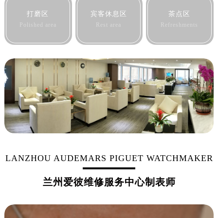
黑龙江省黑河市爱辉区中央街爱彼售后服务中心（需提前预约）
打磨区
宾客休息区
茶点区
黑龙江省鸡西市鸡冠区红军路爱彼售后服务中心（需提前预约）
Polished area
Rest area
Refreshments
黑龙江省佳木斯市向阳区长安路爱彼售后服务中心（需提前预约）
黑龙江省牡丹江市东安区太平路爱彼售后服务中心（需提前预约）
黑龙江省七台河市桃山区大同街爱彼售后服务中心（需提前预约）
黑龙江省齐齐哈尔市龙沙区龙华路爱彼售后服务中心（需提前预约）
黑龙江省双鸭山市尖山区新兴大街爱彼售后服务中心（需提前预约）
黑龙江省绥化市北林区新华街与康庄路交叉口爱彼售后服务中心（需提前预约）
黑龙江省伊春市伊美区通河路爱彼售后服务中心（需提前预约）
吉林省白城市洮北区明仁南街爱彼售后服务中心（需提前预约）
吉林省白山市浑江区浑江大街爱彼售后服务中心（需提前预约）
吉林省吉林市船营区河南街爱彼售后服务中心（需提前预约）
LANZHOU AUDEMARS PIGUET WATCHMAKER
吉林省辽源市龙山区人民大街爱彼售后服务中心（需提前预约）
兰州爱彼维修服务中心制表师
吉林省梅河口市新华街道梅河大街爱彼售后服务中心（需提前预约）
吉林省四平市铁东区紫气大路与南九经街交汇处爱彼售后服务中心（需提前预约）
吉林省松原市宁江区五环大街爱彼售后服务中心（需提前预约）