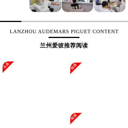
上海市黄浦区南京东路299号宏伊国际广场写字楼8层806室爱彼售后服务中心（需提前预约）
上海市徐汇区虹桥路3号港汇中心2座37层3705室爱彼售后服务中心（需提前预约）
浙江省杭州市上城区钱江路1366号华润大厦A座5层503-5室爱彼售后服务中心（需提前预约）
浙江省湖州市吴兴区劳动路爱彼售后服务中心（需提前预约）
LANZHOU AUDEMARS PIGUET CONTENT
浙江省嘉兴市南湖区广益路705号嘉兴世界贸易中心A座13层1304室爱彼售后服务中心（需提前预约）
浙江省金华市金东区东市南街777号金华万达广场4号楼22楼2209室爱彼售后服务中心（需提前预约）
兰州爱彼推荐阅读
浙江省丽水市莲都区解放街爱彼售后服务中心（需提前预约）
浙江省宁波市江北区大闸南路500号来福士广场办公楼20层2009室爱彼售后服务中心（需提前预约）
头条
推荐
浙江省衢州市柯城区上街爱彼售后服务中心（需提前预约）
浙江省绍兴市越城区胜利东路379号世茂天际中心写字楼8层805室爱彼售后服务中心（需提前预约）
浙江省舟山市定海区解放东路爱彼售后服务中心（需提前预约）
澳门特别行政区大堂区议事亭前地（新马路）爱彼售后服务中心（需提前预约）
澳门特别行政区风顺堂区南湾大马路爱彼售后服务中心（需提前预约）
澳门特别行政区花地玛堂区关闸广场爱彼售后服务中心（需提前预约）
推荐
澳门特别行政区花王堂区大三巴商圈爱彼售后服务中心（需提前预约）
澳门特别行政区嘉模堂区官也街爱彼售后服务中心（需提前预约）