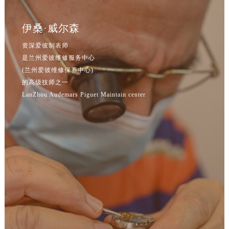
吉林省通化市东昌区环通乡江南大街爱彼售后服务中心（需提前预约）
吉林省延边市延吉市解放路爱彼售后服务中心（需提前预约）
伊桑·威尔森
辽宁省鞍山市铁东区站前街爱彼售后服务中心（需提前预约）
资深爱彼制表师
辽宁省本溪市平山区胜利路爱彼售后服务中心（需提前预约）
是兰州爱彼维修服务中心
辽宁省朝阳市双塔区新华路爱彼售后服务中心（需提前预约）
(兰州爱彼维修保养中心)
辽宁省丹东市振兴区七经街爱彼售后服务中心（需提前预约）
的高级技师之一
辽宁省抚顺市新抚区东一路爱彼售后服务中心（需提前预约）
LanZhou Audemars Piguet Maintain center
辽宁省阜新市海州区解放大街爱彼售后服务中心（需提前预约）
辽宁省葫芦岛市连山区中央路爱彼售后服务中心（需提前预约）
辽宁省锦州市古塔区中央大街爱彼售后服务中心（需提前预约）
辽宁省辽阳市白塔区新运大街爱彼售后服务中心（需提前预约）
辽宁省盘锦市兴隆台区石油大街爱彼售后服务中心（需提前预约）
辽宁省铁岭市银州区南马路爱彼售后服务中心（需提前预约）
辽宁省营口市站前区市府路与渤海大街交叉口爱彼售后服务中心（需提前预约）
辽宁省沈阳市沈河区中街路137号亨得利名表维修授权店1楼爱彼售后服务中心（需提前预约）
辽宁省沈阳市沈河区中街路83号亨得利名表维修授权店1楼爱彼售后服务中心（需提前预约）