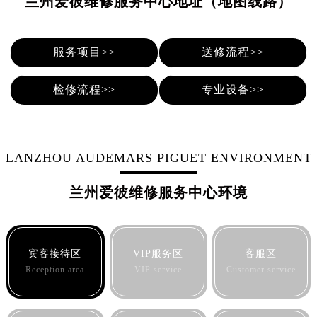
兰州爱彼维修服务中心地址（地图线路）
泉州市丰泽区宝洲路729号浦西万达中心写字楼A座7楼709室（需提前预约）
青岛市南区山东路6号华润大厦B座22层04室（需提前预约）
烟台市芝罘区胜利路139号万达金融中心A座907室（需提前预约）
服务项目>>
送修流程>>
长春市朝阳区西安大路727号中银大厦A座(旺进大厦)18层09室（需提前预约）
贵阳市南明区都司高架桥路33号亨特国际金融中心14楼14D（需提前预约）
检修流程>>
专业设备>>
昆明市盘龙区北京路928号同德昆明广场写字楼10层06室（需提前预约）
石家庄市长安区中山东路39号勒泰中心写字楼B座13层07室（需提前预约）
西安市碑林区南关正街88号华侨城长安国际中心E座6楼10室（需提前预约）
LANZHOU AUDEMARS PIGUET ENVIRONMENT
海口市龙华区金贸东路5号海口华润大厦B座17层1707室（需提前预约）
唐山市路南区新华东道100号万达广场写字楼A座10层1002室（需提前预约）
兰州爱彼维修服务中心环境
台州市椒江区东海大道1800号腾达中心东1幢20楼2002室（需提前预约）
内蒙古自治区呼和浩特市玉泉区大学西街70号华润万象城写字楼（鄂尔多斯大厦）23层2326室（需提前预约）
甘肃省兰州市七里河区西津西路16号兰州中心写字楼21层2102室（需提前预约）
宾客接待区
VIP服务区
客服区
重庆市解放碑渝中区民权路28号英利国际金融中心写字楼20层01室（需提前预约）
Reception area
VIP service
Customer service
黑龙江省大庆市萨尔图区会战大街爱彼售后服务中心（需提前预约）
黑龙江省鹤岗市向阳区红军路爱彼售后服务中心（需提前预约）