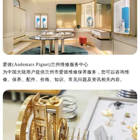
宁波市江北区大闸南路500号来福士广场办公楼20层2009室（需提前预约）
杭州市上城区钱江路1366号华润大厦写字楼A座5层503-5室（需提前预约）
金华市金东区东市南街777号金华万达广场写字楼4号楼22层2209室（需提前预约）
绍兴市越城区胜利东路379号世茂天际中心写字楼8层805室（需提前预约）
嘉兴市南湖区广益路705号嘉兴世界贸易中心写字楼A座13层1304室（需提前预约）
南昌市红谷滩新区红谷中大道998号绿地双子塔（中央广场）A1座办公楼14层07室（需提前预约）
济南市历下区经十路11111号华润中心写字楼（万象城）15层1508室（需提前预约）
广州市天河区天河路230号万菱汇国际中心写字楼A塔7层704室（需提前预约）
爱彼(Audemars Piguet)兰州维修服务中心
为中国大陆用户提供兰州市爱彼维修保养服务，您可以咨询维
广州市越秀区环市东路371-375号世界贸易中心大厦南塔写字楼15层07室（需提前预约）
修、保养、配件、价格、知识、常见问题及资讯相关内容。
深圳市罗湖区深南东路5001号华润大厦写字楼17层1701室（需提前预约）
惠州市惠城区江北文昌一路7号华贸大厦写字楼1座30层05室（需提前预约）
厦门市思明区湖滨东路95号华润大厦写字楼B座11层1104室（需提前预约）
福州市鼓楼区五四路128-1号恒力城写字楼15层03室（需提前预约）
成都市锦江区人民东路6号SAC东原中心写字楼24层2406B室（需提前预约）
重庆市江北区观音桥步行街2号融恒时代广场写字楼9层902室（需提前预约）
长沙市芙蓉区定王台街道建湘路393号世茂环球金融中心写字楼（芙蓉广场）10层13室（需提前预约）