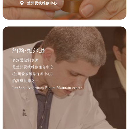

北京市朝阳区建国门外大街甲6号华熙国际中心D座11层1102室爱彼售后服务中心（北京总部）（需提前预约）
兰州爱彼维修中心
北京市东城区东长安街1号王府井东方广场W3座6层602室爱彼售后服务中心（需提前预约）
河北省保定市竞秀区朝阳北大街北国先天下爱彼售后服务中心（需提前预约）
内蒙古自治区阿拉善盟市左旗土尔扈特大街爱彼售后服务中心（需提前预约）
内蒙古自治区巴彦淖尔市临河区新华街爱彼售后服务中心（需提前预约）
内蒙古自治区包头市青山区幸福路甲3号王府井百货名表维修爱彼售后服务中心（需提前预约）
约翰·维尔逊
内蒙古自治区赤峰市红山区哈达街爱彼售后服务中心（需提前预约）
内蒙古自治区鄂尔多斯市东胜区伊金霍洛街爱彼售后服务中心（需提前预约）
资深爱彼制表师
是兰州爱彼维修服务中心
内蒙古自治区呼伦贝尔市海拉尔区中央街爱彼售后服务中心（需提前预约）
(兰州爱彼维修保养中心)
内蒙古自治区通辽市科尔沁区明仁大街爱彼售后服务中心（需提前预约）
的高级技师之一
内蒙古自治区乌海市海勃湾区人民南路爱彼售后服务中心（需提前预约）
LanZhou Audemars Piguet Maintain center
内蒙古自治区乌兰察布市集宁区恩和大街爱彼售后服务中心（需提前预约）
预约入口
关闭
内蒙古自治区锡林郭勒盟市锡林浩特市光明街与额尔敦路交叉口爱彼售后服务中心（需提前预约）
内蒙古自治区兴安盟市乌兰浩特市兴安大街爱彼售后服务中心（需提前预约）
山西省大同市平城区迎宾街爱彼售后服务中心（需提前预约）
立即预约
山西省晋城市城区黄华街爱彼售后服务中心（需提前预约）
提前预约免排队，到店即享服务