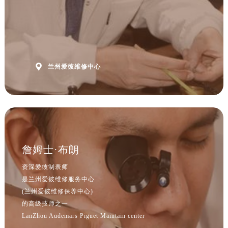
预约时间有变无需取消，可随时重新预约
山西省晋中市榆次区顺城街爱彼售后服务中心（需提前预约）
山西省临汾市尧都区解放路爱彼售后服务中心（需提前预约）
山西省吕梁市离石区永宁中路与建设街交叉口爱彼售后服务中心（需提前预约）
山西省朔州市朔城区怡西路与鄯阳西街交汇处爱彼售后服务中心（需提前预约）
山西省忻州市忻府区和平东街与七一南路交叉口爱彼售后服务中心（需提前预约）

兰州爱彼维修中心
山西省阳泉市郊区平阳东街与新城大道交叉口爱彼售后服务中心（需提前预约）
山西省运城市盐湖区河东街爱彼售后服务中心（需提前预约）
山西省长治市潞州区英雄中路爱彼售后服务中心（需提前预约）
山西省太原市迎泽区迎泽街道解放路15号亨得利名表维修授权店3楼爱彼售后服务中心（需提前预约）
天津市和平区赤峰道136号天津国际金融中心26层2603室爱彼售后服务中心（需提前预约）
安徽省安庆市迎江区人民路爱彼售后服务中心（需提前预约）
詹姆士·布朗
安徽省蚌埠市蚌山区淮河路爱彼售后服务中心（需提前预约）
资深爱彼制表师
安徽省亳州市谯城区魏武大道爱彼售后服务中心（需提前预约）
是兰州爱彼维修服务中心
安徽省池州市贵池区长江路爱彼售后服务中心（需提前预约）
(兰州爱彼维修保养中心)
的高级技师之一
安徽省滁州市琅琊区南谯北路爱彼售后服务中心（需提前预约）
LanZhou Audemars Piguet Maintain center
安徽省阜阳市颍州区颍州北路爱彼售后服务中心（需提前预约）