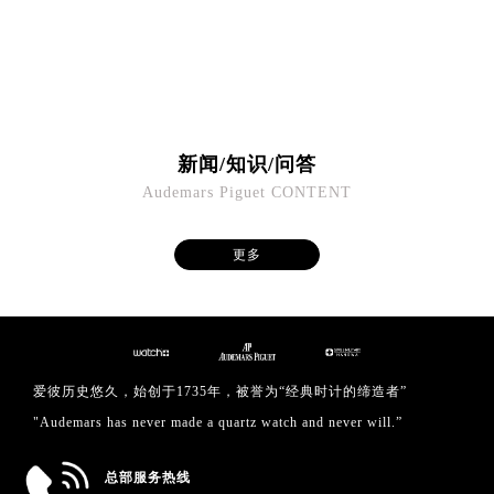
澳门省路氹城市金光大道爱彼售后服务中心（需提前预约）
澳门特别行政区望德堂区塔石广场爱彼售后服务中心（需提前预约）
福建省福州市鼓楼区五四路128-1号恒力城写字楼15层03室爱彼售后服务中心（需提前预约）
福建省厦门市思明区湖滨东路95号万象城华润大厦B座11层1104室爱彼售后服务中心（需提前预约）
广东省潮州市潮安区新风路与潮汕路交汇处爱彼售后服务中心（需提前预约）
新闻/知识/问答
广东省广州市天河区天河路230号万菱汇国际中心A塔7层704室爱彼售后服务中心（需提前预约）
Audemars Piguet CONTENT
广东省广州市越秀区环市东路371-375号世界贸易中心大厦南塔15层1507室爱彼售后服务中心（需提前预约）
广东省河源市源城区越王大道爱彼售后服务中心（需提前预约）
更多
广东省惠州市惠城区江北文昌一路7号华贸大厦1座30层3005室爱彼售后服务中心（需提前预约）
广东省江门市蓬江区广场西路爱彼售后服务中心（需提前预约）
广东省揭阳市榕城进贤门步行街爱彼售后服务中心（需提前预约）
广东省茂名市电白区水东街道迎宾大道爱彼售后服务中心（需提前预约）
广东省梅州市梅江区金燕大道爱彼售后服务中心（需提前预约）
爱彼历史悠久，始创于1735年，被誉为“经典时计的缔造者”
广东省清远市清城区湖西路爱彼售后服务中心（需提前预约）
"Audemars has never made a quartz watch and never will.”
广东省汕头市龙湖区长平路爱彼售后服务中心（需提前预约）
广东省汕尾市城区香洲街道园林社区翠园街爱彼售后服务中心（需提前预约）
总部服务热线