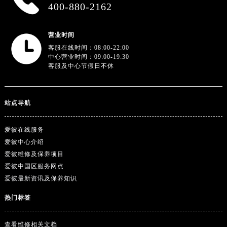
广东省韶关市武江区芙蓉新区与老城中心交汇处爱彼售后服务中心（需提前预约）
400-880-2162
广东省深圳市罗湖区深南东路5001号华润大厦17层1701室爱彼售后服务中心（需提前预约）
广东省阳江市江城区东风一路爱彼售后服务中心（需提前预约）
营业时间
广东省云浮市云城区金山路爱彼售后服务中心（需提前预约）
客服在线时间：08:00-22:00
中心营业时间：09:00-19:30
广东省湛江市赤坎区观海北路爱彼售后服务中心（需提前预约）
客服及中心节假日不休
广东省肇庆市端州区信安大道与砚都大道交汇处爱彼售后服务中心（需提前预约）
广西壮族自治区百色市右江区中山二路爱彼售后服务中心（需提前预约）
站点导航
广西壮族自治区北海市海城区北京路爱彼售后服务中心（需提前预约）
广西壮族自治区崇左市江州区石景林街道友谊大道与丽川路交汇处爱彼售后服务中心（需提前预约）
爱彼在线服务
广西壮族自治区防城港市港口区金花茶大道爱彼售后服务中心（需提前预约）
爱彼中心介绍
广西壮族自治区贵港市港北区港城街道布山大道与仙衣路交叉口爱彼售后服务中心（需提前预约）
爱彼维修及保养项目
广西壮族自治区桂林市秀峰区红岭路爱彼售后服务中心（需提前预约）
爱彼中国区服务网点
广西壮族自治区河池市金城江区金城江街道朝阳路爱彼售后服务中心（需提前预约）
爱彼最新资讯及保养知识
广西壮族自治区贺州市八步区城东街道灵峰南路爱彼售后服务中心（需提前预约）
热门标签
广西壮族自治区来宾市兴宾区桂中大道爱彼售后服务中心（需提前预约）
广西壮族自治区柳州市城中区中山中路爱彼售后服务中心（需提前预约）
查看维修相关文档