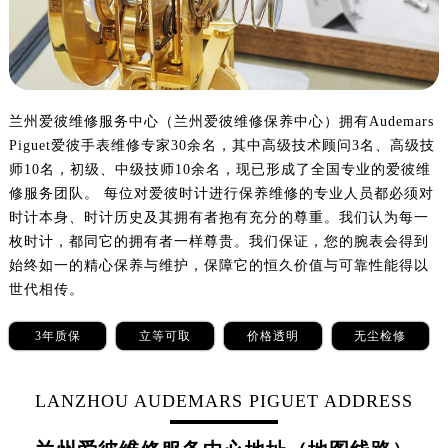
郑州市二七区铭功路10号华润大厦写字楼29层2905室（需提前预约）
太原市迎泽区解放路15号亨得利名表服务中心（品牌授权店）3层整层（需提前预约）
沈阳市沈河区中街路137号亨得利名表服务中心（品牌授权店）1层整层（需提前预约）
沈阳市沈河区中街路83号亨得利名表服务中心（品牌授权店）1层整层（需提前预约）
兰州爱彼维修服务中心（兰州爱彼维修保养中心）拥有Audemars
乌鲁木齐市天山区红山路26号时代广场（CCMALL）C座17层17-B（需提前预约）
Piguet爱彼手表维修专家30余名，其中高级技术顾问3名、高级技
温州市鹿城区锦绣路1067号置信广场10层1015室（需提前预约）
师10名，初级、中级技师10余名，现已形成了全国专业的爱彼维
哈尔滨市道里区友谊西路600号富力中心T2座写字楼29层03室（需提前预约）
修服务团队。 每位对爱彼时计进行保养维修的专业人员都必须对
大连市中山区人民路15号国际金融大厦7层G室（需提前预约）
时计本身、时计历史及其拥有者抱有充分的尊重。我们认为每一
佛山市禅城区季华五路57号万科金融中心C座12层1205室（需提前预约）
枚时计，都同它的拥有者一样尊贵。我们保证，您的腕表会得到
东莞市东城街道鸿福东路1号民盈国贸中心T1写字楼9层907室（需提前预约）
始终如一的精心保养与维护，保障它的恒久价值与可靠性能得以
世代相传。
无锡市梁溪区人民中路139号恒隆广场写字楼1座11层1104室（需提前预约）
南通市崇川区工农路57号圆融广场写字楼16层1603室（需提前预约）
3年质保
立等可取
价格透明
无尘检修
苏州市苏州工业园区星港街199号苏州中心办公楼C座22层08室（需提前预约）
武汉市江汉区解放大道686号世界贸易大厦38层09室（需提前预约）
LANZHOU AUDEMARS PIGUET ADDRESS
南宁市青秀区金湖路59号地王大厦12楼1224室（需提前预约）
合肥市蜀山区潜山路111号万象城华润大厦B座12楼03室（需提前预约）