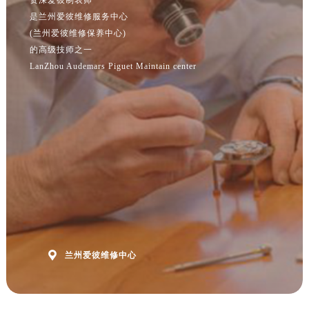
江苏省淮安市清江浦区淮海北路爱彼售后服务中心（需提前预约）
是兰州爱彼维修服务中心
江苏省连云港市海州区通灌北路爱彼售后服务中心（需提前预约）
(兰州爱彼维修保养中心)
江苏省南京市秦淮区中山南路1号南京中心22层22-C1-C3室爱彼售后服务中心（需提前预约）
的高级技师之一
江苏省宿迁市宿城区西湖路爱彼售后服务中心（需提前预约）
LanZhou Audemars Piguet Maintain center
江苏省泰州市海陵区永定东路399号置地商务中心东塔（华润万象城）17层1706室爱彼售后服务中心（需提前预约）
江苏省徐州市鼓楼区淮海东路29号苏宁广场IFC国际金融中心35层3508室爱彼售后服务中心（需提前预约）
江苏省盐城市盐都区世纪大道5号盐城金融城写字楼1号楼16层1604室爱彼售后服务中心（需提前预约）
江苏省扬州市邗江区国展路29号星耀天地写字楼1号楼18层1803室爱彼售后服务中心（需提前预约）
江苏省镇江市京口区中山东路爱彼售后服务中心（需提前预约）
江西省抚州市临川区赣东大道爱彼售后服务中心（需提前预约）
江西省赣州市章贡区文清路爱彼售后服务中心（需提前预约）
江西省吉安市吉州区井冈山大道爱彼售后服务中心（需提前预约）
江西省景德镇市珠山区珠山中路爱彼售后服务中心（需提前预约）

兰州爱彼维修中心
江西省九江市浔阳区浔阳路爱彼售后服务中心（需提前预约）
江西省南昌市红谷滩新区红谷中大道998号绿地双子塔（中央广场）A1座办公楼14层1407室爱彼售后服务中心（需提前预约）
江西省萍乡市安源区萍安北大道与康庄路交叉口爱彼售后服务中心（需提前预约）