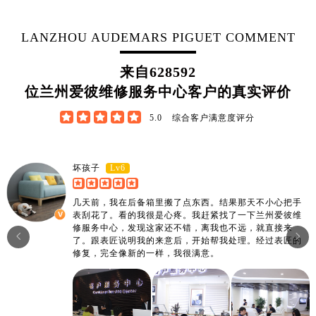
江西省上饶市信州区滨江西路爱彼售后服务中心（需提前预约）
江西省新余市渝水区北湖西路爱彼售后服务中心（需提前预约）
LANZHOU AUDEMARS PIGUET COMMENT
江西省宜春市袁州区中山中路爱彼售后服务中心（需提前预约）
江西省鹰潭市月湖区胜利东路爱彼售后服务中心（需提前预约）
来自
628592
山东省德州市德城区东风中路爱彼售后服务中心（需提前预约）
位兰州爱彼维修服务中心客户的真实评价
山东省东营市东营区济南路爱彼售后服务中心（需提前预约）





5.0
综合客户满意度评分
山东省济南市历下区经十路11111号华润中心写字楼（万象城）15层1508室爱彼售后服务中心（需提前预约）
山东省济宁市任城区太白楼路爱彼售后服务中心（需提前预约）
山东省莱芜市文化南路8号银座商城名表维修一楼名表维修爱彼售后服务中心（需提前预约）
Lv6
坏孩子
山东省临沂市兰山区解放路爱彼售后服务中心（需提前预约）
几天前，我在后备箱里搬了点东西。结果那天不小心把手
山东省日照市东港区烟台路爱彼售后服务中心（需提前预约）
表刮花了。看的我很是心疼。我赶紧找了一下兰州爱彼维
山东省泰安市泰山区财源街道泰山大街爱彼售后服务中心（需提前预约）
修服务中心，发现这家还不错，离我也不远，就直接来


了。跟表匠说明我的来意后，开始帮我处理。经过表匠的
山东省威海市环翠区新威海路89号振华商厦一楼名表维修爱彼售后服务中心（需提前预约）
修复，完全像新的一样，我很满意。
山东省潍坊市奎文区东风东街爱彼售后服务中心（需提前预约）
山东省枣庄市滕州市北辛路与善国路交叉口爱彼售后服务中心（需提前预约）
山东省淄博市张店区金晶大道爱彼售后服务中心（需提前预约）