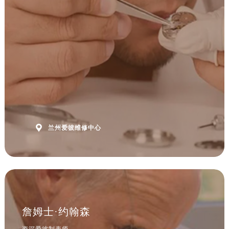
安徽省淮北市相山区淮海路爱彼售后服务中心（需提前预约）
安徽省淮南市田家庵区国庆中路爱彼售后服务中心（需提前预约）
安徽省黄山市屯溪区黄山西路爱彼售后服务中心（需提前预约）
安徽省六安市金安区解放中路爱彼售后服务中心（需提前预约）
安徽省马鞍山市雨山区湖南西路爱彼售后服务中心（需提前预约）
安徽省宿州市埇桥区人民中路爱彼售后服务中心（需提前预约）
安徽省铜陵市铜官区石城大道爱彼售后服务中心（需提前预约）
安徽省芜湖市镜湖区中山路步行街爱彼售后服务中心（需提前预约）
安徽省宣城市宣州区叠嶂西路爱彼售后服务中心（需提前预约）

兰州爱彼维修中心
福建省龙岩市新罗区九一南路爱彼售后服务中心（需提前预约）
福建省南平市建阳区人民西路爱彼售后服务中心（需提前预约）
福建省宁德市蕉城区天湖东路爱彼售后服务中心（需提前预约）
福建省莆田市城厢区霞林街道荔华东大道爱彼售后服务中心（需提前预约）
福建省三明市三元区东乾二路爱彼售后服务中心（需提前预约）
福建省漳州市龙文区步港路爱彼售后服务中心（需提前预约）
詹姆士·约翰森
江苏省常州市新北区龙锦路1590号现代传媒中心5号楼10层1008室爱彼售后服务中心（需提前预约）
资深爱彼制表师