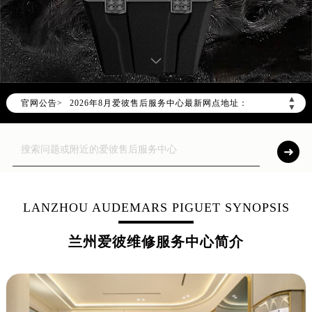
2026年8月爱彼中国区售后服务网络优化升级公告
2026年8月爱彼全国官方售后客户服务热线：400-880-2162
爱彼官方全国统一服务热线400-880-2162，服务覆盖中国大陆、香港、澳门、台湾全部区域（非大陆需加拨“+86”）
2026年8月爱彼售后服务中心最新网点地址：
▲
官网公告>
北京市朝阳区建国门外大街甲6号华熙国际中心写字楼D座11层1102室（北京总部）（需提前预约）
▼
北京市东城区东长安街1号东方广场写字楼W3座6层602室（需提前预约）
天津市和平区赤峰道136号天津国际金融中心写字楼26层2603室（需提前预约）
上海市徐汇区虹桥路3号港汇中心写字楼2座37层3705室（需提前预约）
上海市黄浦区南京东路299号宏伊国际广场写字楼8层806室（需提前预约）
南京市秦淮区中山南路1号（新街口）南京中心写字楼22层C1-1室（需提前预约）
LANZHOU AUDEMARS PIGUET SYNOPSIS
常州市新北区龙锦路1590号现代传媒中心写字楼5号楼10层1008室（需提前预约）
兰州爱彼维修服务中心简介
徐州市鼓楼区淮海东路29号苏宁广场IFC国际金融中心写字楼35层3508室（需提前预约）
扬州市邗江区国展路29号星耀天地写字楼1号楼18层1803室（需提前预约）
盐城市盐都区世纪大道5号盐城金融城写字楼1号楼16层1604室（需提前预约）
泰州市海陵区永定东路399号置地商务中心东塔写字楼（华润万象城）17层1706室（需提前预约）