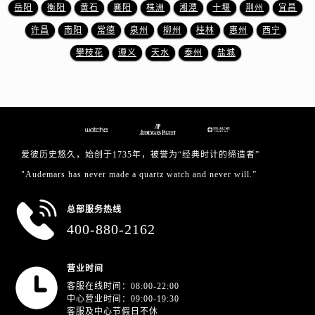
四川省德阳市旌阳区长江西路、南街爱彼售后服务中心（需提前预约）
岳阳
衡阳
黄石
襄阳
株洲
湘潭
十堰
荆州
宜昌
四川省甘孜州市康定市情歌广场、箭炉街爱彼售后服务中心（需提前预约）
许昌
南阳
常德
泉州
柳州
桂林
惠州
西宁
四川省广安市广安区建安南路爱彼售后服务中心（需提前预约）
攀枝花
遵义
天水
泰州
盐城
四川省广元市利州区老城南北街、东大街爱彼售后服务中心（需提前预约）
四川省乐山市市中区嘉定中路爱彼售后服务中心（需提前预约）
四川省凉山州市西昌市大巷口下街爱彼售后服务中心（需提前预约）
四川省泸州市江阳区治平路爱彼售后服务中心（需提前预约）
四川省眉山市东坡区三苏路爱彼售后服务中心（需提前预约）
爱彼历史悠久，始创于1735年，被誉为“经典时计的缔造者”
四川省绵阳市涪城区翠花街爱彼售后服务中心（需提前预约）
"Audemars has never made a quartz watch and never will.”
四川省南充市高坪区江东大道爱彼售后服务中心（需提前预约）
四川省内江市东兴区汉安大道爱彼售后服务中心（需提前预约）
总部服务热线
四川省攀枝花市东区三线大道北段爱彼售后服务中心（需提前预约）
400-880-2162
四川省遂宁市船山区香林南路爱彼售后服务中心（需提前预约）
四川省雅安市雨城区熊猫大道爱彼售后服务中心（需提前预约）
营业时间
四川省宜宾市翠屏区长翠路爱彼售后服务中心（需提前预约）
客服在线时间：08:00-22:00
中心营业时间：09:00-19:30
四川省资阳市雁江区滨江大道一段与和平南路爱彼售后服务中心（需提前预约）
客服及中心节假日不休