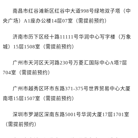
辽宁省葫芦岛市连山区中央路爱彼售后服务中心（需提前预约）
南昌市红谷滩新区红谷中大道998号绿地双子塔（中
辽宁省锦州市古塔区中央大街爱彼售后服务中心（需提前预约）
辽宁省辽阳市白塔区新运大街爱彼售后服务中心（需提前预约）
央广场）A1座办公楼14层07室（需提前预约）
辽宁省盘锦市兴隆台区石油大街爱彼售后服务中心（需提前预约）
济南市历下区经十路11111号华润中心写字楼（万象
辽宁省铁岭市银州区南马路爱彼售后服务中心（需提前预约）
辽宁省营口市站前区市府路与渤海大街交叉口爱彼售后服务中心（需提前预约）
城）15层1508室（需提前预约）
辽宁省沈阳市沈河区中街路137号亨得利名表维修授权店1楼爱彼售后服务中心（需提前预约）
广州市天河区天河路230号万菱汇国际中心A塔7层
辽宁省沈阳市沈河区中街路83号亨得利名表维修授权店1楼爱彼售后服务中心（需提前预约）
北京市朝阳区建国门外大街甲6号华熙国际中心D座11层1102室爱彼售后服务中心（需提前预约）
704室（需提前预约）
北京市东城区东长安街1号王府井东方广场W3座6层602室爱彼售后服务中心（需提前预约）
广州市越秀区环市东路371-375号世界贸易中心大厦
河北省保定市竞秀区朝阳北大街北国先天下爱彼售后服务中心（需提前预约）
内蒙古自治区阿拉善盟市左旗土尔扈特大街爱彼售后服务中心（需提前预约）
南塔15层1507室（需提前预约）
内蒙古自治区巴彦淖尔市临河区新华街爱彼售后服务中心（需提前预约）
深圳市罗湖区深南东路5001号华润大厦17层1701室
内蒙古自治区包头市青山区幸福路甲3号王府井百货名表维修爱彼售后服务中心（需提前预约）
内蒙古自治区赤峰市红山区哈达街爱彼售后服务中心（需提前预约）
（需提前预约）
内蒙古自治区鄂尔多斯市东胜区伊金霍洛街爱彼售后服务中心（需提前预约）