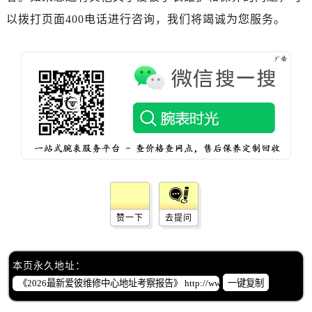
湖南省株洲市芦淞区建设南路爱彼售后服务中心（需提前预约）
以拨打页面400电话进行咨询，我们将竭诚为您服务。
甘肃省白银市白银区北京路爱彼售后服务中心（需提前预约）
甘肃省定西市安定区解放路爱彼售后服务中心（需提前预约）
甘肃省敦煌市沙州镇阳关中路爱彼售后服务中心（需提前预约）
甘肃省合作市人民街爱彼售后服务中心（需提前预约）
甘肃省嘉峪关市雄关区新华中路爱彼售后服务中心（需提前预约）
甘肃省金昌市金川区北京路爱彼售后服务中心（需提前预约）
甘肃省酒泉市肃州区西大街爱彼售后服务中心（需提前预约）
甘肃省临夏市城南街道团结路爱彼售后服务中心（需提前预约）
甘肃省陇南市武都区人民路爱彼售后服务中心（需提前预约）
甘肃省平凉市崆峒区西大街爱彼售后服务中心（需提前预约）
赞一下
去提问
甘肃省庆阳市西峰区南大街爱彼售后服务中心（需提前预约）
甘肃省天水市秦州区民主路爱彼售后服务中心（需提前预约）
甘肃省武威市凉州区迎宾路爱彼售后服务中心（需提前预约）
本页永久地址：
甘肃省张掖市甘州区民乐北路爱彼售后服务中心（需提前预约）
一键复制
宁夏回族自治区固原市原州区文化街爱彼售后服务中心（需提前预约）