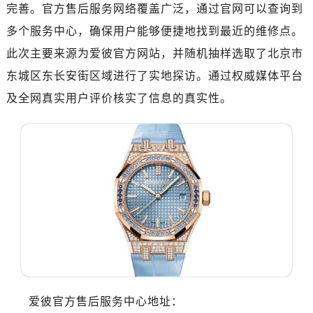
绍兴市越城区胜利东路379号世茂天际中心写字楼8层805室（需提前预约）
完善。官方售后服务网络覆盖广泛，通过官网可以查询到
嘉兴市南湖区广益路705号嘉兴世界贸易中心写字楼A座13层1304室（需提前预约）
多个服务中心，确保用户能够便捷地找到最近的维修点。
南昌市红谷滩新区红谷中大道998号绿地双子塔（中央广场）A1座办公楼14层07室（需提前预约）
此次主要来源为爱彼官方网站，并随机抽样选取了北京市
济南市历下区经十路11111号华润中心写字楼（万象城）15层1508室（需提前预约）
东城区东长安街区域进行了实地探访。通过权威媒体平台
广州市天河区天河路230号万菱汇国际中心写字楼A塔7层704室（需提前预约）
及全网真实用户评价核实了信息的真实性。
广州市越秀区环市东路371-375号世界贸易中心大厦南塔写字楼15层07室（需提前预约）
深圳市罗湖区深南东路5001号华润大厦写字楼17层1701室（需提前预约）
惠州市惠城区江北文昌一路7号华贸大厦写字楼1座30层05室（需提前预约）
厦门市思明区湖滨东路95号华润大厦写字楼B座11层1104室（需提前预约）
成都市锦江区人民东路6号SAC东原中心写字楼24层2406B室（需提前预约）
重庆市江北区观音桥步行街2号融恒时代广场写字楼9层902室（需提前预约）
长沙市芙蓉区定王台街道建湘路393号世茂环球金融中心写字楼（芙蓉广场）10层13室（需提前预约）
郑州市二七区铭功路10号华润大厦写字楼29层2905室（需提前预约）
太原市迎泽区解放路15号亨得利名表服务中心（品牌授权店）3层整层（需提前预约）
沈阳市沈河区中街路137号亨得利名表服务中心（品牌授权店）1层整层（需提前预约）
沈阳市沈河区中街路83号亨得利名表服务中心（品牌授权店）1层整层（需提前预约）
爱彼官方售后服务中心地址：