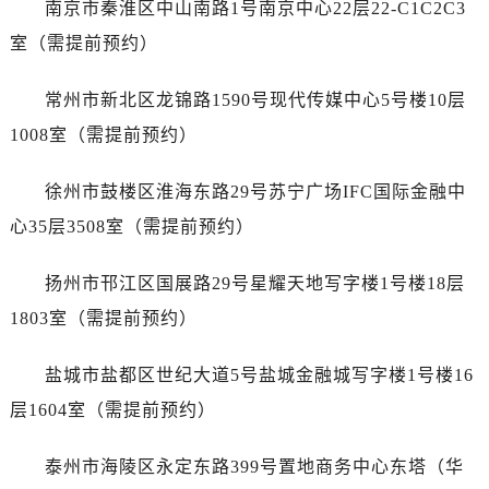
南京市秦淮区中山南路1号南京中心22层22-C1C2C3
昆明市盘龙区北京路928号同德昆明广场写字楼10层06室（需提前预约）
石家庄市长安区中山东路39号勒泰中心写字楼B座13层07室（需提前预约）
室（需提前预约）
西安市碑林区南关正街88号华侨城长安国际中心E座6楼10室（需提前预约）
常州市新北区龙锦路1590号现代传媒中心5号楼10层
海口市龙华区金贸东路5号海口华润大厦B座17层1707室（需提前预约）
唐山市路南区新华东道100号万达广场写字楼A座10层1002室（需提前预约）
1008室（需提前预约）
台州市椒江区东海大道1800号腾达中心东1幢20楼2002室（需提前预约）
徐州市鼓楼区淮海东路29号苏宁广场IFC国际金融中
黑龙江省大庆市萨尔图区会战大街爱彼售后服务中心（需提前预约）
黑龙江省鹤岗市向阳区红军路爱彼售后服务中心（需提前预约）
心35层3508室（需提前预约）
黑龙江省黑河市爱辉区中央街爱彼售后服务中心（需提前预约）
扬州市邗江区国展路29号星耀天地写字楼1号楼18层
黑龙江省鸡西市鸡冠区红军路爱彼售后服务中心（需提前预约）
黑龙江省佳木斯市向阳区长安路爱彼售后服务中心（需提前预约）
1803室（需提前预约）
黑龙江省牡丹江市东安区太平路爱彼售后服务中心（需提前预约）
盐城市盐都区世纪大道5号盐城金融城写字楼1号楼16
黑龙江省七台河市桃山区大同街爱彼售后服务中心（需提前预约）
黑龙江省齐齐哈尔市龙沙区龙华路爱彼售后服务中心（需提前预约）
层1604室（需提前预约）
黑龙江省双鸭山市尖山区新兴大街爱彼售后服务中心（需提前预约）
泰州市海陵区永定东路399号置地商务中心东塔（华
黑龙江省绥化市北林区新华街与康庄路交叉口爱彼售后服务中心（需提前预约）