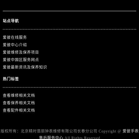
四川省自贡市自流井区华商北路爱彼售后服务中心（需提前预约）
西藏自治区阿里地区噶尔县北京西路爱彼售后服务中心（需提前预约）
西藏自治区昌都市卡若区昌都西路爱彼售后服务中心（需提前预约）
站点导航
西藏自治区拉萨市城关区北京中路爱彼售后服务中心（需提前预约）
西藏自治区林芝市巴宜区广东路爱彼售后服务中心（需提前预约）
爱彼在线服务
爱彼中心介绍
西藏自治区那曲市色尼区浙江西路爱彼售后服务中心（需提前预约）
爱彼维修及保养项目
西藏自治区日喀则市桑珠孜区上海中路爱彼售后服务中心（需提前预约）
爱彼中国区服务网点
西藏自治区山南市乃东区湖北大道爱彼售后服务中心（需提前预约）
爱彼最新资讯及保养知识
云南省保山市隆阳区正阳路爱彼售后服务中心（需提前预约）
热门标签
云南省楚雄彝族自治州楚雄市鹿城南路爱彼售后服务中心（需提前预约）
云南省大理白族自治州大理市建设路爱彼售后服务中心（需提前预约）
查看维修相关文档
云南省德宏傣族景颇族自治州芒市团结大街爱彼售后服务中心（需提前预约）
查看保养相关文档
云南省迪庆藏族自治州香格里拉市长征大道爱彼售后服务中心（需提前预约）
查看配件相关文档
云南省红河哈尼族彝族自治州蒙自市天马路爱彼售后服务中心（需提前预约）
云南省丽江市古城区七星街爱彼售后服务中心（需提前预约）
版权所有：北京精时翡丽钟表维修有限公司长春分公司 Copyright @
爱彼手表
云南省临沧市临翔区世纪路爱彼售后服务中心（需提前预约）
售后服务中心
All Rights Reserved