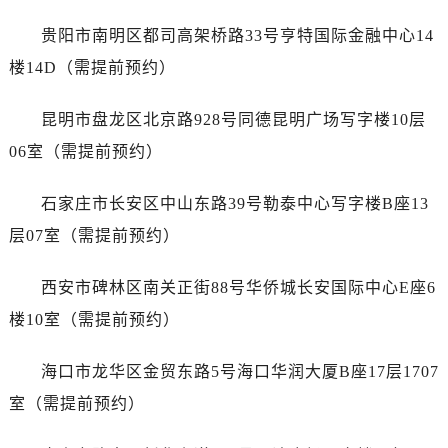
浙江省衢州市柯城区上街爱彼售后服务中心（需提前预约）
贵阳市南明区都司高架桥路33号亨特国际金融中心14
浙江省绍兴市越城区胜利东路379号世茂天际中心写字楼8层805室爱彼售后服务中心（需提前预约）
浙江省舟山市定海区解放东路爱彼售后服务中心（需提前预约）
楼14D（需提前预约）
澳门特别行政区大堂区议事亭前地（新马路）爱彼售后服务中心（需提前预约）
昆明市盘龙区北京路928号同德昆明广场写字楼10层
澳门特别行政区风顺堂区南湾大马路爱彼售后服务中心（需提前预约）
澳门特别行政区花地玛堂区关闸广场爱彼售后服务中心（需提前预约）
06室（需提前预约）
澳门特别行政区花王堂区大三巴商圈爱彼售后服务中心（需提前预约）
石家庄市长安区中山东路39号勒泰中心写字楼B座13
澳门特别行政区嘉模堂区官也街爱彼售后服务中心（需提前预约）
澳门省路氹城市金光大道爱彼售后服务中心（需提前预约）
层07室（需提前预约）
澳门特别行政区望德堂区塔石广场爱彼售后服务中心（需提前预约）
西安市碑林区南关正街88号华侨城长安国际中心E座6
福建省福州市晋安区竹屿路6号东二环泰禾广场2号楼5层509室爱彼售后服务中心（需提前预约）
福建省厦门市思明区湖滨东路95号万象城华润大厦B座11层1104室爱彼售后服务中心（需提前预约）
楼10室（需提前预约）
广东省潮州市潮安区新风路与潮汕路交汇处爱彼售后服务中心（需提前预约）
海口市龙华区金贸东路5号海口华润大厦B座17层1707
广东省广州市天河区天河路230号万菱汇国际中心A塔7层704室爱彼售后服务中心（需提前预约）
广东省广州市越秀区环市东路371-375号世界贸易中心大厦南塔15层1507室爱彼售后服务中心（需提前预约）
室（需提前预约）
广东省河源市源城区越王大道爱彼售后服务中心（需提前预约）