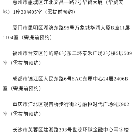
惠州市惠城区江北文昌一路7号华贸大厦（华贸天
内蒙古自治区呼伦贝尔市海拉尔区中央街爱彼售后服务中心（需提前预约）
内蒙古自治区通辽市科尔沁区明仁大街爱彼售后服务中心（需提前预约）
地）1座30层05室（需提前预约）
内蒙古自治区乌海市海勃湾区人民南路爱彼售后服务中心（需提前预约）
厦门市思明区湖滨东路95号万象城华润大厦B座11层
内蒙古自治区乌兰察布市集宁区恩和大街爱彼售后服务中心（需提前预约）
内蒙古自治区锡林郭勒盟市锡林浩特市光明街与额尔敦路交叉口爱彼售后服务中心（需提前预约）
1104室（需提前预约）
内蒙古自治区兴安盟市乌兰浩特市兴安大街爱彼售后服务中心（需提前预约）
福州市晋安区竹屿路6号东二环泰禾广场2号楼5层509
山西省大同市平城区迎宾街爱彼售后服务中心（需提前预约）
山西省晋城市城区黄华街爱彼售后服务中心（需提前预约）
室（需提前预约）
山西省晋中市榆次区顺城街爱彼售后服务中心（需提前预约）
成都市锦江区人民东路6号SAC东原中心24层2406B
山西省临汾市尧都区解放路爱彼售后服务中心（需提前预约）
山西省吕梁市离石区永宁中路与建设街交叉口爱彼售后服务中心（需提前预约）
室（需提前预约）
山西省朔州市朔城区怡西路与鄯阳西街交汇处爱彼售后服务中心（需提前预约）
重庆市江北区观音桥步行街2号融恒时代广场9层902
山西省忻州市忻府区和平东街与七一南路交叉口爱彼售后服务中心（需提前预约）
山西省阳泉市郊区平阳东街与新城大道交叉口爱彼售后服务中心（需提前预约）
室（需提前预约）
山西省运城市盐湖区河东街爱彼售后服务中心（需提前预约）
长沙市芙蓉区建湘路393号世茂环球金融中心写字楼
山西省长治市潞州区英雄中路爱彼售后服务中心（需提前预约）