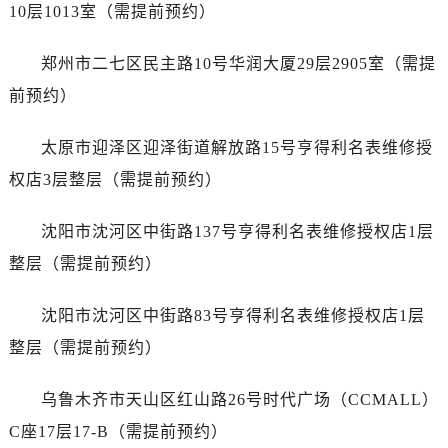
山西省太原市迎泽区迎泽街道解放路15号亨得利名表维修授权店3楼爱彼售后服务中心（需提前预约）
10层1013室（需提前预约）
天津市和平区赤峰道136号天津国际金融中心26层2603室爱彼售后服务中心（需提前预约）
郑州市二七区民主路10号华润大厦29层2905室（需提
安徽省安庆市迎江区人民路爱彼售后服务中心（需提前预约）
安徽省蚌埠市蚌山区淮河路爱彼售后服务中心（需提前预约）
前预约）
安徽省亳州市谯城区魏武大道爱彼售后服务中心（需提前预约）
太原市迎泽区迎泽街道解放路15号亨得利名表维修授
安徽省池州市贵池区长江路爱彼售后服务中心（需提前预约）
安徽省滁州市琅琊区南谯北路爱彼售后服务中心（需提前预约）
权店3层整层（需提前预约）
安徽省阜阳市颍州区颍州北路爱彼售后服务中心（需提前预约）
沈阳市沈河区中街路137号亨得利名表维修授权店1层
安徽省淮北市相山区淮海路爱彼售后服务中心（需提前预约）
安徽省淮南市田家庵区国庆中路爱彼售后服务中心（需提前预约）
整层（需提前预约）
安徽省黄山市屯溪区黄山西路爱彼售后服务中心（需提前预约）
沈阳市沈河区中街路83号亨得利名表维修授权店1层
安徽省六安市金安区解放中路爱彼售后服务中心（需提前预约）
安徽省马鞍山市雨山区湖南西路爱彼售后服务中心（需提前预约）
整层（需提前预约）
安徽省宿州市埇桥区人民中路爱彼售后服务中心（需提前预约）
乌鲁木齐市天山区红山路26号时代广场（CCMALL）
安徽省铜陵市铜官区石城大道爱彼售后服务中心（需提前预约）
安徽省芜湖市镜湖区中山路步行街爱彼售后服务中心（需提前预约）
C座17层17-B（需提前预约）