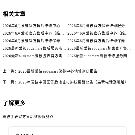
宁夏回族自治区石嘴山市大武口区贺兰山路爱彼售后服务中心（需提前预约）
宁夏回族自治区吴忠市利通区开元大道爱彼售后服务中心（需提前预约）
相关文章
宁夏回族自治区银川市兴庆区新华东路97号新百中心C馆一层C1-18号商铺爱彼售后服务中心（需提前预约）
2026年6月爱彼官方售后维修中心及保养中心迁址新增全记录文本内容
2026年6月爱彼官方保养维修服务站点迁移及新设总览文件详细说明公示
宁夏回族自治区中卫市沙坡头区鼓楼东街爱彼售后服务中心（需提前预约）
2026年6月爱彼官方售后中心（维修保养）网点迁移及新设补充最终版发布完毕
2026年6月爱彼官方售后中心（维修保养）网点最终迁移及新设确认
青海省果洛藏族自治州玛沁县团结路爱彼售后服务中心（需提前预约）
2026年6月爱彼官方售后维修保养站点清单补充最终版（搬迁+新开）
2026年6月爱彼官方售后维修保养网络迁址及新设点速报
青海省海北藏族自治州海晏县将军路爱彼售后服务中心（需提前预约）
2026最新爱彼audemars售后服务点地址调研报告
2026最新爱彼audemars腕表官方售后维修点地址考察报告
青海省海东市乐都区滨河路爱彼售后服务中心（需提前预约）
2026最新audemars爱彼腕表官方售后服务网点地址考察报告
2026最新audemars爱彼维修服务网点地址考察报告
青海省海南藏族自治州共和县青海湖大街爱彼售后服务中心（需提前预约）
青海省海西蒙古族藏族自治州德令哈市柴达木路爱彼售后服务中心（需提前预约）
上一篇：
2026最新爱彼audemars保养中心地址调研报告
青海省黄南藏族自治州同仁市德合隆路爱彼售后服务中心（需提前预约）
下一篇：
2026年爱彼中国区售后地址与热线更新公告（最新电话及地址）
青海省西宁市城西区海湖新区西关大道爱彼售后服务中心（需提前预约）
青海省玉树藏族自治州结古镇胜利路爱彼售后服务中心（需提前预约）
了解更多
陕西省安康市汉滨区金州路爱彼售后服务中心（需提前预约）
陕西省宝鸡市渭滨区经二路爱彼售后服务中心（需提前预约）
爱彼手表官方售后维修服务点
陕西省汉中市汉台区北大街爱彼售后服务中心（需提前预约）
陕西省商洛市商州区州城街爱彼售后服务中心（需提前预约）