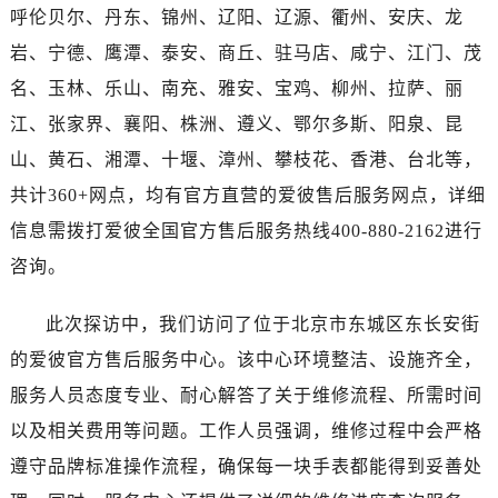
海南省万宁市万城镇解放路爱彼售后服务中心（需提前预约）
呼伦贝尔、丹东、锦州、辽阳、辽源、衢州、安庆、龙
海南省文昌市文城镇教育东路爱彼售后服务中心（需提前预约）
岩、宁德、鹰潭、泰安、商丘、驻马店、咸宁、江门、茂
海南省五指山市通什镇三月三大道爱彼售后服务中心（需提前预约）
名、玉林、乐山、南充、雅安、宝鸡、柳州、拉萨、丽
香港特别行政区尖沙咀区油尖旺区广东道爱彼售后服务中心（需提前预约）
江、张家界、襄阳、株洲、遵义、鄂尔多斯、阳泉、昆
香港特别行政区金钟区中西区金钟道爱彼售后服务中心（需提前预约）
山、黄石、湘潭、十堰、漳州、攀枝花、香港、台北等，
香港特别行政区九龙区油尖旺区弥敦道爱彼售后服务中心（需提前预约）
共计360+网点，均有官方直营的爱彼售后服务网点，详细
香港特别行政区铜锣湾区湾仔区轩尼诗道爱彼售后服务中心（需提前预约）
河南省安阳市文峰区解放大道爱彼售后服务中心（需提前预约）
信息需拨打爱彼全国官方售后服务热线400-880-2162进行
河南省鹤壁市淇滨区九州路爱彼售后服务中心（需提前预约）
咨询。
河南省济源市沁园街道济水大道爱彼售后服务中心（需提前预约）
河南省焦作市解放区解放路爱彼售后服务中心（需提前预约）
此次探访中，我们访问了位于北京市东城区东长安街
河南省开封市鼓楼区中山路爱彼售后服务中心（需提前预约）
的爱彼官方售后服务中心。该中心环境整洁、设施齐全，
河南省洛阳市西工区中州中路与解放路交叉口爱彼售后服务中心（需提前预约）
服务人员态度专业、耐心解答了关于维修流程、所需时间
河南省漯河市源汇区交通路爱彼售后服务中心（需提前预约）
以及相关费用等问题。工作人员强调，维修过程中会严格
河南省南阳市宛城区范蠡东路与南都路交叉口爱彼售后服务中心（需提前预约）
遵守品牌标准操作流程，确保每一块手表都能得到妥善处
河南省平顶山市卫东区建设路爱彼售后服务中心（需提前预约）