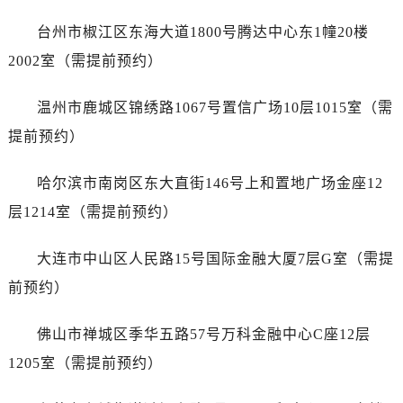
安徽省宣城市宣州区叠嶂西路爱彼售后服务中心（需提前预约）
台州市椒江区东海大道1800号腾达中心东1幢20楼
福建省龙岩市新罗区九一南路爱彼售后服务中心（需提前预约）
福建省南平市建阳区人民西路爱彼售后服务中心（需提前预约）
2002室（需提前预约）
福建省宁德市蕉城区天湖东路爱彼售后服务中心（需提前预约）
温州市鹿城区锦绣路1067号置信广场10层1015室（需
福建省莆田市城厢区霞林街道荔华东大道爱彼售后服务中心（需提前预约）
福建省三明市三元区东乾二路爱彼售后服务中心（需提前预约）
提前预约）
福建省漳州市龙文区步港路爱彼售后服务中心（需提前预约）
哈尔滨市南岗区东大直街146号上和置地广场金座12
江苏省常州市新北区龙锦路1590号现代传媒中心5号楼10层1008室爱彼售后服务中心（需提前预约）
江苏省淮安市清江浦区淮海北路爱彼售后服务中心（需提前预约）
层1214室（需提前预约）
江苏省连云港市海州区通灌北路爱彼售后服务中心（需提前预约）
大连市中山区人民路15号国际金融大厦7层G室（需提
江苏省南京市秦淮区中山南路1号南京中心22层22-C1-C3室爱彼售后服务中心（需提前预约）
江苏省宿迁市宿城区西湖路爱彼售后服务中心（需提前预约）
前预约）
江苏省泰州市海陵区永定东路399号置地商务中心东塔（华润万象城）17层1706室爱彼售后服务中心（需提前预约）
佛山市禅城区季华五路57号万科金融中心C座12层
江苏省徐州市鼓楼区淮海东路29号苏宁广场IFC国际金融中心35层3508室爱彼售后服务中心（需提前预约）
江苏省盐城市盐都区世纪大道5号盐城金融城写字楼1号楼16层1604室爱彼售后服务中心（需提前预约）
1205室（需提前预约）
江苏省扬州市邗江区国展路29号星耀天地写字楼1号楼18层1803室爱彼售后服务中心（需提前预约）