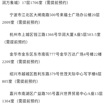
黑龙江省伊春市伊美区通河路爱彼售后服务中心（需提前预约）
润万象城）17层1706室（需提前预约）
吉林省白城市洮北区明仁南街爱彼售后服务中心（需提前预约）
宁波市江北区大闸南路500号来福士广场办公楼20层
吉林省白山市浑江区浑江大街爱彼售后服务中心（需提前预约）
吉林省吉林市船营区河南街爱彼售后服务中心（需提前预约）
2009室（需提前预约）
吉林省辽源市龙山区人民大街爱彼售后服务中心（需提前预约）
杭州市上城区钱江路1366号华润大厦A座5层503-5室
吉林省梅河口市新华街道梅河大街爱彼售后服务中心（需提前预约）
吉林省四平市铁东区紫气大路与南九经街交汇处爱彼售后服务中心（需提前预约）
（需提前预约）
吉林省松原市宁江区五环大街爱彼售后服务中心（需提前预约）
金华市金东区东市南街777号金华万达广场4号楼22楼
吉林省通化市东昌区环通乡江南大街爱彼售后服务中心（需提前预约）
吉林省延边市延吉市解放路爱彼售后服务中心（需提前预约）
2209室（需提前预约）
辽宁省鞍山市铁东区站前街爱彼售后服务中心（需提前预约）
绍兴市越城区胜利东路379号世茂天际中心写字楼8层
辽宁省本溪市平山区胜利路爱彼售后服务中心（需提前预约）
辽宁省朝阳市双塔区新华路爱彼售后服务中心（需提前预约）
805室（需提前预约）
辽宁省丹东市振兴区七经街爱彼售后服务中心（需提前预约）
嘉兴市南湖区广益路705号嘉兴世界贸易中心A座13层
辽宁省抚顺市新抚区东一路爱彼售后服务中心（需提前预约）
辽宁省阜新市海州区解放大街爱彼售后服务中心（需提前预约）
1304室（需提前预约）