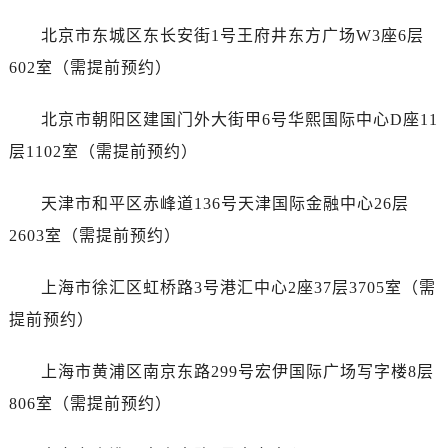
乌鲁木齐市天山区红山路26号时代广场（CCMALL）C座17层17-B（需提前预约）
北京市东城区东长安街1号王府井东方广场W3座6层
温州市鹿城区锦绣路1067号置信广场10层1015室（需提前预约）
大连市中山区人民路15号国际金融大厦7层G室（需提前预约）
602室（需提前预约）
佛山市禅城区季华五路57号万科金融中心C座12层1205室（需提前预约）
北京市朝阳区建国门外大街甲6号华熙国际中心D座11
东莞市东城街道鸿福东路1号民盈国贸中心T1写字楼9层907室（需提前预约）
无锡市梁溪区人民中路139号恒隆广场写字楼1座11层1104室（需提前预约）
层1102室（需提前预约）
南通市崇川区工农路57号圆融广场写字楼16层1603室（需提前预约）
天津市和平区赤峰道136号天津国际金融中心26层
苏州市苏州工业园区星港街199号苏州中心办公楼C座22层08室（需提前预约）
武汉市江汉区解放大道686号世界贸易大厦38层09室（需提前预约）
2603室（需提前预约）
南宁市青秀区金湖路59号地王大厦12楼1224室（需提前预约）
上海市徐汇区虹桥路3号港汇中心2座37层3705室（需
合肥市蜀山区潜山路111号万象城华润大厦B座12楼03室（需提前预约）
泉州市丰泽区宝洲路729号浦西万达中心写字楼A座7楼709室（需提前预约）
提前预约）
青岛市南区山东路6号华润大厦B座22层04室（需提前预约）
上海市黄浦区南京东路299号宏伊国际广场写字楼8层
烟台市芝罘区胜利路139号万达金融中心A座907室（需提前预约）
长春市朝阳区西安大路727号中银大厦A座(旺进大厦)18层09室（需提前预约）
806室（需提前预约）
贵阳市南明区都司高架桥路33号亨特国际金融中心14楼14D（需提前预约）