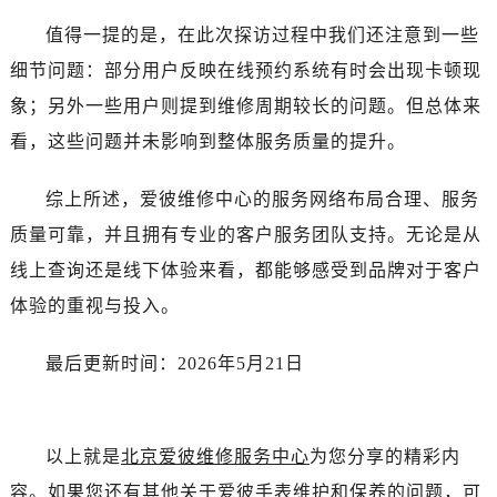
湖北省咸宁市咸安区长安大道爱彼售后服务中心（需提前预约）
值得一提的是，在此次探访过程中我们还注意到一些
湖北省襄阳市樊城区长虹路与人民路交叉口爱彼售后服务中心（需提前预约）
细节问题：部分用户反映在线预约系统有时会出现卡顿现
湖北省孝感市孝南区复兴大道爱彼售后服务中心（需提前预约）
湖北省宜昌市西陵区夷陵大道与港窑路爱彼售后服务中心（需提前预约）
象；另外一些用户则提到维修周期较长的问题。但总体来
湖南省常德市武陵区人民路爱彼售后服务中心（需提前预约）
看，这些问题并未影响到整体服务质量的提升。
湖南省郴州市北湖区国庆北路爱彼售后服务中心（需提前预约）
湖南省衡阳市雁峰区解放路爱彼售后服务中心（需提前预约）
综上所述，爱彼维修中心的服务网络布局合理、服务
湖南省怀化市鹤城区迎丰中路爱彼售后服务中心（需提前预约）
质量可靠，并且拥有专业的客户服务团队支持。无论是从
湖南省娄底市娄星区长青街爱彼售后服务中心（需提前预约）
线上查询还是线下体验来看，都能够感受到品牌对于客户
湖南省邵阳市双清区东风路爱彼售后服务中心（需提前预约）
体验的重视与投入。
湖南省湘潭市雨湖区莲城大道爱彼售后服务中心（需提前预约）
湖南省益阳市赫山区桃花仑路爱彼售后服务中心（需提前预约）
最后更新时间：2026年5月21日
湖南省永州市冷水滩区永州大道与中兴路交叉口爱彼售后服务中心（需提前预约）
湖南省岳阳市岳阳楼区东茅岭路爱彼售后服务中心（需提前预约）
湖南省张家界市永定区解放路爱彼售后服务中心（需提前预约）
以上就是
北京爱彼维修服务中心
为您分享的精彩内
湖南省长沙市芙蓉区建湘路393号世茂环球金融中心写字楼10层1013室爱彼售后服务中心（需提前预约）
容。如果您还有其他关于爱彼手表维护和保养的问题，可