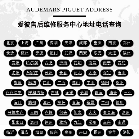
新疆维吾尔自治区吐鲁番市高昌区文化中路文化中路爱彼售后服务中心（需提前预约）
AUDEMARS PIGUET ADDRESS
新疆维吾尔自治区乌苏市乌鲁木齐北路爱彼售后服务中心（需提前预约）
新疆维吾尔自治区五家渠市长征西街爱彼售后服务中心（需提前预约）
爱彼售后维修服务中心地址电话查询
新疆维吾尔自治区新星市东风路爱彼售后服务中心（需提前预约）
新疆维吾尔自治区伊宁市解放西路爱彼售后服务中心（需提前预约）
北京
上海
广州
深圳
天津
成都
重庆
南京
郑州
贵州省安顺市西秀区中华南路爱彼售后服务中心（需提前预约）
长沙
杭州
宁波
厦门
武汉
西安
东莞
大连
福州
贵州省毕节市七星关区松山路爱彼售后服务中心（需提前预约）
贵州省六盘水市钟山区钟山大道爱彼售后服务中心（需提前预约）
贵阳
哈尔滨
合肥
济南
昆明
南昌
南宁
青岛
贵州省黔东南苗族侗族自治州凯里市北京西路爱彼售后服务中心（需提前预约）
沈阳
石家庄
苏州
长春
河北
太原
保定
唐山
贵州省黔西南布依族苗族自治州兴义市大道与桔香路交汇处爱彼售后服务中心（需提前预约）
邯郸
廊坊
昆山
广西
佛山
中山
德阳
绵阳
贵州省铜仁市碧江区民主路爱彼售后服务中心（需提前预约）
齐齐哈尔
呼和浩特
吉林
无锡
芜湖
珠海
汕头
三亚
贵州省遵义市红花岗区共青大道与嵩山路交叉口爱彼售后服务中心（需提前预约）
海口
赣州
漳州
拉萨
青海
新疆
兰州
银川
四川省阿坝州市马尔康市团结街爱彼售后服务中心（需提前预约）
乌鲁木齐
大同
赤峰
包头
阳泉
大庆
秦皇岛
沧州
四川省巴中市巴州区江北大道爱彼售后服务中心（需提前预约）
张家口
温州
徐州
潍坊
九江
常州
嘉兴
南通
四川省成都市锦江区人民东路6号SAC东原中心24层2406B室爱彼售后服务中心（需提前预约）
四川省达州市通川区中心广场、老车坝爱彼售后服务中心（需提前预约）
临沂
淮安
烟台
绍兴
亳州
舟山
扬州
金华
洛阳