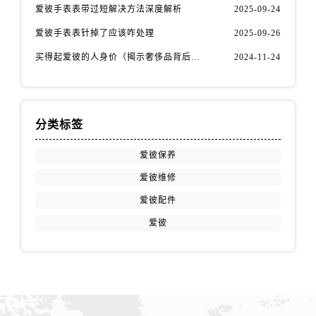
新疆维吾尔自治区和田市和田市北京西路爱彼售后服务中心（需提前预约）
爱彼手表表带过短解决方法深度解析
2025-09-24
新疆维吾尔自治区胡杨河市胡杨河市胡杨路爱彼售后服务中心（需提前预约）
爱彼手表表针掉了应该咋处理
2025-09-26
新疆维吾尔自治区霍尔果斯市亚欧北路爱彼售后服务中心（需提前预约）
买得起爱彼的人身价（揭示奢侈品背后的价值观与消费观）
2024-11-24
新疆维吾尔自治区喀什市解放北路爱彼售后服务中心（需提前预约）
新疆维吾尔自治区可克达拉市幸福路爱彼售后服务中心（需提前预约）
新疆维吾尔自治区克拉玛依市克拉玛依区友谊路爱彼售后服务中心（需提前预约）
新疆维吾尔自治区库车市库车市文化东路爱彼售后服务中心（需提前预约）
分类标签
新疆维吾尔自治区库尔勒市库尔勒市人民东路爱彼售后服务中心（需提前预约）
爱彼保养
新疆维吾尔自治区奎屯市团结西街爱彼售后服务中心（需提前预约）
爱彼维修
新疆维吾尔自治区昆玉市昆泉街爱彼售后服务中心（需提前预约）
爱彼配件
新疆维吾尔自治区沙湾市三道河子镇世纪大道南路爱彼售后服务中心（需提前预约）
新疆维吾尔自治区石河子市北二路爱彼售后服务中心（需提前预约）
爱彼
新疆维吾尔自治区双河市光明路爱彼售后服务中心（需提前预约）
新疆维吾尔自治区塔城市塔城地区闻琴路爱彼售后服务中心（需提前预约）
新疆维吾尔自治区铁门关市兴疆路爱彼售后服务中心（需提前预约）
新疆维吾尔自治区图木舒克市图木舒克市中兴街爱彼售后服务中心（需提前预约）