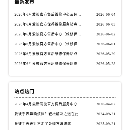
最新发布
陕西省铜川市王益区红旗街爱彼售后服务中心（需提前预约）
陕西省渭南市临渭区东风大街爱彼售后服务中心（需提前预约）
2026年6月爱彼官方售后维修中心及保养中心迁址新增全记录文本内容
2026-06-04
陕西省咸阳市秦都区沣西新城统一西路与白马河路交汇处爱彼售后服务中心（需提前预约）
2026年6月爱彼官方保养维修服务站点迁移及新设总览文件详细说明公示
2026-06-03
陕西省延安市宝塔区中心街爱彼售后服务中心（需提前预约）
2026年6月爱彼官方售后中心（维修保养）网点迁移及新设补充最终版发布完毕
2026-06-02
陕西省榆林市榆阳区长兴路爱彼售后服务中心（需提前预约）
新疆维吾尔自治区阿克苏市东大街爱彼售后服务中心（需提前预约）
2026年6月爱彼官方售后中心（维修保养）网点最终迁移及新设确认
2026-06-01
新疆维吾尔自治区阿拉尔市胜利大道爱彼售后服务中心（需提前预约）
2026年6月爱彼官方售后维修保养站点清单补充最终版（搬迁+新开）
2026-05-29
新疆维吾尔自治区阿拉山口市友好路爱彼售后服务中心（需提前预约）
2026年6月爱彼官方售后维修保养网络迁址及新设点速报
2026-05-28
新疆维吾尔自治区阿勒泰市解放路爱彼售后服务中心（需提前预约）
新疆维吾尔自治区阿图什市光明路爱彼售后服务中心（需提前预约）
新疆维吾尔自治区白杨市军垦路爱彼售后服务中心（需提前预约）
站点热门
新疆维吾尔自治区北屯市团结路爱彼售后服务中心（需提前预约）
新疆维吾尔自治区博乐市博乐市北京路爱彼售后服务中心（需提前预约）
2026年4月最新爱彼官方售后服务中心网点考察报告（新址）
2026-04-07
新疆维吾尔自治区昌吉市延安北路爱彼售后服务中心（需提前预约）
爱彼手表异响烦恼？轻松解决之道在此
2024-09-21
新疆维吾尔自治区阜康市博峰路爱彼售后服务中心（需提前预约）
新疆维吾尔自治区哈密市伊州区建国北路爱彼售后服务中心（需提前预约）
爱彼手表表针不走了处理方法详解
2025-09-21