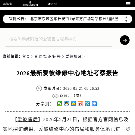
2026年6月爱彼全国官方售后客户服务热线：400-880-2162

2026年6月爱彼售后服务中心最新网点地址：
▲
官网公告>
北京市东城区东长安街1号东方广场写字楼W3座6层602室（需提前预约）
▼
北京市朝阳区建国门外大街甲6号华熙国际中心写字楼D座11层1102室（需提前预约）
天津市和平区赤峰道136号天津国际金融中心写字楼26层2603室（需提前预约）
上海市徐汇区虹桥路3号港汇中心写字楼2座37层3705室（需提前预约）
上海市黄浦区南京东路299号宏伊国际广场写字楼8层806室（需提前预约）
当前位置：
首页
>
新闻/知识/问答
>
爱彼知识
>
南京市秦淮区中山南路1号（新街口）南京中心写字楼22层C1-1室（需提前预约）
常州市新北区龙锦路1590号现代传媒中心写字楼5号楼10层1008室（需提前预约）
2026最新爱彼维修中心地址考察报告
徐州市鼓楼区淮海东路29号苏宁广场IFC国际金融中心写字楼35层3508室（需提前预约）
扬州市邗江区国展路29号星耀天地写字楼1号楼18层1803室（需提前预约）
发布时间：2026-05-21 09:26:53
盐城市盐都区世纪大道5号盐城金融城写字楼1号楼16层1604室（需提前预约）
阅读：（
次）
泰州市海陵区永定东路399号置地商务中心东塔写字楼（华润万象城）17层1706室（需提前预约）
分享到：
宁波市江北区大闸南路500号来福士广场办公楼20层2009室（需提前预约）
【
爱彼售后
】2026年5月21日，根据官方官网信息及
杭州市上城区钱江路1366号华润大厦写字楼A座5层503-5室（需提前预约）
实地探访结果，爱彼维修中心的布局和服务体系已进一步
金华市金东区东市南街777号金华万达广场写字楼4号楼22层2209室（需提前预约）