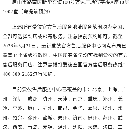
唐山市路南区新华东道100号万达广场写字楼A座10层
广东省惠州市惠城区江北文昌一路7号华贸大厦1座30层3005室爱彼售后服务中心（需提前预约）
广东省江门市蓬江区广场西路爱彼售后服务中心（需提前预约）
1002室（需提前预约）
广东省揭阳市榕城进贤门步行街爱彼售后服务中心（需提前预约）
上述所有爱彼官方售后服务地址服务范围均为全国，
广东省茂名市电白区水东街道迎宾大道爱彼售后服务中心（需提前预约）
广东省梅州市梅江区金燕大道爱彼售后服务中心（需提前预约）
全部可选择到店或邮寄服务，注意提前预约即可。截至
广东省清远市清城区湖西路爱彼售后服务中心（需提前预约）
2026年5月21日，最新爱彼官方售后服务中心网点布局已
广东省汕头市龙湖区长平路爱彼售后服务中心（需提前预约）
覆盖34个省级行政区，中国所有省份均可找到爱彼的官方
广东省汕尾市城区香洲街道园林社区翠园街爱彼售后服务中心（需提前预约）
售后服务门店，注意需拨打爱彼全国官方售后服务热线：
广东省韶关市武江区芙蓉新区与老城中心交汇处爱彼售后服务中心（需提前预约）
400-880-2162进行预约。
广东省深圳市罗湖区深南东路5001号华润大厦17层1701室爱彼售后服务中心（需提前预约）
广东省阳江市江城区东风一路爱彼售后服务中心（需提前预约）
目前爱彼售后服务中心已覆盖的市：北京、上海、广
广东省云浮市云城区金山路爱彼售后服务中心（需提前预约）
州、深圳、成都、杭州、天津、南京、重庆、郑州、长
广东省湛江市赤坎区观海北路爱彼售后服务中心（需提前预约）
沙、宁波、厦门、福州、南昌、金华、嘉兴、扬州、常
广东省肇庆市端州区信安大道与砚都大道交汇处爱彼售后服务中心（需提前预约）
州、绍兴、徐州、盐城、泰州、济南、惠州、苏州、武
广西壮族自治区百色市右江区中山二路爱彼售后服务中心（需提前预约）
广西壮族自治区北海市海城区北京路爱彼售后服务中心（需提前预约）
汉、西安、青岛、无锡、温州、沈阳、大连、海口、三