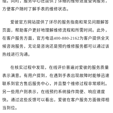
理。同时，服务中心还提供了详细的维修进度查询服务，
河南省濮阳市大华龙区开州路绿城路交叉口爱彼售后服务中心（需提前预约）
方便客户随时了解手表的维修状态。
河南省三门峡市湖滨区和平路爱彼售后服务中心（需提前预约）
河南省商丘市梁园区神火大道爱彼售后服务中心（需提前预约）
爱彼官方网站提供了详尽的服务指南和常见问题解答
河南省新乡市红旗区人民路爱彼售后服务中心（需提前预约）
页面，帮助客户更好地理解维修流程和所需时间。此外，
河南省信阳市浉河区东方红大道爱彼售后服务中心（需提前预约）
河南省许昌市魏都区建安大道与八龙路交叉口爱彼售后服务中心（需提前预约）
在客户服务方面，官方电话400-880-2162为客户提供全天
河南省郑州市二七区民主路10号华润大厦29层2905室爱彼售后服务中心（需提前预约）
候咨询服务，无论是咨询还是预约维修服务都可以通过该
河南省周口市川汇区七一路爱彼售后服务中心（需提前预约）
热线进行沟通。
河南省驻马店市驿城区乐山大道与置地大道交叉口爱彼售后服务中心（需提前预约）
湖北省鄂州市鄂城区文星大道爱彼售后服务中心（需提前预约）
在核实过程中发现，在线评价普遍对爱彼的服务质量
湖北省黄冈市黄州区赤壁大道爱彼售后服务中心（需提前预约）
表示满意。有用户提到，在遇到手表出现故障时能够迅速
湖北省黄石市黄石港区武汉路爱彼售后服务中心（需提前预约）
联系到官方售后服务中心，并且整个维修过程非常顺利。
湖北省荆门市东宝中天街步行街爱彼售后服务中心（需提前预约）
另一些用户则表示，在线预约系统操作简便、响应速度
湖北省荆州市荆州区荆中路爱彼售后服务中心（需提前预约）
快。通过这些反馈可以看出，爱彼在客户服务方面做得相
湖北省十堰市茅箭区人民北路爱彼售后服务中心（需提前预约）
当到位。
湖北省随州市曾都区青年路爱彼售后服务中心（需提前预约）