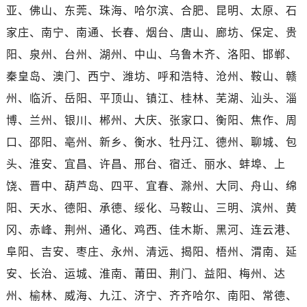
广西壮族自治区崇左市江州区石景林街道友谊大道与丽川路交汇处爱彼售后服务中心（需提前预约）
亚、佛山、东莞、珠海、哈尔滨、合肥、昆明、太原、石
广西壮族自治区防城港市港口区金花茶大道爱彼售后服务中心（需提前预约）
家庄、南宁、南通、长春、烟台、唐山、廊坊、保定、贵
广西壮族自治区贵港市港北区港城街道布山大道与仙衣路交叉口爱彼售后服务中心（需提前预约）
阳、泉州、台州、湖州、中山、乌鲁木齐、洛阳、邯郸、
广西壮族自治区桂林市秀峰区红岭路爱彼售后服务中心（需提前预约）
秦皇岛、澳门、西宁、潍坊、呼和浩特、沧州、鞍山、赣
广西壮族自治区河池市金城江区金城江街道朝阳路爱彼售后服务中心（需提前预约）
州、临沂、岳阳、平顶山、镇江、桂林、芜湖、汕头、淄
广西壮族自治区贺州市八步区城东街道灵峰南路爱彼售后服务中心（需提前预约）
博、兰州、银川、郴州、大庆、张家口、衡阳、焦作、周
广西壮族自治区来宾市兴宾区桂中大道爱彼售后服务中心（需提前预约）
广西壮族自治区柳州市城中区中山中路爱彼售后服务中心（需提前预约）
口、邵阳、亳州、新乡、衡水、牡丹江、德州、聊城、包
广西壮族自治区钦州市钦南区金海湾东大街爱彼售后服务中心（需提前预约）
头、淮安、宜昌、许昌、邢台、宿迁、丽水、蚌埠、上
广西壮族自治区梧州市万秀区龙湖镇高旺路爱彼售后服务中心（需提前预约）
饶、晋中、葫芦岛、四平、宜春、滁州、大同、舟山、绵
广西壮族自治区玉林市玉州区金玉路爱彼售后服务中心（需提前预约）
阳、天水、德阳、承德、绥化、马鞍山、三明、滨州、黄
海南省儋州市儋州市那大镇兰洋北路爱彼售后服务中心（需提前预约）
冈、赤峰、荆州、通化、鸡西、佳木斯、黑河、连云港、
海南省东方市八所镇解放西路爱彼售后服务中心（需提前预约）
阜阳、吉安、枣庄、永州、清远、揭阳、梧州、渭南、延
海南省琼海市嘉积镇东风路爱彼售后服务中心（需提前预约）
安、长治、运城、淮南、莆田、荆门、益阳、梅州、达
海南省三沙市西沙区西沙群岛永兴岛北京路爱彼售后服务中心（需提前预约）
海南省三亚市吉阳区迎宾路爱彼售后服务中心（需提前预约）
州、榆林、威海、九江、济宁、齐齐哈尔、南阳、常德、