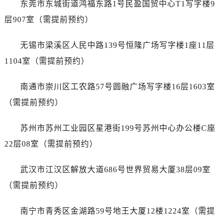
东莞市东城街道鸿福东路1号民盈国贸中心T1写字楼9
江苏省镇江市京口区中山东路爱彼售后服务中心（需提前预约）
江西省抚州市临川区赣东大道爱彼售后服务中心（需提前预约）
层907室（需提前预约）
江西省赣州市章贡区文清路爱彼售后服务中心（需提前预约）
无锡市梁溪区人民中路139号恒隆广场写字楼1座11层
江西省吉安市吉州区井冈山大道爱彼售后服务中心（需提前预约）
江西省景德镇市珠山区珠山中路爱彼售后服务中心（需提前预约）
1104室（需提前预约）
江西省九江市浔阳区浔阳路爱彼售后服务中心（需提前预约）
南通市崇川区工农路57号圆融广场写字楼16层1603室
江西省南昌市红谷滩新区红谷中大道998号绿地双子塔（中央广场）A1座办公楼14层1407室爱彼售后服务中心（需提前预约）
江西省萍乡市安源区萍安北大道与康庄路交叉口爱彼售后服务中心（需提前预约）
（需提前预约）
江西省上饶市信州区滨江西路爱彼售后服务中心（需提前预约）
苏州市苏州工业园区星港街199号苏州中心办公楼C座
江西省新余市渝水区北湖西路爱彼售后服务中心（需提前预约）
江西省宜春市袁州区中山中路爱彼售后服务中心（需提前预约）
22层08室（需提前预约）
江西省鹰潭市月湖区胜利东路爱彼售后服务中心（需提前预约）
武汉市江汉区解放大道686号世界贸易大厦38层09室
山东省德州市德城区东风中路爱彼售后服务中心（需提前预约）
山东省东营市东营区济南路爱彼售后服务中心（需提前预约）
（需提前预约）
山东省济南市历下区经十路11111号华润中心写字楼（万象城）15层1508室爱彼售后服务中心（需提前预约）
南宁市青秀区金湖路59号地王大厦12楼1224室（需提
山东省济宁市任城区太白楼路爱彼售后服务中心（需提前预约）