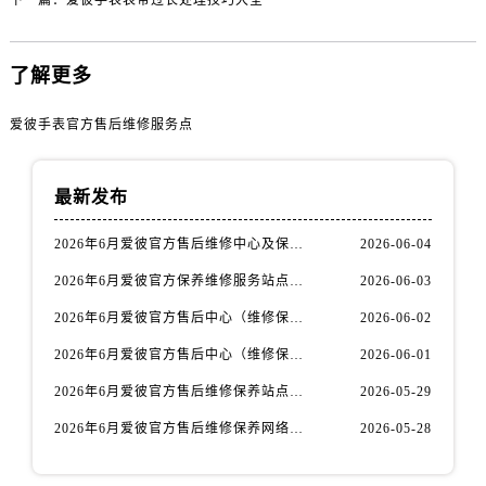
下一篇：
爱彼手表表带过长处理技巧大全
内蒙古自治区鄂尔多斯市东胜区伊金霍洛街爱彼售后服务中心（需提前预约）
内蒙古自治区呼伦贝尔市海拉尔区中央街爱彼售后服务中心（需提前预约）
内蒙古自治区通辽市科尔沁区明仁大街爱彼售后服务中心（需提前预约）
了解更多
内蒙古自治区乌海市海勃湾区人民南路爱彼售后服务中心（需提前预约）
爱彼手表官方售后维修服务点
内蒙古自治区乌兰察布市集宁区恩和大街爱彼售后服务中心（需提前预约）
内蒙古自治区锡林郭勒盟市锡林浩特市光明街与额尔敦路交叉口爱彼售后服务中心（需提前预约）
内蒙古自治区兴安盟市乌兰浩特市兴安大街爱彼售后服务中心（需提前预约）
最新发布
山西省大同市平城区迎宾街爱彼售后服务中心（需提前预约）
2026年6月爱彼官方售后维修中心及保养中心迁址新增全记录文本内容
2026-06-04
山西省晋城市城区黄华街爱彼售后服务中心（需提前预约）
山西省晋中市榆次区顺城街爱彼售后服务中心（需提前预约）
2026年6月爱彼官方保养维修服务站点迁移及新设总览文件详细说明公示
2026-06-03
山西省临汾市尧都区解放路爱彼售后服务中心（需提前预约）
2026年6月爱彼官方售后中心（维修保养）网点迁移及新设补充最终版发布完毕
2026-06-02
山西省吕梁市离石区永宁中路与建设街交叉口爱彼售后服务中心（需提前预约）
2026年6月爱彼官方售后中心（维修保养）网点最终迁移及新设确认
2026-06-01
山西省朔州市朔城区怡西路与鄯阳西街交汇处爱彼售后服务中心（需提前预约）
2026年6月爱彼官方售后维修保养站点清单补充最终版（搬迁+新开）
2026-05-29
山西省忻州市忻府区和平东街与七一南路交叉口爱彼售后服务中心（需提前预约）
2026年6月爱彼官方售后维修保养网络迁址及新设点速报
2026-05-28
山西省阳泉市郊区平阳东街与新城大道交叉口爱彼售后服务中心（需提前预约）
山西省运城市盐湖区河东街爱彼售后服务中心（需提前预约）