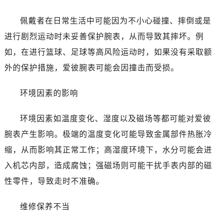
沈阳市沈河区中街路83号亨得利名表服务中心（品牌授权店）1层整层（需提前预约）
乌鲁木齐市天山区红山路26号时代广场（CCMALL）C座17层17-B（需提前预约）
佩戴者在日常生活中可能因为不小心碰撞、摔倒或是
温州市鹿城区锦绣路1067号置信广场10层1015室（需提前预约）
进行剧烈运动时未妥善保护腕表，从而导致其摔坏。例
大连市中山区人民路15号国际金融大厦7层G室（需提前预约）
如，在进行篮球、足球等高风险运动时，如果没有采取额
佛山市禅城区季华五路57号万科金融中心C座12层1205室（需提前预约）
外的保护措施，爱彼腕表可能会因撞击而受损。
东莞市东城街道鸿福东路1号民盈国贸中心T1写字楼9层907室（需提前预约）
无锡市梁溪区人民中路139号恒隆广场写字楼1座11层1104室（需提前预约）
环境因素的影响
南通市崇川区工农路57号圆融广场写字楼16层1603室（需提前预约）
苏州市苏州工业园区星港街199号苏州中心办公楼C座22层08室（需提前预约）
环境因素如温度变化、湿度以及磁场等都可能对爱彼
武汉市江汉区解放大道686号世界贸易大厦38层09室（需提前预约）
腕表产生影响。极端的温度变化可能导致金属部件热胀冷
南宁市青秀区金湖路59号地王大厦12楼1224室（需提前预约）
缩，从而影响其正常工作；高湿度环境下，水分可能会进
合肥市蜀山区潜山路111号万象城华润大厦B座12楼03室（需提前预约）
入机芯内部，造成腐蚀；强磁场则可能干扰手表内部的磁
泉州市丰泽区宝洲路729号浦西万达中心写字楼A座7楼709室（需提前预约）
性零件，导致走时不准确。
青岛市南区山东路6号华润大厦B座22层04室（需提前预约）
烟台市芝罘区胜利路139号万达金融中心A座907室（需提前预约）
维修保养不当
长春市朝阳区西安大路727号中银大厦A座(旺进大厦)18层09室（需提前预约）