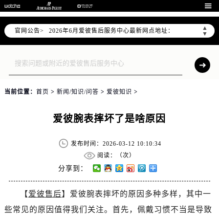
2026年6月爱彼中国区售后服务网络优化升级公告

2026年6月爱彼全国官方售后客户服务热线：400-880-2162
▲
官网公告>
2026年6月爱彼售后服务中心最新网点地址：
▼
北京市东城区东长安街1号东方广场写字楼W3座6层602室（需提前预约）
北京市朝阳区建国门外大街甲6号华熙国际中心写字楼D座11层1102室（需提前预约）
天津市和平区赤峰道136号天津国际金融中心写字楼26层2603室（需提前预约）
上海市徐汇区虹桥路3号港汇中心写字楼2座37层3705室（需提前预约）
当前位置：
首页
>
新闻/知识/问答
>
爱彼知识
>
上海市黄浦区南京东路299号宏伊国际广场写字楼8层806室（需提前预约）
南京市秦淮区中山南路1号（新街口）南京中心写字楼22层C1-1室（需提前预约）
爱彼腕表摔坏了是啥原因
常州市新北区龙锦路1590号现代传媒中心写字楼5号楼10层1008室（需提前预约）
徐州市鼓楼区淮海东路29号苏宁广场IFC国际金融中心写字楼35层3508室（需提前预约）
发布时间：2026-03-12 10:10:34
扬州市邗江区国展路29号星耀天地写字楼1号楼18层1803室（需提前预约）
阅读：（
次）
盐城市盐都区世纪大道5号盐城金融城写字楼1号楼16层1604室（需提前预约）
分享到：
泰州市海陵区永定东路399号置地商务中心东塔写字楼（华润万象城）17层1706室（需提前预约）
【
爱彼售后
】爱彼腕表摔坏的原因多种多样，其中一
宁波市江北区大闸南路500号来福士广场办公楼20层2009室（需提前预约）
些常见的原因值得我们关注。首先，佩戴习惯不当是导致
杭州市上城区钱江路1366号华润大厦写字楼A座5层503-5室（需提前预约）