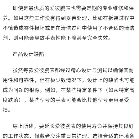
贵阳市南明区都司高架桥路33号亨特国际金融中心14楼14D（需提前预约）
即使是最优质的爱彼腕表也需要定期的专业维修和保
昆明市盘龙区北京路928号同德昆明广场写字楼10层06室（需提前预约）
养。如果这些工作没有得到妥善处理，比如在拆装过程中
石家庄市长安区中山东路39号勒泰中心写字楼B座13层07室（需提前预约）
不慎造成零件损坏或是在清洁过程中使用了不合适的清洁
西安市碑林区南关正街88号华侨城长安国际中心E座6楼10室（需提前预约）
海口市龙华区金贸东路5号海口华润大厦B座17层1707室（需提前预约）
剂，则可能会导致手表性能下降甚至完全失效。
唐山市路南区新华东道100号万达广场写字楼A座10层1002室（需提前预约）
产品设计缺陷
台州市椒江区东海大道1800号腾达中心东1幢20楼2002室（需提前预约）
黑龙江省大庆市萨尔图区会战大街爱彼售后服务中心（需提前预约）
虽然每款爱彼腕表都经过精心设计与测试以确保其耐
黑龙江省鹤岗市向阳区红军路爱彼售后服务中心（需提前预约）
用性和可靠性，但在极少数情况下，设计上的缺陷也可能
黑龙江省黑河市爱辉区中央街爱彼售后服务中心（需提前预约）
黑龙江省鸡西市鸡冠区红军路爱彼售后服务中心（需提前预约）
成为问题的根源。例如，在某些特定条件下（如从特定高
黑龙江省佳木斯市向阳区长安路爱彼售后服务中心（需提前预约）
度跌落），某些型号的手表可能会比其他型号更容易受
黑龙江省牡丹江市东安区太平路爱彼售后服务中心（需提前预约）
损。
黑龙江省七台河市桃山区大同街爱彼售后服务中心（需提前预约）
黑龙江省齐齐哈尔市龙沙区龙华路爱彼售后服务中心（需提前预约）
综上所述，要延长爱彼腕表的使用寿命并保持其良好
黑龙江省双鸭山市尖山区新兴大街爱彼售后服务中心（需提前预约）
的工作状态，佩戴者应注重日常护理、选择合适的环境条