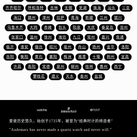
江苏省扬州市邗江区国展路29号星耀天地写字楼1号楼18层1803室爱彼售后服务中心（需提前预约）
齐齐哈尔
呼和浩特
吉林
无锡
芜湖
珠海
汕头
三亚
江苏省镇江市京口区中山东路爱彼售后服务中心（需提前预约）
海口
赣州
漳州
拉萨
青海
新疆
兰州
银川
江西省抚州市临川区赣东大道爱彼售后服务中心（需提前预约）
乌鲁木齐
大同
赤峰
包头
阳泉
大庆
秦皇岛
沧州
江西省赣州市章贡区文清路爱彼售后服务中心（需提前预约）
江西省吉安市吉州区井冈山大道爱彼售后服务中心（需提前预约）
张家口
温州
徐州
潍坊
九江
常州
嘉兴
南通
江西省景德镇市珠山区珠山中路爱彼售后服务中心（需提前预约）
临沂
淮安
烟台
绍兴
亳州
舟山
扬州
金华
洛阳
江西省九江市浔阳区浔阳路爱彼售后服务中心（需提前预约）
岳阳
衡阳
黄石
襄阳
株洲
湘潭
十堰
荆州
宜昌
江西省南昌市红谷滩新区红谷中大道998号绿地双子塔（中央广场）A1座办公楼14层1407室爱彼售后服务中心（需提前预约）
许昌
南阳
常德
泉州
柳州
桂林
惠州
西宁
江西省萍乡市安源区萍安北大道与康庄路交叉口爱彼售后服务中心（需提前预约）
攀枝花
遵义
天水
泰州
盐城
江西省上饶市信州区滨江西路爱彼售后服务中心（需提前预约）
江西省新余市渝水区北湖西路爱彼售后服务中心（需提前预约）
江西省宜春市袁州区中山中路爱彼售后服务中心（需提前预约）
江西省鹰潭市月湖区胜利东路爱彼售后服务中心（需提前预约）
山东省德州市德城区东风中路爱彼售后服务中心（需提前预约）
爱彼历史悠久，始创于1735年，被誉为“经典时计的缔造者”
山东省东营市东营区济南路爱彼售后服务中心（需提前预约）
"Audemars has never made a quartz watch and never will.”
山东省济南市历下区经十路11111号华润中心写字楼（万象城）15层1508室爱彼售后服务中心（需提前预约）