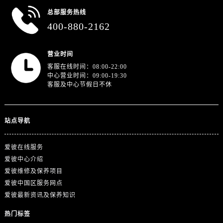
山东省济宁市任城区太白楼路爱彼售后服务中心（需提前预约）
总部服务热线
山东省莱芜市文化南路8号银座商城名表维修一楼名表维修爱彼售后服务中心（需提前预约）
400-880-2162
山东省临沂市兰山区解放路爱彼售后服务中心（需提前预约）
山东省日照市东港区烟台路爱彼售后服务中心（需提前预约）
营业时间
山东省泰安市泰山区财源街道泰山大街爱彼售后服务中心（需提前预约）
客服在线时间：08:00-22:00
山东省威海市环翠区新威海路89号振华商厦一楼名表维修爱彼售后服务中心（需提前预约）
中心营业时间：09:00-19:30
客服及中心节假日不休
山东省潍坊市奎文区东风东街爱彼售后服务中心（需提前预约）
山东省枣庄市滕州市北辛路与善国路交叉口爱彼售后服务中心（需提前预约）
山东省淄博市张店区金晶大道爱彼售后服务中心（需提前预约）
站点导航
上海市黄浦区南京东路299号宏伊国际广场写字楼8层806室爱彼售后服务中心（需提前预约）
上海市徐汇区虹桥路3号港汇中心2座37层3705室爱彼售后服务中心（需提前预约）
爱彼在线服务
浙江省杭州市上城区钱江路1366号华润大厦A座5层503-5室爱彼售后服务中心（需提前预约）
爱彼中心介绍
浙江省湖州市吴兴区劳动路爱彼售后服务中心（需提前预约）
爱彼维修及保养项目
爱彼中国区服务网点
浙江省嘉兴市南湖区广益路705号嘉兴世界贸易中心A座13层1304室爱彼售后服务中心（需提前预约）
爱彼最新资讯及保养知识
浙江省金华市金东区东市南街777号金华万达广场4号楼22楼2209室爱彼售后服务中心（需提前预约）
浙江省丽水市莲都区解放街爱彼售后服务中心（需提前预约）
热门标签