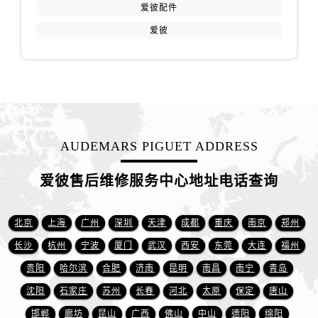
安徽省芜湖市镜湖区中山路步行街爱彼售后服务中心（需提前预约）
爱彼配件
安徽省宣城市宣州区叠嶂西路爱彼售后服务中心（需提前预约）
爱彼
福建省龙岩市新罗区九一南路爱彼售后服务中心（需提前预约）
福建省南平市建阳区人民西路爱彼售后服务中心（需提前预约）
福建省宁德市蕉城区天湖东路爱彼售后服务中心（需提前预约）
福建省莆田市城厢区霞林街道荔华东大道爱彼售后服务中心（需提前预约）
福建省三明市三元区东乾二路爱彼售后服务中心（需提前预约）
福建省漳州市龙文区步港路爱彼售后服务中心（需提前预约）
AUDEMARS PIGUET ADDRESS
江苏省常州市新北区龙锦路1590号现代传媒中心5号楼10层1008室爱彼售后服务中心（需提前预约）
爱彼售后维修服务中心地址电话查询
江苏省淮安市清江浦区淮海北路爱彼售后服务中心（需提前预约）
江苏省连云港市海州区通灌北路爱彼售后服务中心（需提前预约）
北京
上海
广州
深圳
天津
成都
重庆
南京
郑州
江苏省南京市秦淮区中山南路1号南京中心22层22-C1-C3室爱彼售后服务中心（需提前预约）
江苏省宿迁市宿城区西湖路爱彼售后服务中心（需提前预约）
长沙
杭州
宁波
厦门
武汉
西安
东莞
大连
福州
江苏省泰州市海陵区永定东路399号置地商务中心东塔（华润万象城）17层1706室爱彼售后服务中心（需提前预约）
贵阳
哈尔滨
合肥
济南
昆明
南昌
南宁
青岛
江苏省徐州市鼓楼区淮海东路29号苏宁广场IFC国际金融中心35层3508室爱彼售后服务中心（需提前预约）
沈阳
石家庄
苏州
长春
河北
太原
保定
唐山
江苏省盐城市盐都区世纪大道5号盐城金融城写字楼1号楼16层1604室爱彼售后服务中心（需提前预约）
邯郸
廊坊
昆山
广西
佛山
中山
德阳
绵阳