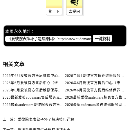
辽宁省阜新市海州区解放大街爱彼售后服务中心（需提前预约）
辽宁省葫芦岛市连山区中央路爱彼售后服务中心（需提前预约）
赞一下
去提问
辽宁省锦州市古塔区中央大街爱彼售后服务中心（需提前预约）
辽宁省辽阳市白塔区新运大街爱彼售后服务中心（需提前预约）
本页永久地址：
辽宁省盘锦市兴隆台区石油大街爱彼售后服务中心（需提前预约）
一键复制
辽宁省铁岭市银州区南马路爱彼售后服务中心（需提前预约）
辽宁省营口市站前区市府路与渤海大街交叉口爱彼售后服务中心（需提前预约）
辽宁省沈阳市沈河区中街路137号亨得利名表维修授权店1楼爱彼售后服务中心（需提前预约）
相关文章
辽宁省沈阳市沈河区中街路83号亨得利名表维修授权店1楼爱彼售后服务中心（需提前预约）
北京市朝阳区建国门外大街甲6号华熙国际中心D座11层1102室爱彼售后服务中心（需提前预约）
2026年6月爱彼官方售后维修中心及保养中心迁址新增全记录文本内容
2026年6月爱彼官方保养维修服务站点迁移及新设总览文件详细说明公示
2026年6月爱彼官方售后中心（维修保养）网点迁移及新设补充最终版发布完毕
2026年6月爱彼官方售后中心（维修保养）网点最终迁移及新设确认
北京市东城区东长安街1号王府井东方广场W3座6层602室爱彼售后服务中心（需提前预约）
2026年6月爱彼官方售后维修保养站点清单补充最终版（搬迁+新开）
2026年6月爱彼官方售后维修保养网络迁址及新设点速报
河北省保定市竞秀区朝阳北大街北国先天下爱彼售后服务中心（需提前预约）
2026最新爱彼audemars售后服务点地址调研报告
2026最新爱彼audemars腕表官方售后维修点地址考察报告
内蒙古自治区阿拉善盟市左旗土尔扈特大街爱彼售后服务中心（需提前预约）
2026最新audemars爱彼腕表官方售后服务网点地址考察报告
2026最新audemars爱彼维修服务网点地址考察报告
内蒙古自治区巴彦淖尔市临河区新华街爱彼售后服务中心（需提前预约）
内蒙古自治区包头市青山区幸福路甲3号王府井百货名表维修爱彼售后服务中心（需提前预约）
上一篇：
爱彼腕表表蒙子坏了解决技巧详解
内蒙古自治区赤峰市红山区哈达街爱彼售后服务中心（需提前预约）