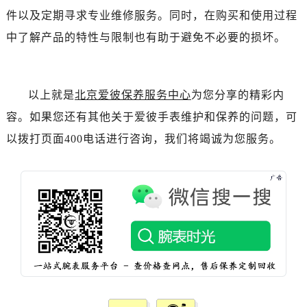
黑龙江省绥化市北林区新华街与康庄路交叉口爱彼售后服务中心（需提前预约）
件以及定期寻求专业维修服务。同时，在购买和使用过程
黑龙江省伊春市伊美区通河路爱彼售后服务中心（需提前预约）
中了解产品的特性与限制也有助于避免不必要的损坏。
吉林省白城市洮北区明仁南街爱彼售后服务中心（需提前预约）
吉林省白山市浑江区浑江大街爱彼售后服务中心（需提前预约）
吉林省吉林市船营区河南街爱彼售后服务中心（需提前预约）
以上就是
北京爱彼保养服务中心
为您分享的精彩内
吉林省辽源市龙山区人民大街爱彼售后服务中心（需提前预约）
容。如果您还有其他关于爱彼手表维护和保养的问题，可
吉林省梅河口市新华街道梅河大街爱彼售后服务中心（需提前预约）
以拨打页面400电话进行咨询，我们将竭诚为您服务。
吉林省四平市铁东区紫气大路与南九经街交汇处爱彼售后服务中心（需提前预约）
吉林省松原市宁江区五环大街爱彼售后服务中心（需提前预约）
吉林省通化市东昌区环通乡江南大街爱彼售后服务中心（需提前预约）
吉林省延边市延吉市解放路爱彼售后服务中心（需提前预约）
辽宁省鞍山市铁东区站前街爱彼售后服务中心（需提前预约）
辽宁省本溪市平山区胜利路爱彼售后服务中心（需提前预约）
辽宁省朝阳市双塔区新华路爱彼售后服务中心（需提前预约）
辽宁省丹东市振兴区七经街爱彼售后服务中心（需提前预约）
辽宁省抚顺市新抚区东一路爱彼售后服务中心（需提前预约）