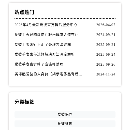
山西省长治市潞州区英雄中路爱彼售后服务中心（需提前预约）
山西省太原市迎泽区迎泽街道解放路15号亨得利名表维修授权店3楼爱彼售后服务中心（需提前预约）
站点热门
天津市和平区赤峰道136号天津国际金融中心26层2603室爱彼售后服务中心（需提前预约）
2026年4月最新爱彼官方售后服务中心网点考察报告（新址）
2026-04-07
安徽省安庆市迎江区人民路爱彼售后服务中心（需提前预约）
安徽省蚌埠市蚌山区淮河路爱彼售后服务中心（需提前预约）
爱彼手表异响烦恼？轻松解决之道在此
2024-09-21
安徽省亳州市谯城区魏武大道爱彼售后服务中心（需提前预约）
爱彼手表表针不走了处理方法详解
2025-09-21
安徽省池州市贵池区长江路爱彼售后服务中心（需提前预约）
爱彼手表表带过短解决方法深度解析
2025-09-24
安徽省滁州市琅琊区南谯北路爱彼售后服务中心（需提前预约）
爱彼手表表针掉了应该咋处理
2025-09-26
安徽省阜阳市颍州区颍州北路爱彼售后服务中心（需提前预约）
买得起爱彼的人身价（揭示奢侈品背后的价值观与消费观）
2024-11-24
安徽省淮北市相山区淮海路爱彼售后服务中心（需提前预约）
安徽省淮南市田家庵区国庆中路爱彼售后服务中心（需提前预约）
安徽省黄山市屯溪区黄山西路爱彼售后服务中心（需提前预约）
安徽省六安市金安区解放中路爱彼售后服务中心（需提前预约）
分类标签
安徽省马鞍山市雨山区湖南西路爱彼售后服务中心（需提前预约）
爱彼保养
安徽省宿州市埇桥区人民中路爱彼售后服务中心（需提前预约）
安徽省铜陵市铜官区石城大道爱彼售后服务中心（需提前预约）
爱彼维修