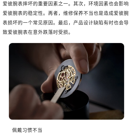
金华市金东区东市南街777号金华万达广场写字楼4号楼22层2209室（需提前预约）
爱彼腕表摔坏的重要因素之一。其次，环境因素也会影响
绍兴市越城区胜利东路379号世茂天际中心写字楼8层805室（需提前预约）
爱彼腕表的稳定性。再者，维修保养不当也是造成爱彼腕
嘉兴市南湖区广益路705号嘉兴世界贸易中心写字楼A座13层1304室（需提前预约）
表损坏的一个常见原因。最后，产品设计缺陷有时也会导
南昌市红谷滩新区红谷中大道998号绿地双子塔（中央广场）A1座办公楼14层07室（需提前预约）
致爱彼腕表在意外跌落时受损。
济南市历下区经十路11111号华润中心写字楼（万象城）15层1508室（需提前预约）
广州市天河区天河路230号万菱汇国际中心写字楼A塔7层704室（需提前预约）
广州市越秀区环市东路371-375号世界贸易中心大厦南塔写字楼15层07室（需提前预约）
深圳市罗湖区深南东路5001号华润大厦写字楼17层1701室（需提前预约）
惠州市惠城区江北文昌一路7号华贸大厦写字楼1座30层05室（需提前预约）
厦门市思明区湖滨东路95号华润大厦写字楼B座11层1104室（需提前预约）
成都市锦江区人民东路6号SAC东原中心写字楼24层2406B室（需提前预约）
重庆市江北区观音桥步行街2号融恒时代广场写字楼9层902室（需提前预约）
长沙市芙蓉区定王台街道建湘路393号世茂环球金融中心写字楼（芙蓉广场）10层13室（需提前预约）
郑州市二七区铭功路10号华润大厦写字楼29层2905室（需提前预约）
太原市迎泽区解放路15号亨得利名表服务中心（品牌授权店）3层整层（需提前预约）
沈阳市沈河区中街路137号亨得利名表服务中心（品牌授权店）1层整层（需提前预约）
佩戴习惯不当