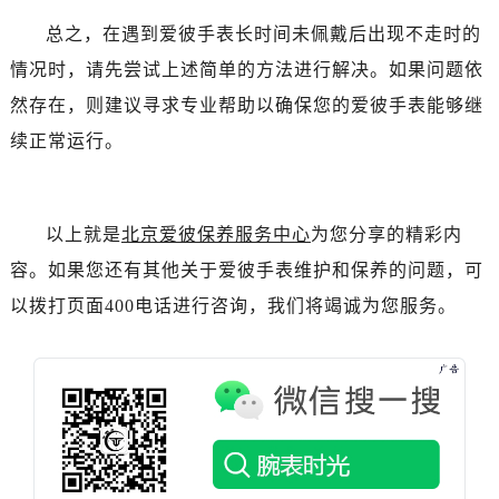
吉林省辽源市龙山区人民大街爱彼售后服务中心（需提前预约）
总之，在遇到爱彼手表长时间未佩戴后出现不走时的
吉林省梅河口市新华街道梅河大街爱彼售后服务中心（需提前预约）
情况时，请先尝试上述简单的方法进行解决。如果问题依
吉林省四平市铁东区紫气大路与南九经街交汇处爱彼售后服务中心（需提前预约）
吉林省松原市宁江区五环大街爱彼售后服务中心（需提前预约）
然存在，则建议寻求专业帮助以确保您的爱彼手表能够继
吉林省通化市东昌区环通乡江南大街爱彼售后服务中心（需提前预约）
续正常运行。
吉林省延边市延吉市解放路爱彼售后服务中心（需提前预约）
辽宁省鞍山市铁东区站前街爱彼售后服务中心（需提前预约）
辽宁省本溪市平山区胜利路爱彼售后服务中心（需提前预约）
以上就是
北京爱彼保养服务中心
为您分享的精彩内
辽宁省朝阳市双塔区新华路爱彼售后服务中心（需提前预约）
容。如果您还有其他关于爱彼手表维护和保养的问题，可
辽宁省丹东市振兴区七经街爱彼售后服务中心（需提前预约）
以拨打页面400电话进行咨询，我们将竭诚为您服务。
辽宁省抚顺市新抚区东一路爱彼售后服务中心（需提前预约）
辽宁省阜新市海州区解放大街爱彼售后服务中心（需提前预约）
辽宁省葫芦岛市连山区中央路爱彼售后服务中心（需提前预约）
辽宁省锦州市古塔区中央大街爱彼售后服务中心（需提前预约）
辽宁省辽阳市白塔区新运大街爱彼售后服务中心（需提前预约）
辽宁省盘锦市兴隆台区石油大街爱彼售后服务中心（需提前预约）