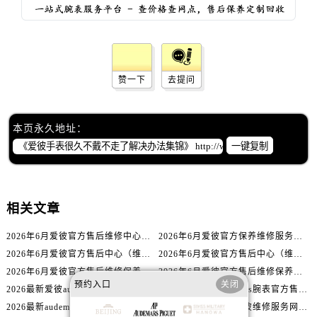
辽宁省铁岭市银州区南马路爱彼售后服务中心（需提前预约）
辽宁省营口市站前区市府路与渤海大街交叉口爱彼售后服务中心（需提前预约）
辽宁省沈阳市沈河区中街路137号亨得利名表维修授权店1楼爱彼售后服务中心（需提前预约）
辽宁省沈阳市沈河区中街路83号亨得利名表维修授权店1楼爱彼售后服务中心（需提前预约）
赞一下
去提问
北京市朝阳区建国门外大街甲6号华熙国际中心D座11层1102室爱彼售后服务中心（需提前预约）
北京市东城区东长安街1号王府井东方广场W3座6层602室爱彼售后服务中心（需提前预约）
河北省保定市竞秀区朝阳北大街北国先天下爱彼售后服务中心（需提前预约）
本页永久地址：
内蒙古自治区阿拉善盟市左旗土尔扈特大街爱彼售后服务中心（需提前预约）
一键复制
内蒙古自治区巴彦淖尔市临河区新华街爱彼售后服务中心（需提前预约）
内蒙古自治区包头市青山区幸福路甲3号王府井百货名表维修爱彼售后服务中心（需提前预约）
内蒙古自治区赤峰市红山区哈达街爱彼售后服务中心（需提前预约）
相关文章
内蒙古自治区鄂尔多斯市东胜区伊金霍洛街爱彼售后服务中心（需提前预约）
2026年6月爱彼官方售后维修中心及保养中心迁址新增全记录文本内容
2026年6月爱彼官方保养维修服务站点迁移及新设总览文件详细说明公示
内蒙古自治区呼伦贝尔市海拉尔区中央街爱彼售后服务中心（需提前预约）
2026年6月爱彼官方售后中心（维修保养）网点迁移及新设补充最终版发布完毕
2026年6月爱彼官方售后中心（维修保养）网点最终迁移及新设确认
内蒙古自治区通辽市科尔沁区明仁大街爱彼售后服务中心（需提前预约）
2026年6月爱彼官方售后维修保养站点清单补充最终版（搬迁+新开）
2026年6月爱彼官方售后维修保养网络迁址及新设点速报
内蒙古自治区乌海市海勃湾区人民南路爱彼售后服务中心（需提前预约）
预约入口
关闭
2026最新爱彼audemars售后服务点地址调研报告
2026最新爱彼audemars腕表官方售后维修点地址考察报告
内蒙古自治区乌兰察布市集宁区恩和大街爱彼售后服务中心（需提前预约）
2026最新audemars爱彼腕表官方售后服务网点地址考察报告
2026最新audemars爱彼维修服务网点地址考察报告