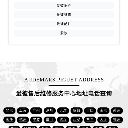
福建省莆田市城厢区霞林街道荔华东大道爱彼售后服务中心（需提前预约）
爱彼保养
福建省三明市三元区东乾二路爱彼售后服务中心（需提前预约）
爱彼维修
福建省漳州市龙文区步港路爱彼售后服务中心（需提前预约）
爱彼配件
江苏省常州市新北区龙锦路1590号现代传媒中心5号楼10层1008室爱彼售后服务中心（需提前预约）
爱彼
江苏省淮安市清江浦区淮海北路爱彼售后服务中心（需提前预约）
江苏省连云港市海州区通灌北路爱彼售后服务中心（需提前预约）
江苏省南京市秦淮区中山南路1号南京中心22层22-C1-C3室爱彼售后服务中心（需提前预约）
江苏省宿迁市宿城区西湖路爱彼售后服务中心（需提前预约）
江苏省泰州市海陵区永定东路399号置地商务中心东塔（华润万象城）17层1706室爱彼售后服务中心（需提前预约）
江苏省徐州市鼓楼区淮海东路29号苏宁广场IFC国际金融中心35层3508室爱彼售后服务中心（需提前预约）
AUDEMARS PIGUET ADDRESS
江苏省盐城市盐都区世纪大道5号盐城金融城写字楼1号楼16层1604室爱彼售后服务中心（需提前预约）
江苏省扬州市邗江区国展路29号星耀天地写字楼1号楼18层1803室爱彼售后服务中心（需提前预约）
爱彼售后维修服务中心地址电话查询
江苏省镇江市京口区中山东路爱彼售后服务中心（需提前预约）
江西省抚州市临川区赣东大道爱彼售后服务中心（需提前预约）
北京
上海
广州
深圳
天津
成都
重庆
南京
郑州
江西省赣州市章贡区文清路爱彼售后服务中心（需提前预约）
长沙
杭州
宁波
厦门
武汉
西安
东莞
大连
福州
江西省吉安市吉州区井冈山大道爱彼售后服务中心（需提前预约）