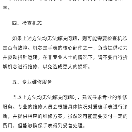
唐山市路南区新华东道100号万达广场写字楼A座10层1002室（需提前预约）
率。
台州市椒江区东海大道1800号腾达中心东1幢20楼2002室（需提前预约）
黑龙江省大庆市萨尔图区会战大街爱彼售后服务中心（需提前预约）
四、检查机芯
黑龙江省鹤岗市向阳区红军路爱彼售后服务中心（需提前预约）
黑龙江省黑河市爱辉区中央街爱彼售后服务中心（需提前预约）
如果上述方法均无法解决问题，则可能需要检查机芯
黑龙江省鸡西市鸡冠区红军路爱彼售后服务中心（需提前预约）
是否有故障。机芯是手表的核心部件之一，负责提供动力
黑龙江省佳木斯市向阳区长安路爱彼售后服务中心（需提前预约）
并驱动指针运转。在非专业人士的情况下，请不要自行拆
黑龙江省牡丹江市东安区太平路爱彼售后服务中心（需提前预约）
解机芯进行维修，以免造成更大的损坏。
黑龙江省七台河市桃山区大同街爱彼售后服务中心（需提前预约）
黑龙江省齐齐哈尔市龙沙区龙华路爱彼售后服务中心（需提前预约）
五、专业维修服务
黑龙江省双鸭山市尖山区新兴大街爱彼售后服务中心（需提前预约）
黑龙江省绥化市北林区新华街与康庄路交叉口爱彼售后服务中心（需提前预约）
当以上方法均无法解决问题时，建议寻求专业的维修
黑龙江省伊春市伊美区通河路爱彼售后服务中心（需提前预约）
服务。专业的维修人员会根据具体情况对爱彼手表进行诊
吉林省白城市洮北区明仁南街爱彼售后服务中心（需提前预约）
断，并提供相应的维修方案。虽然这可能需要支付一定的
吉林省白山市浑江区浑江大街爱彼售后服务中心（需提前预约）
费用，但能够确保手表得到妥善处理。
吉林省吉林市船营区河南街爱彼售后服务中心（需提前预约）