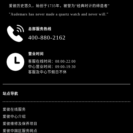
山东省威海市环翠区新威海路89号振华商厦一楼名表维修爱彼售后服务中心（需提前预约）
爱彼历史悠久，始创于1735年，被誉为“经典时计的缔造者”
山东省潍坊市奎文区东风东街爱彼售后服务中心（需提前预约）
"Audemars has never made a quartz watch and never will.”
山东省枣庄市滕州市北辛路与善国路交叉口爱彼售后服务中心（需提前预约）
山东省淄博市张店区金晶大道爱彼售后服务中心（需提前预约）
总部服务热线
上海市黄浦区南京东路299号宏伊国际广场写字楼8层806室爱彼售后服务中心（需提前预约）
400-880-2162
上海市徐汇区虹桥路3号港汇中心2座37层3705室爱彼售后服务中心（需提前预约）
浙江省杭州市上城区钱江路1366号华润大厦A座5层503-5室爱彼售后服务中心（需提前预约）
营业时间
浙江省湖州市吴兴区劳动路爱彼售后服务中心（需提前预约）
客服在线时间：08:00-22:00
中心营业时间：09:00-19:30
浙江省嘉兴市南湖区广益路705号嘉兴世界贸易中心A座13层1304室爱彼售后服务中心（需提前预约）
客服及中心节假日不休
浙江省金华市金东区东市南街777号金华万达广场4号楼22楼2209室爱彼售后服务中心（需提前预约）
浙江省丽水市莲都区解放街爱彼售后服务中心（需提前预约）
浙江省宁波市江北区大闸南路500号来福士广场办公楼20层2009室爱彼售后服务中心（需提前预约）
站点导航
浙江省衢州市柯城区上街爱彼售后服务中心（需提前预约）
爱彼在线服务
浙江省绍兴市越城区胜利东路379号世茂天际中心写字楼8层805室爱彼售后服务中心（需提前预约）
爱彼中心介绍
浙江省舟山市定海区解放东路爱彼售后服务中心（需提前预约）
爱彼维修及保养项目
澳门特别行政区大堂区议事亭前地（新马路）爱彼售后服务中心（需提前预约）
爱彼中国区服务网点