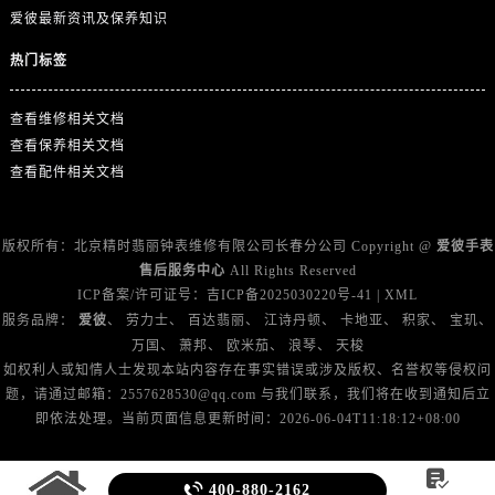
澳门特别行政区风顺堂区南湾大马路爱彼售后服务中心（需提前预约）
爱彼最新资讯及保养知识
澳门特别行政区花地玛堂区关闸广场爱彼售后服务中心（需提前预约）
热门标签
澳门特别行政区花王堂区大三巴商圈爱彼售后服务中心（需提前预约）
澳门特别行政区嘉模堂区官也街爱彼售后服务中心（需提前预约）
查看维修相关文档
澳门省路氹城市金光大道爱彼售后服务中心（需提前预约）
查看保养相关文档
澳门特别行政区望德堂区塔石广场爱彼售后服务中心（需提前预约）
查看配件相关文档
福建省福州市晋安区竹屿路6号东二环泰禾广场2号楼5层509室爱彼售后服务中心（需提前预约）
福建省厦门市思明区湖滨东路95号万象城华润大厦B座11层1104室爱彼售后服务中心（需提前预约）
版权所有：北京精时翡丽钟表维修有限公司长春分公司 Copyright @
爱彼手表
广东省潮州市潮安区新风路与潮汕路交汇处爱彼售后服务中心（需提前预约）
售后服务中心
All Rights Reserved
广东省广州市天河区天河路230号万菱汇国际中心A塔7层704室爱彼售后服务中心（需提前预约）
ICP备案/许可证号：
吉ICP备2025030220号-41
|
XML
广东省广州市越秀区环市东路371-375号世界贸易中心大厦南塔15层1507室爱彼售后服务中心（需提前预约）
服务品牌：
爱彼
、
劳力士
、
百达翡丽
、
江诗丹顿
、
卡地亚
、
积家
、
宝玑
、
万国
、
萧邦
、
欧米茄
、
浪琴
、
天梭
广东省河源市源城区越王大道爱彼售后服务中心（需提前预约）
如权利人或知情人士发现本站内容存在事实错误或涉及版权、名誉权等侵权问
广东省惠州市惠城区江北文昌一路7号华贸大厦1座30层3005室爱彼售后服务中心（需提前预约）
题，请通过邮箱：2557628530@qq.com 与我们联系，我们将在收到通知后立
广东省江门市蓬江区广场西路爱彼售后服务中心（需提前预约）
即依法处理。当前页面信息更新时间：2026-06-04T11:18:12+08:00
广东省揭阳市榕城进贤门步行街爱彼售后服务中心（需提前预约）
广东省茂名市电白区水东街道迎宾大道爱彼售后服务中心（需提前预约）


400-880-2162