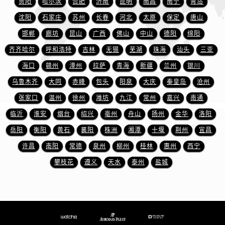
贵阳
哈尔滨
合肥
济南
昆明
南昌
南宁
青岛
江西省景德镇市珠山区珠山中路爱彼售后服务中心（需提前预约）
沈阳
石家庄
苏州
长春
河北
太原
保定
唐山
江西省九江市浔阳区浔阳路爱彼售后服务中心（需提前预约）
江西省南昌市红谷滩新区红谷中大道998号绿地双子塔（中央广场）A1座办公楼14层1407室爱彼售后服务中心（需提前预约）
邯郸
廊坊
昆山
广西
佛山
中山
德阳
绵阳
江西省萍乡市安源区萍安北大道与康庄路交叉口爱彼售后服务中心（需提前预约）
齐齐哈尔
呼和浩特
吉林
无锡
芜湖
珠海
汕头
三亚
江西省上饶市信州区滨江西路爱彼售后服务中心（需提前预约）
海口
赣州
漳州
拉萨
青海
新疆
兰州
银川
江西省新余市渝水区北湖西路爱彼售后服务中心（需提前预约）
乌鲁木齐
大同
赤峰
包头
阳泉
大庆
秦皇岛
沧州
江西省宜春市袁州区中山中路爱彼售后服务中心（需提前预约）
张家口
温州
徐州
潍坊
九江
常州
嘉兴
南通
江西省鹰潭市月湖区胜利东路爱彼售后服务中心（需提前预约）
临沂
淮安
烟台
绍兴
亳州
舟山
扬州
金华
洛阳
山东省德州市德城区东风中路爱彼售后服务中心（需提前预约）
岳阳
衡阳
黄石
襄阳
株洲
湘潭
十堰
荆州
宜昌
山东省东营市东营区济南路爱彼售后服务中心（需提前预约）
山东省济南市历下区经十路11111号华润中心写字楼（万象城）15层1508室爱彼售后服务中心（需提前预约）
许昌
南阳
常德
泉州
柳州
桂林
惠州
西宁
山东省济宁市任城区太白楼路爱彼售后服务中心（需提前预约）
攀枝花
遵义
天水
泰州
盐城
山东省莱芜市文化南路8号银座商城名表维修一楼名表维修爱彼售后服务中心（需提前预约）
山东省临沂市兰山区解放路爱彼售后服务中心（需提前预约）
山东省日照市东港区烟台路爱彼售后服务中心（需提前预约）
山东省泰安市泰山区财源街道泰山大街爱彼售后服务中心（需提前预约）