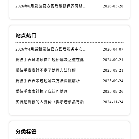
安徽省亳州市谯城区魏武大道爱彼售后服务中心（需提前预约）
2026年6月爱彼官方售后维修保养网络迁址及新设点速报
2026-05-28
安徽省池州市贵池区长江路爱彼售后服务中心（需提前预约）
安徽省滁州市琅琊区南谯北路爱彼售后服务中心（需提前预约）
安徽省阜阳市颍州区颍州北路爱彼售后服务中心（需提前预约）
站点热门
安徽省淮北市相山区淮海路爱彼售后服务中心（需提前预约）
安徽省淮南市田家庵区国庆中路爱彼售后服务中心（需提前预约）
2026年4月最新爱彼官方售后服务中心网点考察报告（新址）
2026-04-07
安徽省黄山市屯溪区黄山西路爱彼售后服务中心（需提前预约）
爱彼手表异响烦恼？轻松解决之道在此
2024-09-21
安徽省六安市金安区解放中路爱彼售后服务中心（需提前预约）
爱彼手表表针不走了处理方法详解
2025-09-21
安徽省马鞍山市雨山区湖南西路爱彼售后服务中心（需提前预约）
安徽省宿州市埇桥区人民中路爱彼售后服务中心（需提前预约）
爱彼手表表带过短解决方法深度解析
2025-09-24
安徽省铜陵市铜官区石城大道爱彼售后服务中心（需提前预约）
爱彼手表表针掉了应该咋处理
2025-09-26
安徽省芜湖市镜湖区中山路步行街爱彼售后服务中心（需提前预约）
买得起爱彼的人身价（揭示奢侈品背后的价值观与消费观）
2024-11-24
安徽省宣城市宣州区叠嶂西路爱彼售后服务中心（需提前预约）
福建省龙岩市新罗区九一南路爱彼售后服务中心（需提前预约）
福建省南平市建阳区人民西路爱彼售后服务中心（需提前预约）
分类标签
福建省宁德市蕉城区天湖东路爱彼售后服务中心（需提前预约）