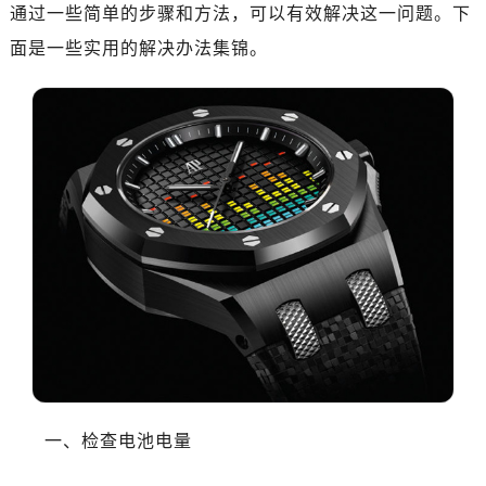
广州市天河区天河路230号万菱汇国际中心写字楼A塔7层704室（需提前预约）
通过一些简单的步骤和方法，可以有效解决这一问题。下
广州市越秀区环市东路371-375号世界贸易中心大厦南塔写字楼15层07室（需提前预约）
面是一些实用的解决办法集锦。
深圳市罗湖区深南东路5001号华润大厦写字楼17层1701室（需提前预约）
惠州市惠城区江北文昌一路7号华贸大厦写字楼1座30层05室（需提前预约）
厦门市思明区湖滨东路95号华润大厦写字楼B座11层1104室（需提前预约）
成都市锦江区人民东路6号SAC东原中心写字楼24层2406B室（需提前预约）
重庆市江北区观音桥步行街2号融恒时代广场写字楼9层902室（需提前预约）
长沙市芙蓉区定王台街道建湘路393号世茂环球金融中心写字楼（芙蓉广场）10层13室（需提前预约）
郑州市二七区铭功路10号华润大厦写字楼29层2905室（需提前预约）
太原市迎泽区解放路15号亨得利名表服务中心（品牌授权店）3层整层（需提前预约）
沈阳市沈河区中街路137号亨得利名表服务中心（品牌授权店）1层整层（需提前预约）
沈阳市沈河区中街路83号亨得利名表服务中心（品牌授权店）1层整层（需提前预约）
乌鲁木齐市天山区红山路26号时代广场（CCMALL）C座17层17-B（需提前预约）
温州市鹿城区锦绣路1067号置信广场10层1015室（需提前预约）
大连市中山区人民路15号国际金融大厦7层G室（需提前预约）
一、检查电池电量
佛山市禅城区季华五路57号万科金融中心C座12层1205室（需提前预约）