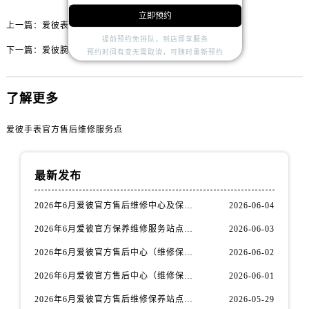
内蒙古自治区锡林郭勒盟市锡林浩特市光明街与额尔敦路交叉口爱彼售后服务中心（需提前预约）
立即预约
内蒙古自治区兴安盟市乌兰浩特市兴安大街爱彼售后服务中心（需提前预约）
上一篇：
爱彼表针脱落解决技巧大全
提前预约免排队，到店即享服务
山西省大同市平城区迎宾街爱彼售后服务中心（需提前预约）
下一篇：
爱彼腕表表蒙子坏了解决技巧详解
预约时间有变无需取消，可随时重新预约
山西省晋城市城区黄华街爱彼售后服务中心（需提前预约）
山西省晋中市榆次区顺城街爱彼售后服务中心（需提前预约）
了解更多
山西省临汾市尧都区解放路爱彼售后服务中心（需提前预约）
山西省吕梁市离石区永宁中路与建设街交叉口爱彼售后服务中心（需提前预约）
爱彼手表官方售后维修服务点
山西省朔州市朔城区怡西路与鄯阳西街交汇处爱彼售后服务中心（需提前预约）
山西省忻州市忻府区和平东街与七一南路交叉口爱彼售后服务中心（需提前预约）
最新发布
山西省阳泉市郊区平阳东街与新城大道交叉口爱彼售后服务中心（需提前预约）
山西省运城市盐湖区河东街爱彼售后服务中心（需提前预约）
2026年6月爱彼官方售后维修中心及保养中心迁址新增全记录文本内容
2026-06-04
山西省长治市潞州区英雄中路爱彼售后服务中心（需提前预约）
2026年6月爱彼官方保养维修服务站点迁移及新设总览文件详细说明公示
2026-06-03
山西省太原市迎泽区迎泽街道解放路15号亨得利名表维修授权店3楼爱彼售后服务中心（需提前预约）
2026年6月爱彼官方售后中心（维修保养）网点迁移及新设补充最终版发布完毕
2026-06-02
天津市和平区赤峰道136号天津国际金融中心26层2603室爱彼售后服务中心（需提前预约）
安徽省安庆市迎江区人民路爱彼售后服务中心（需提前预约）
2026年6月爱彼官方售后中心（维修保养）网点最终迁移及新设确认
2026-06-01
安徽省蚌埠市蚌山区淮河路爱彼售后服务中心（需提前预约）
2026年6月爱彼官方售后维修保养站点清单补充最终版（搬迁+新开）
2026-05-29