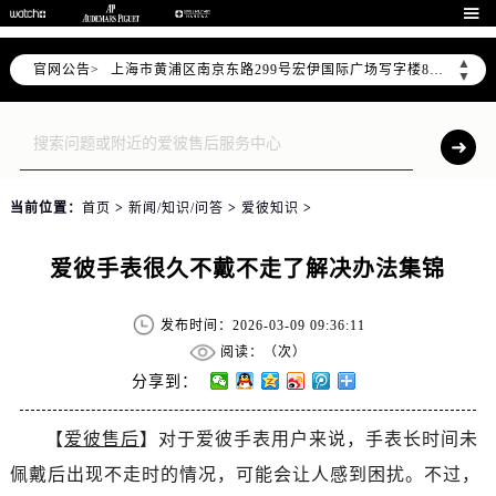
天津市和平区赤峰道136号天津国际金融中心写字楼26层2603室（需提前预约）

上海市徐汇区虹桥路3号港汇中心写字楼2座37层3705室（需提前预约）
▲
官网公告>
上海市黄浦区南京东路299号宏伊国际广场写字楼8层806室（需提前预约）
▼
南京市秦淮区中山南路1号（新街口）南京中心写字楼22层C1-1室（需提前预约）
常州市新北区龙锦路1590号现代传媒中心写字楼5号楼10层1008室（需提前预约）
徐州市鼓楼区淮海东路29号苏宁广场IFC国际金融中心写字楼35层3508室（需提前预约）
扬州市邗江区国展路29号星耀天地写字楼1号楼18层1803室（需提前预约）
当前位置：
首页
>
新闻/知识/问答
>
爱彼知识
>
盐城市盐都区世纪大道5号盐城金融城写字楼1号楼16层1604室（需提前预约）
泰州市海陵区永定东路399号置地商务中心东塔写字楼（华润万象城）17层1706室（需提前预约）
爱彼手表很久不戴不走了解决办法集锦
宁波市江北区大闸南路500号来福士广场办公楼20层2009室（需提前预约）
杭州市上城区钱江路1366号华润大厦写字楼A座5层503-5室（需提前预约）
发布时间：2026-03-09 09:36:11
金华市金东区东市南街777号金华万达广场写字楼4号楼22层2209室（需提前预约）
阅读：（
次）
绍兴市越城区胜利东路379号世茂天际中心写字楼8层805室（需提前预约）
分享到：
嘉兴市南湖区广益路705号嘉兴世界贸易中心写字楼A座13层1304室（需提前预约）
【
爱彼售后
】对于爱彼手表用户来说，手表长时间未
南昌市红谷滩新区红谷中大道998号绿地双子塔（中央广场）A1座办公楼14层07室（需提前预约）
佩戴后出现不走时的情况，可能会让人感到困扰。不过，
济南市历下区经十路11111号华润中心写字楼（万象城）15层1508室（需提前预约）