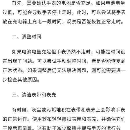
东莞市东城街道鸿福东路1号民盈国贸中心T1写字楼9层907室（需提前预约）
首先，需要确认手表的电池是否充足。如果电池电量
无锡市梁溪区人民中路139号恒隆广场写字楼1座11层1104室（需提前预约）
过低，可能会导致手表停止走时。此时，可以尝试将手表
南通市崇川区工农路57号圆融广场写字楼16层1603室（需提前预约）
放在充电器上充电一段时间，观察是否能恢复正常走时。
苏州市苏州工业园区星港街199号苏州中心办公楼C座22层08室（需提前预约）
武汉市江汉区解放大道686号世界贸易大厦38层09室（需提前预约）
二、调整时间
南宁市青秀区金湖路59号地王大厦12楼1224室（需提前预约）
合肥市蜀山区潜山路111号万象城华润大厦B座12楼03室（需提前预约）
如果电池电量充足但手表仍然不走时，可能是时间设
泉州市丰泽区宝洲路729号浦西万达中心写字楼A座7楼709室（需提前预约）
置出现了问题。可以尝试手动调整时间，看是否能恢复到
青岛市南区山东路6号华润大厦B座22层04室（需提前预约）
正常状态。如果调整后仍无法解决问题，则可能需要进一
烟台市芝罘区胜利路139号万达金融中心A座907室（需提前预约）
步检查其他原因。
长春市朝阳区西安大路727号中银大厦A座(旺进大厦)18层09室（需提前预约）
贵阳市南明区都司高架桥路33号亨特国际金融中心14楼14D（需提前预约）
三、清洁表带和表壳
昆明市盘龙区北京路928号同德昆明广场写字楼10层06室（需提前预约）
石家庄市长安区中山东路39号勒泰中心写字楼B座13层07室（需提前预约）
有时候，灰尘或污垢堆积在表带和表壳上会影响手表
西安市碑林区南关正街88号华侨城长安国际中心E座6楼10室（需提前预约）
的正常运作。使用软布轻轻擦拭表带和表壳，并确保它们
海口市龙华区金贸东路5号海口华润大厦B座17层1707室（需提前预约）
干燥后再佩戴。这有助于减少摩擦并提高手表的运行效