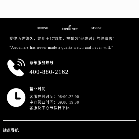
山东省莱芜市文化南路8号银座商城名表维修一楼名表维修爱彼售后服务中心（需提前预约）
山东省临沂市兰山区解放路爱彼售后服务中心（需提前预约）
山东省日照市东港区烟台路爱彼售后服务中心（需提前预约）
山东省泰安市泰山区财源街道泰山大街爱彼售后服务中心（需提前预约）
山东省威海市环翠区新威海路89号振华商厦一楼名表维修爱彼售后服务中心（需提前预约）
爱彼历史悠久，始创于1735年，被誉为“经典时计的缔造者”
山东省潍坊市奎文区东风东街爱彼售后服务中心（需提前预约）
"Audemars has never made a quartz watch and never will.”
山东省枣庄市滕州市北辛路与善国路交叉口爱彼售后服务中心（需提前预约）
山东省淄博市张店区金晶大道爱彼售后服务中心（需提前预约）
总部服务热线
400-880-2162
上海市黄浦区南京东路299号宏伊国际广场写字楼8层806室爱彼售后服务中心（需提前预约）
上海市徐汇区虹桥路3号港汇中心2座37层3705室爱彼售后服务中心（需提前预约）
浙江省杭州市上城区钱江路1366号华润大厦A座5层503-5室爱彼售后服务中心（需提前预约）
营业时间
客服在线时间：08:00-22:00
浙江省湖州市吴兴区劳动路爱彼售后服务中心（需提前预约）
中心营业时间：09:00-19:30
浙江省嘉兴市南湖区广益路705号嘉兴世界贸易中心A座13层1304室爱彼售后服务中心（需提前预约）
客服及中心节假日不休
浙江省金华市金东区东市南街777号金华万达广场4号楼22楼2209室爱彼售后服务中心（需提前预约）
浙江省丽水市莲都区解放街爱彼售后服务中心（需提前预约）
站点导航
浙江省宁波市江北区大闸南路500号来福士广场办公楼20层2009室爱彼售后服务中心（需提前预约）