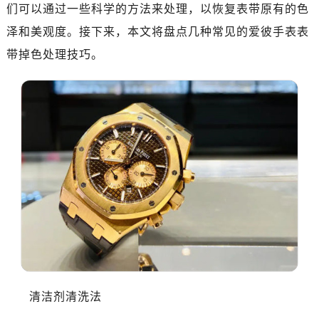
绍兴市越城区胜利东路379号世茂天际中心写字楼8层805室（需提前预约）
们可以通过一些科学的方法来处理，以恢复表带原有的色
嘉兴市南湖区广益路705号嘉兴世界贸易中心写字楼A座13层1304室（需提前预约）
泽和美观度。接下来，本文将盘点几种常见的爱彼手表表
南昌市红谷滩新区红谷中大道998号绿地双子塔（中央广场）A1座办公楼14层07室（需提前预约）
带掉色处理技巧。
济南市历下区经十路11111号华润中心写字楼（万象城）15层1508室（需提前预约）
广州市天河区天河路230号万菱汇国际中心写字楼A塔7层704室（需提前预约）
广州市越秀区环市东路371-375号世界贸易中心大厦南塔写字楼15层07室（需提前预约）
深圳市罗湖区深南东路5001号华润大厦写字楼17层1701室（需提前预约）
惠州市惠城区江北文昌一路7号华贸大厦写字楼1座30层05室（需提前预约）
厦门市思明区湖滨东路95号华润大厦写字楼B座11层1104室（需提前预约）
成都市锦江区人民东路6号SAC东原中心写字楼24层2406B室（需提前预约）
重庆市江北区观音桥步行街2号融恒时代广场写字楼9层902室（需提前预约）
长沙市芙蓉区定王台街道建湘路393号世茂环球金融中心写字楼（芙蓉广场）10层13室（需提前预约）
郑州市二七区铭功路10号华润大厦写字楼29层2905室（需提前预约）
太原市迎泽区解放路15号亨得利名表服务中心（品牌授权店）3层整层（需提前预约）
沈阳市沈河区中街路137号亨得利名表服务中心（品牌授权店）1层整层（需提前预约）
清洁剂清洗法
沈阳市沈河区中街路83号亨得利名表服务中心（品牌授权店）1层整层（需提前预约）