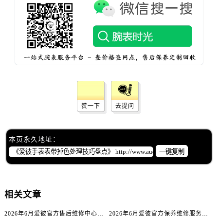
辽宁省葫芦岛市连山区中央路爱彼售后服务中心（需提前预约）
辽宁省锦州市古塔区中央大街爱彼售后服务中心（需提前预约）
辽宁省辽阳市白塔区新运大街爱彼售后服务中心（需提前预约）
辽宁省盘锦市兴隆台区石油大街爱彼售后服务中心（需提前预约）
辽宁省铁岭市银州区南马路爱彼售后服务中心（需提前预约）
辽宁省营口市站前区市府路与渤海大街交叉口爱彼售后服务中心（需提前预约）
辽宁省沈阳市沈河区中街路137号亨得利名表维修授权店1楼爱彼售后服务中心（需提前预约）
辽宁省沈阳市沈河区中街路83号亨得利名表维修授权店1楼爱彼售后服务中心（需提前预约）
赞一下
去提问
北京市朝阳区建国门外大街甲6号华熙国际中心D座11层1102室爱彼售后服务中心（需提前预约）
北京市东城区东长安街1号王府井东方广场W3座6层602室爱彼售后服务中心（需提前预约）
本页永久地址：
河北省保定市竞秀区朝阳北大街北国先天下爱彼售后服务中心（需提前预约）
一键复制
内蒙古自治区阿拉善盟市左旗土尔扈特大街爱彼售后服务中心（需提前预约）
内蒙古自治区巴彦淖尔市临河区新华街爱彼售后服务中心（需提前预约）
内蒙古自治区包头市青山区幸福路甲3号王府井百货名表维修爱彼售后服务中心（需提前预约）
相关文章
内蒙古自治区赤峰市红山区哈达街爱彼售后服务中心（需提前预约）
内蒙古自治区鄂尔多斯市东胜区伊金霍洛街爱彼售后服务中心（需提前预约）
2026年6月爱彼官方售后维修中心及保养中心迁址新增全记录文本内容
2026年6月爱彼官方保养维修服务站点迁移及新设总览文件详细说明公示