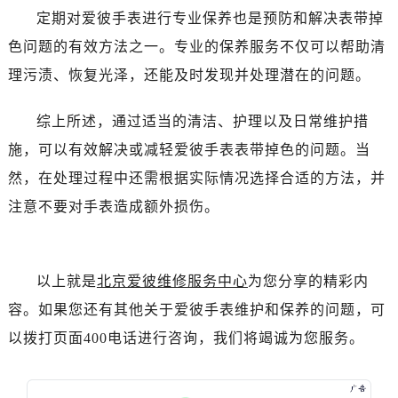
黑龙江省伊春市伊美区通河路爱彼售后服务中心（需提前预约）
定期对爱彼手表进行专业保养也是预防和解决表带掉
吉林省白城市洮北区明仁南街爱彼售后服务中心（需提前预约）
色问题的有效方法之一。专业的保养服务不仅可以帮助清
吉林省白山市浑江区浑江大街爱彼售后服务中心（需提前预约）
理污渍、恢复光泽，还能及时发现并处理潜在的问题。
吉林省吉林市船营区河南街爱彼售后服务中心（需提前预约）
吉林省辽源市龙山区人民大街爱彼售后服务中心（需提前预约）
综上所述，通过适当的清洁、护理以及日常维护措
吉林省梅河口市新华街道梅河大街爱彼售后服务中心（需提前预约）
施，可以有效解决或减轻爱彼手表表带掉色的问题。当
吉林省四平市铁东区紫气大路与南九经街交汇处爱彼售后服务中心（需提前预约）
然，在处理过程中还需根据实际情况选择合适的方法，并
吉林省松原市宁江区五环大街爱彼售后服务中心（需提前预约）
注意不要对手表造成额外损伤。
吉林省通化市东昌区环通乡江南大街爱彼售后服务中心（需提前预约）
吉林省延边市延吉市解放路爱彼售后服务中心（需提前预约）
辽宁省鞍山市铁东区站前街爱彼售后服务中心（需提前预约）
以上就是
北京爱彼维修服务中心
为您分享的精彩内
辽宁省本溪市平山区胜利路爱彼售后服务中心（需提前预约）
辽宁省朝阳市双塔区新华路爱彼售后服务中心（需提前预约）
容。如果您还有其他关于爱彼手表维护和保养的问题，可
辽宁省丹东市振兴区七经街爱彼售后服务中心（需提前预约）
以拨打页面400电话进行咨询，我们将竭诚为您服务。
辽宁省抚顺市新抚区东一路爱彼售后服务中心（需提前预约）
辽宁省阜新市海州区解放大街爱彼售后服务中心（需提前预约）