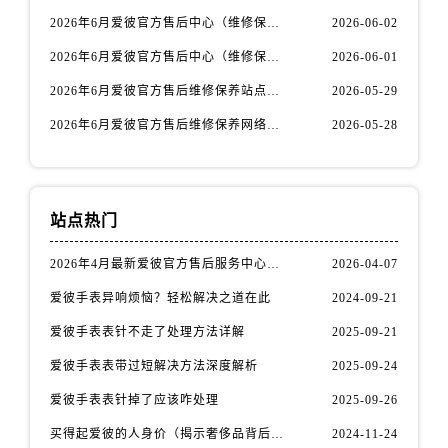
山西省太原市迎泽区迎泽街道解放路15号亨得利名表维修授权店3楼爱彼售后服务中心（需提前预约）
2026年6月爱彼官方售后中心（维修保养）网点迁移及新设补充最终版发布完毕
2026-06-02
天津市和平区赤峰道136号天津国际金融中心26层2603室爱彼售后服务中心（需提前预约）
2026年6月爱彼官方售后中心（维修保养）网点最终迁移及新设确认
2026-06-01
安徽省安庆市迎江区人民路爱彼售后服务中心（需提前预约）
安徽省蚌埠市蚌山区淮河路爱彼售后服务中心（需提前预约）
2026年6月爱彼官方售后维修保养站点清单补充最终版（搬迁+新开）
2026-05-29
安徽省亳州市谯城区魏武大道爱彼售后服务中心（需提前预约）
2026年6月爱彼官方售后维修保养网络迁址及新设点速报
2026-05-28
安徽省池州市贵池区长江路爱彼售后服务中心（需提前预约）
安徽省滁州市琅琊区南谯北路爱彼售后服务中心（需提前预约）
安徽省阜阳市颍州区颍州北路爱彼售后服务中心（需提前预约）
站点热门
安徽省淮北市相山区淮海路爱彼售后服务中心（需提前预约）
安徽省淮南市田家庵区国庆中路爱彼售后服务中心（需提前预约）
2026年4月最新爱彼官方售后服务中心网点考察报告（新址）
2026-04-07
安徽省黄山市屯溪区黄山西路爱彼售后服务中心（需提前预约）
爱彼手表异响烦恼？轻松解决之道在此
2024-09-21
安徽省六安市金安区解放中路爱彼售后服务中心（需提前预约）
爱彼手表表针不走了处理方法详解
2025-09-21
安徽省马鞍山市雨山区湖南西路爱彼售后服务中心（需提前预约）
爱彼手表表带过短解决方法深度解析
2025-09-24
安徽省宿州市埇桥区人民中路爱彼售后服务中心（需提前预约）
安徽省铜陵市铜官区石城大道爱彼售后服务中心（需提前预约）
爱彼手表表针掉了应该咋处理
2025-09-26
安徽省芜湖市镜湖区中山路步行街爱彼售后服务中心（需提前预约）
买得起爱彼的人身价（揭示奢侈品背后的价值观与消费观）
2024-11-24