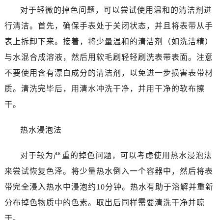
乌鲁木齐市天山区红山路26号时代广场（CCMALL）C座17层17-B（需提前预约）
对于轻微的掉色问题，可以尝试使用温和的清洁剂进
温州市鹿城区锦绣路1067号置信广场10层1015室（需提前预约）
行清洁。首先，确保手表处于关闭状态，并且将表带从手
大连市中山区人民路15号国际金融大厦7层G室（需提前预约）
表上拆卸下来。接着，将少量温和的清洁剂（如洗洁精）
佛山市禅城区季华五路57号万科金融中心C座12层1205室（需提前预约）
与水混合成溶液，然后用软毛刷轻轻刷洗表带表面。注意
东莞市东城街道鸿福东路1号民盈国贸中心T1写字楼9层907室（需提前预约）
不要使用含有漂白成分的清洁剂，以免进一步损害表带材
无锡市梁溪区人民中路139号恒隆广场写字楼1座11层1104室（需提前预约）
南通市崇川区工农路57号圆融广场写字楼16层1603室（需提前预约）
质。清洗完毕后，用清水冲洗干净，并用干净的软布擦
苏州市苏州工业园区星港街199号苏州中心办公楼C座22层08室（需提前预约）
干。
武汉市江汉区解放大道686号世界贸易大厦38层09室（需提前预约）
南宁市青秀区金湖路59号地王大厦12楼1224室（需提前预约）
热水浸泡法
合肥市蜀山区潜山路111号万象城华润大厦B座12楼03室（需提前预约）
对于较为严重的掉色问题，可以考虑使用热水浸泡法
泉州市丰泽区宝洲路729号浦西万达中心写字楼A座7楼709室（需提前预约）
青岛市南区山东路6号华润大厦B座22层04室（需提前预约）
来尝试恢复色泽。将少量热水倒入一个容器中，然后将表
烟台市芝罘区胜利路139号万达金融中心A座907室（需提前预约）
带完全浸入热水中浸泡约10分钟。热水有助于溶解并重新
长春市朝阳区西安大路727号中银大厦A座(旺进大厦)18层09室（需提前预约）
分布掉色物质中的色素。取出后同样需要清洗干净并晾
贵阳市南明区都司高架桥路33号亨特国际金融中心14楼14D（需提前预约）
干。