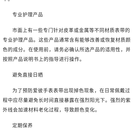
昆明市盘龙区北京路928号同德昆明广场写字楼10层06室（需提前预约）
石家庄市长安区中山东路39号勒泰中心写字楼B座13层07室（需提前预约）
专业护理产品
西安市碑林区南关正街88号华侨城长安国际中心E座6楼10室（需提前预约）
海口市龙华区金贸东路5号海口华润大厦B座17层1707室（需提前预约）
市面上有一些专门针对皮革或金属等不同材质表带的
唐山市路南区新华东道100号万达广场写字楼A座10层1002室（需提前预约）
专业护理产品。这些产品通常含有能够改善或恢复材质颜
台州市椒江区东海大道1800号腾达中心东1幢20楼2002室（需提前预约）
色的成分。在使用前，请务必确认所选产品的适用性，并
黑龙江省大庆市萨尔图区会战大街爱彼售后服务中心（需提前预约）
按照产品说明书上的指导进行操作。
黑龙江省鹤岗市向阳区红军路爱彼售后服务中心（需提前预约）
黑龙江省黑河市爱辉区中央街爱彼售后服务中心（需提前预约）
避免直接日晒
黑龙江省鸡西市鸡冠区红军路爱彼售后服务中心（需提前预约）
黑龙江省佳木斯市向阳区长安路爱彼售后服务中心（需提前预约）
为了预防爱彼手表表带出现掉色现象，在日常佩戴过
黑龙江省牡丹江市东安区太平路爱彼售后服务中心（需提前预约）
程中应尽量避免长时间直接暴露在强烈阳光下。强烈的紫
黑龙江省七台河市桃山区大同街爱彼售后服务中心（需提前预约）
外线会加速材料老化过程，导致颜色变化。
黑龙江省齐齐哈尔市龙沙区龙华路爱彼售后服务中心（需提前预约）
黑龙江省双鸭山市尖山区新兴大街爱彼售后服务中心（需提前预约）
定期保养
黑龙江省绥化市北林区新华街与康庄路交叉口爱彼售后服务中心（需提前预约）