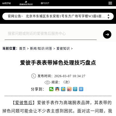
2026年6月爱彼全国官方售后客户服务热线：400-880-2162

2026年6月爱彼售后服务中心最新网点地址：
▲
官网公告>
北京市东城区东长安街1号东方广场写字楼W3座6层602室（需提前预约）
▼
北京市朝阳区建国门外大街甲6号华熙国际中心写字楼D座11层1102室（需提前预约）
天津市和平区赤峰道136号天津国际金融中心写字楼26层2603室（需提前预约）
上海市徐汇区虹桥路3号港汇中心写字楼2座37层3705室（需提前预约）
上海市黄浦区南京东路299号宏伊国际广场写字楼8层806室（需提前预约）
当前位置：
首页
>
新闻/知识/问答
>
爱彼知识
>
南京市秦淮区中山南路1号（新街口）南京中心写字楼22层C1-1室（需提前预约）
常州市新北区龙锦路1590号现代传媒中心写字楼5号楼10层1008室（需提前预约）
爱彼手表表带掉色处理技巧盘点
徐州市鼓楼区淮海东路29号苏宁广场IFC国际金融中心写字楼35层3508室（需提前预约）
扬州市邗江区国展路29号星耀天地写字楼1号楼18层1803室（需提前预约）
发布时间：2026-03-07 10:34:27
盐城市盐都区世纪大道5号盐城金融城写字楼1号楼16层1604室（需提前预约）
阅读：（
次）
泰州市海陵区永定东路399号置地商务中心东塔写字楼（华润万象城）17层1706室（需提前预约）
分享到：
宁波市江北区大闸南路500号来福士广场办公楼20层2009室（需提前预约）
【
爱彼售后
】爱彼手表作为高端腕表品牌，其表带的
杭州市上城区钱江路1366号华润大厦写字楼A座5层503-5室（需提前预约）
掉色问题可能会让不少表主感到困扰。面对这一问题，我
金华市金东区东市南街777号金华万达广场写字楼4号楼22层2209室（需提前预约）