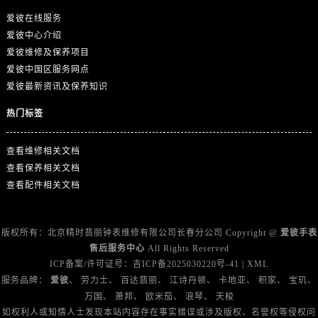
浙江省衢州市柯城区上街爱彼售后服务中心（需提前预约）
爱彼在线服务
浙江省绍兴市越城区胜利东路379号世茂天际中心写字楼8层805室爱彼售后服务中心（需提前预约）
爱彼中心介绍
浙江省舟山市定海区解放东路爱彼售后服务中心（需提前预约）
爱彼维修及保养项目
澳门特别行政区大堂区议事亭前地（新马路）爱彼售后服务中心（需提前预约）
爱彼中国区服务网点
澳门特别行政区风顺堂区南湾大马路爱彼售后服务中心（需提前预约）
爱彼最新资讯及保养知识
澳门特别行政区花地玛堂区关闸广场爱彼售后服务中心（需提前预约）
热门标签
澳门特别行政区花王堂区大三巴商圈爱彼售后服务中心（需提前预约）
澳门特别行政区嘉模堂区官也街爱彼售后服务中心（需提前预约）
查看维修相关文档
澳门省路氹城市金光大道爱彼售后服务中心（需提前预约）
查看保养相关文档
澳门特别行政区望德堂区塔石广场爱彼售后服务中心（需提前预约）
查看配件相关文档
福建省福州市晋安区竹屿路6号东二环泰禾广场2号楼5层509室爱彼售后服务中心（需提前预约）
福建省厦门市思明区湖滨东路95号万象城华润大厦B座11层1104室爱彼售后服务中心（需提前预约）
版权所有：北京精时翡丽钟表维修有限公司长春分公司 Copyright @
爱彼手表
广东省潮州市潮安区新风路与潮汕路交汇处爱彼售后服务中心（需提前预约）
售后服务中心
All Rights Reserved
广东省广州市天河区天河路230号万菱汇国际中心A塔7层704室爱彼售后服务中心（需提前预约）
ICP备案/许可证号：
吉ICP备2025030220号-41
|
XML
服务品牌：
爱彼
、
劳力士
、
百达翡丽
、
江诗丹顿
、
卡地亚
、
积家
、
宝玑
、
广东省广州市越秀区环市东路371-375号世界贸易中心大厦南塔15层1507室爱彼售后服务中心（需提前预约）
万国
、
萧邦
、
欧米茄
、
浪琴
、
天梭
广东省河源市源城区越王大道爱彼售后服务中心（需提前预约）
如权利人或知情人士发现本站内容存在事实错误或涉及版权、名誉权等侵权问