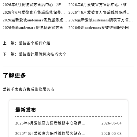
内蒙古自治区呼伦贝尔市海拉尔区中央街爱彼售后服务中心（需提前预约）
2026年6月爱彼官方售后中心（维修保养）网点迁移及新设补充最终版发布完毕
2026年6月爱彼官方售后中心（维修保养）网点最终迁移及新设确认
内蒙古自治区通辽市科尔沁区明仁大街爱彼售后服务中心（需提前预约）
2026年6月爱彼官方售后维修保养站点清单补充最终版（搬迁+新开）
2026年6月爱彼官方售后维修保养网络迁址及新设点速报
内蒙古自治区乌海市海勃湾区人民南路爱彼售后服务中心（需提前预约）
2026最新爱彼audemars售后服务点地址调研报告
2026最新爱彼audemars腕表官方售后维修点地址考察报告
内蒙古自治区乌兰察布市集宁区恩和大街爱彼售后服务中心（需提前预约）
2026最新audemars爱彼腕表官方售后服务网点地址考察报告
2026最新audemars爱彼维修服务网点地址考察报告
内蒙古自治区锡林郭勒盟市锡林浩特市光明街与额尔敦路交叉口爱彼售后服务中心（需提前预约）
上一篇：
爱彼各个系列介绍
内蒙古自治区兴安盟市乌兰浩特市兴安大街爱彼售后服务中心（需提前预约）
山西省大同市平城区迎宾街爱彼售后服务中心（需提前预约）
下一篇：
爱彼表针脱落解决技巧大全
山西省晋城市城区黄华街爱彼售后服务中心（需提前预约）
山西省晋中市榆次区顺城街爱彼售后服务中心（需提前预约）
了解更多
山西省临汾市尧都区解放路爱彼售后服务中心（需提前预约）
山西省吕梁市离石区永宁中路与建设街交叉口爱彼售后服务中心（需提前预约）
爱彼手表官方售后维修服务点
山西省朔州市朔城区怡西路与鄯阳西街交汇处爱彼售后服务中心（需提前预约）
山西省忻州市忻府区和平东街与七一南路交叉口爱彼售后服务中心（需提前预约）
最新发布
山西省阳泉市郊区平阳东街与新城大道交叉口爱彼售后服务中心（需提前预约）
山西省运城市盐湖区河东街爱彼售后服务中心（需提前预约）
2026年6月爱彼官方售后维修中心及保养中心迁址新增全记录文本内容
2026-06-04
山西省长治市潞州区英雄中路爱彼售后服务中心（需提前预约）
2026年6月爱彼官方保养维修服务站点迁移及新设总览文件详细说明公示
2026-06-03