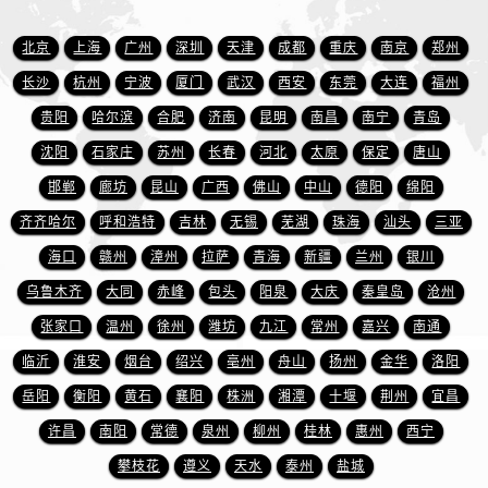
江苏省镇江市京口区中山东路爱彼售后服务中心（需提前预约）
江西省抚州市临川区赣东大道爱彼售后服务中心（需提前预约）
北京
上海
广州
深圳
天津
成都
重庆
南京
郑州
江西省赣州市章贡区文清路爱彼售后服务中心（需提前预约）
长沙
杭州
宁波
厦门
武汉
西安
东莞
大连
福州
江西省吉安市吉州区井冈山大道爱彼售后服务中心（需提前预约）
贵阳
哈尔滨
合肥
济南
昆明
南昌
南宁
青岛
江西省景德镇市珠山区珠山中路爱彼售后服务中心（需提前预约）
沈阳
石家庄
苏州
长春
河北
太原
保定
唐山
江西省九江市浔阳区浔阳路爱彼售后服务中心（需提前预约）
邯郸
廊坊
昆山
广西
佛山
中山
德阳
绵阳
江西省南昌市红谷滩新区红谷中大道998号绿地双子塔（中央广场）A1座办公楼14层1407室爱彼售后服务中心（需提前预约）
江西省萍乡市安源区萍安北大道与康庄路交叉口爱彼售后服务中心（需提前预约）
齐齐哈尔
呼和浩特
吉林
无锡
芜湖
珠海
汕头
三亚
江西省上饶市信州区滨江西路爱彼售后服务中心（需提前预约）
海口
赣州
漳州
拉萨
青海
新疆
兰州
银川
江西省新余市渝水区北湖西路爱彼售后服务中心（需提前预约）
乌鲁木齐
大同
赤峰
包头
阳泉
大庆
秦皇岛
沧州
江西省宜春市袁州区中山中路爱彼售后服务中心（需提前预约）
张家口
温州
徐州
潍坊
九江
常州
嘉兴
南通
江西省鹰潭市月湖区胜利东路爱彼售后服务中心（需提前预约）
临沂
淮安
烟台
绍兴
亳州
舟山
扬州
金华
洛阳
山东省德州市德城区东风中路爱彼售后服务中心（需提前预约）
岳阳
衡阳
黄石
襄阳
株洲
湘潭
十堰
荆州
宜昌
山东省东营市东营区济南路爱彼售后服务中心（需提前预约）
许昌
南阳
常德
泉州
柳州
桂林
惠州
西宁
山东省济南市历下区经十路11111号华润中心写字楼（万象城）15层1508室爱彼售后服务中心（需提前预约）
山东省济宁市任城区太白楼路爱彼售后服务中心（需提前预约）
攀枝花
遵义
天水
泰州
盐城