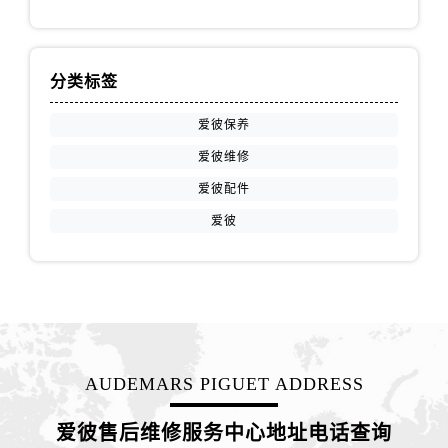
安徽省宣城市宣州区叠嶂西路爱彼售后服务中心（需提前预约）
福建省龙岩市新罗区九一南路爱彼售后服务中心（需提前预约）
福建省南平市建阳区人民西路爱彼售后服务中心（需提前预约）
分类标签
福建省宁德市蕉城区天湖东路爱彼售后服务中心（需提前预约）
福建省莆田市城厢区霞林街道荔华东大道爱彼售后服务中心（需提前预约）
爱彼保养
福建省三明市三元区东乾二路爱彼售后服务中心（需提前预约）
爱彼维修
福建省漳州市龙文区步港路爱彼售后服务中心（需提前预约）
爱彼配件
江苏省常州市新北区龙锦路1590号现代传媒中心5号楼10层1008室爱彼售后服务中心（需提前预约）
爱彼
江苏省淮安市清江浦区淮海北路爱彼售后服务中心（需提前预约）
江苏省连云港市海州区通灌北路爱彼售后服务中心（需提前预约）
江苏省南京市秦淮区中山南路1号南京中心22层22-C1-C3室爱彼售后服务中心（需提前预约）
江苏省宿迁市宿城区西湖路爱彼售后服务中心（需提前预约）
江苏省泰州市海陵区永定东路399号置地商务中心东塔（华润万象城）17层1706室爱彼售后服务中心（需提前预约）
江苏省徐州市鼓楼区淮海东路29号苏宁广场IFC国际金融中心35层3508室爱彼售后服务中心（需提前预约）
AUDEMARS PIGUET ADDRESS
江苏省盐城市盐都区世纪大道5号盐城金融城写字楼1号楼16层1604室爱彼售后服务中心（需提前预约）
江苏省扬州市邗江区国展路29号星耀天地写字楼1号楼18层1803室爱彼售后服务中心（需提前预约）
爱彼售后维修服务中心地址电话查询