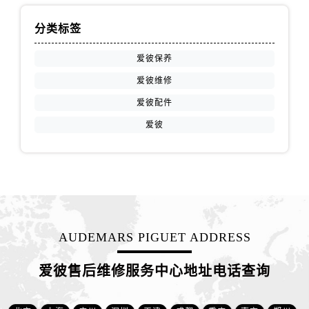
福建省莆田市城厢区霞林街道荔华东大道爱彼售后服务中心（需提前预约）
福建省三明市三元区东乾二路爱彼售后服务中心（需提前预约）
分类标签
福建省漳州市龙文区步港路爱彼售后服务中心（需提前预约）
爱彼保养
江苏省常州市新北区龙锦路1590号现代传媒中心5号楼10层1008室爱彼售后服务中心（需提前预约）
爱彼维修
江苏省淮安市清江浦区淮海北路爱彼售后服务中心（需提前预约）
江苏省连云港市海州区通灌北路爱彼售后服务中心（需提前预约）
爱彼配件
江苏省南京市秦淮区中山南路1号南京中心22层22-C1-C3室爱彼售后服务中心（需提前预约）
爱彼
江苏省宿迁市宿城区西湖路爱彼售后服务中心（需提前预约）
江苏省泰州市海陵区永定东路399号置地商务中心东塔（华润万象城）17层1706室爱彼售后服务中心（需提前预约）
江苏省徐州市鼓楼区淮海东路29号苏宁广场IFC国际金融中心35层3508室爱彼售后服务中心（需提前预约）
江苏省盐城市盐都区世纪大道5号盐城金融城写字楼1号楼16层1604室爱彼售后服务中心（需提前预约）
江苏省扬州市邗江区国展路29号星耀天地写字楼1号楼18层1803室爱彼售后服务中心（需提前预约）
AUDEMARS PIGUET ADDRESS
江苏省镇江市京口区中山东路爱彼售后服务中心（需提前预约）
江西省抚州市临川区赣东大道爱彼售后服务中心（需提前预约）
爱彼售后维修服务中心地址电话查询
江西省赣州市章贡区文清路爱彼售后服务中心（需提前预约）
江西省吉安市吉州区井冈山大道爱彼售后服务中心（需提前预约）