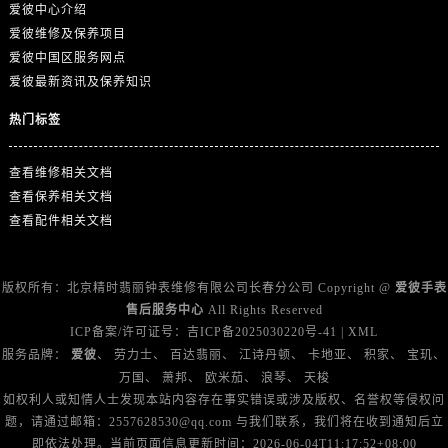
澳门特别行政区风顺堂区南湾大马路爱彼售后服务中心（需提前预约）
爱彼中心介绍
爱彼维修及保养项目
澳门特别行政区花地玛堂区关闸广场爱彼售后服务中心（需提前预约）
爱彼中国区服务网点
澳门特别行政区花王堂区大三巴商圈爱彼售后服务中心（需提前预约）
爱彼最新资讯及保养知识
澳门特别行政区嘉模堂区官也街爱彼售后服务中心（需提前预约）
澳门省路氹城市金光大道爱彼售后服务中心（需提前预约）
热门标签
澳门特别行政区望德堂区塔石广场爱彼售后服务中心（需提前预约）
查看维修相关文档
福建省福州市晋安区竹屿路6号东二环泰禾广场2号楼5层509室爱彼售后服务中心（需提前预约）
查看保养相关文档
福建省厦门市思明区湖滨东路95号万象城华润大厦B座11层1104室爱彼售后服务中心（需提前预约）
查看配件相关文档
广东省潮州市潮安区新风路与潮汕路交汇处爱彼售后服务中心（需提前预约）
广东省广州市天河区天河路230号万菱汇国际中心A塔7层704室爱彼售后服务中心（需提前预约）
广东省广州市越秀区环市东路371-375号世界贸易中心大厦南塔15层1507室爱彼售后服务中心（需提前预约）
版权所有：北京精时翡丽钟表维修有限公司长春分公司 Copyright @
爱彼手表
售后服务中心
All Rights Reserved
广东省河源市源城区越王大道爱彼售后服务中心（需提前预约）
ICP备案/许可证号：
吉ICP备2025030220号-41
|
XML
广东省惠州市惠城区江北文昌一路7号华贸大厦1座30层3005室爱彼售后服务中心（需提前预约）
服务品牌：
爱彼
、
劳力士
、
百达翡丽
、
江诗丹顿
、
卡地亚
、
积家
、
宝玑
、
广东省江门市蓬江区广场西路爱彼售后服务中心（需提前预约）
万国
、
萧邦
、
欧米茄
、
浪琴
、
天梭
广东省揭阳市榕城进贤门步行街爱彼售后服务中心（需提前预约）
如权利人或知情人士发现本站内容存在事实错误或涉及版权、名誉权等侵权问
题，请通过邮箱：2557628530@qq.com 与我们联系，我们将在收到通知后立
广东省茂名市电白区水东街道迎宾大道爱彼售后服务中心（需提前预约）
即依法处理。当前页面信息更新时间：2026-06-04T11:17:52+08:00