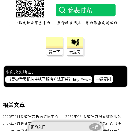
辽宁省铁岭市银州区南马路爱彼售后服务中心（需提前预约）
辽宁省营口市站前区市府路与渤海大街交叉口爱彼售后服务中心（需提前预约）
辽宁省沈阳市沈河区中街路137号亨得利名表维修授权店1楼爱彼售后服务中心（需提前预约）
辽宁省沈阳市沈河区中街路83号亨得利名表维修授权店1楼爱彼售后服务中心（需提前预约）
北京市朝阳区建国门外大街甲6号华熙国际中心D座11层1102室爱彼售后服务中心（需提前预约）
北京市东城区东长安街1号王府井东方广场W3座6层602室爱彼售后服务中心（需提前预约）
河北省保定市竞秀区朝阳北大街北国先天下爱彼售后服务中心（需提前预约）
赞一下
去提问
内蒙古自治区阿拉善盟市左旗土尔扈特大街爱彼售后服务中心（需提前预约）
内蒙古自治区巴彦淖尔市临河区新华街爱彼售后服务中心（需提前预约）
本页永久地址：
内蒙古自治区包头市青山区幸福路甲3号王府井百货名表维修爱彼售后服务中心（需提前预约）
一键复制
内蒙古自治区赤峰市红山区哈达街爱彼售后服务中心（需提前预约）
内蒙古自治区鄂尔多斯市东胜区伊金霍洛街爱彼售后服务中心（需提前预约）
内蒙古自治区呼伦贝尔市海拉尔区中央街爱彼售后服务中心（需提前预约）
相关文章
内蒙古自治区通辽市科尔沁区明仁大街爱彼售后服务中心（需提前预约）
内蒙古自治区乌海市海勃湾区人民南路爱彼售后服务中心（需提前预约）
2026年6月爱彼官方售后维修中心及保养中心迁址新增全记录文本内容
2026年6月爱彼官方保养维修服务站点迁移及新设总览文件详细说明公示
2026年6月爱彼官方售后中心（维修保养）网点迁移及新设补充最终版发布完毕
2026年6月爱彼官方售后中心（维修保养）网点最终迁移及新设确认
内蒙古自治区乌兰察布市集宁区恩和大街爱彼售后服务中心（需提前预约）
预约入口
关闭