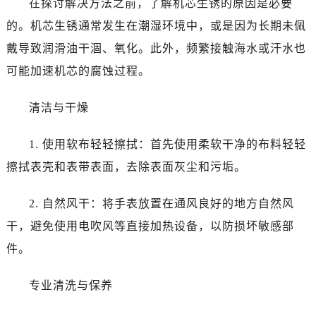
在探讨解决方法之前，了解机芯生锈的原因是必要
东莞市东城街道鸿福东路1号民盈国贸中心T1写字楼9层907室（需提前预约）
的。机芯生锈通常发生在潮湿环境中，或是因为长期未佩
无锡市梁溪区人民中路139号恒隆广场写字楼1座11层1104室（需提前预约）
南通市崇川区工农路57号圆融广场写字楼16层1603室（需提前预约）
戴导致润滑油干涸、氧化。此外，频繁接触海水或汗水也
苏州市苏州工业园区星港街199号苏州中心办公楼C座22层08室（需提前预约）
可能加速机芯的腐蚀过程。
武汉市江汉区解放大道686号世界贸易大厦38层09室（需提前预约）
南宁市青秀区金湖路59号地王大厦12楼1224室（需提前预约）
清洁与干燥
合肥市蜀山区潜山路111号万象城华润大厦B座12楼03室（需提前预约）
1. 使用软布轻轻擦拭：首先使用柔软干净的布料轻轻
泉州市丰泽区宝洲路729号浦西万达中心写字楼A座7楼709室（需提前预约）
青岛市南区山东路6号华润大厦B座22层04室（需提前预约）
擦拭表壳和表带表面，去除表面灰尘和污垢。
烟台市芝罘区胜利路139号万达金融中心A座907室（需提前预约）
2. 自然风干：将手表放置在通风良好的地方自然风
长春市朝阳区西安大路727号中银大厦A座(旺进大厦)18层09室（需提前预约）
贵阳市南明区都司高架桥路33号亨特国际金融中心14楼14D（需提前预约）
干，避免使用电吹风等直接加热设备，以防损坏敏感部
昆明市盘龙区北京路928号同德昆明广场写字楼10层06室（需提前预约）
件。
石家庄市长安区中山东路39号勒泰中心写字楼B座13层07室（需提前预约）
西安市碑林区南关正街88号华侨城长安国际中心E座6楼10室（需提前预约）
专业清洗与保养
海口市龙华区金贸东路5号海口华润大厦B座17层1707室（需提前预约）