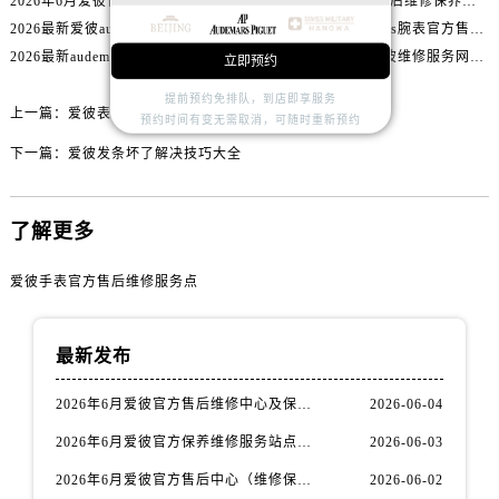
2026年6月爱彼官方售后维修保养站点清单补充最终版（搬迁+新开）
2026年6月爱彼官方售后维修保养网络迁址及新设点速报
内蒙古自治区锡林郭勒盟市锡林浩特市光明街与额尔敦路交叉口爱彼售后服务中心（需提前预约）
2026最新爱彼audemars售后服务点地址调研报告
2026最新爱彼audemars腕表官方售后维修点地址考察报告
内蒙古自治区兴安盟市乌兰浩特市兴安大街爱彼售后服务中心（需提前预约）
2026最新audemars爱彼腕表官方售后服务网点地址考察报告
2026最新audemars爱彼维修服务网点地址考察报告
立即预约
山西省大同市平城区迎宾街爱彼售后服务中心（需提前预约）
提前预约免排队，到店即享服务
山西省晋城市城区黄华街爱彼售后服务中心（需提前预约）
上一篇：
爱彼表扣怎么解开
预约时间有变无需取消，可随时重新预约
山西省晋中市榆次区顺城街爱彼售后服务中心（需提前预约）
下一篇：
爱彼发条坏了解决技巧大全
山西省临汾市尧都区解放路爱彼售后服务中心（需提前预约）
山西省吕梁市离石区永宁中路与建设街交叉口爱彼售后服务中心（需提前预约）
山西省朔州市朔城区怡西路与鄯阳西街交汇处爱彼售后服务中心（需提前预约）
了解更多
山西省忻州市忻府区和平东街与七一南路交叉口爱彼售后服务中心（需提前预约）
爱彼手表官方售后维修服务点
山西省阳泉市郊区平阳东街与新城大道交叉口爱彼售后服务中心（需提前预约）
山西省运城市盐湖区河东街爱彼售后服务中心（需提前预约）
山西省长治市潞州区英雄中路爱彼售后服务中心（需提前预约）
最新发布
山西省太原市迎泽区迎泽街道解放路15号亨得利名表维修授权店3楼爱彼售后服务中心（需提前预约）
2026年6月爱彼官方售后维修中心及保养中心迁址新增全记录文本内容
2026-06-04
天津市和平区赤峰道136号天津国际金融中心26层2603室爱彼售后服务中心（需提前预约）
2026年6月爱彼官方保养维修服务站点迁移及新设总览文件详细说明公示
2026-06-03
安徽省安庆市迎江区人民路爱彼售后服务中心（需提前预约）
安徽省蚌埠市蚌山区淮河路爱彼售后服务中心（需提前预约）
2026年6月爱彼官方售后中心（维修保养）网点迁移及新设补充最终版发布完毕
2026-06-02