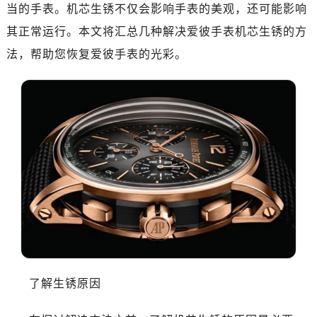
广州市天河区天河路230号万菱汇国际中心写字楼A塔7层704室（需提前预约）
当的手表。机芯生锈不仅会影响手表的美观，还可能影响
广州市越秀区环市东路371-375号世界贸易中心大厦南塔写字楼15层07室（需提前预约）
其正常运行。本文将汇总几种解决爱彼手表机芯生锈的方
深圳市罗湖区深南东路5001号华润大厦写字楼17层1701室（需提前预约）
法，帮助您恢复爱彼手表的光彩。
惠州市惠城区江北文昌一路7号华贸大厦写字楼1座30层05室（需提前预约）
厦门市思明区湖滨东路95号华润大厦写字楼B座11层1104室（需提前预约）
成都市锦江区人民东路6号SAC东原中心写字楼24层2406B室（需提前预约）
重庆市江北区观音桥步行街2号融恒时代广场写字楼9层902室（需提前预约）
长沙市芙蓉区定王台街道建湘路393号世茂环球金融中心写字楼（芙蓉广场）10层13室（需提前预约）
郑州市二七区铭功路10号华润大厦写字楼29层2905室（需提前预约）
太原市迎泽区解放路15号亨得利名表服务中心（品牌授权店）3层整层（需提前预约）
沈阳市沈河区中街路137号亨得利名表服务中心（品牌授权店）1层整层（需提前预约）
沈阳市沈河区中街路83号亨得利名表服务中心（品牌授权店）1层整层（需提前预约）
乌鲁木齐市天山区红山路26号时代广场（CCMALL）C座17层17-B（需提前预约）
温州市鹿城区锦绣路1067号置信广场10层1015室（需提前预约）
了解生锈原因
大连市中山区人民路15号国际金融大厦7层G室（需提前预约）
佛山市禅城区季华五路57号万科金融中心C座12层1205室（需提前预约）