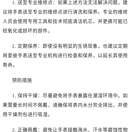
1. 送至专业维修点：如果上述方法无法解决问题，建
唐山市路南区新华东道100号万达广场写字楼A座10层1002室（需提前预约）
台州市椒江区东海大道1800号腾达中心东1幢20楼2002室（需提前预约）
议将手表送至专业的维修点进行清洗和保养。专业的维修
黑龙江省大庆市萨尔图区会战大街爱彼售后服务中心（需提前预约）
人员会使用专用工具和技术彻底清洁机芯，并更换可能已
黑龙江省鹤岗市向阳区红军路爱彼售后服务中心（需提前预约）
经氧化或损坏的部件。
黑龙江省黑河市爱辉区中央街爱彼售后服务中心（需提前预约）
黑龙江省鸡西市鸡冠区红军路爱彼售后服务中心（需提前预约）
2. 定期保养：即使没有明显的生锈现象，也建议定期
黑龙江省佳木斯市向阳区长安路爱彼售后服务中心（需提前预约）
将爱彼手表送至专业机构进行检查和保养，以延长其使用
黑龙江省牡丹江市东安区太平路爱彼售后服务中心（需提前预约）
寿命。
黑龙江省七台河市桃山区大同街爱彼售后服务中心（需提前预约）
黑龙江省齐齐哈尔市龙沙区龙华路爱彼售后服务中心（需提前预约）
预防措施
黑龙江省双鸭山市尖山区新兴大街爱彼售后服务中心（需提前预约）
黑龙江省绥化市北林区新华街与康庄路交叉口爱彼售后服务中心（需提前预约）
1. 保持干燥：尽量避免将手表暴露在潮湿环境中。如
黑龙江省伊春市伊美区通河路爱彼售后服务中心（需提前预约）
果需要长时间不佩戴，请确保将表内水分完全排出，并使
吉林省白城市洮北区明仁南街爱彼售后服务中心（需提前预约）
用干燥剂包进行吸湿。
吉林省白山市浑江区浑江大街爱彼售后服务中心（需提前预约）
吉林省吉林市船营区河南街爱彼售后服务中心（需提前预约）
2. 正确佩戴：避免让手表接触海水、汗水等腐蚀性物