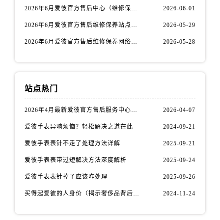
安徽省亳州市谯城区魏武大道爱彼售后服务中心（需提前预约）
2026年6月爱彼官方售后中心（维修保养）网点最终迁移及新设确认
2026-06-01
安徽省池州市贵池区长江路爱彼售后服务中心（需提前预约）
2026年6月爱彼官方售后维修保养站点清单补充最终版（搬迁+新开）
2026-05-29
安徽省滁州市琅琊区南谯北路爱彼售后服务中心（需提前预约）
2026年6月爱彼官方售后维修保养网络迁址及新设点速报
2026-05-28
安徽省阜阳市颍州区颍州北路爱彼售后服务中心（需提前预约）
安徽省淮北市相山区淮海路爱彼售后服务中心（需提前预约）
安徽省淮南市田家庵区国庆中路爱彼售后服务中心（需提前预约）
安徽省黄山市屯溪区黄山西路爱彼售后服务中心（需提前预约）
站点热门
安徽省六安市金安区解放中路爱彼售后服务中心（需提前预约）
2026年4月最新爱彼官方售后服务中心网点考察报告（新址）
2026-04-07
安徽省马鞍山市雨山区湖南西路爱彼售后服务中心（需提前预约）
爱彼手表异响烦恼？轻松解决之道在此
2024-09-21
安徽省宿州市埇桥区人民中路爱彼售后服务中心（需提前预约）
安徽省铜陵市铜官区石城大道爱彼售后服务中心（需提前预约）
爱彼手表表针不走了处理方法详解
2025-09-21
安徽省芜湖市镜湖区中山路步行街爱彼售后服务中心（需提前预约）
爱彼手表表带过短解决方法深度解析
2025-09-24
安徽省宣城市宣州区叠嶂西路爱彼售后服务中心（需提前预约）
爱彼手表表针掉了应该咋处理
2025-09-26
福建省龙岩市新罗区九一南路爱彼售后服务中心（需提前预约）
买得起爱彼的人身价（揭示奢侈品背后的价值观与消费观）
2024-11-24
福建省南平市建阳区人民西路爱彼售后服务中心（需提前预约）
福建省宁德市蕉城区天湖东路爱彼售后服务中心（需提前预约）