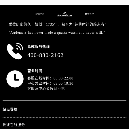
山东省威海市环翠区新威海路89号振华商厦一楼名表维修爱彼售后服务中心（需提前预约）
山东省潍坊市奎文区东风东街爱彼售后服务中心（需提前预约）
山东省枣庄市滕州市北辛路与善国路交叉口爱彼售后服务中心（需提前预约）
爱彼历史悠久，始创于1735年，被誉为“经典时计的缔造者”
山东省淄博市张店区金晶大道爱彼售后服务中心（需提前预约）
"Audemars has never made a quartz watch and never will.”
上海市黄浦区南京东路299号宏伊国际广场写字楼8层806室爱彼售后服务中心（需提前预约）
上海市徐汇区虹桥路3号港汇中心2座37层3705室爱彼售后服务中心（需提前预约）
总部服务热线
浙江省杭州市上城区钱江路1366号华润大厦A座5层503-5室爱彼售后服务中心（需提前预约）
400-880-2162
浙江省湖州市吴兴区劳动路爱彼售后服务中心（需提前预约）
浙江省嘉兴市南湖区广益路705号嘉兴世界贸易中心A座13层1304室爱彼售后服务中心（需提前预约）
营业时间
浙江省金华市金东区东市南街777号金华万达广场4号楼22楼2209室爱彼售后服务中心（需提前预约）
客服在线时间：08:00-22:00
浙江省丽水市莲都区解放街爱彼售后服务中心（需提前预约）
中心营业时间：09:00-19:30
客服及中心节假日不休
浙江省宁波市江北区大闸南路500号来福士广场办公楼20层2009室爱彼售后服务中心（需提前预约）
浙江省衢州市柯城区上街爱彼售后服务中心（需提前预约）
浙江省绍兴市越城区胜利东路379号世茂天际中心写字楼8层805室爱彼售后服务中心（需提前预约）
站点导航
浙江省舟山市定海区解放东路爱彼售后服务中心（需提前预约）
澳门特别行政区大堂区议事亭前地（新马路）爱彼售后服务中心（需提前预约）
爱彼在线服务