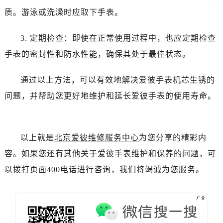
吉林省辽源市龙山区人民大街爱彼售后服务中心（需提前预约）
质。游泳或洗澡时应取下手表。
吉林省梅河口市新华街道梅河大街爱彼售后服务中心（需提前预约）
吉林省四平市铁东区紫气大路与南九经街交汇处爱彼售后服务中心（需提前预约）
3. 定期检查：即使在正常使用过程中，也应定期检查
吉林省松原市宁江区五环大街爱彼售后服务中心（需提前预约）
手表的密封性和防水性能，确保其处于最佳状态。
吉林省通化市东昌区环通乡江南大街爱彼售后服务中心（需提前预约）
吉林省延边市延吉市解放路爱彼售后服务中心（需提前预约）
通过以上方法，可以有效地解决爱彼手表机芯生锈的
辽宁省鞍山市铁东区站前街爱彼售后服务中心（需提前预约）
问题，并帮助您更好地维护和延长爱彼手表的使用寿命。
辽宁省本溪市平山区胜利路爱彼售后服务中心（需提前预约）
辽宁省朝阳市双塔区新华路爱彼售后服务中心（需提前预约）
辽宁省丹东市振兴区七经街爱彼售后服务中心（需提前预约）
以上就是
北京爱彼维修服务中心
为您分享的精彩内
辽宁省抚顺市新抚区东一路爱彼售后服务中心（需提前预约）
容。如果您还有其他关于爱彼手表维护和保养的问题，可
辽宁省阜新市海州区解放大街爱彼售后服务中心（需提前预约）
以拨打页面400电话进行咨询，我们将竭诚为您服务。
辽宁省葫芦岛市连山区中央路爱彼售后服务中心（需提前预约）
辽宁省锦州市古塔区中央大街爱彼售后服务中心（需提前预约）
辽宁省辽阳市白塔区新运大街爱彼售后服务中心（需提前预约）
辽宁省盘锦市兴隆台区石油大街爱彼售后服务中心（需提前预约）