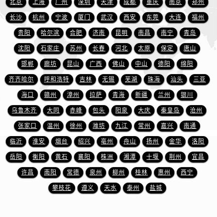
北京
上海
广州
深圳
天津
成都
重庆
南京
郑州
江西省景德镇市珠山区珠山中路爱彼售后服务中心（需提前预约）
江西省九江市浔阳区浔阳路爱彼售后服务中心（需提前预约）
长沙
杭州
宁波
厦门
武汉
西安
东莞
大连
福州
江西省南昌市红谷滩新区红谷中大道998号绿地双子塔（中央广场）A1座办公楼14层1407室爱彼售后服务中心（需提前预约）
贵阳
哈尔滨
合肥
济南
昆明
南昌
南宁
青岛
江西省萍乡市安源区萍安北大道与康庄路交叉口爱彼售后服务中心（需提前预约）
沈阳
石家庄
苏州
长春
河北
太原
保定
唐山
江西省上饶市信州区滨江西路爱彼售后服务中心（需提前预约）
邯郸
廊坊
昆山
广西
佛山
中山
德阳
绵阳
江西省新余市渝水区北湖西路爱彼售后服务中心（需提前预约）
齐齐哈尔
呼和浩特
吉林
无锡
芜湖
珠海
汕头
三亚
江西省宜春市袁州区中山中路爱彼售后服务中心（需提前预约）
海口
赣州
漳州
拉萨
青海
新疆
兰州
银川
江西省鹰潭市月湖区胜利东路爱彼售后服务中心（需提前预约）
乌鲁木齐
大同
赤峰
包头
阳泉
大庆
秦皇岛
沧州
山东省德州市德城区东风中路爱彼售后服务中心（需提前预约）
山东省东营市东营区济南路爱彼售后服务中心（需提前预约）
张家口
温州
徐州
潍坊
九江
常州
嘉兴
南通
山东省济南市历下区经十路11111号华润中心写字楼（万象城）15层1508室爱彼售后服务中心（需提前预约）
临沂
淮安
烟台
绍兴
亳州
舟山
扬州
金华
洛阳
山东省济宁市任城区太白楼路爱彼售后服务中心（需提前预约）
岳阳
衡阳
黄石
襄阳
株洲
湘潭
十堰
荆州
宜昌
山东省莱芜市文化南路8号银座商城名表维修一楼名表维修爱彼售后服务中心（需提前预约）
许昌
南阳
常德
泉州
柳州
桂林
惠州
西宁
山东省临沂市兰山区解放路爱彼售后服务中心（需提前预约）
攀枝花
遵义
天水
泰州
盐城
山东省日照市东港区烟台路爱彼售后服务中心（需提前预约）
山东省泰安市泰山区财源街道泰山大街爱彼售后服务中心（需提前预约）