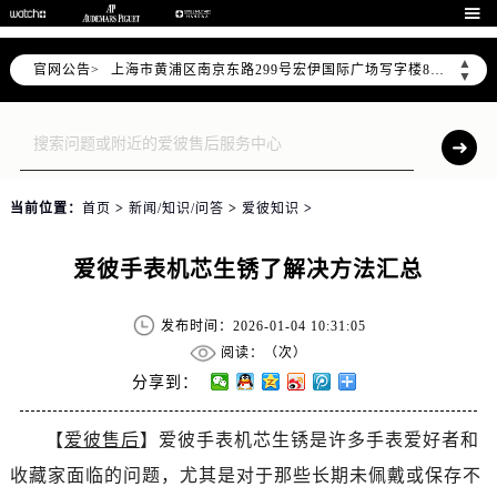
天津市和平区赤峰道136号天津国际金融中心写字楼26层2603室（需提前预约）

上海市徐汇区虹桥路3号港汇中心写字楼2座37层3705室（需提前预约）
▲
官网公告>
上海市黄浦区南京东路299号宏伊国际广场写字楼8层806室（需提前预约）
▼
南京市秦淮区中山南路1号（新街口）南京中心写字楼22层C1-1室（需提前预约）
常州市新北区龙锦路1590号现代传媒中心写字楼5号楼10层1008室（需提前预约）
徐州市鼓楼区淮海东路29号苏宁广场IFC国际金融中心写字楼35层3508室（需提前预约）
扬州市邗江区国展路29号星耀天地写字楼1号楼18层1803室（需提前预约）
当前位置：
首页
>
新闻/知识/问答
>
爱彼知识
>
盐城市盐都区世纪大道5号盐城金融城写字楼1号楼16层1604室（需提前预约）
泰州市海陵区永定东路399号置地商务中心东塔写字楼（华润万象城）17层1706室（需提前预约）
爱彼手表机芯生锈了解决方法汇总
宁波市江北区大闸南路500号来福士广场办公楼20层2009室（需提前预约）
杭州市上城区钱江路1366号华润大厦写字楼A座5层503-5室（需提前预约）
发布时间：2026-01-04 10:31:05
金华市金东区东市南街777号金华万达广场写字楼4号楼22层2209室（需提前预约）
阅读：（
次）
绍兴市越城区胜利东路379号世茂天际中心写字楼8层805室（需提前预约）
分享到：
嘉兴市南湖区广益路705号嘉兴世界贸易中心写字楼A座13层1304室（需提前预约）
【
爱彼售后
】爱彼手表机芯生锈是许多手表爱好者和
南昌市红谷滩新区红谷中大道998号绿地双子塔（中央广场）A1座办公楼14层07室（需提前预约）
收藏家面临的问题，尤其是对于那些长期未佩戴或保存不
济南市历下区经十路11111号华润中心写字楼（万象城）15层1508室（需提前预约）