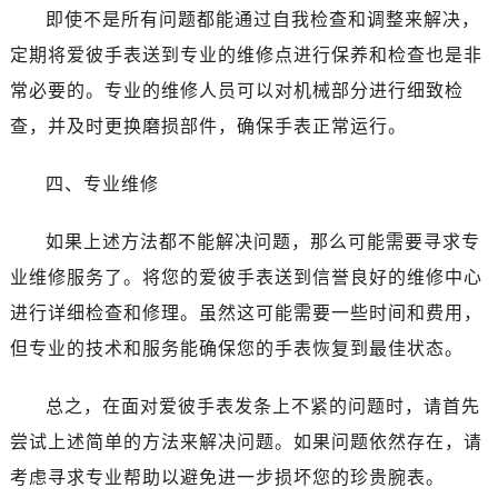
黑龙江省双鸭山市尖山区新兴大街爱彼售后服务中心（需提前预约）
即使不是所有问题都能通过自我检查和调整来解决，
黑龙江省绥化市北林区新华街与康庄路交叉口爱彼售后服务中心（需提前预约）
定期将爱彼手表送到专业的维修点进行保养和检查也是非
黑龙江省伊春市伊美区通河路爱彼售后服务中心（需提前预约）
常必要的。专业的维修人员可以对机械部分进行细致检
吉林省白城市洮北区明仁南街爱彼售后服务中心（需提前预约）
查，并及时更换磨损部件，确保手表正常运行。
吉林省白山市浑江区浑江大街爱彼售后服务中心（需提前预约）
吉林省吉林市船营区河南街爱彼售后服务中心（需提前预约）
四、专业维修
吉林省辽源市龙山区人民大街爱彼售后服务中心（需提前预约）
吉林省梅河口市新华街道梅河大街爱彼售后服务中心（需提前预约）
如果上述方法都不能解决问题，那么可能需要寻求专
吉林省四平市铁东区紫气大路与南九经街交汇处爱彼售后服务中心（需提前预约）
业维修服务了。将您的爱彼手表送到信誉良好的维修中心
吉林省松原市宁江区五环大街爱彼售后服务中心（需提前预约）
进行详细检查和修理。虽然这可能需要一些时间和费用，
吉林省通化市东昌区环通乡江南大街爱彼售后服务中心（需提前预约）
但专业的技术和服务能确保您的手表恢复到最佳状态。
吉林省延边市延吉市解放路爱彼售后服务中心（需提前预约）
辽宁省鞍山市铁东区站前街爱彼售后服务中心（需提前预约）
总之，在面对爱彼手表发条上不紧的问题时，请首先
辽宁省本溪市平山区胜利路爱彼售后服务中心（需提前预约）
尝试上述简单的方法来解决问题。如果问题依然存在，请
辽宁省朝阳市双塔区新华路爱彼售后服务中心（需提前预约）
辽宁省丹东市振兴区七经街爱彼售后服务中心（需提前预约）
考虑寻求专业帮助以避免进一步损坏您的珍贵腕表。