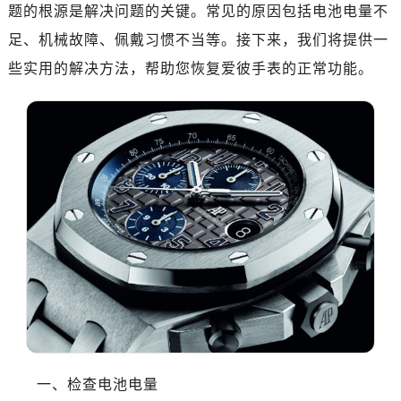
沈阳市沈河区中街路137号亨得利名表服务中心（品牌授权店）1层整层（需提前预约）
题的根源是解决问题的关键。常见的原因包括电池电量不
沈阳市沈河区中街路83号亨得利名表服务中心（品牌授权店）1层整层（需提前预约）
足、机械故障、佩戴习惯不当等。接下来，我们将提供一
乌鲁木齐市天山区红山路26号时代广场（CCMALL）C座17层17-B（需提前预约）
些实用的解决方法，帮助您恢复爱彼手表的正常功能。
温州市鹿城区锦绣路1067号置信广场10层1015室（需提前预约）
大连市中山区人民路15号国际金融大厦7层G室（需提前预约）
佛山市禅城区季华五路57号万科金融中心C座12层1205室（需提前预约）
东莞市东城街道鸿福东路1号民盈国贸中心T1写字楼9层907室（需提前预约）
无锡市梁溪区人民中路139号恒隆广场写字楼1座11层1104室（需提前预约）
南通市崇川区工农路57号圆融广场写字楼16层1603室（需提前预约）
苏州市苏州工业园区星港街199号苏州中心办公楼C座22层08室（需提前预约）
武汉市江汉区解放大道686号世界贸易大厦38层09室（需提前预约）
南宁市青秀区金湖路59号地王大厦12楼1224室（需提前预约）
合肥市蜀山区潜山路111号万象城华润大厦B座12楼03室（需提前预约）
泉州市丰泽区宝洲路729号浦西万达中心写字楼A座7楼709室（需提前预约）
青岛市南区山东路6号华润大厦B座22层04室（需提前预约）
烟台市芝罘区胜利路139号万达金融中心A座907室（需提前预约）
一、检查电池电量