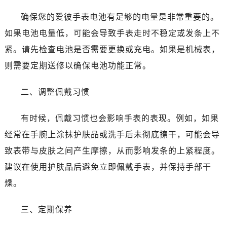
长春市朝阳区西安大路727号中银大厦A座(旺进大厦)18层09室（需提前预约）
确保您的爱彼手表电池有足够的电量是非常重要的。
贵阳市南明区都司高架桥路33号亨特国际金融中心14楼14D（需提前预约）
昆明市盘龙区北京路928号同德昆明广场写字楼10层06室（需提前预约）
如果电池电量低，可能会导致手表走时不稳定或发条上不
石家庄市长安区中山东路39号勒泰中心写字楼B座13层07室（需提前预约）
紧。请先检查电池是否需要更换或充电。如果是机械表，
西安市碑林区南关正街88号华侨城长安国际中心E座6楼10室（需提前预约）
则需要定期送修以确保电池功能正常。
海口市龙华区金贸东路5号海口华润大厦B座17层1707室（需提前预约）
唐山市路南区新华东道100号万达广场写字楼A座10层1002室（需提前预约）
二、调整佩戴习惯
台州市椒江区东海大道1800号腾达中心东1幢20楼2002室（需提前预约）
黑龙江省大庆市萨尔图区会战大街爱彼售后服务中心（需提前预约）
有时候，佩戴习惯也会影响手表的表现。例如，如果
黑龙江省鹤岗市向阳区红军路爱彼售后服务中心（需提前预约）
经常在手腕上涂抹护肤品或洗手后未彻底擦干，可能会导
黑龙江省黑河市爱辉区中央街爱彼售后服务中心（需提前预约）
致表带与皮肤之间产生摩擦，从而影响发条的上紧程度。
黑龙江省鸡西市鸡冠区红军路爱彼售后服务中心（需提前预约）
建议在使用护肤品后避免立即佩戴手表，并保持手部干
黑龙江省佳木斯市向阳区长安路爱彼售后服务中心（需提前预约）
燥。
黑龙江省牡丹江市东安区太平路爱彼售后服务中心（需提前预约）
黑龙江省七台河市桃山区大同街爱彼售后服务中心（需提前预约）
三、定期保养
黑龙江省齐齐哈尔市龙沙区龙华路爱彼售后服务中心（需提前预约）