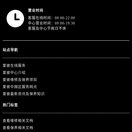
浙江省丽水市莲都区解放街爱彼售后服务中心（需提前预约）
浙江省宁波市江北区大闸南路500号来福士广场办公楼20层2009室爱彼售后服务中心（需提前预约）
营业时间
客服在线时间：08:00-22:00
浙江省衢州市柯城区上街爱彼售后服务中心（需提前预约）
中心营业时间：09:00-19:30
浙江省绍兴市越城区胜利东路379号世茂天际中心写字楼8层805室爱彼售后服务中心（需提前预约）
客服及中心节假日不休
浙江省舟山市定海区解放东路爱彼售后服务中心（需提前预约）
澳门特别行政区大堂区议事亭前地（新马路）爱彼售后服务中心（需提前预约）
站点导航
澳门特别行政区风顺堂区南湾大马路爱彼售后服务中心（需提前预约）
澳门特别行政区花地玛堂区关闸广场爱彼售后服务中心（需提前预约）
爱彼在线服务
澳门特别行政区花王堂区大三巴商圈爱彼售后服务中心（需提前预约）
爱彼中心介绍
澳门特别行政区嘉模堂区官也街爱彼售后服务中心（需提前预约）
爱彼维修及保养项目
澳门省路氹城市金光大道爱彼售后服务中心（需提前预约）
爱彼中国区服务网点
澳门特别行政区望德堂区塔石广场爱彼售后服务中心（需提前预约）
爱彼最新资讯及保养知识
福建省福州市晋安区竹屿路6号东二环泰禾广场2号楼5层509室爱彼售后服务中心（需提前预约）
热门标签
福建省厦门市思明区湖滨东路95号万象城华润大厦B座11层1104室爱彼售后服务中心（需提前预约）
广东省潮州市潮安区新风路与潮汕路交汇处爱彼售后服务中心（需提前预约）
查看维修相关文档
广东省广州市天河区天河路230号万菱汇国际中心A塔7层704室爱彼售后服务中心（需提前预约）
查看保养相关文档