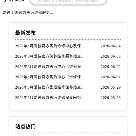
预约时间有变无需取消，可随时重新预约
山西省运城市盐湖区河东街爱彼售后服务中心（需提前预约）
山西省长治市潞州区英雄中路爱彼售后服务中心（需提前预约）
爱彼手表官方售后维修服务点
山西省太原市迎泽区迎泽街道解放路15号亨得利名表维修授权店3楼爱彼售后服务中心（需提前预约）
天津市和平区赤峰道136号天津国际金融中心26层2603室爱彼售后服务中心（需提前预约）
最新发布
安徽省安庆市迎江区人民路爱彼售后服务中心（需提前预约）
安徽省蚌埠市蚌山区淮河路爱彼售后服务中心（需提前预约）
2026年6月爱彼官方售后维修中心及保养中心迁址新增全记录文本内容
2026-06-04
安徽省亳州市谯城区魏武大道爱彼售后服务中心（需提前预约）
2026年6月爱彼官方保养维修服务站点迁移及新设总览文件详细说明公示
2026-06-03
安徽省池州市贵池区长江路爱彼售后服务中心（需提前预约）
2026年6月爱彼官方售后中心（维修保养）网点迁移及新设补充最终版发布完毕
2026-06-02
安徽省滁州市琅琊区南谯北路爱彼售后服务中心（需提前预约）
2026年6月爱彼官方售后中心（维修保养）网点最终迁移及新设确认
2026-06-01
安徽省阜阳市颍州区颍州北路爱彼售后服务中心（需提前预约）
安徽省淮北市相山区淮海路爱彼售后服务中心（需提前预约）
2026年6月爱彼官方售后维修保养站点清单补充最终版（搬迁+新开）
2026-05-29
安徽省淮南市田家庵区国庆中路爱彼售后服务中心（需提前预约）
2026年6月爱彼官方售后维修保养网络迁址及新设点速报
2026-05-28
安徽省黄山市屯溪区黄山西路爱彼售后服务中心（需提前预约）
安徽省六安市金安区解放中路爱彼售后服务中心（需提前预约）
安徽省马鞍山市雨山区湖南西路爱彼售后服务中心（需提前预约）
站点热门
安徽省宿州市埇桥区人民中路爱彼售后服务中心（需提前预约）