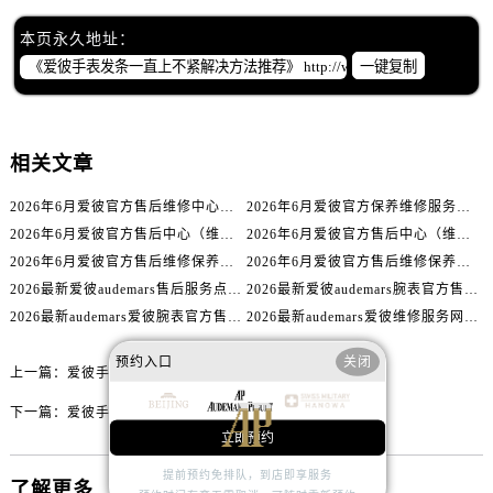
内蒙古自治区赤峰市红山区哈达街爱彼售后服务中心（需提前预约）
内蒙古自治区鄂尔多斯市东胜区伊金霍洛街爱彼售后服务中心（需提前预约）
本页永久地址：
一键复制
内蒙古自治区呼伦贝尔市海拉尔区中央街爱彼售后服务中心（需提前预约）
内蒙古自治区通辽市科尔沁区明仁大街爱彼售后服务中心（需提前预约）
内蒙古自治区乌海市海勃湾区人民南路爱彼售后服务中心（需提前预约）
相关文章
内蒙古自治区乌兰察布市集宁区恩和大街爱彼售后服务中心（需提前预约）
内蒙古自治区锡林郭勒盟市锡林浩特市光明街与额尔敦路交叉口爱彼售后服务中心（需提前预约）
2026年6月爱彼官方售后维修中心及保养中心迁址新增全记录文本内容
2026年6月爱彼官方保养维修服务站点迁移及新设总览文件详细说明公示
内蒙古自治区兴安盟市乌兰浩特市兴安大街爱彼售后服务中心（需提前预约）
2026年6月爱彼官方售后中心（维修保养）网点迁移及新设补充最终版发布完毕
2026年6月爱彼官方售后中心（维修保养）网点最终迁移及新设确认
山西省大同市平城区迎宾街爱彼售后服务中心（需提前预约）
2026年6月爱彼官方售后维修保养站点清单补充最终版（搬迁+新开）
2026年6月爱彼官方售后维修保养网络迁址及新设点速报
山西省晋城市城区黄华街爱彼售后服务中心（需提前预约）
2026最新爱彼audemars售后服务点地址调研报告
2026最新爱彼audemars腕表官方售后维修点地址考察报告
山西省晋中市榆次区顺城街爱彼售后服务中心（需提前预约）
2026最新audemars爱彼腕表官方售后服务网点地址考察报告
2026最新audemars爱彼维修服务网点地址考察报告
山西省临汾市尧都区解放路爱彼售后服务中心（需提前预约）
预约入口
关闭
上一篇：
爱彼手表表蒙有划痕解决办法详解
山西省吕梁市离石区永宁中路与建设街交叉口爱彼售后服务中心（需提前预约）
山西省朔州市朔城区怡西路与鄯阳西街交汇处爱彼售后服务中心（需提前预约）
下一篇：
爱彼手表表针不走了处理方法集锦
立即预约
山西省忻州市忻府区和平东街与七一南路交叉口爱彼售后服务中心（需提前预约）
山西省阳泉市郊区平阳东街与新城大道交叉口爱彼售后服务中心（需提前预约）
提前预约免排队，到店即享服务
了解更多