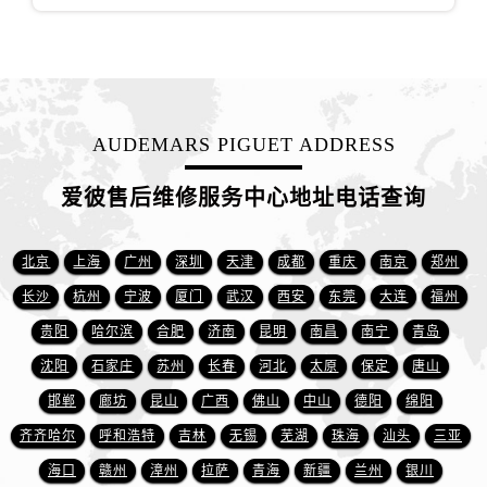
江苏省盐城市盐都区世纪大道5号盐城金融城写字楼1号楼16层1604室爱彼售后服务中心（需提前预约）
江苏省扬州市邗江区国展路29号星耀天地写字楼1号楼18层1803室爱彼售后服务中心（需提前预约）
江苏省镇江市京口区中山东路爱彼售后服务中心（需提前预约）
江西省抚州市临川区赣东大道爱彼售后服务中心（需提前预约）
江西省赣州市章贡区文清路爱彼售后服务中心（需提前预约）
AUDEMARS PIGUET ADDRESS
江西省吉安市吉州区井冈山大道爱彼售后服务中心（需提前预约）
江西省景德镇市珠山区珠山中路爱彼售后服务中心（需提前预约）
爱彼售后维修服务中心地址电话查询
江西省九江市浔阳区浔阳路爱彼售后服务中心（需提前预约）
江西省南昌市红谷滩新区红谷中大道998号绿地双子塔（中央广场）A1座办公楼14层1407室爱彼售后服务中心（需提前预约）
北京
上海
广州
深圳
天津
成都
重庆
南京
郑州
江西省萍乡市安源区萍安北大道与康庄路交叉口爱彼售后服务中心（需提前预约）
长沙
杭州
宁波
厦门
武汉
西安
东莞
大连
福州
江西省上饶市信州区滨江西路爱彼售后服务中心（需提前预约）
贵阳
哈尔滨
合肥
济南
昆明
南昌
南宁
青岛
江西省新余市渝水区北湖西路爱彼售后服务中心（需提前预约）
沈阳
石家庄
苏州
长春
河北
太原
保定
唐山
江西省宜春市袁州区中山中路爱彼售后服务中心（需提前预约）
邯郸
廊坊
昆山
广西
佛山
中山
德阳
绵阳
江西省鹰潭市月湖区胜利东路爱彼售后服务中心（需提前预约）
山东省德州市德城区东风中路爱彼售后服务中心（需提前预约）
齐齐哈尔
呼和浩特
吉林
无锡
芜湖
珠海
汕头
三亚
山东省东营市东营区济南路爱彼售后服务中心（需提前预约）
海口
赣州
漳州
拉萨
青海
新疆
兰州
银川