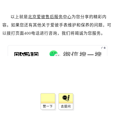
辽宁省抚顺市新抚区东一路爱彼售后服务中心（需提前预约）
辽宁省阜新市海州区解放大街爱彼售后服务中心（需提前预约）
辽宁省葫芦岛市连山区中央路爱彼售后服务中心（需提前预约）
以上就是
北京爱彼售后服务中心
为您分享的精彩内
辽宁省锦州市古塔区中央大街爱彼售后服务中心（需提前预约）
容。如果您还有其他关于爱彼手表维护和保养的问题，可
辽宁省辽阳市白塔区新运大街爱彼售后服务中心（需提前预约）
以拨打页面400电话进行咨询，我们将竭诚为您服务。
辽宁省盘锦市兴隆台区石油大街爱彼售后服务中心（需提前预约）
辽宁省铁岭市银州区南马路爱彼售后服务中心（需提前预约）
辽宁省营口市站前区市府路与渤海大街交叉口爱彼售后服务中心（需提前预约）
辽宁省沈阳市沈河区中街路137号亨得利名表维修授权店1楼爱彼售后服务中心（需提前预约）
辽宁省沈阳市沈河区中街路83号亨得利名表维修授权店1楼爱彼售后服务中心（需提前预约）
北京市朝阳区建国门外大街甲6号华熙国际中心D座11层1102室爱彼售后服务中心（需提前预约）
北京市东城区东长安街1号王府井东方广场W3座6层602室爱彼售后服务中心（需提前预约）
河北省保定市竞秀区朝阳北大街北国先天下爱彼售后服务中心（需提前预约）
内蒙古自治区阿拉善盟市左旗土尔扈特大街爱彼售后服务中心（需提前预约）
内蒙古自治区巴彦淖尔市临河区新华街爱彼售后服务中心（需提前预约）
赞一下
去提问
内蒙古自治区包头市青山区幸福路甲3号王府井百货名表维修爱彼售后服务中心（需提前预约）