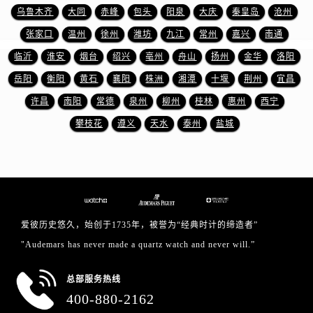
山东省济南市历下区经十路11111号华润中心写字楼（万象城）15层1508室爱彼售后服务中心（需提前预约）
乌鲁木齐
大同
赤峰
包头
阳泉
大庆
秦皇岛
沧州
山东省济宁市任城区太白楼路爱彼售后服务中心（需提前预约）
张家口
温州
徐州
潍坊
九江
常州
嘉兴
南通
山东省莱芜市文化南路8号银座商城名表维修一楼名表维修爱彼售后服务中心（需提前预约）
临沂
淮安
烟台
绍兴
亳州
舟山
扬州
金华
洛阳
山东省临沂市兰山区解放路爱彼售后服务中心（需提前预约）
岳阳
衡阳
黄石
襄阳
株洲
湘潭
十堰
荆州
宜昌
山东省日照市东港区烟台路爱彼售后服务中心（需提前预约）
许昌
南阳
常德
泉州
柳州
桂林
惠州
西宁
山东省泰安市泰山区财源街道泰山大街爱彼售后服务中心（需提前预约）
山东省威海市环翠区新威海路89号振华商厦一楼名表维修爱彼售后服务中心（需提前预约）
攀枝花
遵义
天水
泰州
盐城
山东省潍坊市奎文区东风东街爱彼售后服务中心（需提前预约）
山东省枣庄市滕州市北辛路与善国路交叉口爱彼售后服务中心（需提前预约）
山东省淄博市张店区金晶大道爱彼售后服务中心（需提前预约）
上海市黄浦区南京东路299号宏伊国际广场写字楼8层806室爱彼售后服务中心（需提前预约）
上海市徐汇区虹桥路3号港汇中心2座37层3705室爱彼售后服务中心（需提前预约）
爱彼历史悠久，始创于1735年，被誉为“经典时计的缔造者”
浙江省杭州市上城区钱江路1366号华润大厦A座5层503-5室爱彼售后服务中心（需提前预约）
"Audemars has never made a quartz watch and never will.”
浙江省湖州市吴兴区劳动路爱彼售后服务中心（需提前预约）
浙江省嘉兴市南湖区广益路705号嘉兴世界贸易中心A座13层1304室爱彼售后服务中心（需提前预约）
总部服务热线
400-880-2162
浙江省金华市金东区东市南街777号金华万达广场4号楼22楼2209室爱彼售后服务中心（需提前预约）