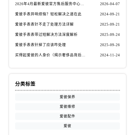
安徽省铜陵市铜官区石城大道爱彼售后服务中心（需提前预约）
2026年4月最新爱彼官方售后服务中心网点考察报告（新址）
2026-04-07
安徽省芜湖市镜湖区中山路步行街爱彼售后服务中心（需提前预约）
爱彼手表异响烦恼？轻松解决之道在此
2024-09-21
安徽省宣城市宣州区叠嶂西路爱彼售后服务中心（需提前预约）
爱彼手表表针不走了处理方法详解
2025-09-21
福建省龙岩市新罗区九一南路爱彼售后服务中心（需提前预约）
爱彼手表表带过短解决方法深度解析
2025-09-24
福建省南平市建阳区人民西路爱彼售后服务中心（需提前预约）
福建省宁德市蕉城区天湖东路爱彼售后服务中心（需提前预约）
爱彼手表表针掉了应该咋处理
2025-09-26
福建省莆田市城厢区霞林街道荔华东大道爱彼售后服务中心（需提前预约）
买得起爱彼的人身价（揭示奢侈品背后的价值观与消费观）
2024-11-24
福建省三明市三元区东乾二路爱彼售后服务中心（需提前预约）
福建省漳州市龙文区步港路爱彼售后服务中心（需提前预约）
江苏省常州市新北区龙锦路1590号现代传媒中心5号楼10层1008室爱彼售后服务中心（需提前预约）
分类标签
江苏省淮安市清江浦区淮海北路爱彼售后服务中心（需提前预约）
江苏省连云港市海州区通灌北路爱彼售后服务中心（需提前预约）
爱彼保养
江苏省南京市秦淮区中山南路1号南京中心22层22-C1-C3室爱彼售后服务中心（需提前预约）
爱彼维修
江苏省宿迁市宿城区西湖路爱彼售后服务中心（需提前预约）
爱彼配件
江苏省泰州市海陵区永定东路399号置地商务中心东塔（华润万象城）17层1706室爱彼售后服务中心（需提前预约）
爱彼
江苏省徐州市鼓楼区淮海东路29号苏宁广场IFC国际金融中心35层3508室爱彼售后服务中心（需提前预约）