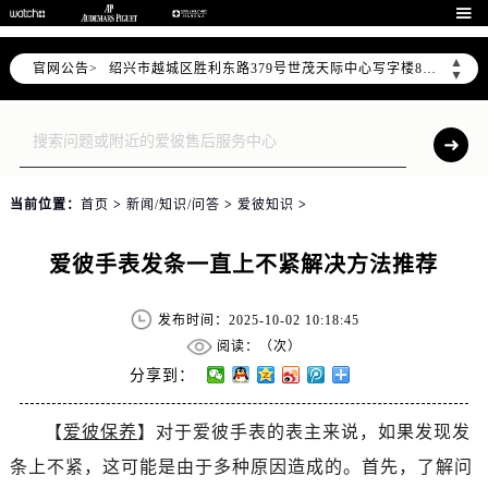
杭州市上城区钱江路1366号华润大厦写字楼A座5层503-5室（需提前预约）

金华市金东区东市南街777号金华万达广场写字楼4号楼22层2209室（需提前预约）
▲
官网公告>
绍兴市越城区胜利东路379号世茂天际中心写字楼8层805室（需提前预约）
▼
嘉兴市南湖区广益路705号嘉兴世界贸易中心写字楼A座13层1304室（需提前预约）
南昌市红谷滩新区红谷中大道998号绿地双子塔（中央广场）A1座办公楼14层07室（需提前预约）
济南市历下区经十路11111号华润中心写字楼（万象城）15层1508室（需提前预约）
广州市天河区天河路230号万菱汇国际中心写字楼A塔7层704室（需提前预约）
当前位置：
首页
>
新闻/知识/问答
>
爱彼知识
>
广州市越秀区环市东路371-375号世界贸易中心大厦南塔写字楼15层07室（需提前预约）
深圳市罗湖区深南东路5001号华润大厦写字楼17层1701室（需提前预约）
爱彼手表发条一直上不紧解决方法推荐
惠州市惠城区江北文昌一路7号华贸大厦写字楼1座30层05室（需提前预约）
厦门市思明区湖滨东路95号华润大厦写字楼B座11层1104室（需提前预约）
发布时间：2025-10-02 10:18:45
成都市锦江区人民东路6号SAC东原中心写字楼24层2406B室（需提前预约）
阅读：（
次）
重庆市江北区观音桥步行街2号融恒时代广场写字楼9层902室（需提前预约）
分享到：
长沙市芙蓉区定王台街道建湘路393号世茂环球金融中心写字楼（芙蓉广场）10层13室（需提前预约）
【
爱彼保养
】对于爱彼手表的表主来说，如果发现发
郑州市二七区铭功路10号华润大厦写字楼29层2905室（需提前预约）
条上不紧，这可能是由于多种原因造成的。首先，了解问
太原市迎泽区解放路15号亨得利名表服务中心（品牌授权店）3层整层（需提前预约）