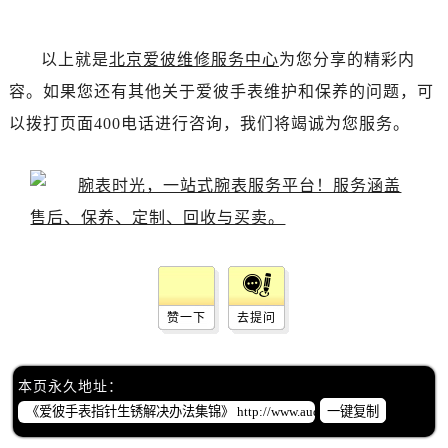
吉林省松原市宁江区五环大街爱彼售后服务中心（需提前预约）
吉林省通化市东昌区环通乡江南大街爱彼售后服务中心（需提前预约）
以上就是
北京爱彼维修服务中心
为您分享的精彩内
吉林省延边市延吉市解放路爱彼售后服务中心（需提前预约）
容。如果您还有其他关于爱彼手表维护和保养的问题，可
辽宁省鞍山市铁东区站前街爱彼售后服务中心（需提前预约）
辽宁省本溪市平山区胜利路爱彼售后服务中心（需提前预约）
以拨打页面400电话进行咨询，我们将竭诚为您服务。
辽宁省朝阳市双塔区新华路爱彼售后服务中心（需提前预约）
辽宁省丹东市振兴区七经街爱彼售后服务中心（需提前预约）
辽宁省抚顺市新抚区东一路爱彼售后服务中心（需提前预约）
辽宁省阜新市海州区解放大街爱彼售后服务中心（需提前预约）
辽宁省葫芦岛市连山区中央路爱彼售后服务中心（需提前预约）
辽宁省锦州市古塔区中央大街爱彼售后服务中心（需提前预约）
辽宁省辽阳市白塔区新运大街爱彼售后服务中心（需提前预约）
赞一下
去提问
辽宁省盘锦市兴隆台区石油大街爱彼售后服务中心（需提前预约）
辽宁省铁岭市银州区南马路爱彼售后服务中心（需提前预约）
本页永久地址：
辽宁省营口市站前区市府路与渤海大街交叉口爱彼售后服务中心（需提前预约）
一键复制
辽宁省沈阳市沈河区中街路137号亨得利名表维修授权店1楼爱彼售后服务中心（需提前预约）