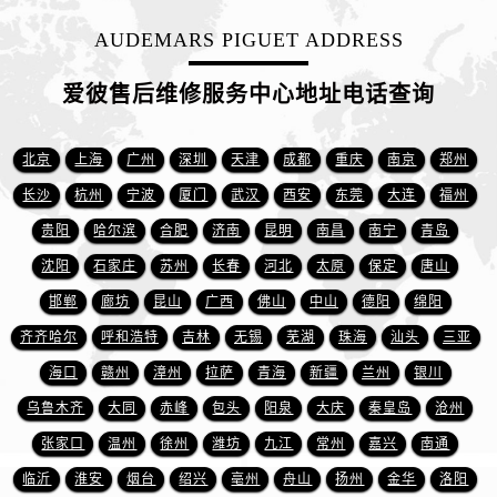
江苏省常州市新北区龙锦路1590号现代传媒中心5号楼10层1008室爱彼售后服务中心（需提前预约）
AUDEMARS PIGUET ADDRESS
江苏省淮安市清江浦区淮海北路爱彼售后服务中心（需提前预约）
江苏省连云港市海州区通灌北路爱彼售后服务中心（需提前预约）
爱彼售后维修服务中心地址电话查询
江苏省南京市秦淮区中山南路1号南京中心22层22-C1-C3室爱彼售后服务中心（需提前预约）
江苏省宿迁市宿城区西湖路爱彼售后服务中心（需提前预约）
北京
上海
广州
深圳
天津
成都
重庆
南京
郑州
江苏省泰州市海陵区永定东路399号置地商务中心东塔（华润万象城）17层1706室爱彼售后服务中心（需提前预约）
江苏省徐州市鼓楼区淮海东路29号苏宁广场IFC国际金融中心35层3508室爱彼售后服务中心（需提前预约）
长沙
杭州
宁波
厦门
武汉
西安
东莞
大连
福州
江苏省盐城市盐都区世纪大道5号盐城金融城写字楼1号楼16层1604室爱彼售后服务中心（需提前预约）
贵阳
哈尔滨
合肥
济南
昆明
南昌
南宁
青岛
江苏省扬州市邗江区国展路29号星耀天地写字楼1号楼18层1803室爱彼售后服务中心（需提前预约）
沈阳
石家庄
苏州
长春
河北
太原
保定
唐山
江苏省镇江市京口区中山东路爱彼售后服务中心（需提前预约）
邯郸
廊坊
昆山
广西
佛山
中山
德阳
绵阳
江西省抚州市临川区赣东大道爱彼售后服务中心（需提前预约）
齐齐哈尔
呼和浩特
吉林
无锡
芜湖
珠海
汕头
三亚
江西省赣州市章贡区文清路爱彼售后服务中心（需提前预约）
海口
赣州
漳州
拉萨
青海
新疆
兰州
银川
江西省吉安市吉州区井冈山大道爱彼售后服务中心（需提前预约）
乌鲁木齐
大同
赤峰
包头
阳泉
大庆
秦皇岛
沧州
江西省景德镇市珠山区珠山中路爱彼售后服务中心（需提前预约）
江西省九江市浔阳区浔阳路爱彼售后服务中心（需提前预约）
张家口
温州
徐州
潍坊
九江
常州
嘉兴
南通
江西省南昌市红谷滩新区红谷中大道998号绿地双子塔（中央广场）A1座办公楼14层1407室爱彼售后服务中心（需提前预约）
临沂
淮安
烟台
绍兴
亳州
舟山
扬州
金华
洛阳