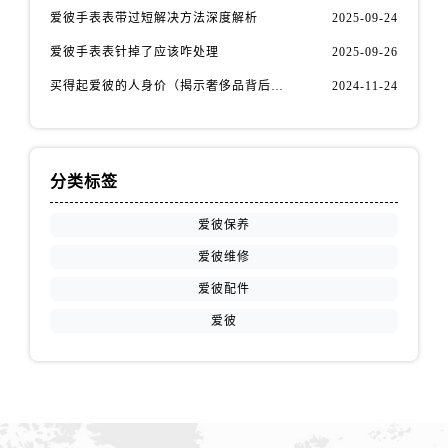
安徽省阜阳市颍州区颍州北路爱彼售后服务中心（需提前预约）
爱彼手表表带过短解决方法深度解析
2025-09-24
安徽省淮北市相山区淮海路爱彼售后服务中心（需提前预约）
爱彼手表表针掉了应该咋处理
2025-09-26
安徽省淮南市田家庵区国庆中路爱彼售后服务中心（需提前预约）
买得起爱彼的人身价（揭示奢侈品背后的价值观与消费观）
2024-11-24
安徽省黄山市屯溪区黄山西路爱彼售后服务中心（需提前预约）
安徽省六安市金安区解放中路爱彼售后服务中心（需提前预约）
安徽省马鞍山市雨山区湖南西路爱彼售后服务中心（需提前预约）
安徽省宿州市埇桥区人民中路爱彼售后服务中心（需提前预约）
分类标签
安徽省铜陵市铜官区石城大道爱彼售后服务中心（需提前预约）
爱彼保养
安徽省芜湖市镜湖区中山路步行街爱彼售后服务中心（需提前预约）
爱彼维修
安徽省宣城市宣州区叠嶂西路爱彼售后服务中心（需提前预约）
福建省龙岩市新罗区九一南路爱彼售后服务中心（需提前预约）
爱彼配件
福建省南平市建阳区人民西路爱彼售后服务中心（需提前预约）
爱彼
福建省宁德市蕉城区天湖东路爱彼售后服务中心（需提前预约）
福建省莆田市城厢区霞林街道荔华东大道爱彼售后服务中心（需提前预约）
福建省三明市三元区东乾二路爱彼售后服务中心（需提前预约）
福建省漳州市龙文区步港路爱彼售后服务中心（需提前预约）