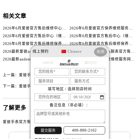
辽宁省沈阳市沈河区中街路83号亨得利名表维修授权店1楼爱彼售后服务中心（需提前预约）
北京市朝阳区建国门外大街甲6号华熙国际中心D座11层1102室爱彼售后服务中心（需提前预约）
相关文章
北京市东城区东长安街1号王府井东方广场W3座6层602室爱彼售后服务中心（需提前预约）
河北省保定市竞秀区朝阳北大街北国先天下爱彼售后服务中心（需提前预约）
2026年6月爱彼官方售后维修中心及保养中心迁址新增全记录文本内容
2026年6月爱彼官方保养维修服务站点迁移及新设总览文件详细说明公示
2026年6月爱彼官方售后中心（维修保养）网点迁移及新设补充最终版发布完毕
2026年6月爱彼官方售后中心（维修保养）网点最终迁移及新设确认
内蒙古自治区阿拉善盟市左旗土尔扈特大街爱彼售后服务中心（需提前预约）
2026年6月爱彼官方售后维修保养站点清单补充最终版（搬迁+新开）
2026年6月爱彼官方售后维修保养网络迁址及新设点速报
内蒙古自治区巴彦淖尔市临河区新华街爱彼售后服务中心（需提前预约）
线上预约
Chinese
2026最新爱彼audemars售后服务点地址调研报告
2026最新爱彼audemars腕表官方售后维修点地址考察报告
关闭
内蒙古自治区包头市青山区幸福路甲3号王府井百货名表维修爱彼售后服务中心（需提前预约）
2026最新audemars爱彼腕表官方售后服务网点地址考察报告
2026最新audemars爱彼维修服务网点地址考察报告
内蒙古自治区赤峰市红山区哈达街爱彼售后服务中心（需提前预约）
内蒙古自治区鄂尔多斯市东胜区伊金霍洛街爱彼售后服务中心（需提前预约）
上一篇：
爱彼手表表针不走了解决方法深度解析
内蒙古自治区呼伦贝尔市海拉尔区中央街爱彼售后服务中心（需提前预约）
下一篇：
爱彼手表停走解决技巧是什么
内蒙古自治区通辽市科尔沁区明仁大街爱彼售后服务中心（需提前预约）
填写地区 / 选择到店时间
内蒙古自治区乌海市海勃湾区人民南路爱彼售后服务中心（需提前预约）
备注信息（非必填）：
内蒙古自治区乌兰察布市集宁区恩和大街爱彼售后服务中心（需提前预约）
了解更多
内蒙古自治区锡林郭勒盟市锡林浩特市光明街与额尔敦路交叉口爱彼售后服务中心（需提前预约）
爱彼手表官方售后维修服务点
内蒙古自治区兴安盟市乌兰浩特市兴安大街爱彼售后服务中心（需提前预约）
400-880-2162
提交服务
山西省大同市平城区迎宾街爱彼售后服务中心（需提前预约）