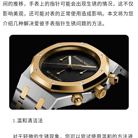
惠州市惠城区江北文昌一路7号华贸大厦写字楼1座30层05室（需提前预约）
间的推移，手表上的指针可能会出现生锈的情况，这不仅
厦门市思明区湖滨东路95号华润大厦写字楼B座11层1104室（需提前预约）
影响美观，还可能对表的正常使用造成影响。本文将为您
成都市锦江区人民东路6号SAC东原中心写字楼24层2406B室（需提前预约）
介绍几种解决爱彼手表指针生锈问题的方法。
重庆市江北区观音桥步行街2号融恒时代广场写字楼9层902室（需提前预约）
长沙市芙蓉区定王台街道建湘路393号世茂环球金融中心写字楼（芙蓉广场）10层13室（需提前预约）
郑州市二七区铭功路10号华润大厦写字楼29层2905室（需提前预约）
太原市迎泽区解放路15号亨得利名表服务中心（品牌授权店）3层整层（需提前预约）
沈阳市沈河区中街路137号亨得利名表服务中心（品牌授权店）1层整层（需提前预约）
沈阳市沈河区中街路83号亨得利名表服务中心（品牌授权店）1层整层（需提前预约）
乌鲁木齐市天山区红山路26号时代广场（CCMALL）C座17层17-B（需提前预约）
温州市鹿城区锦绣路1067号置信广场10层1015室（需提前预约）
大连市中山区人民路15号国际金融大厦7层G室（需提前预约）
佛山市禅城区季华五路57号万科金融中心C座12层1205室（需提前预约）
东莞市东城街道鸿福东路1号民盈国贸中心T1写字楼9层907室（需提前预约）
1.温和清洁法
无锡市梁溪区人民中路139号恒隆广场写字楼1座11层1104室（需提前预约）
南通市崇川区工农路57号圆融广场写字楼16层1603室（需提前预约）
对于轻微的生锈现象，您可以尝试使用温和的方法进