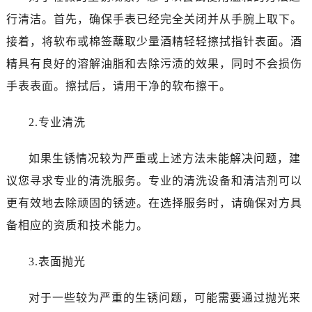
苏州市苏州工业园区星港街199号苏州中心办公楼C座22层08室（需提前预约）
行清洁。首先，确保手表已经完全关闭并从手腕上取下。
武汉市江汉区解放大道686号世界贸易大厦38层09室（需提前预约）
接着，将软布或棉签蘸取少量酒精轻轻擦拭指针表面。酒
南宁市青秀区金湖路59号地王大厦12楼1224室（需提前预约）
精具有良好的溶解油脂和去除污渍的效果，同时不会损伤
合肥市蜀山区潜山路111号万象城华润大厦B座12楼03室（需提前预约）
泉州市丰泽区宝洲路729号浦西万达中心写字楼A座7楼709室（需提前预约）
手表表面。擦拭后，请用干净的软布擦干。
青岛市南区山东路6号华润大厦B座22层04室（需提前预约）
2.专业清洗
烟台市芝罘区胜利路139号万达金融中心A座907室（需提前预约）
长春市朝阳区西安大路727号中银大厦A座(旺进大厦)18层09室（需提前预约）
如果生锈情况较为严重或上述方法未能解决问题，建
贵阳市南明区都司高架桥路33号亨特国际金融中心14楼14D（需提前预约）
议您寻求专业的清洗服务。专业的清洗设备和清洁剂可以
昆明市盘龙区北京路928号同德昆明广场写字楼10层06室（需提前预约）
石家庄市长安区中山东路39号勒泰中心写字楼B座13层07室（需提前预约）
更有效地去除顽固的锈迹。在选择服务时，请确保对方具
西安市碑林区南关正街88号华侨城长安国际中心E座6楼10室（需提前预约）
备相应的资质和技术能力。
海口市龙华区金贸东路5号海口华润大厦B座17层1707室（需提前预约）
唐山市路南区新华东道100号万达广场写字楼A座10层1002室（需提前预约）
3.表面抛光
台州市椒江区东海大道1800号腾达中心东1幢20楼2002室（需提前预约）
对于一些较为严重的生锈问题，可能需要通过抛光来
黑龙江省大庆市萨尔图区会战大街爱彼售后服务中心（需提前预约）