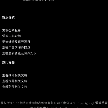
客服及中心节假日不休
山东省淄博市张店区金晶大道爱彼售后服务中心（需提前预约）
上海市黄浦区南京东路299号宏伊国际广场写字楼8层806室爱彼售后服务中心（需提前预约）
上海市徐汇区虹桥路3号港汇中心2座37层3705室爱彼售后服务中心（需提前预约）
站点导航
浙江省杭州市上城区钱江路1366号华润大厦A座5层503-5室爱彼售后服务中心（需提前预约）
浙江省湖州市吴兴区劳动路爱彼售后服务中心（需提前预约）
爱彼在线服务
浙江省嘉兴市南湖区广益路705号嘉兴世界贸易中心A座13层1304室爱彼售后服务中心（需提前预约）
爱彼中心介绍
爱彼维修及保养项目
浙江省金华市金东区东市南街777号金华万达广场4号楼22楼2209室爱彼售后服务中心（需提前预约）
爱彼中国区服务网点
浙江省丽水市莲都区解放街爱彼售后服务中心（需提前预约）
爱彼最新资讯及保养知识
浙江省宁波市江北区大闸南路500号来福士广场办公楼20层2009室爱彼售后服务中心（需提前预约）
浙江省衢州市柯城区上街爱彼售后服务中心（需提前预约）
热门标签
浙江省绍兴市越城区胜利东路379号世茂天际中心写字楼8层805室爱彼售后服务中心（需提前预约）
查看维修相关文档
浙江省舟山市定海区解放东路爱彼售后服务中心（需提前预约）
查看保养相关文档
澳门特别行政区大堂区议事亭前地（新马路）爱彼售后服务中心（需提前预约）
查看配件相关文档
澳门特别行政区风顺堂区南湾大马路爱彼售后服务中心（需提前预约）
澳门特别行政区花地玛堂区关闸广场爱彼售后服务中心（需提前预约）
澳门特别行政区花王堂区大三巴商圈爱彼售后服务中心（需提前预约）
版权所有：北京精时翡丽钟表维修有限公司长春分公司 Copyright @
爱彼手表