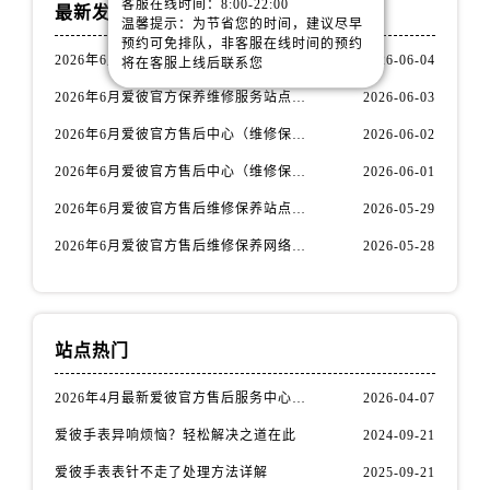
客服在线时间：8:00-22:00
山西省晋城市城区黄华街爱彼售后服务中心（需提前预约）
最新发布
温馨提示：为节省您的时间，建议尽早
山西省晋中市榆次区顺城街爱彼售后服务中心（需提前预约）
预约可免排队，非客服在线时间的预约
2026年6月爱彼官方售后维修中心及保养中心迁址新增全记录文本内容
2026-06-04
将在客服上线后联系您
山西省临汾市尧都区解放路爱彼售后服务中心（需提前预约）
2026年6月爱彼官方保养维修服务站点迁移及新设总览文件详细说明公示
2026-06-03
山西省吕梁市离石区永宁中路与建设街交叉口爱彼售后服务中心（需提前预约）
山西省朔州市朔城区怡西路与鄯阳西街交汇处爱彼售后服务中心（需提前预约）
2026年6月爱彼官方售后中心（维修保养）网点迁移及新设补充最终版发布完毕
2026-06-02
山西省忻州市忻府区和平东街与七一南路交叉口爱彼售后服务中心（需提前预约）
2026年6月爱彼官方售后中心（维修保养）网点最终迁移及新设确认
2026-06-01
山西省阳泉市郊区平阳东街与新城大道交叉口爱彼售后服务中心（需提前预约）
2026年6月爱彼官方售后维修保养站点清单补充最终版（搬迁+新开）
2026-05-29
山西省运城市盐湖区河东街爱彼售后服务中心（需提前预约）
2026年6月爱彼官方售后维修保养网络迁址及新设点速报
2026-05-28
山西省长治市潞州区英雄中路爱彼售后服务中心（需提前预约）
山西省太原市迎泽区迎泽街道解放路15号亨得利名表维修授权店3楼爱彼售后服务中心（需提前预约）
天津市和平区赤峰道136号天津国际金融中心26层2603室爱彼售后服务中心（需提前预约）
安徽省安庆市迎江区人民路爱彼售后服务中心（需提前预约）
站点热门
安徽省蚌埠市蚌山区淮河路爱彼售后服务中心（需提前预约）
2026年4月最新爱彼官方售后服务中心网点考察报告（新址）
2026-04-07
安徽省亳州市谯城区魏武大道爱彼售后服务中心（需提前预约）
爱彼手表异响烦恼？轻松解决之道在此
2024-09-21
安徽省池州市贵池区长江路爱彼售后服务中心（需提前预约）
安徽省滁州市琅琊区南谯北路爱彼售后服务中心（需提前预约）
爱彼手表表针不走了处理方法详解
2025-09-21