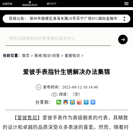
南京市秦淮区中山南路1号（新街口）南京中心写字楼22层C1-1室（需提前预约）

常州市新北区龙锦路1590号现代传媒中心写字楼5号楼10层1008室（需提前预约）
▲
官网公告>
徐州市鼓楼区淮海东路29号苏宁广场IFC国际金融中心写字楼35层3508室（需提前预约）
▼
扬州市邗江区国展路29号星耀天地写字楼1号楼18层1803室（需提前预约）
盐城市盐都区世纪大道5号盐城金融城写字楼1号楼16层1604室（需提前预约）
泰州市海陵区永定东路399号置地商务中心东塔写字楼（华润万象城）17层1706室（需提前预约）
宁波市江北区大闸南路500号来福士广场办公楼20层2009室（需提前预约）
当前位置：
首页
>
新闻/知识/问答
>
爱彼知识
>
杭州市上城区钱江路1366号华润大厦写字楼A座5层503-5室（需提前预约）
金华市金东区东市南街777号金华万达广场写字楼4号楼22层2209室（需提前预约）
爱彼手表指针生锈解决办法集锦
绍兴市越城区胜利东路379号世茂天际中心写字楼8层805室（需提前预约）
嘉兴市南湖区广益路705号嘉兴世界贸易中心写字楼A座13层1304室（需提前预约）
发布时间：2025-09-12 10:14:49
南昌市红谷滩新区红谷中大道998号绿地双子塔（中央广场）A1座办公楼14层07室（需提前预约）
阅读：（
次）
济南市历下区经十路11111号华润中心写字楼（万象城）15层1508室（需提前预约）
分享到：
广州市天河区天河路230号万菱汇国际中心写字楼A塔7层704室（需提前预约）
【
爱彼售后
】爱彼手表作为高级腕表的代表，其精致
广州市越秀区环市东路371-375号世界贸易中心大厦南塔写字楼15层07室（需提前预约）
的设计和卓越的品质深受众多表迷的喜爱。然而，随着时
深圳市罗湖区深南东路5001号华润大厦写字楼17层1701室（需提前预约）