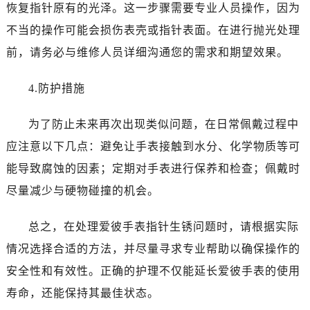
黑龙江省鹤岗市向阳区红军路爱彼售后服务中心（需提前预约）
恢复指针原有的光泽。这一步骤需要专业人员操作，因为
黑龙江省黑河市爱辉区中央街爱彼售后服务中心（需提前预约）
不当的操作可能会损伤表壳或指针表面。在进行抛光处理
黑龙江省鸡西市鸡冠区红军路爱彼售后服务中心（需提前预约）
前，请务必与维修人员详细沟通您的需求和期望效果。
黑龙江省佳木斯市向阳区长安路爱彼售后服务中心（需提前预约）
黑龙江省牡丹江市东安区太平路爱彼售后服务中心（需提前预约）
4.防护措施
黑龙江省七台河市桃山区大同街爱彼售后服务中心（需提前预约）
黑龙江省齐齐哈尔市龙沙区龙华路爱彼售后服务中心（需提前预约）
为了防止未来再次出现类似问题，在日常佩戴过程中
黑龙江省双鸭山市尖山区新兴大街爱彼售后服务中心（需提前预约）
应注意以下几点：避免让手表接触到水分、化学物质等可
黑龙江省绥化市北林区新华街与康庄路交叉口爱彼售后服务中心（需提前预约）
能导致腐蚀的因素；定期对手表进行保养和检查；佩戴时
黑龙江省伊春市伊美区通河路爱彼售后服务中心（需提前预约）
尽量减少与硬物碰撞的机会。
吉林省白城市洮北区明仁南街爱彼售后服务中心（需提前预约）
吉林省白山市浑江区浑江大街爱彼售后服务中心（需提前预约）
总之，在处理爱彼手表指针生锈问题时，请根据实际
吉林省吉林市船营区河南街爱彼售后服务中心（需提前预约）
情况选择合适的方法，并尽量寻求专业帮助以确保操作的
吉林省辽源市龙山区人民大街爱彼售后服务中心（需提前预约）
安全性和有效性。正确的护理不仅能延长爱彼手表的使用
吉林省梅河口市新华街道梅河大街爱彼售后服务中心（需提前预约）
寿命，还能保持其最佳状态。
吉林省四平市铁东区紫气大路与南九经街交汇处爱彼售后服务中心（需提前预约）