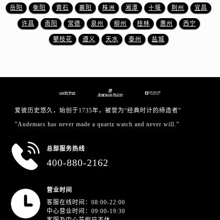
江西省萍乡市安源区萍安北大道与康庄路交叉口爱彼售后服务中心（需提前预约）
岳阳
衡阳
黄石
襄阳
株洲
湘潭
十堰
荆州
宜昌
江西省上饶市信州区滨江西路爱彼售后服务中心（需提前预约）
许昌
南阳
常德
泉州
柳州
桂林
惠州
西宁
江西省新余市渝水区北湖西路爱彼售后服务中心（需提前预约）
攀枝花
遵义
天水
泰州
盐城
江西省宜春市袁州区中山中路爱彼售后服务中心（需提前预约）
江西省鹰潭市月湖区胜利东路爱彼售后服务中心（需提前预约）
山东省德州市德城区东风中路爱彼售后服务中心（需提前预约）
山东省东营市东营区济南路爱彼售后服务中心（需提前预约）
山东省济南市历下区经十路11111号华润中心写字楼（万象城）15层1508室爱彼售后服务中心（需提前预约）
爱彼历史悠久，始创于1735年，被誉为“经典时计的缔造者”
山东省济宁市任城区太白楼路爱彼售后服务中心（需提前预约）
"Audemars has never made a quartz watch and never will.”
山东省莱芜市文化南路8号银座商城名表维修一楼名表维修爱彼售后服务中心（需提前预约）
山东省临沂市兰山区解放路爱彼售后服务中心（需提前预约）
总部服务热线
山东省日照市东港区烟台路爱彼售后服务中心（需提前预约）
400-880-2162
山东省泰安市泰山区财源街道泰山大街爱彼售后服务中心（需提前预约）
山东省威海市环翠区新威海路89号振华商厦一楼名表维修爱彼售后服务中心（需提前预约）
营业时间
山东省潍坊市奎文区东风东街爱彼售后服务中心（需提前预约）
客服在线时间：08:00-22:00
山东省枣庄市滕州市北辛路与善国路交叉口爱彼售后服务中心（需提前预约）
中心营业时间：09:00-19:30