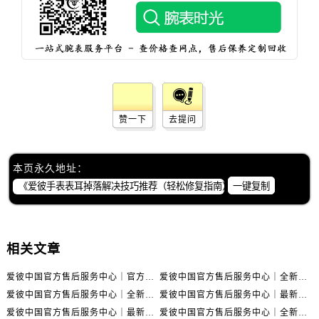
内蒙古自治区阿拉善盟市左旗土尔扈特大街爱彼售后服务中心（需提前预约）
内蒙古自治区巴彦淖尔市临河区新华街爱彼售后服务中心（需提前预约）
内蒙古自治区包头市青山区幸福路甲3号王府井百货名表维修爱彼售后服务中心（需提前预约）
内蒙古自治区赤峰市红山区哈达街爱彼售后服务中心（需提前预约）
内蒙古自治区鄂尔多斯市东胜区伊金霍洛街爱彼售后服务中心（需提前预约）
内蒙古自治区呼伦贝尔市海拉尔区中央街爱彼售后服务中心（需提前预约）
赞一下
去提问
内蒙古自治区通辽市科尔沁区明仁大街爱彼售后服务中心（需提前预约）
预约入口
关闭
内蒙古自治区乌海市海勃湾区人民南路爱彼售后服务中心（需提前预约）
内蒙古自治区乌兰察布市集宁区恩和大街爱彼售后服务中心（需提前预约）
本页永久地址：
内蒙古自治区锡林郭勒盟市锡林浩特市光明街与额尔敦路交叉口爱彼售后服务中心（需提前预约）
一键复制
立即预约
内蒙古自治区兴安盟市乌兰浩特市兴安大街爱彼售后服务中心（需提前预约）
提前预约免排队，到店即享服务
山西省大同市平城区迎宾街爱彼售后服务中心（需提前预约）
预约时间有变无需取消，可随时重新预约
山西省晋城市城区黄华街爱彼售后服务中心（需提前预约）
相关文章
山西省晋中市榆次区顺城街爱彼售后服务中心（需提前预约）
爱彼中国官方售后服务中心｜官方地址及售后热线电话权威信息声明（2026年7月最新）
爱彼中国官方售后服务中心｜全新维修地址及客服热线权威信息通告（2026年7月最新）
山西省临汾市尧都区解放路爱彼售后服务中心（需提前预约）
爱彼中国官方售后服务中心｜全新地址及服务热线权威信息通告（2026年7月最新）
爱彼中国官方售后服务中心｜最新热线电话与地址权威信息声明（2026年7月最新）
山西省吕梁市离石区永宁中路与建设街交叉口爱彼售后服务中心（需提前预约）
爱彼中国官方售后服务中心｜最新地址及官方售后热线权威信息通知（2026年7月最新）
爱彼中国官方售后服务中心｜全新官方地址与24小时热线权威信息通知（2026年7月最新）