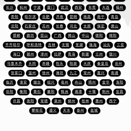
江西省鹰潭市月湖区胜利东路爱彼售后服务中心（需提前预约）
长沙
杭州
宁波
厦门
武汉
西安
东莞
大连
福州
山东省德州市德城区东风中路爱彼售后服务中心（需提前预约）
贵阳
哈尔滨
合肥
济南
昆明
南昌
南宁
青岛
山东省东营市东营区济南路爱彼售后服务中心（需提前预约）
沈阳
石家庄
苏州
长春
河北
太原
保定
唐山
山东省济南市历下区经十路11111号华润中心写字楼（万象城）15层1508室爱彼售后服务中心（需提前预约）
山东省济宁市任城区太白楼路爱彼售后服务中心（需提前预约）
邯郸
廊坊
昆山
广西
佛山
中山
德阳
绵阳
山东省莱芜市文化南路8号银座商城名表维修一楼名表维修爱彼售后服务中心（需提前预约）
齐齐哈尔
呼和浩特
吉林
无锡
芜湖
珠海
汕头
三亚
山东省临沂市兰山区解放路爱彼售后服务中心（需提前预约）
海口
赣州
漳州
拉萨
青海
新疆
兰州
银川
山东省日照市东港区烟台路爱彼售后服务中心（需提前预约）
乌鲁木齐
大同
赤峰
包头
阳泉
大庆
秦皇岛
沧州
山东省泰安市泰山区财源街道泰山大街爱彼售后服务中心（需提前预约）
张家口
温州
徐州
潍坊
九江
常州
嘉兴
南通
山东省威海市环翠区新威海路89号振华商厦一楼名表维修爱彼售后服务中心（需提前预约）
临沂
淮安
烟台
绍兴
亳州
舟山
扬州
金华
洛阳
山东省潍坊市奎文区东风东街爱彼售后服务中心（需提前预约）
岳阳
衡阳
黄石
襄阳
株洲
湘潭
十堰
荆州
宜昌
山东省枣庄市滕州市北辛路与善国路交叉口爱彼售后服务中心（需提前预约）
山东省淄博市张店区金晶大道爱彼售后服务中心（需提前预约）
许昌
南阳
常德
泉州
柳州
桂林
惠州
西宁
上海市黄浦区南京东路299号宏伊国际广场写字楼8层806室爱彼售后服务中心（需提前预约）
攀枝花
遵义
天水
泰州
盐城
上海市徐汇区虹桥路3号港汇中心2座37层3705室爱彼售后服务中心（需提前预约）
浙江省杭州市上城区钱江路1366号华润大厦A座5层503-5室爱彼售后服务中心（需提前预约）