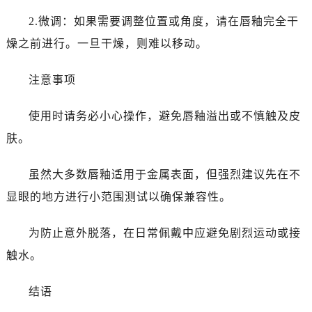
黑龙江省牡丹江市东安区太平路爱彼售后服务中心（需提前预约）
2.微调：如果需要调整位置或角度，请在唇釉完全干
黑龙江省七台河市桃山区大同街爱彼售后服务中心（需提前预约）
燥之前进行。一旦干燥，则难以移动。
黑龙江省齐齐哈尔市龙沙区龙华路爱彼售后服务中心（需提前预约）
黑龙江省双鸭山市尖山区新兴大街爱彼售后服务中心（需提前预约）
注意事项
黑龙江省绥化市北林区新华街与康庄路交叉口爱彼售后服务中心（需提前预约）
黑龙江省伊春市伊美区通河路爱彼售后服务中心（需提前预约）
使用时请务必小心操作，避免唇釉溢出或不慎触及皮
吉林省白城市洮北区明仁南街爱彼售后服务中心（需提前预约）
肤。
吉林省白山市浑江区浑江大街爱彼售后服务中心（需提前预约）
吉林省吉林市船营区河南街爱彼售后服务中心（需提前预约）
虽然大多数唇釉适用于金属表面，但强烈建议先在不
吉林省辽源市龙山区人民大街爱彼售后服务中心（需提前预约）
显眼的地方进行小范围测试以确保兼容性。
吉林省梅河口市新华街道梅河大街爱彼售后服务中心（需提前预约）
吉林省四平市铁东区紫气大路与南九经街交汇处爱彼售后服务中心（需提前预约）
为防止意外脱落，在日常佩戴中应避免剧烈运动或接
吉林省松原市宁江区五环大街爱彼售后服务中心（需提前预约）
触水。
吉林省通化市东昌区环通乡江南大街爱彼售后服务中心（需提前预约）
吉林省延边市延吉市解放路爱彼售后服务中心（需提前预约）
结语
辽宁省鞍山市铁东区站前街爱彼售后服务中心（需提前预约）