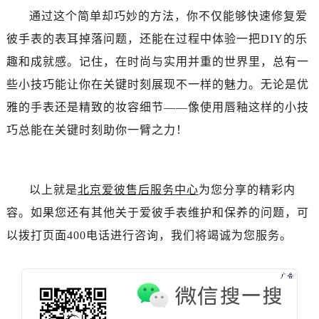
辽宁省本溪市平山区胜利路爱彼售后服务中心（需提前预约）
通过这个简单却巧妙的方法，你不仅能够快速修复爱
辽宁省朝阳市双塔区新华路爱彼售后服务中心（需提前预约）
彼手表的表耳掉落问题，还能在过程中体验一把DIY的乐
辽宁省丹东市振兴区七经街爱彼售后服务中心（需提前预约）
趣和成就感。记住，在时尚与实用并重的世界里，总有一
辽宁省抚顺市新抚区东一路爱彼售后服务中心（需提前预约）
些小技巧能让你在关键时刻展现不一样的魅力。无论是优
辽宁省阜新市海州区解放大街爱彼售后服务中心（需提前预约）
辽宁省葫芦岛市连山区中央路爱彼售后服务中心（需提前预约）
雅的手表还是精致的妆容细节——像使用唇釉这样的小技
辽宁省锦州市古塔区中央大街爱彼售后服务中心（需提前预约）
巧总能在关键时刻助你一臂之力！
辽宁省辽阳市白塔区新运大街爱彼售后服务中心（需提前预约）
辽宁省盘锦市兴隆台区石油大街爱彼售后服务中心（需提前预约）
辽宁省铁岭市银州区南马路爱彼售后服务中心（需提前预约）
以上就是
北京爱彼售后服务中心
为您分享的精彩内
辽宁省营口市站前区市府路与渤海大街交叉口爱彼售后服务中心（需提前预约）
容。如果您还有其他关于爱彼手表维护和保养的问题，可
辽宁省沈阳市沈河区中街路137号亨得利名表维修授权店1楼爱彼售后服务中心（需提前预约）
以拨打页面400电话进行咨询，我们将竭诚为您服务。
辽宁省沈阳市沈河区中街路83号亨得利名表维修授权店1楼爱彼售后服务中心（需提前预约）
北京市朝阳区建国门外大街甲6号华熙国际中心D座11层1102室爱彼售后服务中心（需提前预约）
北京市东城区东长安街1号王府井东方广场W3座6层602室爱彼售后服务中心（需提前预约）
河北省保定市竞秀区朝阳北大街北国先天下爱彼售后服务中心（需提前预约）