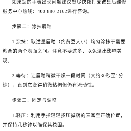
如果您的手表出现问题建议您尽快拨打爱彼售后维修
长春市朝阳区西安大路727号中银大厦A座(旺进大厦)18层09室（需提前预约）
贵阳市南明区都司高架桥路33号亨特国际金融中心14楼14D（需提前预约）
服务中心热线：400-880-2162进行咨询。
昆明市盘龙区北京路928号同德昆明广场写字楼10层06室（需提前预约）
步骤二：涂抹唇釉
石家庄市长安区中山东路39号勒泰中心写字楼B座13层07室（需提前预约）
西安市碑林区南关正街88号华侨城长安国际中心E座6楼10室（需提前预约）
1.涂抹：取适量唇釉（约黄豆大小）均匀涂抹于需要
海口市龙华区金贸东路5号海口华润大厦B座17层1707室（需提前预约）
粘合的两个表面之间。注意不要过多，以免溢出影响美
唐山市路南区新华东道100号万达广场写字楼A座10层1002室（需提前预约）
台州市椒江区东海大道1800号腾达中心东1幢20楼2002室（需提前预约）
观。
内蒙古自治区呼和浩特市玉泉区大学西街70号华润万象城写字楼（鄂尔多斯大厦）23层2326室（需提前预约）
2.等待：让唇釉稍微干燥一段时间（大约30秒至1分
甘肃省兰州市七里河区西津西路16号兰州中心写字楼21层2102室（需提前预约）
重庆市解放碑渝中区民权路28号英利国际金融中心写字楼20层01室（需提前预约）
钟），直到它变得稍微粘稠但仍有流动性。
黑龙江省大庆市萨尔图区会战大街爱彼售后服务中心（需提前预约）
步骤三：固定与调整
黑龙江省鹤岗市向阳区红军路爱彼售后服务中心（需提前预约）
黑龙江省黑河市爱辉区中央街爱彼售后服务中心（需提前预约）
1.轻压：利用手指轻轻按压掉落的表耳至正确位置，
黑龙江省鸡西市鸡冠区红军路爱彼售后服务中心（需提前预约）
并保持几秒钟以确保其稳固。
黑龙江省佳木斯市向阳区长安路爱彼售后服务中心（需提前预约）