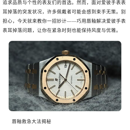
追求品质与个性的表友们的首选。然而，面对爱彼手表表
绍兴市越城区胜利东路379号世茂天际中心写字楼8层805室（需提前预约）
嘉兴市南湖区广益路705号嘉兴世界贸易中心写字楼A座13层1304室（需提前预约）
耳掉落的突发状况，许多佩戴者可能会感到束手无策。别
南昌市红谷滩新区红谷中大道998号绿地双子塔（中央广场）A1座办公楼14层07室（需提前预约）
担心，今天就来教你一招妙计——巧用唇釉解决爱彼手表
济南市历下区经十路11111号华润中心写字楼（万象城）15层1508室（需提前预约）
表耳掉落问题，让你在紧急时刻也能保持风度与优雅。
广州市天河区天河路230号万菱汇国际中心写字楼A塔7层704室（需提前预约）
广州市越秀区环市东路371-375号世界贸易中心大厦南塔写字楼15层07室（需提前预约）
深圳市罗湖区深南东路5001号华润大厦写字楼17层1701室（需提前预约）
惠州市惠城区江北文昌一路7号华贸大厦写字楼1座30层05室（需提前预约）
厦门市思明区湖滨东路95号华润大厦写字楼B座11层1104室（需提前预约）
福州市鼓楼区五四路128-1号恒力城写字楼15层03室（需提前预约）
成都市锦江区人民东路6号SAC东原中心写字楼24层2406B室（需提前预约）
重庆市江北区观音桥步行街2号融恒时代广场写字楼9层902室（需提前预约）
长沙市芙蓉区定王台街道建湘路393号世茂环球金融中心写字楼（芙蓉广场）10层13室（需提前预约）
郑州市二七区铭功路10号华润大厦写字楼29层2905室（需提前预约）
太原市迎泽区解放路15号亨得利名表服务中心（品牌授权店）3层整层（需提前预约）
唇釉救急大法揭秘
沈阳市沈河区中街路137号亨得利名表服务中心（品牌授权店）1层整层（需提前预约）