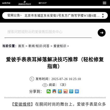
爱彼官方全国统一服务热线400-880-2162，服务覆盖中国大陆、香港、澳门、台湾全部区域（非大陆需加拨“+86”）

2026年7月爱彼售后服务中心最新网点地址：
▲
官网公告>
北京市东城区东长安街1号东方广场写字楼W3座6层602室（需提前预约）
▼
北京市朝阳区建国门外大街甲6号华熙国际中心写字楼D座11层1102室（需提前预约）
天津市和平区赤峰道136号天津国际金融中心写字楼26层2603室（需提前预约）
上海市徐汇区虹桥路3号港汇中心写字楼2座37层3705室（需提前预约）
上海市黄浦区南京东路299号宏伊国际广场写字楼8层806室（需提前预约）
当前位置：
首页
>
新闻/知识/问答
>
爱彼知识
>
南京市秦淮区中山南路1号（新街口）南京中心写字楼22层C1-1室（需提前预约）
常州市新北区龙锦路1590号现代传媒中心写字楼5号楼10层1008室（需提前预约）
爱彼手表表耳掉落解决技巧推荐（轻松修复
徐州市鼓楼区淮海东路29号苏宁广场IFC国际金融中心写字楼35层3508室（需提前预约）
指南）
扬州市邗江区国展路29号星耀天地写字楼1号楼18层1803室（需提前预约）
盐城市盐都区世纪大道5号盐城金融城写字楼1号楼16层1604室（需提前预约）
发布时间：2025-07-26 16:25:10
泰州市海陵区永定东路399号置地商务中心东塔写字楼（华润万象城）17层1706室（需提前预约）
阅读：（
次）
宁波市江北区大闸南路500号来福士广场办公楼20层2009室（需提前预约）
分享到：
杭州市上城区钱江路1366号华润大厦写字楼A座5层503-5室（需提前预约）
【
爱彼维修
】在腕间时尚的舞台上，爱彼手表是众多
金华市金东区东市南街777号金华万达广场写字楼4号楼22层2209室（需提前预约）