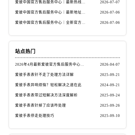
安徽省六安市金安区解放中路爱彼售后服务中心（需提前预约）
爱彼中国官方售后服务中心｜最新热线电话与地址权威信息声明（2026年7月最新）
2026-07-07
安徽省马鞍山市雨山区湖南西路爱彼售后服务中心（需提前预约）
爱彼中国官方售后服务中心｜最新地址及官方售后热线权威信息通知（2026年7月最新）
2026-07-06
安徽省宿州市埇桥区人民中路爱彼售后服务中心（需提前预约）
爱彼中国官方售后服务中心｜全新官方地址与24小时热线权威信息通知（2026年7月最新）
2026-07-06
安徽省铜陵市铜官区石城大道爱彼售后服务中心（需提前预约）
安徽省芜湖市镜湖区中山路步行街爱彼售后服务中心（需提前预约）
安徽省宣城市宣州区叠嶂西路爱彼售后服务中心（需提前预约）
站点热门
福建省龙岩市新罗区九一南路爱彼售后服务中心（需提前预约）
福建省南平市建阳区人民西路爱彼售后服务中心（需提前预约）
2026年4月最新爱彼官方售后服务中心网点考察报告（新址）
2026-04-07
福建省宁德市蕉城区天湖东路爱彼售后服务中心（需提前预约）
爱彼手表表针不走了处理方法详解
2025-09-21
福建省莆田市城厢区霞林街道荔华东大道爱彼售后服务中心（需提前预约）
爱彼手表异响烦恼？轻松解决之道在此
2024-09-21
福建省三明市三元区东乾二路爱彼售后服务中心（需提前预约）
福建省漳州市龙文区步港路爱彼售后服务中心（需提前预约）
爱彼手表表带过短解决方法深度解析
2025-09-24
江苏省常州市新北区龙锦路1590号现代传媒中心5号楼10层1008室爱彼售后服务中心（需提前预约）
爱彼手表表针掉了应该咋处理
2025-09-26
江苏省淮安市清江浦区淮海北路爱彼售后服务中心（需提前预约）
爱彼手表停走处理技巧
2025-09-10
江苏省连云港市海州区通灌北路爱彼售后服务中心（需提前预约）
江苏省南京市秦淮区中山南路1号南京中心22层22-C1-C3室爱彼售后服务中心（需提前预约）