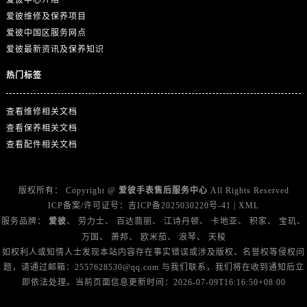
爱彼中心介绍
福建省厦门市思明区湖滨东路95号万象城华润大厦B座11层1104室爱彼售后服务中心（需提前预约）
爱彼维修及保养项目
广东省潮州市潮安区新风路与潮汕路交汇处爱彼售后服务中心（需提前预约）
爱彼中国区服务网点
广东省广州市天河区天河路230号万菱汇国际中心A塔7层704室爱彼售后服务中心（需提前预约）
爱彼最新资讯及保养知识
广东省广州市越秀区环市东路371-375号世界贸易中心大厦南塔15层1507室爱彼售后服务中心（需提前预约）
热门标签
广东省河源市源城区越王大道爱彼售后服务中心（需提前预约）
广东省惠州市惠城区江北文昌一路7号华贸大厦1座30层3005室爱彼售后服务中心（需提前预约）
查看维修相关文档
广东省江门市蓬江区广场西路爱彼售后服务中心（需提前预约）
查看保养相关文档
广东省揭阳市榕城进贤门步行街爱彼售后服务中心（需提前预约）
查看配件相关文档
广东省茂名市电白区水东街道迎宾大道爱彼售后服务中心（需提前预约）
广东省梅州市梅江区金燕大道爱彼售后服务中心（需提前预约）
版权所有：
Copyright @
爱彼手表售后服务中心
All Rights Reserved
广东省清远市清城区湖西路爱彼售后服务中心（需提前预约）
ICP备案/许可证号：
吉ICP备2025030220号-41
|
XML
广东省汕头市龙湖区长平路爱彼售后服务中心（需提前预约）
服务品牌：
爱彼
、
劳力士
、
百达翡丽
、
江诗丹顿
、
卡地亚
、
积家
、
宝玑
、
广东省汕尾市城区香洲街道园林社区翠园街爱彼售后服务中心（需提前预约）
万国
、
萧邦
、
欧米茄
、
浪琴
、
天梭
如权利人或知情人士发现本站内容存在事实错误或涉及版权、名誉权等侵权问
广东省韶关市武江区芙蓉新区与老城中心交汇处爱彼售后服务中心（需提前预约）
题，请通过邮箱：2557628530@qq.com 与我们联系，我们将在收到通知后立
广东省深圳市罗湖区深南东路5001号华润大厦17层1701室爱彼售后服务中心（需提前预约）
即依法处理。当前页面信息更新时间：2026-07-09T16:16:50+08:00
广东省阳江市江城区东风一路爱彼售后服务中心（需提前预约）