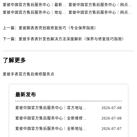
山西省朔州市朔城区怡西路与鄯阳西街交汇处爱彼售后服务中心（需提前预约）
爱彼中国官方售后服务中心｜最新电话和维修门店地址权威信息声明（2026年7月最新）
爱彼中国官方售后服务中心｜网点地址与售后服务热线权威信息通知（2026年7月最新）
山西省忻州市忻府区和平东街与七一南路交叉口爱彼售后服务中心（需提前预约）
爱彼中国官方售后服务中心｜地址与联系电话权威信息声明（2026年7月最新）
爱彼中国官方售后服务中心｜网点地址及售后服务热线权威信息通告（2026年7月最新）
山西省阳泉市郊区平阳东街与新城大道交叉口爱彼售后服务中心（需提前预约）
山西省运城市盐湖区河东街爱彼售后服务中心（需提前预约）
上一篇：
爱彼腕表表壳划痕修复技巧（专业保养指南）
山西省长治市潞州区英雄中路爱彼售后服务中心（需提前预约）
下一篇：
爱彼手表表针变色解决方法深度解析（保养与修复技巧指南）
山西省太原市迎泽区迎泽街道解放路15号亨得利名表维修授权店3楼爱彼售后服务中心（需提前预约）
天津市和平区赤峰道136号天津国际金融中心26层2603室爱彼售后服务中心（需提前预约）
了解更多
安徽省安庆市迎江区人民路爱彼售后服务中心（需提前预约）
安徽省蚌埠市蚌山区淮河路爱彼售后服务中心（需提前预约）
爱彼手表官方售后维修服务点
安徽省亳州市谯城区魏武大道爱彼售后服务中心（需提前预约）
安徽省池州市贵池区长江路爱彼售后服务中心（需提前预约）
最新发布
安徽省滁州市琅琊区南谯北路爱彼售后服务中心（需提前预约）
安徽省阜阳市颍州区颍州北路爱彼售后服务中心（需提前预约）
爱彼中国官方售后服务中心｜官方地址及售后热线电话权威信息声明（2026年7月最新）
2026-07-08
安徽省淮北市相山区淮海路爱彼售后服务中心（需提前预约）
爱彼中国官方售后服务中心｜全新维修地址及客服热线权威信息通告（2026年7月最新）
2026-07-08
安徽省淮南市田家庵区国庆中路爱彼售后服务中心（需提前预约）
爱彼中国官方售后服务中心｜全新地址及服务热线权威信息通告（2026年7月最新）
2026-07-07
安徽省黄山市屯溪区黄山西路爱彼售后服务中心（需提前预约）