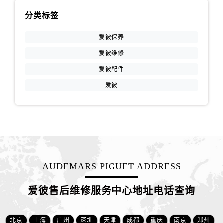
江苏省宿迁市宿城区西湖路爱彼售后服务中心（需提前预约）
分类标签
江苏省泰州市海陵区永定东路399号置地商务中心东塔（华润万象城）17层1706室爱彼售后服务中心（需提前预约）
江苏省徐州市鼓楼区淮海东路29号苏宁广场IFC国际金融中心35层3508室爱彼售后服务中心（需提前预约）
爱彼保养
江苏省盐城市盐都区世纪大道5号盐城金融城写字楼1号楼16层1604室爱彼售后服务中心（需提前预约）
爱彼维修
江苏省扬州市邗江区国展路29号星耀天地写字楼1号楼18层1803室爱彼售后服务中心（需提前预约）
爱彼配件
江苏省镇江市京口区中山东路爱彼售后服务中心（需提前预约）
爱彼
江西省抚州市临川区赣东大道爱彼售后服务中心（需提前预约）
江西省赣州市章贡区文清路爱彼售后服务中心（需提前预约）
江西省吉安市吉州区井冈山大道爱彼售后服务中心（需提前预约）
江西省景德镇市珠山区珠山中路爱彼售后服务中心（需提前预约）
江西省九江市浔阳区浔阳路爱彼售后服务中心（需提前预约）
江西省南昌市红谷滩新区红谷中大道998号绿地双子塔（中央广场）A1座办公楼14层1407室爱彼售后服务中心（需提前预约）
AUDEMARS PIGUET ADDRESS
江西省萍乡市安源区萍安北大道与康庄路交叉口爱彼售后服务中心（需提前预约）
江西省上饶市信州区滨江西路爱彼售后服务中心（需提前预约）
爱彼售后维修服务中心地址电话查询
江西省新余市渝水区北湖西路爱彼售后服务中心（需提前预约）
江西省宜春市袁州区中山中路爱彼售后服务中心（需提前预约）
北京
上海
广州
深圳
天津
成都
重庆
南京
郑州