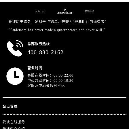
浙江省湖州市吴兴区劳动路爱彼售后服务中心（需提前预约）
浙江省嘉兴市南湖区广益路705号嘉兴世界贸易中心A座13层1304室爱彼售后服务中心（需提前预约）
浙江省金华市金东区东市南街777号金华万达广场4号楼22楼2209室爱彼售后服务中心（需提前预约）
爱彼历史悠久，始创于1735年，被誉为“经典时计的缔造者”
浙江省丽水市莲都区解放街爱彼售后服务中心（需提前预约）
"Audemars has never made a quartz watch and never will.”
浙江省宁波市江北区大闸南路500号来福士广场办公楼20层2009室爱彼售后服务中心（需提前预约）
浙江省衢州市柯城区上街爱彼售后服务中心（需提前预约）
总部服务热线
浙江省绍兴市越城区胜利东路379号世茂天际中心写字楼8层805室爱彼售后服务中心（需提前预约）
400-880-2162
浙江省舟山市定海区解放东路爱彼售后服务中心（需提前预约）
澳门特别行政区大堂区议事亭前地（新马路）爱彼售后服务中心（需提前预约）
营业时间
澳门特别行政区风顺堂区南湾大马路爱彼售后服务中心（需提前预约）
客服在线时间：08:00-22:00
中心营业时间：09:00-19:30
澳门特别行政区花地玛堂区关闸广场爱彼售后服务中心（需提前预约）
客服及中心节假日不休
澳门特别行政区花王堂区大三巴商圈爱彼售后服务中心（需提前预约）
澳门特别行政区嘉模堂区官也街爱彼售后服务中心（需提前预约）
澳门省路氹城市金光大道爱彼售后服务中心（需提前预约）
站点导航
澳门特别行政区望德堂区塔石广场爱彼售后服务中心（需提前预约）
爱彼在线服务
福建省福州市鼓楼区五四路128-1号恒力城写字楼15层03室爱彼售后服务中心（需提前预约）