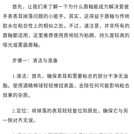
沈阳市沈河区中街路83号亨得利名表服务中心（品牌授权店）1层整层（需提前预约）
首先，让我们来了解一下为什么唇釉能成为解决爱彼
乌鲁木齐市天山区红山路26号时代广场（CCMALL）C座17层17-B（需提前预约）
手表表耳掉落问题的小能手。其实，这得益于唇釉与传统
温州市鹿城区锦绣路1067号置信广场10层1015室（需提前预约）
胶水在粘合性上的相似之处。不过，请注意，并非所有的
哈尔滨市道里区友谊西路600号富力中心T2座写字楼29层03室（需提前预约）
唇釉都适用，这里推荐使用质地较为粘稠、持久度较高的
大连市中山区人民路15号国际金融大厦7层G室（需提前预约）
佛山市禅城区季华五路57号万科金融中心C座12层1205室（需提前预约）
哑光或雾面唇釉。
东莞市东城街道鸿福东路1号民盈国贸中心T1写字楼9层907室（需提前预约）
步骤一：清洁与准备
无锡市梁溪区人民中路139号恒隆广场写字楼1座11层1104室（需提前预约）
南通市崇川区工农路57号圆融广场写字楼16层1603室（需提前预约）
1.清洁：首先，确保表耳和需要粘合的部分干净无油
苏州市苏州工业园区星港街199号苏州中心办公楼C座22层08室（需提前预约）
脂。使用酒精棉球轻轻擦拭表面，去除任何可能影响粘合
武汉市江汉区解放大道686号世界贸易大厦38层09室（需提前预约）
南宁市青秀区金湖路59号地王大厦12楼1224室（需提前预约）
效果的杂质。
合肥市蜀山区潜山路111号万象城华润大厦B座12楼03室（需提前预约）
2.定位：将掉落的表耳轻轻复位到原处，确保它与另
泉州市丰泽区宝洲路729号浦西万达中心写字楼A座7楼709室（需提前预约）
青岛市南区山东路6号华润大厦B座22层04室（需提前预约）
一侧对齐无误。
烟台市芝罘区胜利路139号万达金融中心A座907室（需提前预约）