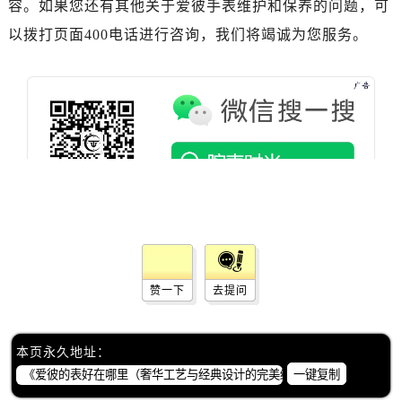
容。如果您还有其他关于爱彼手表维护和保养的问题，可
辽宁省沈阳市沈河区中街路83号亨得利名表维修授权店1楼爱彼售后服务中心（需提前预约）
北京市朝阳区建国门外大街甲6号华熙国际中心D座11层1102室爱彼售后服务中心（需提前预约）
以拨打页面400电话进行咨询，我们将竭诚为您服务。
北京市东城区东长安街1号王府井东方广场W3座6层602室爱彼售后服务中心（需提前预约）
河北省保定市竞秀区朝阳北大街北国先天下爱彼售后服务中心（需提前预约）
内蒙古自治区阿拉善盟市左旗土尔扈特大街爱彼售后服务中心（需提前预约）
内蒙古自治区巴彦淖尔市临河区新华街爱彼售后服务中心（需提前预约）
内蒙古自治区包头市青山区幸福路甲3号王府井百货名表维修爱彼售后服务中心（需提前预约）
内蒙古自治区赤峰市红山区哈达街爱彼售后服务中心（需提前预约）
内蒙古自治区鄂尔多斯市东胜区伊金霍洛街爱彼售后服务中心（需提前预约）
内蒙古自治区呼伦贝尔市海拉尔区中央街爱彼售后服务中心（需提前预约）
内蒙古自治区通辽市科尔沁区明仁大街爱彼售后服务中心（需提前预约）
内蒙古自治区乌海市海勃湾区人民南路爱彼售后服务中心（需提前预约）
赞一下
去提问
内蒙古自治区乌兰察布市集宁区恩和大街爱彼售后服务中心（需提前预约）
内蒙古自治区锡林郭勒盟市锡林浩特市光明街与额尔敦路交叉口爱彼售后服务中心（需提前预约）
本页永久地址：
内蒙古自治区兴安盟市乌兰浩特市兴安大街爱彼售后服务中心（需提前预约）
一键复制
山西省大同市平城区迎宾街爱彼售后服务中心（需提前预约）