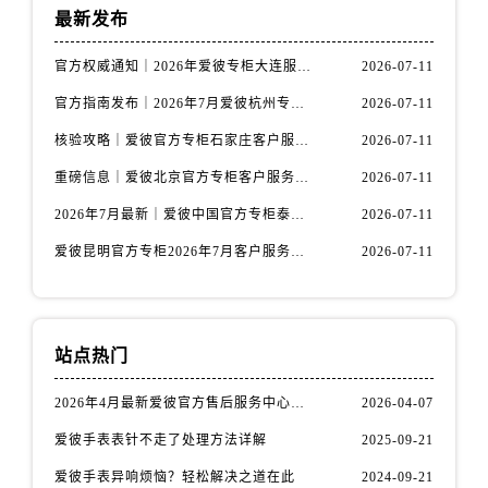
安徽省阜阳市颍州区颍州北路爱彼售后服务中心（需提前预约）
最新发布
安徽省淮北市相山区淮海路爱彼售后服务中心（需提前预约）
官方权威通知｜2026年爱彼专柜大连服务网络焕新：客户服务热线全核验
2026-07-11
安徽省淮南市田家庵区国庆中路爱彼售后服务中心（需提前预约）
安徽省黄山市屯溪区黄山西路爱彼售后服务中心（需提前预约）
官方指南发布｜2026年7月爱彼杭州专柜客户服务信息与热线
2026-07-11
安徽省六安市金安区解放中路爱彼售后服务中心（需提前预约）
核验攻略｜爱彼官方专柜石家庄客户服务热线（2026年7月最新版）
2026-07-11
安徽省马鞍山市雨山区湖南西路爱彼售后服务中心（需提前预约）
重磅信息｜爱彼北京官方专柜客户服务电话2026年7月最新公示
2026-07-11
安徽省宿州市埇桥区人民中路爱彼售后服务中心（需提前预约）
2026年7月最新｜爱彼中国官方专柜泰州地区服务热线全攻略&客户服务中心信息公示
2026-07-11
安徽省铜陵市铜官区石城大道爱彼售后服务中心（需提前预约）
安徽省芜湖市镜湖区中山路步行街爱彼售后服务中心（需提前预约）
爱彼昆明官方专柜2026年7月客户服务通告｜热线电话与门店信息核验
2026-07-11
安徽省宣城市宣州区叠嶂西路爱彼售后服务中心（需提前预约）
福建省龙岩市新罗区九一南路爱彼售后服务中心（需提前预约）
福建省南平市建阳区人民西路爱彼售后服务中心（需提前预约）
站点热门
福建省宁德市蕉城区天湖东路爱彼售后服务中心（需提前预约）
2026年4月最新爱彼官方售后服务中心网点考察报告（新址）
2026-04-07
福建省莆田市城厢区霞林街道荔华东大道爱彼售后服务中心（需提前预约）
福建省三明市三元区东乾二路爱彼售后服务中心（需提前预约）
爱彼手表表针不走了处理方法详解
2025-09-21
福建省漳州市龙文区步港路爱彼售后服务中心（需提前预约）
爱彼手表异响烦恼？轻松解决之道在此
2024-09-21