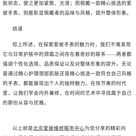
吉林省松原市宁江区五环大街爱彼售后服务中心（需提前预约）
肤状态，使之更加紧致、光滑；而佩戴一款精心挑选的爱
吉林省通化市东昌区环通乡江南大街爱彼售后服务中心（需提前预约）
彼手表，则能彰显佩戴者的品味与风格，提升整体形象。
吉林省延边市延吉市解放路爱彼售后服务中心（需提前预约）
辽宁省鞍山市铁东区站前街爱彼售后服务中心（需提前预约）
结语
辽宁省本溪市平山区胜利路爱彼售后服务中心（需提前预约）
综上所述，在探索爱彼手表的魅力时，我们不难发现
辽宁省朝阳市双塔区新华路爱彼售后服务中心（需提前预约）
辽宁省丹东市振兴区七经街爱彼售后服务中心（需提前预约）
它与日常护肤中的颈霜之间存在着奇妙的联系——两者都
辽宁省抚顺市新抚区东一路爱彼售后服务中心（需提前预约）
强调个性化选择、品质保证以及对整体形象的提升。无论
辽宁省阜新市海州区解放大街爱彼售后服务中心（需提前预约）
是通过精心护理颈部肌肤还是精心挑选一款符合自己风格
辽宁省葫芦岛市连山区中央路爱彼售后服务中心（需提前预约）
的手表，都能展现出个人的独特魅力。在快节奏的时代
辽宁省锦州市古塔区中央大街爱彼售后服务中心（需提前预约）
里，让我们学会内外兼修，在时间的艺术中寻找属于自己
辽宁省辽阳市白塔区新运大街爱彼售后服务中心（需提前预约）
的那份从容与优雅。
辽宁省盘锦市兴隆台区石油大街爱彼售后服务中心（需提前预约）
辽宁省铁岭市银州区南马路爱彼售后服务中心（需提前预约）
辽宁省营口市站前区市府路与渤海大街交叉口爱彼售后服务中心（需提前预约）
以上就是
北京爱彼维修服务中心
为您分享的精彩内
辽宁省沈阳市沈河区中街路137号亨得利名表维修授权店1楼爱彼售后服务中心（需提前预约）