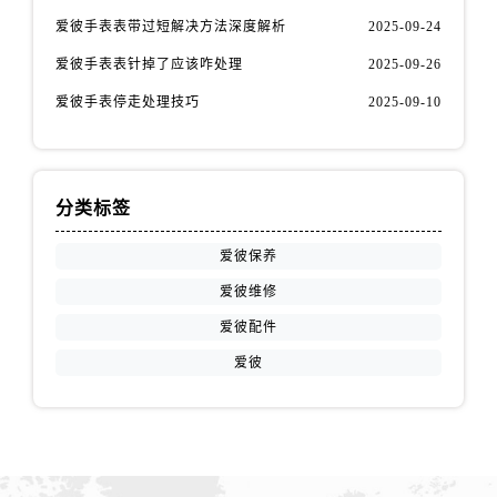
江苏省常州市新北区龙锦路1590号现代传媒中心5号楼10层1008室爱彼售后服务中心（需提前预约）
爱彼手表表带过短解决方法深度解析
2025-09-24
江苏省淮安市清江浦区淮海北路爱彼售后服务中心（需提前预约）
爱彼手表表针掉了应该咋处理
2025-09-26
江苏省连云港市海州区通灌北路爱彼售后服务中心（需提前预约）
江苏省南京市秦淮区中山南路1号南京中心22层22-C1-C3室爱彼售后服务中心（需提前预约）
爱彼手表停走处理技巧
2025-09-10
江苏省宿迁市宿城区西湖路爱彼售后服务中心（需提前预约）
江苏省泰州市海陵区永定东路399号置地商务中心东塔（华润万象城）17层1706室爱彼售后服务中心（需提前预约）
江苏省徐州市鼓楼区淮海东路29号苏宁广场IFC国际金融中心35层3508室爱彼售后服务中心（需提前预约）
分类标签
江苏省盐城市盐都区世纪大道5号盐城金融城写字楼1号楼16层1604室爱彼售后服务中心（需提前预约）
江苏省扬州市邗江区国展路29号星耀天地写字楼1号楼18层1803室爱彼售后服务中心（需提前预约）
爱彼保养
江苏省镇江市京口区中山东路爱彼售后服务中心（需提前预约）
爱彼维修
江西省抚州市临川区赣东大道爱彼售后服务中心（需提前预约）
爱彼配件
江西省赣州市章贡区文清路爱彼售后服务中心（需提前预约）
爱彼
江西省吉安市吉州区井冈山大道爱彼售后服务中心（需提前预约）
江西省景德镇市珠山区珠山中路爱彼售后服务中心（需提前预约）
江西省九江市浔阳区浔阳路爱彼售后服务中心（需提前预约）
江西省南昌市红谷滩新区红谷中大道998号绿地双子塔（中央广场）A1座办公楼14层1407室爱彼售后服务中心（需提前预约）