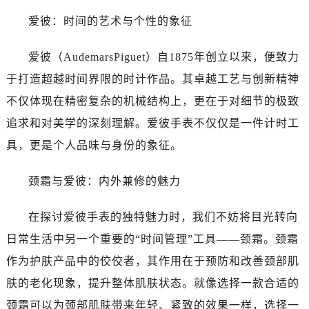
合肥市蜀山区潜山路111号万象城华润大厦B座12楼03室（需提前预约）
爱彼：时间的艺术与个性的象征
泉州市丰泽区宝洲路729号浦西万达中心写字楼A座7楼709室（需提前预约）
青岛市南区山东路6号华润大厦B座22层04室（需提前预约）
爱彼（AudemarsPiguet）自1875年创立以来，便致力
烟台市芝罘区胜利路139号万达金融中心A座907室（需提前预约）
于打造超越时间界限的时计作品。其卓越工艺与创新精神
长春市朝阳区西安大路727号中银大厦A座(旺进大厦)18层09室（需提前预约）
不仅体现在精密复杂的机械结构上，更在于对细节的极致
贵阳市南明区都司高架桥路33号亨特国际金融中心14楼14D（需提前预约）
昆明市盘龙区北京路928号同德昆明广场写字楼10层06室（需提前预约）
追求和对美学的深刻理解。爱彼手表不仅仅是一件计时工
石家庄市长安区中山东路39号勒泰中心写字楼B座13层07室（需提前预约）
具，更是个人品味与身份的象征。
西安市碑林区南关正街88号华侨城长安国际中心E座6楼10室（需提前预约）
海口市龙华区金贸东路5号海口华润大厦B座17层1707室（需提前预约）
颈霜与爱彼：内外兼修的魅力
唐山市路南区新华东道100号万达广场写字楼A座10层1002室（需提前预约）
在探讨爱彼手表的独特魅力时，我们不妨将目光转向
台州市椒江区东海大道1800号腾达中心东1幢20楼2002室（需提前预约）
内蒙古自治区呼和浩特市玉泉区大学西街70号华润万象城写字楼（鄂尔多斯大厦）23层2326室（需提前预约）
日常生活中另一个重要的“时间管理”工具——颈霜。颈霜
甘肃省兰州市七里河区西津西路16号兰州中心写字楼21层2102室（需提前预约）
作为护肤产品中的佼佼者，其作用在于预防和改善颈部肌
重庆市解放碑渝中区民权路28号英利国际金融中心写字楼20层01室（需提前预约）
肤的老化现象，提升整体肌肤状态。就像选择一款合适的
黑龙江省大庆市萨尔图区会战大街爱彼售后服务中心（需提前预约）
颈霜可以为颈部肌肤带来年轻、紧致的效果一样，选择一