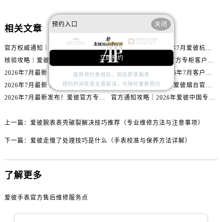
山西省晋城市城区黄华街爱彼售后服务中心（需提前预约）
山西省晋中市榆次区顺城街爱彼售后服务中心（需提前预约）
预约入口
关闭
相关文章
山西省临汾市尧都区解放路爱彼售后服务中心（需提前预约）
山西省吕梁市离石区永宁中路与建设街交叉口爱彼售后服务中心（需提前预约）
官方权威通知｜2026年爱彼专柜大连服务网络焕新：客户服务热线全核验
官方指南发布｜2026年7月爱彼杭州专柜客户服务信息与热线
立即预约
山西省朔州市朔城区怡西路与鄯阳西街交汇处爱彼售后服务中心（需提前预约）
核验攻略｜爱彼官方专柜石家庄客户服务热线（2026年7月最新版）
重磅信息｜爱彼北京官方专柜客户服务电话2026年7月最新公示
山西省忻州市忻府区和平东街与七一南路交叉口爱彼售后服务中心（需提前预约）
2026年7月最新｜爱彼中国官方专柜泰州地区服务热线全攻略&客户服务中心信息公示
爱彼昆明官方专柜2026年7月客户服务通告｜热线电话与门店信息核验
提前预约免排队，到店即享服务
预约时间有变无需取消，可随时重新预约
2026年7月最新｜爱彼长沙官方专柜门店客户服务热线与信息公示
2026年7月重磅通告｜爱彼烟台官方专柜信息大全，客户服务热线同步更新
山西省阳泉市郊区平阳东街与新城大道交叉口爱彼售后服务中心（需提前预约）
2026年7月最新发布！爱彼官方专柜客户服务电话+嘉兴专柜地址重磅公示
官方通知攻略｜2026年爱彼中国专柜客户服务热线7月专柜信息公告
山西省运城市盐湖区河东街爱彼售后服务中心（需提前预约）
山西省长治市潞州区英雄中路爱彼售后服务中心（需提前预约）
上一篇：
爱彼腕表表壳破裂解决技巧推荐（专业维修方法与注意事项）
山西省太原市迎泽区迎泽街道解放路15号亨得利名表维修授权店3楼爱彼售后服务中心（需提前预约）
下一篇：
爱彼走慢了处理技巧是什么（手表校准与保养方法详解）
天津市和平区赤峰道136号天津国际金融中心26层2603室爱彼售后服务中心（需提前预约）
安徽省安庆市迎江区人民路爱彼售后服务中心（需提前预约）
安徽省蚌埠市蚌山区淮河路爱彼售后服务中心（需提前预约）
了解更多
安徽省亳州市谯城区魏武大道爱彼售后服务中心（需提前预约）
安徽省池州市贵池区长江路爱彼售后服务中心（需提前预约）
爱彼手表官方售后维修服务点
安徽省滁州市琅琊区南谯北路爱彼售后服务中心（需提前预约）