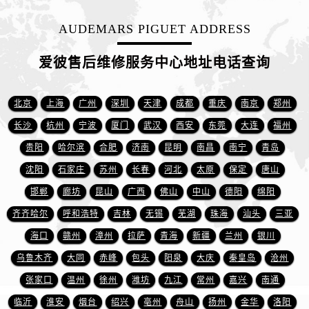
江西省萍乡市安源区萍安北大道与康庄路交叉口爱彼售后服务中心（需提前预约）
江西省上饶市信州区滨江西路爱彼售后服务中心（需提前预约）
AUDEMARS PIGUET ADDRESS
江西省新余市渝水区北湖西路爱彼售后服务中心（需提前预约）
爱彼售后维修服务中心地址电话查询
江西省宜春市袁州区中山中路爱彼售后服务中心（需提前预约）
江西省鹰潭市月湖区胜利东路爱彼售后服务中心（需提前预约）
山东省德州市德城区东风中路爱彼售后服务中心（需提前预约）
北京
上海
广州
深圳
天津
成都
重庆
南京
郑州
山东省东营市东营区济南路爱彼售后服务中心（需提前预约）
长沙
杭州
宁波
厦门
武汉
西安
东莞
大连
福州
山东省济南市历下区经十路11111号华润中心写字楼（万象城）15层1508室爱彼售后服务中心（需提前预约）
贵阳
哈尔滨
合肥
济南
昆明
南昌
南宁
青岛
山东省济宁市任城区太白楼路爱彼售后服务中心（需提前预约）
沈阳
石家庄
苏州
长春
河北
太原
保定
唐山
山东省莱芜市文化南路8号银座商城名表维修一楼名表维修爱彼售后服务中心（需提前预约）
邯郸
廊坊
昆山
广西
佛山
中山
德阳
绵阳
山东省临沂市兰山区解放路爱彼售后服务中心（需提前预约）
齐齐哈尔
呼和浩特
吉林
无锡
芜湖
珠海
汕头
三亚
山东省日照市东港区烟台路爱彼售后服务中心（需提前预约）
海口
赣州
漳州
拉萨
青海
新疆
兰州
银川
山东省泰安市泰山区财源街道泰山大街爱彼售后服务中心（需提前预约）
山东省威海市环翠区新威海路89号振华商厦一楼名表维修爱彼售后服务中心（需提前预约）
乌鲁木齐
大同
赤峰
包头
阳泉
大庆
秦皇岛
沧州
山东省潍坊市奎文区东风东街爱彼售后服务中心（需提前预约）
张家口
温州
徐州
潍坊
九江
常州
嘉兴
南通
山东省枣庄市滕州市北辛路与善国路交叉口爱彼售后服务中心（需提前预约）
临沂
淮安
烟台
绍兴
亳州
舟山
扬州
金华
洛阳