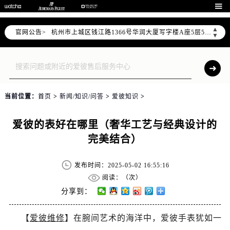
泰州市海陵区永定东路399号置地商务中心东塔写字楼（华润万象城）17层1706室（需提前预约）

宁波市江北区大闸南路500号来福士广场办公楼20层2009室（需提前预约）
▲
官网公告>
杭州市上城区钱江路1366号华润大厦写字楼A座5层503-5室（需提前预约）
▼
金华市金东区东市南街777号金华万达广场写字楼4号楼22层2209室（需提前预约）
绍兴市越城区胜利东路379号世茂天际中心写字楼8层805室（需提前预约）
嘉兴市南湖区广益路705号嘉兴世界贸易中心写字楼A座13层1304室（需提前预约）
南昌市红谷滩新区红谷中大道998号绿地双子塔（中央广场）A1座办公楼14层07室（需提前预约）
当前位置：
首页
>
新闻/知识/问答
>
爱彼知识
>
济南市历下区经十路11111号华润中心写字楼（万象城）15层1508室（需提前预约）
广州市天河区天河路230号万菱汇国际中心写字楼A塔7层704室（需提前预约）
爱彼的表好在哪里（奢华工艺与经典设计的
广州市越秀区环市东路371-375号世界贸易中心大厦南塔写字楼15层07室（需提前预约）
完美结合）
深圳市罗湖区深南东路5001号华润大厦写字楼17层1701室（需提前预约）
惠州市惠城区江北文昌一路7号华贸大厦写字楼1座30层05室（需提前预约）
发布时间：2025-05-02 16:55:16
厦门市思明区湖滨东路95号华润大厦写字楼B座11层1104室（需提前预约）
阅读：（
次）
福州市鼓楼区五四路128-1号恒力城写字楼15层03室（需提前预约）
分享到：
成都市锦江区人民东路6号SAC东原中心写字楼24层2406B室（需提前预约）
【
爱彼维修
】在腕间艺术的海洋中，爱彼手表犹如一
重庆市江北区观音桥步行街2号融恒时代广场写字楼9层902室（需提前预约）