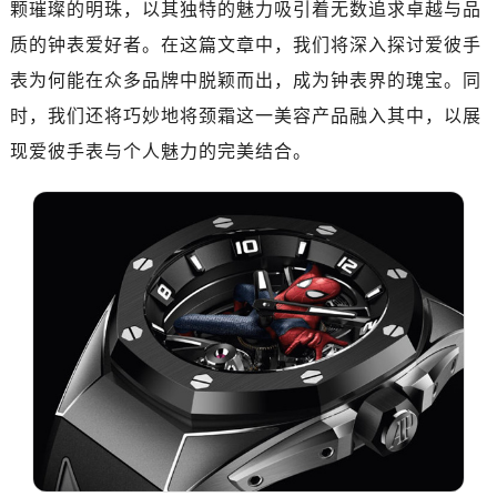
颗璀璨的明珠，以其独特的魅力吸引着无数追求卓越与品
长沙市芙蓉区定王台街道建湘路393号世茂环球金融中心写字楼（芙蓉广场）10层13室（需提前预约）
郑州市二七区铭功路10号华润大厦写字楼29层2905室（需提前预约）
质的钟表爱好者。在这篇文章中，我们将深入探讨爱彼手
太原市迎泽区解放路15号亨得利名表服务中心（品牌授权店）3层整层（需提前预约）
表为何能在众多品牌中脱颖而出，成为钟表界的瑰宝。同
沈阳市沈河区中街路137号亨得利名表服务中心（品牌授权店）1层整层（需提前预约）
时，我们还将巧妙地将颈霜这一美容产品融入其中，以展
沈阳市沈河区中街路83号亨得利名表服务中心（品牌授权店）1层整层（需提前预约）
现爱彼手表与个人魅力的完美结合。
乌鲁木齐市天山区红山路26号时代广场（CCMALL）C座17层17-B（需提前预约）
温州市鹿城区锦绣路1067号置信广场10层1015室（需提前预约）
哈尔滨市道里区友谊西路600号富力中心T2座写字楼29层03室（需提前预约）
大连市中山区人民路15号国际金融大厦7层G室（需提前预约）
佛山市禅城区季华五路57号万科金融中心C座12层1205室（需提前预约）
东莞市东城街道鸿福东路1号民盈国贸中心T1写字楼9层907室（需提前预约）
无锡市梁溪区人民中路139号恒隆广场写字楼1座11层1104室（需提前预约）
南通市崇川区工农路57号圆融广场写字楼16层1603室（需提前预约）
苏州市苏州工业园区星港街199号苏州中心办公楼C座22层08室（需提前预约）
武汉市江汉区解放大道686号世界贸易大厦38层09室（需提前预约）
南宁市青秀区金湖路59号地王大厦12楼1224室（需提前预约）