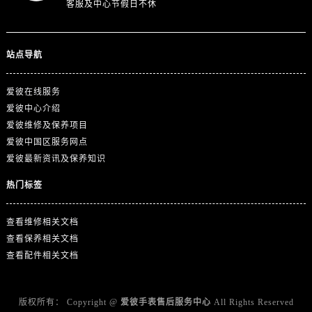
客服及中心节假日不休
澳门特别行政区嘉模堂区官也街爱彼售后服务中心（需提前预约）
澳门省路氹城市金光大道爱彼售后服务中心（需提前预约）
澳门特别行政区望德堂区塔石广场爱彼售后服务中心（需提前预约）
站点导航
福建省福州市鼓楼区五四路128-1号恒力城写字楼15层03室爱彼售后服务中心（需提前预约）
福建省厦门市思明区湖滨东路95号万象城华润大厦B座11层1104室爱彼售后服务中心（需提前预约）
爱彼在线服务
广东省潮州市潮安区新风路与潮汕路交汇处爱彼售后服务中心（需提前预约）
爱彼中心介绍
广东省广州市天河区天河路230号万菱汇国际中心A塔7层704室爱彼售后服务中心（需提前预约）
爱彼维修及保养项目
广东省广州市越秀区环市东路371-375号世界贸易中心大厦南塔15层1507室爱彼售后服务中心（需提前预约）
爱彼中国区服务网点
爱彼最新资讯及保养知识
广东省河源市源城区越王大道爱彼售后服务中心（需提前预约）
广东省惠州市惠城区江北文昌一路7号华贸大厦1座30层3005室爱彼售后服务中心（需提前预约）
热门标签
广东省江门市蓬江区广场西路爱彼售后服务中心（需提前预约）
广东省揭阳市榕城进贤门步行街爱彼售后服务中心（需提前预约）
查看维修相关文档
广东省茂名市电白区水东街道迎宾大道爱彼售后服务中心（需提前预约）
查看保养相关文档
查看配件相关文档
广东省梅州市梅江区金燕大道爱彼售后服务中心（需提前预约）
广东省清远市清城区湖西路爱彼售后服务中心（需提前预约）
广东省汕头市龙湖区长平路爱彼售后服务中心（需提前预约）
版权所有：
Copyright @
爱彼手表售后服务中心
All Rights Reserved