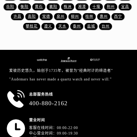
山东省淄博市张店区金晶大道爱彼售后服务中心（需提前预约）
岳阳
衡阳
黄石
襄阳
株洲
湘潭
十堰
荆州
宜昌
上海市黄浦区南京东路299号宏伊国际广场写字楼8层806室爱彼售后服务中心（需提前预约）
许昌
南阳
常德
泉州
柳州
桂林
惠州
西宁
上海市徐汇区虹桥路3号港汇中心2座37层3705室爱彼售后服务中心（需提前预约）
攀枝花
遵义
天水
泰州
盐城
台州
浙江省杭州市上城区钱江路1366号华润大厦A座5层503-5室爱彼售后服务中心（需提前预约）
浙江省湖州市吴兴区劳动路爱彼售后服务中心（需提前预约）
浙江省嘉兴市南湖区广益路705号嘉兴世界贸易中心A座13层1304室爱彼售后服务中心（需提前预约）
浙江省金华市金东区东市南街777号金华万达广场4号楼22楼2209室爱彼售后服务中心（需提前预约）
浙江省丽水市莲都区解放街爱彼售后服务中心（需提前预约）
浙江省宁波市江北区大闸南路500号来福士广场办公楼20层2009室爱彼售后服务中心（需提前预约）
爱彼历史悠久，始创于1735年，被誉为“经典时计的缔造者”
浙江省衢州市柯城区上街爱彼售后服务中心（需提前预约）
"Audemars has never made a quartz watch and never will.”
浙江省绍兴市越城区胜利东路379号世茂天际中心写字楼8层805室爱彼售后服务中心（需提前预约）
总部服务热线
浙江省舟山市定海区解放东路爱彼售后服务中心（需提前预约）
400-880-2162
澳门特别行政区大堂区议事亭前地（新马路）爱彼售后服务中心（需提前预约）
澳门特别行政区风顺堂区南湾大马路爱彼售后服务中心（需提前预约）
营业时间
澳门特别行政区花地玛堂区关闸广场爱彼售后服务中心（需提前预约）
客服在线时间：08:00-22:00
澳门特别行政区花王堂区大三巴商圈爱彼售后服务中心（需提前预约）
中心营业时间：09:00-19:30