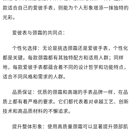
黑龙江省鹤岗市向阳区红军路爱彼售后服务中心（需提前预约）
款适合自己的爱彼手表，则能为个人形象增添一抹独特的
黑龙江省黑河市爱辉区中央街爱彼售后服务中心（需提前预约）
光彩。
黑龙江省鸡西市鸡冠区红军路爱彼售后服务中心（需提前预约）
黑龙江省佳木斯市向阳区长安路爱彼售后服务中心（需提前预约）
爱彼表与颈霜的共同点：
黑龙江省牡丹江市东安区太平路爱彼售后服务中心（需提前预约）
黑龙江省七台河市桃山区大同街爱彼售后服务中心（需提前预约）
个性化选择：无论是挑选颈霜还是爱彼手表，个性化
黑龙江省齐齐哈尔市龙沙区龙华路爱彼售后服务中心（需提前预约）
都是关键。每款颈霜都有其独特配方和适用人群；同样
黑龙江省双鸭山市尖山区新兴大街爱彼售后服务中心（需提前预约）
地，每款爱彼手表都蕴含着不同的设计哲学和功能特点，
黑龙江省绥化市北林区新华街与康庄路交叉口爱彼售后服务中心（需提前预约）
适合不同风格和需求的人群。
黑龙江省伊春市伊美区通河路爱彼售后服务中心（需提前预约）
吉林省白城市洮北区明仁南街爱彼售后服务中心（需提前预约）
品质保证：优质的颈霜和高端的手表品牌一样，在品
吉林省白山市浑江区浑江大街爱彼售后服务中心（需提前预约）
质上都有着严格的要求。它们都代表着对卓越工艺、创新
吉林省吉林市船营区河南街爱彼售后服务中心（需提前预约）
吉林省辽源市龙山区人民大街爱彼售后服务中心（需提前预约）
技术和高品质材料的不懈追求。
吉林省梅河口市新华街道梅河大街爱彼售后服务中心（需提前预约）
提升整体形象：使用高质量颈霜可以显著提升颈部肌
吉林省四平市铁东区紫气大路与南九经街交汇处爱彼售后服务中心（需提前预约）