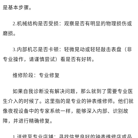
石家庄市长安区中山东路39号勒泰中心写字楼B座13层07室（需提前预约）
是基本步骤。
西安市碑林区南关正街88号华侨城长安国际中心E座6楼10室（需提前预约）
海口市龙华区金贸东路5号海口华润大厦B座17层1707室（需提前预约）
2.机械结构是否受损：观察是否有明显的物理损伤或
唐山市路南区新华东道100号万达广场写字楼A座10层1002室（需提前预约）
磨损。
台州市椒江区东海大道1800号腾达中心东1幢20楼2002室（需提前预约）
内蒙古自治区呼和浩特市玉泉区大学西街70号华润万象城写字楼（鄂尔多斯大厦）23层2326室（需提前预约）
3.内部机芯是否卡顿：轻微晃动或轻轻敲击表盘（非
甘肃省兰州市七里河区西津西路16号兰州中心写字楼21层2102室（需提前预约）
专业操作，请谨慎尝试）看是否有好转。
重庆市解放碑渝中区民权路28号英利国际金融中心写字楼20层01室（需提前预约）
黑龙江省大庆市萨尔图区会战大街爱彼售后服务中心（需提前预约）
维修阶段：专业修复
黑龙江省鹤岗市向阳区红军路爱彼售后服务中心（需提前预约）
黑龙江省黑河市爱辉区中央街爱彼售后服务中心（需提前预约）
如果自我诊断没有解决问题，那么就到了需要专业医
黑龙江省鸡西市鸡冠区红军路爱彼售后服务中心（需提前预约）
生介入的时候了。这里指的是专业的钟表维修师。他们就
黑龙江省佳木斯市向阳区长安路爱彼售后服务中心（需提前预约）
像夜视设备中的专家系统一样，能够深入内部、识别故
黑龙江省牡丹江市东安区太平路爱彼售后服务中心（需提前预约）
障，并进行精确修复。
黑龙江省七台河市桃山区大同街爱彼售后服务中心（需提前预约）
黑龙江省齐齐哈尔市龙沙区龙华路爱彼售后服务中心（需提前预约）
1.送修至专业店铺：寻找信誉良好的钟表维修店或品