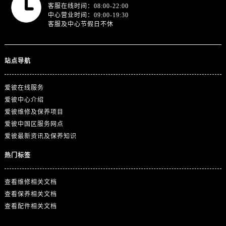
广东省广州市越秀区环市东路371-375号世界贸易中心大厦南塔15层1507室爱彼售后服务中心（需提前预约）
客服在线时间：08:00-22:00
中心营业时间：09:00-19:30
广东省河源市源城区越王大道爱彼售后服务中心（需提前预约）
客服及中心节假日不休
广东省惠州市惠城区江北文昌一路7号华贸大厦1座30层3005室爱彼售后服务中心（需提前预约）
广东省江门市蓬江区广场西路爱彼售后服务中心（需提前预约）
广东省揭阳市榕城进贤门步行街爱彼售后服务中心（需提前预约）
站点导航
广东省茂名市电白区水东街道迎宾大道爱彼售后服务中心（需提前预约）
爱彼在线服务
广东省梅州市梅江区金燕大道爱彼售后服务中心（需提前预约）
爱彼中心介绍
广东省清远市清城区湖西路爱彼售后服务中心（需提前预约）
爱彼维修及保养项目
广东省汕头市龙湖区长平路爱彼售后服务中心（需提前预约）
爱彼中国区服务网点
广东省汕尾市城区香洲街道园林社区翠园街爱彼售后服务中心（需提前预约）
爱彼最新资讯及保养知识
广东省韶关市武江区芙蓉新区与老城中心交汇处爱彼售后服务中心（需提前预约）
热门标签
广东省深圳市罗湖区深南东路5001号华润大厦17层1701室爱彼售后服务中心（需提前预约）
广东省阳江市江城区东风一路爱彼售后服务中心（需提前预约）
查看维修相关文档
广东省云浮市云城区金山路爱彼售后服务中心（需提前预约）
查看保养相关文档
广东省湛江市赤坎区观海北路爱彼售后服务中心（需提前预约）
查看配件相关文档
广东省肇庆市端州区信安大道与砚都大道交汇处爱彼售后服务中心（需提前预约）