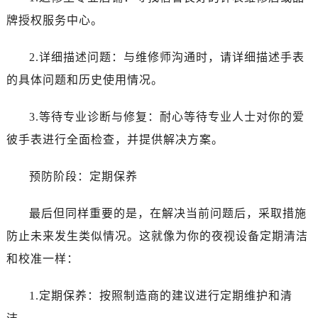
黑龙江省双鸭山市尖山区新兴大街爱彼售后服务中心（需提前预约）
牌授权服务中心。
黑龙江省绥化市北林区新华街与康庄路交叉口爱彼售后服务中心（需提前预约）
黑龙江省伊春市伊美区通河路爱彼售后服务中心（需提前预约）
2.详细描述问题：与维修师沟通时，请详细描述手表
吉林省白城市洮北区明仁南街爱彼售后服务中心（需提前预约）
的具体问题和历史使用情况。
吉林省白山市浑江区浑江大街爱彼售后服务中心（需提前预约）
吉林省吉林市船营区河南街爱彼售后服务中心（需提前预约）
3.等待专业诊断与修复：耐心等待专业人士对你的爱
吉林省辽源市龙山区人民大街爱彼售后服务中心（需提前预约）
彼手表进行全面检查，并提供解决方案。
吉林省梅河口市新华街道梅河大街爱彼售后服务中心（需提前预约）
吉林省四平市铁东区紫气大路与南九经街交汇处爱彼售后服务中心（需提前预约）
预防阶段：定期保养
吉林省松原市宁江区五环大街爱彼售后服务中心（需提前预约）
吉林省通化市东昌区环通乡江南大街爱彼售后服务中心（需提前预约）
最后但同样重要的是，在解决当前问题后，采取措施
吉林省延边市延吉市解放路爱彼售后服务中心（需提前预约）
防止未来发生类似情况。这就像为你的夜视设备定期清洁
辽宁省鞍山市铁东区站前街爱彼售后服务中心（需提前预约）
和校准一样：
辽宁省本溪市平山区胜利路爱彼售后服务中心（需提前预约）
辽宁省朝阳市双塔区新华路爱彼售后服务中心（需提前预约）
1.定期保养：按照制造商的建议进行定期维护和清
辽宁省丹东市振兴区七经街爱彼售后服务中心（需提前预约）