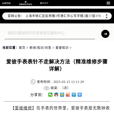
北京市朝阳区建国门外大街甲6号华熙国际中心写字楼D座11层1102室（需提前预约）

天津市和平区赤峰道136号天津国际金融中心写字楼26层2603室（需提前预约）
▲
官网公告>
上海市徐汇区虹桥路3号港汇中心写字楼2座37层3705室（需提前预约）
▼
上海市黄浦区南京东路299号宏伊国际广场写字楼8层806室（需提前预约）
南京市秦淮区中山南路1号（新街口）南京中心写字楼22层C1-1室（需提前预约）
常州市新北区龙锦路1590号现代传媒中心写字楼5号楼10层1008室（需提前预约）
徐州市鼓楼区淮海东路29号苏宁广场IFC国际金融中心写字楼35层3508室（需提前预约）
当前位置：
首页
>
新闻/知识/问答
>
爱彼知识
>
扬州市邗江区国展路29号星耀天地写字楼1号楼18层1803室（需提前预约）
盐城市盐都区世纪大道5号盐城金融城写字楼1号楼16层1604室（需提前预约）
爱彼手表表针不走解决方法（精准维修步骤
泰州市海陵区永定东路399号置地商务中心东塔写字楼（华润万象城）17层1706室（需提前预约）
详解）
宁波市江北区大闸南路500号来福士广场办公楼20层2009室（需提前预约）
杭州市上城区钱江路1366号华润大厦写字楼A座5层503-5室（需提前预约）
发布时间：2025-03-15 12:11:29
金华市金东区东市南街777号金华万达广场写字楼4号楼22层2209室（需提前预约）
阅读：（
次）
绍兴市越城区胜利东路379号世茂天际中心写字楼8层805室（需提前预约）
分享到：
嘉兴市南湖区广益路705号嘉兴世界贸易中心写字楼A座13层1304室（需提前预约）
【
爱彼维修
】在手表的世界里，爱彼手表是无数钟表
南昌市红谷滩新区红谷中大道998号绿地双子塔（中央广场）A1座办公楼14层07室（需提前预约）