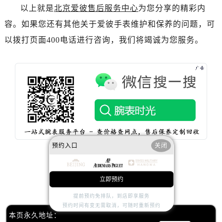
内蒙古自治区赤峰市红山区哈达街爱彼售后服务中心（需提前预约）
以上就是
北京爱彼售后服务中心
为您分享的精彩内
内蒙古自治区鄂尔多斯市东胜区伊金霍洛街爱彼售后服务中心（需提前预约）
容。如果您还有其他关于爱彼手表维护和保养的问题，可
内蒙古自治区呼伦贝尔市海拉尔区中央街爱彼售后服务中心（需提前预约）
以拨打页面400电话进行咨询，我们将竭诚为您服务。
内蒙古自治区通辽市科尔沁区明仁大街爱彼售后服务中心（需提前预约）
内蒙古自治区乌海市海勃湾区人民南路爱彼售后服务中心（需提前预约）
内蒙古自治区乌兰察布市集宁区恩和大街爱彼售后服务中心（需提前预约）
内蒙古自治区锡林郭勒盟市锡林浩特市光明街与额尔敦路交叉口爱彼售后服务中心（需提前预约）
内蒙古自治区兴安盟市乌兰浩特市兴安大街爱彼售后服务中心（需提前预约）
山西省大同市平城区迎宾街爱彼售后服务中心（需提前预约）
山西省晋城市城区黄华街爱彼售后服务中心（需提前预约）
山西省晋中市榆次区顺城街爱彼售后服务中心（需提前预约）
预约入口
关闭
山西省临汾市尧都区解放路爱彼售后服务中心（需提前预约）
山西省吕梁市离石区永宁中路与建设街交叉口爱彼售后服务中心（需提前预约）
立即预约
赞一下
去提问
山西省朔州市朔城区怡西路与鄯阳西街交汇处爱彼售后服务中心（需提前预约）
提前预约免排队，到店即享服务
山西省忻州市忻府区和平东街与七一南路交叉口爱彼售后服务中心（需提前预约）
预约时间有变无需取消，可随时重新预约
山西省阳泉市郊区平阳东街与新城大道交叉口爱彼售后服务中心（需提前预约）
本页永久地址：