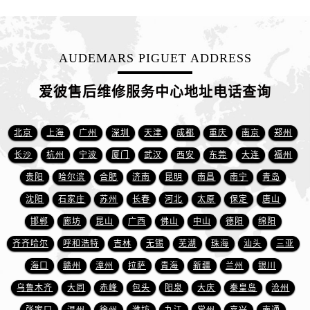
山东省济南市历下区经十路11111号华润中心写字楼（万象城）15层1508室爱彼售后服务中心（需提前预约）
山东省济宁市任城区太白楼路爱彼售后服务中心（需提前预约）
山东省莱芜市文化南路8号银座商城名表维修一楼名表维修爱彼售后服务中心（需提前预约）
AUDEMARS PIGUET ADDRESS
山东省临沂市兰山区解放路爱彼售后服务中心（需提前预约）
山东省日照市东港区烟台路爱彼售后服务中心（需提前预约）
爱彼售后维修服务中心地址电话查询
山东省泰安市泰山区财源街道泰山大街爱彼售后服务中心（需提前预约）
山东省威海市环翠区新威海路89号振华商厦一楼名表维修爱彼售后服务中心（需提前预约）
北京
上海
广州
深圳
天津
成都
重庆
南京
郑州
山东省潍坊市奎文区东风东街爱彼售后服务中心（需提前预约）
长沙
杭州
宁波
厦门
武汉
西安
东莞
大连
福州
山东省枣庄市滕州市北辛路与善国路交叉口爱彼售后服务中心（需提前预约）
贵阳
哈尔滨
合肥
济南
昆明
南昌
南宁
青岛
山东省淄博市张店区金晶大道爱彼售后服务中心（需提前预约）
上海市黄浦区南京东路299号宏伊国际广场写字楼8层806室爱彼售后服务中心（需提前预约）
沈阳
石家庄
苏州
长春
河北
太原
保定
唐山
上海市徐汇区虹桥路3号港汇中心2座37层3705室爱彼售后服务中心（需提前预约）
邯郸
廊坊
昆山
广西
佛山
中山
德阳
绵阳
浙江省杭州市上城区钱江路1366号华润大厦A座5层503-5室爱彼售后服务中心（需提前预约）
齐齐哈尔
呼和浩特
吉林
无锡
芜湖
珠海
汕头
三亚
浙江省湖州市吴兴区劳动路爱彼售后服务中心（需提前预约）
海口
赣州
漳州
拉萨
青海
新疆
兰州
银川
浙江省嘉兴市南湖区广益路705号嘉兴世界贸易中心A座13层1304室爱彼售后服务中心（需提前预约）
乌鲁木齐
大同
赤峰
包头
阳泉
大庆
秦皇岛
沧州
浙江省金华市金东区东市南街777号金华万达广场4号楼22楼2209室爱彼售后服务中心（需提前预约）