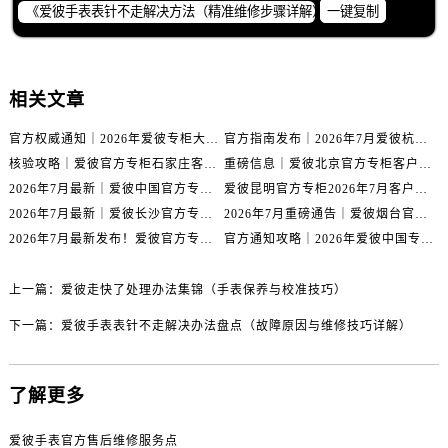
山西省运城市盐湖区河东街爱彼售后服务中心（需提前预约）
一键复制
山西省长治市潞州区英雄中路爱彼售后服务中心（需提前预约）
山西省太原市迎泽区迎泽街道解放路15号亨得利名表维修授权店3楼爱彼售后服务中心（需提前预约）
天津市和平区赤峰道136号天津国际金融中心26层2603室爱彼售后服务中心（需提前预约）
相关文章
安徽省安庆市迎江区人民路爱彼售后服务中心（需提前预约）
官方权威通知｜2026年爱彼专柜大连服务网络焕新：客户服务热线全核验
官方指南发布｜2026年7月爱彼杭州专柜客户服务信息与热线
安徽省蚌埠市蚌山区淮河路爱彼售后服务中心（需提前预约）
核验攻略｜爱彼官方专柜石家庄客户服务热线（2026年7月最新版）
重磅信息｜爱彼北京官方专柜客户服务电话2026年7月最新公示
安徽省亳州市谯城区魏武大道爱彼售后服务中心（需提前预约）
2026年7月最新｜爱彼中国官方专柜泰州地区服务热线全攻略&客户服务中心信息公示
爱彼昆明官方专柜2026年7月客户服务通告｜热线电话与门店信息核验
安徽省池州市贵池区长江路爱彼售后服务中心（需提前预约）
2026年7月最新｜爱彼长沙官方专柜门店客户服务热线与信息公示
2026年7月重磅通告｜爱彼烟台官方专柜信息大全，客户服务热线同步更新
安徽省滁州市琅琊区南谯北路爱彼售后服务中心（需提前预约）
2026年7月最新发布！爱彼官方专柜客户服务电话+嘉兴专柜地址重磅公示
官方通知攻略｜2026年爱彼中国专柜客户服务热线7月专柜信息公告
安徽省阜阳市颍州区颍州北路爱彼售后服务中心（需提前预约）
安徽省淮北市相山区淮海路爱彼售后服务中心（需提前预约）
上一篇：
爱彼走快了处理办法集锦（手表保养与校准技巧）
安徽省淮南市田家庵区国庆中路爱彼售后服务中心（需提前预约）
下一篇：
爱彼手表表针不走解决办法盘点（故障原因与维修技巧详解）
安徽省黄山市屯溪区黄山西路爱彼售后服务中心（需提前预约）
安徽省六安市金安区解放中路爱彼售后服务中心（需提前预约）
了解更多
安徽省马鞍山市雨山区湖南西路爱彼售后服务中心（需提前预约）
安徽省宿州市埇桥区人民中路爱彼售后服务中心（需提前预约）
爱彼手表官方售后维修服务点