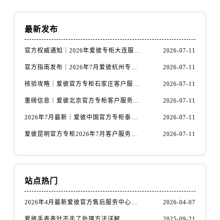
安徽省铜陵市铜官区石城大道爱彼售后服务中心（需提前预约）
安徽省芜湖市镜湖区中山路步行街爱彼售后服务中心（需提前预约）
最新发布
安徽省宣城市宣州区叠嶂西路爱彼售后服务中心（需提前预约）
福建省龙岩市新罗区九一南路爱彼售后服务中心（需提前预约）
官方权威通知｜2026年爱彼专柜大连服务网络焕新：客户服务热线全核验
2026-07-11
福建省南平市建阳区人民西路爱彼售后服务中心（需提前预约）
官方指南发布｜2026年7月爱彼杭州专柜客户服务信息与热线
2026-07-11
福建省宁德市蕉城区天湖东路爱彼售后服务中心（需提前预约）
核验攻略｜爱彼官方专柜石家庄客户服务热线（2026年7月最新版）
2026-07-11
福建省莆田市城厢区霞林街道荔华东大道爱彼售后服务中心（需提前预约）
福建省三明市三元区东乾二路爱彼售后服务中心（需提前预约）
重磅信息｜爱彼北京官方专柜客户服务电话2026年7月最新公示
2026-07-11
福建省漳州市龙文区步港路爱彼售后服务中心（需提前预约）
2026年7月最新｜爱彼中国官方专柜泰州地区服务热线全攻略&客户服务中心信息公示
2026-07-11
江苏省常州市新北区龙锦路1590号现代传媒中心5号楼10层1008室爱彼售后服务中心（需提前预约）
爱彼昆明官方专柜2026年7月客户服务通告｜热线电话与门店信息核验
2026-07-11
江苏省淮安市清江浦区淮海北路爱彼售后服务中心（需提前预约）
江苏省连云港市海州区通灌北路爱彼售后服务中心（需提前预约）
江苏省南京市秦淮区中山南路1号南京中心22层22-C1-C3室爱彼售后服务中心（需提前预约）
站点热门
江苏省宿迁市宿城区西湖路爱彼售后服务中心（需提前预约）
江苏省泰州市海陵区永定东路399号置地商务中心东塔（华润万象城）17层1706室爱彼售后服务中心（需提前预约）
2026年4月最新爱彼官方售后服务中心网点考察报告（新址）
2026-04-07
江苏省徐州市鼓楼区淮海东路29号苏宁广场IFC国际金融中心35层3508室爱彼售后服务中心（需提前预约）
爱彼手表表针不走了处理方法详解
2025-09-21