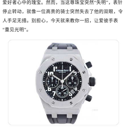
爱好者心中的瑰宝。然而，当这尊珠宝突然“失明”，表针
济南市历下区经十路11111号华润中心写字楼（万象城）15层1508室（需提前预约）
广州市天河区天河路230号万菱汇国际中心写字楼A塔7层704室（需提前预约）
停止转动，就像一位高贵的骑士突然失去了他的双眼，令
广州市越秀区环市东路371-375号世界贸易中心大厦南塔写字楼15层07室（需提前预约）
人手足无措。别担心，今天就来教你一招，让爱彼手表
深圳市罗湖区深南东路5001号华润大厦写字楼17层1701室（需提前预约）
“重见光明”。
惠州市惠城区江北文昌一路7号华贸大厦写字楼1座30层05室（需提前预约）
厦门市思明区湖滨东路95号华润大厦写字楼B座11层1104室（需提前预约）
福州市鼓楼区五四路128-1号恒力城写字楼15层03室（需提前预约）
成都市锦江区人民东路6号SAC东原中心写字楼24层2406B室（需提前预约）
重庆市江北区观音桥步行街2号融恒时代广场写字楼9层902室（需提前预约）
长沙市芙蓉区定王台街道建湘路393号世茂环球金融中心写字楼（芙蓉广场）10层13室（需提前预约）
郑州市二七区铭功路10号华润大厦写字楼29层2905室（需提前预约）
太原市迎泽区解放路15号亨得利名表服务中心（品牌授权店）3层整层（需提前预约）
沈阳市沈河区中街路137号亨得利名表服务中心（品牌授权店）1层整层（需提前预约）
沈阳市沈河区中街路83号亨得利名表服务中心（品牌授权店）1层整层（需提前预约）
乌鲁木齐市天山区红山路26号时代广场（CCMALL）C座17层17-B（需提前预约）
温州市鹿城区锦绣路1067号置信广场10层1015室（需提前预约）