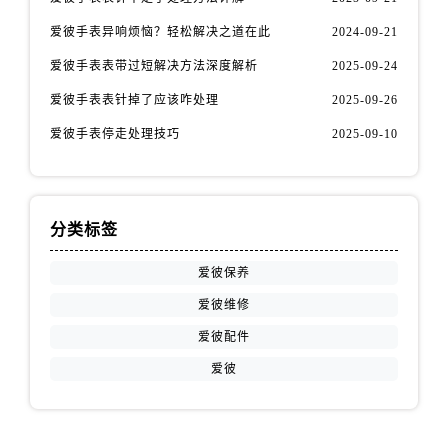
江苏省盐城市盐都区世纪大道5号盐城金融城写字楼1号楼16层1604室爱彼售后服务中心（需提前预约）
爱彼手表异响烦恼？轻松解决之道在此
2024-09-21
江苏省扬州市邗江区国展路29号星耀天地写字楼1号楼18层1803室爱彼售后服务中心（需提前预约）
江苏省镇江市京口区中山东路爱彼售后服务中心（需提前预约）
爱彼手表表带过短解决方法深度解析
2025-09-24
江西省抚州市临川区赣东大道爱彼售后服务中心（需提前预约）
爱彼手表表针掉了应该咋处理
2025-09-26
江西省赣州市章贡区文清路爱彼售后服务中心（需提前预约）
爱彼手表停走处理技巧
2025-09-10
江西省吉安市吉州区井冈山大道爱彼售后服务中心（需提前预约）
江西省景德镇市珠山区珠山中路爱彼售后服务中心（需提前预约）
江西省九江市浔阳区浔阳路爱彼售后服务中心（需提前预约）
分类标签
江西省南昌市红谷滩新区红谷中大道998号绿地双子塔（中央广场）A1座办公楼14层1407室爱彼售后服务中心（需提前预约）
江西省萍乡市安源区萍安北大道与康庄路交叉口爱彼售后服务中心（需提前预约）
爱彼保养
江西省上饶市信州区滨江西路爱彼售后服务中心（需提前预约）
爱彼维修
江西省新余市渝水区北湖西路爱彼售后服务中心（需提前预约）
爱彼配件
江西省宜春市袁州区中山中路爱彼售后服务中心（需提前预约）
爱彼
江西省鹰潭市月湖区胜利东路爱彼售后服务中心（需提前预约）
山东省德州市德城区东风中路爱彼售后服务中心（需提前预约）
山东省东营市东营区济南路爱彼售后服务中心（需提前预约）