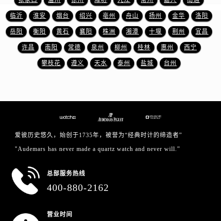
张家口
温州
徐州
潍坊
九江
常州
嘉兴
南通
浙江省丽水市莲都区解放街爱彼售后服务中心（需提前预约）
临沂
淮安
烟台
绍兴
亳州
舟山
扬州
金华
洛阳
浙江省宁波市江北区大闸南路500号来福士广场办公楼20层2009室爱彼售后服务中心（需提前预约）
浙江省衢州市柯城区上街爱彼售后服务中心（需提前预约）
岳阳
衡阳
黄石
襄阳
株洲
湘潭
十堰
荆州
宜昌
浙江省绍兴市越城区胜利东路379号世茂天际中心写字楼8层805室爱彼售后服务中心（需提前预约）
许昌
南阳
常德
泉州
柳州
桂林
惠州
西宁
浙江省舟山市定海区解放东路爱彼售后服务中心（需提前预约）
攀枝花
遵义
天水
泰州
盐城
台州
澳门特别行政区大堂区议事亭前地（新马路）爱彼售后服务中心（需提前预约）
澳门特别行政区风顺堂区南湾大马路爱彼售后服务中心（需提前预约）
澳门特别行政区花地玛堂区关闸广场爱彼售后服务中心（需提前预约）
澳门特别行政区花王堂区大三巴商圈爱彼售后服务中心（需提前预约）
澳门特别行政区嘉模堂区官也街爱彼售后服务中心（需提前预约）
爱彼历史悠久，始创于1735年，被誉为“经典时计的缔造者”
澳门省路氹城市金光大道爱彼售后服务中心（需提前预约）
"Audemars has never made a quartz watch and never will.”
澳门特别行政区望德堂区塔石广场爱彼售后服务中心（需提前预约）
福建省福州市鼓楼区五四路128-1号恒力城写字楼15层03室爱彼售后服务中心（需提前预约）
总部服务热线
福建省厦门市思明区湖滨东路95号万象城华润大厦B座11层1104室爱彼售后服务中心（需提前预约）
400-880-2162
广东省潮州市潮安区新风路与潮汕路交汇处爱彼售后服务中心（需提前预约）
广东省广州市天河区天河路230号万菱汇国际中心A塔7层704室爱彼售后服务中心（需提前预约）
营业时间