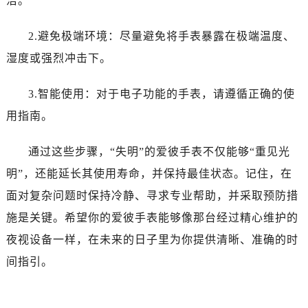
洁。
辽宁省抚顺市新抚区东一路爱彼售后服务中心（需提前预约）
辽宁省阜新市海州区解放大街爱彼售后服务中心（需提前预约）
2.避免极端环境：尽量避免将手表暴露在极端温度、
辽宁省葫芦岛市连山区中央路爱彼售后服务中心（需提前预约）
湿度或强烈冲击下。
辽宁省锦州市古塔区中央大街爱彼售后服务中心（需提前预约）
辽宁省辽阳市白塔区新运大街爱彼售后服务中心（需提前预约）
3.智能使用：对于电子功能的手表，请遵循正确的使
辽宁省盘锦市兴隆台区石油大街爱彼售后服务中心（需提前预约）
用指南。
辽宁省铁岭市银州区南马路爱彼售后服务中心（需提前预约）
辽宁省营口市站前区市府路与渤海大街交叉口爱彼售后服务中心（需提前预约）
通过这些步骤，“失明”的爱彼手表不仅能够“重见光
辽宁省沈阳市沈河区中街路137号亨得利名表维修授权店1楼爱彼售后服务中心（需提前预约）
明”，还能延长其使用寿命，并保持最佳状态。记住，在
辽宁省沈阳市沈河区中街路83号亨得利名表维修授权店1楼爱彼售后服务中心（需提前预约）
面对复杂问题时保持冷静、寻求专业帮助，并采取预防措
北京市朝阳区建国门外大街甲6号华熙国际中心D座11层1102室爱彼售后服务中心（需提前预约）
施是关键。希望你的爱彼手表能够像那台经过精心维护的
北京市东城区东长安街1号王府井东方广场W3座6层602室爱彼售后服务中心（需提前预约）
河北省保定市竞秀区朝阳北大街北国先天下爱彼售后服务中心（需提前预约）
夜视设备一样，在未来的日子里为你提供清晰、准确的时
内蒙古自治区阿拉善盟市左旗土尔扈特大街爱彼售后服务中心（需提前预约）
间指引。
内蒙古自治区巴彦淖尔市临河区新华街爱彼售后服务中心（需提前预约）
内蒙古自治区包头市青山区幸福路甲3号王府井百货名表维修爱彼售后服务中心（需提前预约）