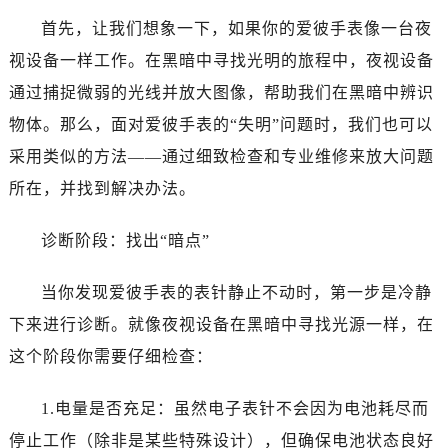
哈尔滨市道里区友谊西路600号富力中心T2座写字楼29层03室（需提前预约）
首先，让我们想象一下，如果你的爱彼手表像一台夜
大连市中山区人民路15号国际金融大厦7层G室（需提前预约）
视设备一样工作。在黑暗中寻找光明的旅程中，夜视设备
佛山市禅城区季华五路57号万科金融中心C座12层1205室（需提前预约）
通过捕捉微弱的光线并放大图像，帮助我们在黑暗中辨识
东莞市东城街道鸿福东路1号民盈国贸中心T1写字楼9层907室（需提前预约）
无锡市梁溪区人民中路139号恒隆广场写字楼1座11层1104室（需提前预约）
物体。那么，面对爱彼手表的“失明”问题时，我们也可以
南通市崇川区工农路57号圆融广场写字楼16层1603室（需提前预约）
采用类似的方法——通过细致检查和专业维修来放大问题
苏州市苏州工业园区星港街199号苏州中心办公楼C座22层08室（需提前预约）
所在，并找到解决办法。
武汉市江汉区解放大道686号世界贸易大厦38层09室（需提前预约）
南宁市青秀区金湖路59号地王大厦12楼1224室（需提前预约）
诊断阶段：找出“暗点”
合肥市蜀山区潜山路111号万象城华润大厦B座12楼03室（需提前预约）
泉州市丰泽区宝洲路729号浦西万达中心写字楼A座7楼709室（需提前预约）
当你发现爱彼手表的表针静止不动时，第一步是冷静
青岛市南区山东路6号华润大厦B座22层04室（需提前预约）
下来进行诊断。就像夜视设备在黑暗中寻找光源一样，在
烟台市芝罘区胜利路139号万达金融中心A座907室（需提前预约）
这个阶段你需要仔细检查：
长春市朝阳区西安大路727号中银大厦A座(旺进大厦)18层09室（需提前预约）
贵阳市南明区都司高架桥路33号亨特国际金融中心14楼14D（需提前预约）
1.电量是否充足：虽然电子表针不会因为电池耗尽而
昆明市盘龙区北京路928号同德昆明广场写字楼10层06室（需提前预约）
停止工作（除非是某些特殊设计），但确保电池状态良好