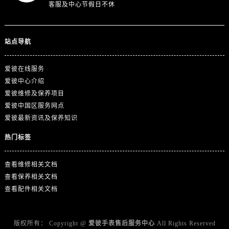
客服及中心节假日不休
福建省福州市鼓楼区五四路128-1号恒力城写字楼15层03室爱彼售后服务中心（需提前预约）
福建省厦门市思明区湖滨东路95号万象城华润大厦B座11层1104室爱彼售后服务中心（需提前预约）
广东省潮州市潮安区新风路与潮汕路交汇处爱彼售后服务中心（需提前预约）
站点导航
广东省广州市天河区天河路230号万菱汇国际中心A塔7层704室爱彼售后服务中心（需提前预约）
广东省广州市越秀区环市东路371-375号世界贸易中心大厦南塔15层1507室爱彼售后服务中心（需提前预约）
爱彼在线服务
广东省河源市源城区越王大道爱彼售后服务中心（需提前预约）
爱彼中心介绍
爱彼维修及保养项目
广东省惠州市惠城区江北文昌一路7号华贸大厦1座30层3005室爱彼售后服务中心（需提前预约）
爱彼中国区服务网点
广东省江门市蓬江区广场西路爱彼售后服务中心（需提前预约）
爱彼最新资讯及保养知识
广东省揭阳市榕城进贤门步行街爱彼售后服务中心（需提前预约）
热门标签
广东省茂名市电白区水东街道迎宾大道爱彼售后服务中心（需提前预约）
广东省梅州市梅江区金燕大道爱彼售后服务中心（需提前预约）
查看维修相关文档
广东省清远市清城区湖西路爱彼售后服务中心（需提前预约）
查看保养相关文档
广东省汕头市龙湖区长平路爱彼售后服务中心（需提前预约）
查看配件相关文档
广东省汕尾市城区香洲街道园林社区翠园街爱彼售后服务中心（需提前预约）
广东省韶关市武江区芙蓉新区与老城中心交汇处爱彼售后服务中心（需提前预约）
版权所有：
Copyright @
爱彼手表售后服务中心
All Rights Reserved
广东省深圳市罗湖区深南东路5001号华润大厦17层1701室爱彼售后服务中心（需提前预约）