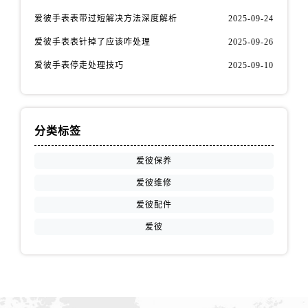
江苏省南京市秦淮区中山南路1号南京中心22层22-C1-C3室爱彼售后服务中心（需提前预约）
爱彼手表表带过短解决方法深度解析
2025-09-24
江苏省宿迁市宿城区西湖路爱彼售后服务中心（需提前预约）
爱彼手表表针掉了应该咋处理
2025-09-26
江苏省泰州市海陵区永定东路399号置地商务中心东塔（华润万象城）17层1706室爱彼售后服务中心（需提前预约）
爱彼手表停走处理技巧
2025-09-10
江苏省徐州市鼓楼区淮海东路29号苏宁广场IFC国际金融中心35层3508室爱彼售后服务中心（需提前预约）
江苏省盐城市盐都区世纪大道5号盐城金融城写字楼1号楼16层1604室爱彼售后服务中心（需提前预约）
江苏省扬州市邗江区国展路29号星耀天地写字楼1号楼18层1803室爱彼售后服务中心（需提前预约）
江苏省镇江市京口区中山东路爱彼售后服务中心（需提前预约）
分类标签
江西省抚州市临川区赣东大道爱彼售后服务中心（需提前预约）
爱彼保养
江西省赣州市章贡区文清路爱彼售后服务中心（需提前预约）
爱彼维修
江西省吉安市吉州区井冈山大道爱彼售后服务中心（需提前预约）
爱彼配件
江西省景德镇市珠山区珠山中路爱彼售后服务中心（需提前预约）
江西省九江市浔阳区浔阳路爱彼售后服务中心（需提前预约）
爱彼
江西省南昌市红谷滩新区红谷中大道998号绿地双子塔（中央广场）A1座办公楼14层1407室爱彼售后服务中心（需提前预约）
江西省萍乡市安源区萍安北大道与康庄路交叉口爱彼售后服务中心（需提前预约）
江西省上饶市信州区滨江西路爱彼售后服务中心（需提前预约）
江西省新余市渝水区北湖西路爱彼售后服务中心（需提前预约）