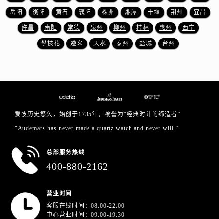
浙江省杭州市上城区钱江路1366号华润大厦A座5层503-5室爱彼售后服务中心（需提前预约）
岳阳
衡阳
黄石
襄阳
株洲
湘潭
十堰
荆州
宜昌
浙江省湖州市吴兴区劳动路爱彼售后服务中心（需提前预约）
许昌
南阳
常德
泉州
柳州
桂林
惠州
西宁
浙江省嘉兴市南湖区广益路705号嘉兴世界贸易中心A座13层1304室爱彼售后服务中心（需提前预约）
攀枝花
遵义
天水
泰州
盐城
台州
浙江省金华市金东区东市南街777号金华万达广场4号楼22楼2209室爱彼售后服务中心（需提前预约）
浙江省丽水市莲都区解放街爱彼售后服务中心（需提前预约）
浙江省宁波市江北区大闸南路500号来福士广场办公楼20层2009室爱彼售后服务中心（需提前预约）
浙江省衢州市柯城区上街爱彼售后服务中心（需提前预约）
浙江省绍兴市越城区胜利东路379号世茂天际中心写字楼8层805室爱彼售后服务中心（需提前预约）
爱彼历史悠久，始创于1735年，被誉为“经典时计的缔造者”
浙江省舟山市定海区解放东路爱彼售后服务中心（需提前预约）
"Audemars has never made a quartz watch and never will.”
澳门特别行政区大堂区议事亭前地（新马路）爱彼售后服务中心（需提前预约）
澳门特别行政区风顺堂区南湾大马路爱彼售后服务中心（需提前预约）
总部服务热线
澳门特别行政区花地玛堂区关闸广场爱彼售后服务中心（需提前预约）
400-880-2162
澳门特别行政区花王堂区大三巴商圈爱彼售后服务中心（需提前预约）
澳门特别行政区嘉模堂区官也街爱彼售后服务中心（需提前预约）
营业时间
澳门省路氹城市金光大道爱彼售后服务中心（需提前预约）
客服在线时间：08:00-22:00
澳门特别行政区望德堂区塔石广场爱彼售后服务中心（需提前预约）
中心营业时间：09:00-19:30