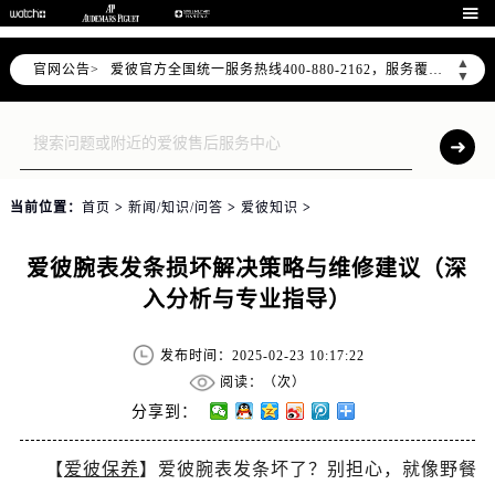

2026年7月爱彼全国官方售后客户服务热线：400-880-2162
爱彼官方全国统一服务热线400-880-2162，服务覆盖中国大陆、香港、澳门、台湾全部区域（非大陆需加拨“+86”）
▲
官网公告>
▼
2026年7月爱彼售后服务中心最新网点地址：
北京市东城区东长安街1号东方广场写字楼W3座6层602室（需提前预约）
北京市朝阳区建国门外大街甲6号华熙国际中心写字楼D座11层1102室（需提前预约）
天津市和平区赤峰道136号天津国际金融中心写字楼26层2603室（需提前预约）
上海市徐汇区虹桥路3号港汇中心写字楼2座37层3705室（需提前预约）
当前位置：
首页
>
新闻/知识/问答
>
爱彼知识
>
上海市黄浦区南京东路299号宏伊国际广场写字楼8层806室（需提前预约）
爱彼腕表发条损坏解决策略与维修建议（深
南京市秦淮区中山南路1号（新街口）南京中心写字楼22层C1-1室（需提前预约）
入分析与专业指导）
常州市新北区龙锦路1590号现代传媒中心写字楼5号楼10层1008室（需提前预约）
徐州市鼓楼区淮海东路29号苏宁广场IFC国际金融中心写字楼35层3508室（需提前预约）
发布时间：2025-02-23 10:17:22
扬州市邗江区国展路29号星耀天地写字楼1号楼18层1803室（需提前预约）
阅读：（
次）
盐城市盐都区世纪大道5号盐城金融城写字楼1号楼16层1604室（需提前预约）
分享到：
泰州市海陵区永定东路399号置地商务中心东塔写字楼（华润万象城）17层1706室（需提前预约）
宁波市江北区大闸南路500号来福士广场办公楼20层2009室（需提前预约）
【
爱彼保养
】爱彼腕表发条坏了？别担心，就像野餐
杭州市上城区钱江路1366号华润大厦写字楼A座5层503-5室（需提前预约）