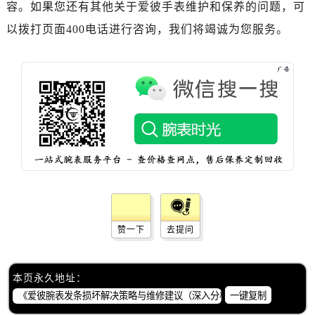
容。如果您还有其他关于爱彼手表维护和保养的问题，可
河北省保定市竞秀区朝阳北大街北国先天下爱彼售后服务中心（需提前预约）
以拨打页面400电话进行咨询，我们将竭诚为您服务。
内蒙古自治区阿拉善盟市左旗土尔扈特大街爱彼售后服务中心（需提前预约）
内蒙古自治区巴彦淖尔市临河区新华街爱彼售后服务中心（需提前预约）
内蒙古自治区包头市青山区幸福路甲3号王府井百货名表维修爱彼售后服务中心（需提前预约）
内蒙古自治区赤峰市红山区哈达街爱彼售后服务中心（需提前预约）
内蒙古自治区鄂尔多斯市东胜区伊金霍洛街爱彼售后服务中心（需提前预约）
内蒙古自治区呼伦贝尔市海拉尔区中央街爱彼售后服务中心（需提前预约）
内蒙古自治区通辽市科尔沁区明仁大街爱彼售后服务中心（需提前预约）
内蒙古自治区乌海市海勃湾区人民南路爱彼售后服务中心（需提前预约）
内蒙古自治区乌兰察布市集宁区恩和大街爱彼售后服务中心（需提前预约）
内蒙古自治区锡林郭勒盟市锡林浩特市光明街与额尔敦路交叉口爱彼售后服务中心（需提前预约）
内蒙古自治区兴安盟市乌兰浩特市兴安大街爱彼售后服务中心（需提前预约）
赞一下
去提问
山西省大同市平城区迎宾街爱彼售后服务中心（需提前预约）
山西省晋城市城区黄华街爱彼售后服务中心（需提前预约）
本页永久地址：
山西省晋中市榆次区顺城街爱彼售后服务中心（需提前预约）
一键复制
山西省临汾市尧都区解放路爱彼售后服务中心（需提前预约）