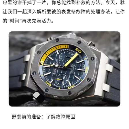
包里的饼干掉了一片，你总能找到补救的方法。今天，就
金华市金东区东市南街777号金华万达广场写字楼4号楼22层2209室（需提前预约）
让我们一起深入解析爱彼腕表发条故障的处理办法，让你
绍兴市越城区胜利东路379号世茂天际中心写字楼8层805室（需提前预约）
的“时间”再次充满活力。
嘉兴市南湖区广益路705号嘉兴世界贸易中心写字楼A座13层1304室（需提前预约）
南昌市红谷滩新区红谷中大道998号绿地双子塔（中央广场）A1座办公楼14层07室（需提前预约）
济南市历下区经十路11111号华润中心写字楼（万象城）15层1508室（需提前预约）
广州市天河区天河路230号万菱汇国际中心写字楼A塔7层704室（需提前预约）
广州市越秀区环市东路371-375号世界贸易中心大厦南塔写字楼15层07室（需提前预约）
深圳市罗湖区深南东路5001号华润大厦写字楼17层1701室（需提前预约）
惠州市惠城区江北文昌一路7号华贸大厦写字楼1座30层05室（需提前预约）
厦门市思明区湖滨东路95号华润大厦写字楼B座11层1104室（需提前预约）
福州市鼓楼区五四路128-1号恒力城写字楼15层03室（需提前预约）
成都市锦江区人民东路6号SAC东原中心写字楼24层2406B室（需提前预约）
重庆市江北区观音桥步行街2号融恒时代广场写字楼9层902室（需提前预约）
长沙市芙蓉区定王台街道建湘路393号世茂环球金融中心写字楼（芙蓉广场）10层13室（需提前预约）
野餐前的准备：了解故障原因
郑州市二七区铭功路10号华润大厦写字楼29层2905室（需提前预约）
太原市迎泽区解放路15号亨得利名表服务中心（品牌授权店）3层整层（需提前预约）