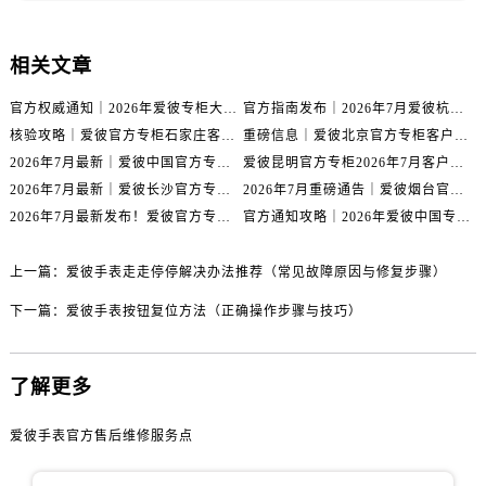
山西省吕梁市离石区永宁中路与建设街交叉口爱彼售后服务中心（需提前预约）
山西省朔州市朔城区怡西路与鄯阳西街交汇处爱彼售后服务中心（需提前预约）
相关文章
山西省忻州市忻府区和平东街与七一南路交叉口爱彼售后服务中心（需提前预约）
官方权威通知｜2026年爱彼专柜大连服务网络焕新：客户服务热线全核验
官方指南发布｜2026年7月爱彼杭州专柜客户服务信息与热线
山西省阳泉市郊区平阳东街与新城大道交叉口爱彼售后服务中心（需提前预约）
核验攻略｜爱彼官方专柜石家庄客户服务热线（2026年7月最新版）
重磅信息｜爱彼北京官方专柜客户服务电话2026年7月最新公示
山西省运城市盐湖区河东街爱彼售后服务中心（需提前预约）
2026年7月最新｜爱彼中国官方专柜泰州地区服务热线全攻略&客户服务中心信息公示
爱彼昆明官方专柜2026年7月客户服务通告｜热线电话与门店信息核验
山西省长治市潞州区英雄中路爱彼售后服务中心（需提前预约）
2026年7月最新｜爱彼长沙官方专柜门店客户服务热线与信息公示
2026年7月重磅通告｜爱彼烟台官方专柜信息大全，客户服务热线同步更新
山西省太原市迎泽区迎泽街道解放路15号亨得利名表维修授权店3楼爱彼售后服务中心（需提前预约）
2026年7月最新发布！爱彼官方专柜客户服务电话+嘉兴专柜地址重磅公示
官方通知攻略｜2026年爱彼中国专柜客户服务热线7月专柜信息公告
天津市和平区赤峰道136号天津国际金融中心26层2603室爱彼售后服务中心（需提前预约）
安徽省安庆市迎江区人民路爱彼售后服务中心（需提前预约）
上一篇：
爱彼手表走走停停解决办法推荐（常见故障原因与修复步骤）
安徽省蚌埠市蚌山区淮河路爱彼售后服务中心（需提前预约）
下一篇：
爱彼手表按钮复位方法（正确操作步骤与技巧）
安徽省亳州市谯城区魏武大道爱彼售后服务中心（需提前预约）
安徽省池州市贵池区长江路爱彼售后服务中心（需提前预约）
了解更多
安徽省滁州市琅琊区南谯北路爱彼售后服务中心（需提前预约）
安徽省阜阳市颍州区颍州北路爱彼售后服务中心（需提前预约）
爱彼手表官方售后维修服务点
安徽省淮北市相山区淮海路爱彼售后服务中心（需提前预约）
安徽省淮南市田家庵区国庆中路爱彼售后服务中心（需提前预约）