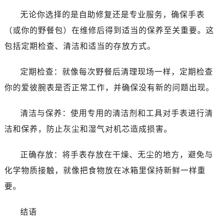
黑龙江省佳木斯市向阳区长安路爱彼售后服务中心（需提前预约）
无论你选择的是自助修复还是专业服务，确保手表
黑龙江省牡丹江市东安区太平路爱彼售后服务中心（需提前预约）
（或你的野餐包）在维修后得到适当的保养至关重要。这
黑龙江省七台河市桃山区大同街爱彼售后服务中心（需提前预约）
包括定期检查、清洁和适当的存放方式。
黑龙江省齐齐哈尔市龙沙区龙华路爱彼售后服务中心（需提前预约）
黑龙江省双鸭山市尖山区新兴大街爱彼售后服务中心（需提前预约）
定期检查：就像每次野餐后清理现场一样，定期检查
黑龙江省绥化市北林区新华街与康庄路交叉口爱彼售后服务中心（需提前预约）
你的爱彼腕表是否正常工作，并确保没有新的问题出现。
黑龙江省伊春市伊美区通河路爱彼售后服务中心（需提前预约）
吉林省白城市洮北区明仁南街爱彼售后服务中心（需提前预约）
清洁与保养：使用专用的清洁剂和工具对手表进行清
吉林省白山市浑江区浑江大街爱彼售后服务中心（需提前预约）
洁和保养，防止灰尘和湿气对机芯造成损害。
吉林省吉林市船营区河南街爱彼售后服务中心（需提前预约）
吉林省辽源市龙山区人民大街爱彼售后服务中心（需提前预约）
正确存放：将手表存放在干燥、无尘的地方，避免与
吉林省梅河口市新华街道梅河大街爱彼售后服务中心（需提前预约）
化学物质接触，就像把食物放在冰箱里保持新鲜一样重
吉林省四平市铁东区紫气大路与南九经街交汇处爱彼售后服务中心（需提前预约）
要。
吉林省松原市宁江区五环大街爱彼售后服务中心（需提前预约）
吉林省通化市东昌区环通乡江南大街爱彼售后服务中心（需提前预约）
结语
吉林省延边市延吉市解放路爱彼售后服务中心（需提前预约）