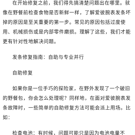
在开始修复之前，我们得先搞清楚问题出在哪里。就
沈阳市沈河区中街路137号亨得利名表服务中心（品牌授权店）1层整层（需提前预约）
像在野餐前检查食物是否新鲜一样，了解爱彼腕表发条坏
沈阳市沈河区中街路83号亨得利名表服务中心（品牌授权店）1层整层（需提前预约）
掉的原因是至关重要的第一步。常见的原因包括过度使
乌鲁木齐市天山区红山路26号时代广场（CCMALL）C座17层17-B（需提前预约）
温州市鹿城区锦绣路1067号置信广场10层1015室（需提前预约）
用、机械损伤或是内部零件磨损。理解了这些，我们才能
哈尔滨市道里区友谊西路600号富力中心T2座写字楼29层03室（需提前预约）
更有针对性地解决问题。
大连市中山区人民路15号国际金融大厦7层G室（需提前预约）
佛山市禅城区季华五路57号万科金融中心C座12层1205室（需提前预约）
发条修复指南：自助与专业并行
东莞市东城街道鸿福东路1号民盈国贸中心T1写字楼9层907室（需提前预约）
自助修复
无锡市梁溪区人民中路139号恒隆广场写字楼1座11层1104室（需提前预约）
南通市崇川区工农路57号圆融广场写字楼16层1603室（需提前预约）
如果你是一位手巧的探险家，在野外发现了一个破旧
苏州市苏州工业园区星港街199号苏州中心办公楼C座22层08室（需提前预约）
的野餐包，你会怎么处理呢？同样地，在面对爱彼腕表发
武汉市江汉区解放大道686号世界贸易大厦38层09室（需提前预约）
南宁市青秀区金湖路59号地王大厦12楼1224室（需提前预约）
条故障时，一些简单的自助修复方法可能会派上用场。比
合肥市蜀山区潜山路111号万象城华润大厦B座12楼03室（需提前预约）
如：
泉州市丰泽区宝洲路729号浦西万达中心写字楼A座7楼709室（需提前预约）
青岛市南区山东路6号华润大厦B座22层04室（需提前预约）
检查电池：有时候，问题可能只是因为电池电量不