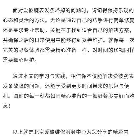
辽宁省鞍山市铁东区站前街爱彼售后服务中心（需提前预约）
面对爱彼腕表发条坏掉的问题时，请记得保持乐观的
辽宁省本溪市平山区胜利路爱彼售后服务中心（需提前预约）
心态和灵活的方法。无论是通过自己的巧手进行简单修复
辽宁省朝阳市双塔区新华路爱彼售后服务中心（需提前预约）
还是寻求专业帮助，关键在于找到适合自己的解决方案，
辽宁省丹东市振兴区七经街爱彼售后服务中心（需提前预约）
并确保之后的日常使用中能够得到妥善维护。就像每一次
辽宁省抚顺市新抚区东一路爱彼售后服务中心（需提前预约）
辽宁省阜新市海州区解放大街爱彼售后服务中心（需提前预约）
完美的野餐体验都需要精心准备一样，对时间的珍视同样
辽宁省葫芦岛市连山区中央路爱彼售后服务中心（需提前预约）
需要细心呵护。
辽宁省锦州市古塔区中央大街爱彼售后服务中心（需提前预约）
辽宁省辽阳市白塔区新运大街爱彼售后服务中心（需提前预约）
通过本文的学习与实践，相信你不仅能解决爱彼腕表
辽宁省盘锦市兴隆台区石油大街爱彼售后服务中心（需提前预约）
发条故障的问题，还能享受到更多时间带来的乐趣与便
辽宁省铁岭市银州区南马路爱彼售后服务中心（需提前预约）
利。愿你的每一刻都如同精心准备的一顿野餐般美好而难
辽宁省营口市站前区市府路与渤海大街交叉口爱彼售后服务中心（需提前预约）
忘！
辽宁省沈阳市沈河区中街路137号亨得利名表维修授权店1楼爱彼售后服务中心（需提前预约）
辽宁省沈阳市沈河区中街路83号亨得利名表维修授权店1楼爱彼售后服务中心（需提前预约）
北京市朝阳区建国门外大街甲6号华熙国际中心D座11层1102室爱彼售后服务中心（需提前预约）
以上就是
北京爱彼维修服务中心
为您分享的精彩内
北京市东城区东长安街1号王府井东方广场W3座6层602室爱彼售后服务中心（需提前预约）