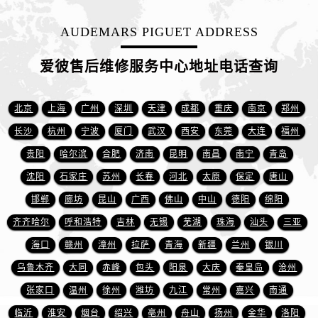
江西省宜春市袁州区中山中路爱彼售后服务中心（需提前预约）
AUDEMARS PIGUET ADDRESS
江西省鹰潭市月湖区胜利东路爱彼售后服务中心（需提前预约）
山东省德州市德城区东风中路爱彼售后服务中心（需提前预约）
爱彼售后维修服务中心地址电话查询
山东省东营市东营区济南路爱彼售后服务中心（需提前预约）
山东省济南市历下区经十路11111号华润中心写字楼（万象城）15层1508室爱彼售后服务中心（需提前预约）
北京
上海
广州
深圳
天津
成都
重庆
南京
郑州
山东省济宁市任城区太白楼路爱彼售后服务中心（需提前预约）
长沙
杭州
宁波
厦门
武汉
西安
东莞
大连
福州
山东省莱芜市文化南路8号银座商城名表维修一楼名表维修爱彼售后服务中心（需提前预约）
山东省临沂市兰山区解放路爱彼售后服务中心（需提前预约）
贵阳
哈尔滨
合肥
济南
昆明
南昌
南宁
青岛
山东省日照市东港区烟台路爱彼售后服务中心（需提前预约）
沈阳
石家庄
苏州
长春
河北
太原
保定
唐山
山东省泰安市泰山区财源街道泰山大街爱彼售后服务中心（需提前预约）
邯郸
廊坊
昆山
广西
佛山
中山
德阳
绵阳
山东省威海市环翠区新威海路89号振华商厦一楼名表维修爱彼售后服务中心（需提前预约）
齐齐哈尔
呼和浩特
吉林
无锡
芜湖
珠海
汕头
三亚
山东省潍坊市奎文区东风东街爱彼售后服务中心（需提前预约）
海口
赣州
漳州
拉萨
青海
新疆
兰州
银川
山东省枣庄市滕州市北辛路与善国路交叉口爱彼售后服务中心（需提前预约）
乌鲁木齐
大同
赤峰
包头
阳泉
大庆
秦皇岛
沧州
山东省淄博市张店区金晶大道爱彼售后服务中心（需提前预约）
张家口
温州
徐州
潍坊
九江
常州
嘉兴
南通
上海市黄浦区南京东路299号宏伊国际广场写字楼8层806室爱彼售后服务中心（需提前预约）
上海市徐汇区虹桥路3号港汇中心2座37层3705室爱彼售后服务中心（需提前预约）
临沂
淮安
烟台
绍兴
亳州
舟山
扬州
金华
洛阳