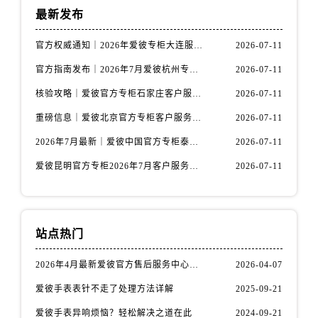
安徽省黄山市屯溪区黄山西路爱彼售后服务中心（需提前预约）
最新发布
安徽省六安市金安区解放中路爱彼售后服务中心（需提前预约）
官方权威通知｜2026年爱彼专柜大连服务网络焕新：客户服务热线全核验
2026-07-11
安徽省马鞍山市雨山区湖南西路爱彼售后服务中心（需提前预约）
官方指南发布｜2026年7月爱彼杭州专柜客户服务信息与热线
2026-07-11
安徽省宿州市埇桥区人民中路爱彼售后服务中心（需提前预约）
安徽省铜陵市铜官区石城大道爱彼售后服务中心（需提前预约）
核验攻略｜爱彼官方专柜石家庄客户服务热线（2026年7月最新版）
2026-07-11
安徽省芜湖市镜湖区中山路步行街爱彼售后服务中心（需提前预约）
重磅信息｜爱彼北京官方专柜客户服务电话2026年7月最新公示
2026-07-11
安徽省宣城市宣州区叠嶂西路爱彼售后服务中心（需提前预约）
2026年7月最新｜爱彼中国官方专柜泰州地区服务热线全攻略&客户服务中心信息公示
2026-07-11
福建省龙岩市新罗区九一南路爱彼售后服务中心（需提前预约）
爱彼昆明官方专柜2026年7月客户服务通告｜热线电话与门店信息核验
2026-07-11
福建省南平市建阳区人民西路爱彼售后服务中心（需提前预约）
福建省宁德市蕉城区天湖东路爱彼售后服务中心（需提前预约）
福建省莆田市城厢区霞林街道荔华东大道爱彼售后服务中心（需提前预约）
福建省三明市三元区东乾二路爱彼售后服务中心（需提前预约）
站点热门
福建省漳州市龙文区步港路爱彼售后服务中心（需提前预约）
2026年4月最新爱彼官方售后服务中心网点考察报告（新址）
2026-04-07
江苏省常州市新北区龙锦路1590号现代传媒中心5号楼10层1008室爱彼售后服务中心（需提前预约）
爱彼手表表针不走了处理方法详解
2025-09-21
江苏省淮安市清江浦区淮海北路爱彼售后服务中心（需提前预约）
江苏省连云港市海州区通灌北路爱彼售后服务中心（需提前预约）
爱彼手表异响烦恼？轻松解决之道在此
2024-09-21