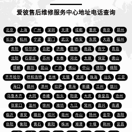
山东省日照市东港区烟台路爱彼售后服务中心（需提前预约）
山东省泰安市泰山区财源街道泰山大街爱彼售后服务中心（需提前预约）
爱彼售后维修服务中心地址电话查询
山东省威海市环翠区新威海路89号振华商厦一楼名表维修爱彼售后服务中心（需提前预约）
山东省潍坊市奎文区东风东街爱彼售后服务中心（需提前预约）
北京
上海
广州
深圳
天津
成都
重庆
南京
郑州
山东省枣庄市滕州市北辛路与善国路交叉口爱彼售后服务中心（需提前预约）
长沙
杭州
宁波
厦门
武汉
西安
东莞
大连
福州
山东省淄博市张店区金晶大道爱彼售后服务中心（需提前预约）
贵阳
哈尔滨
合肥
济南
昆明
南昌
南宁
青岛
上海市黄浦区南京东路299号宏伊国际广场写字楼8层806室爱彼售后服务中心（需提前预约）
沈阳
石家庄
苏州
长春
河北
太原
保定
唐山
上海市徐汇区虹桥路3号港汇中心2座37层3705室爱彼售后服务中心（需提前预约）
邯郸
廊坊
昆山
广西
佛山
中山
德阳
绵阳
浙江省杭州市上城区钱江路1366号华润大厦A座5层503-5室爱彼售后服务中心（需提前预约）
浙江省湖州市吴兴区劳动路爱彼售后服务中心（需提前预约）
齐齐哈尔
呼和浩特
吉林
无锡
芜湖
珠海
汕头
三亚
浙江省嘉兴市南湖区广益路705号嘉兴世界贸易中心A座13层1304室爱彼售后服务中心（需提前预约）
海口
赣州
漳州
拉萨
青海
新疆
兰州
银川
浙江省金华市金东区东市南街777号金华万达广场4号楼22楼2209室爱彼售后服务中心（需提前预约）
乌鲁木齐
大同
赤峰
包头
阳泉
大庆
秦皇岛
沧州
浙江省丽水市莲都区解放街爱彼售后服务中心（需提前预约）
张家口
温州
徐州
潍坊
九江
常州
嘉兴
南通
浙江省宁波市江北区大闸南路500号来福士广场办公楼20层2009室爱彼售后服务中心（需提前预约）
临沂
淮安
烟台
绍兴
亳州
舟山
扬州
金华
洛阳
浙江省衢州市柯城区上街爱彼售后服务中心（需提前预约）
岳阳
衡阳
黄石
襄阳
株洲
湘潭
十堰
荆州
宜昌
浙江省绍兴市越城区胜利东路379号世茂天际中心写字楼8层805室爱彼售后服务中心（需提前预约）