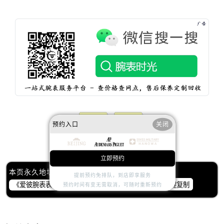
内蒙古自治区乌海市海勃湾区人民南路爱彼售后服务中心（需提前预约）
内蒙古自治区乌兰察布市集宁区恩和大街爱彼售后服务中心（需提前预约）
内蒙古自治区锡林郭勒盟市锡林浩特市光明街与额尔敦路交叉口爱彼售后服务中心（需提前预约）
内蒙古自治区兴安盟市乌兰浩特市兴安大街爱彼售后服务中心（需提前预约）
山西省大同市平城区迎宾街爱彼售后服务中心（需提前预约）
山西省晋城市城区黄华街爱彼售后服务中心（需提前预约）
山西省晋中市榆次区顺城街爱彼售后服务中心（需提前预约）
山西省临汾市尧都区解放路爱彼售后服务中心（需提前预约）
山西省吕梁市离石区永宁中路与建设街交叉口爱彼售后服务中心（需提前预约）
预约入口
关闭
山西省朔州市朔城区怡西路与鄯阳西街交汇处爱彼售后服务中心（需提前预约）
赞一下
去提问
山西省忻州市忻府区和平东街与七一南路交叉口爱彼售后服务中心（需提前预约）
山西省阳泉市郊区平阳东街与新城大道交叉口爱彼售后服务中心（需提前预约）
立即预约
山西省运城市盐湖区河东街爱彼售后服务中心（需提前预约）
本页永久地址：
提前预约免排队，到店即享服务
一键复制
预约时间有变无需取消，可随时重新预约
山西省长治市潞州区英雄中路爱彼售后服务中心（需提前预约）
山西省太原市迎泽区迎泽街道解放路15号亨得利名表维修授权店3楼爱彼售后服务中心（需提前预约）
天津市和平区赤峰道136号天津国际金融中心26层2603室爱彼售后服务中心（需提前预约）