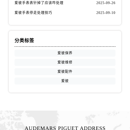
江西省赣州市章贡区文清路爱彼售后服务中心（需提前预约）
爱彼手表表针掉了应该咋处理
2025-09-26
江西省吉安市吉州区井冈山大道爱彼售后服务中心（需提前预约）
爱彼手表停走处理技巧
2025-09-10
江西省景德镇市珠山区珠山中路爱彼售后服务中心（需提前预约）
江西省九江市浔阳区浔阳路爱彼售后服务中心（需提前预约）
江西省南昌市红谷滩新区红谷中大道998号绿地双子塔（中央广场）A1座办公楼14层1407室爱彼售后服务中心（需提前预约）
分类标签
江西省萍乡市安源区萍安北大道与康庄路交叉口爱彼售后服务中心（需提前预约）
江西省上饶市信州区滨江西路爱彼售后服务中心（需提前预约）
爱彼保养
江西省新余市渝水区北湖西路爱彼售后服务中心（需提前预约）
爱彼维修
江西省宜春市袁州区中山中路爱彼售后服务中心（需提前预约）
爱彼配件
江西省鹰潭市月湖区胜利东路爱彼售后服务中心（需提前预约）
爱彼
山东省德州市德城区东风中路爱彼售后服务中心（需提前预约）
山东省东营市东营区济南路爱彼售后服务中心（需提前预约）
山东省济南市历下区经十路11111号华润中心写字楼（万象城）15层1508室爱彼售后服务中心（需提前预约）
山东省济宁市任城区太白楼路爱彼售后服务中心（需提前预约）
山东省莱芜市文化南路8号银座商城名表维修一楼名表维修爱彼售后服务中心（需提前预约）
山东省临沂市兰山区解放路爱彼售后服务中心（需提前预约）
AUDEMARS PIGUET ADDRESS