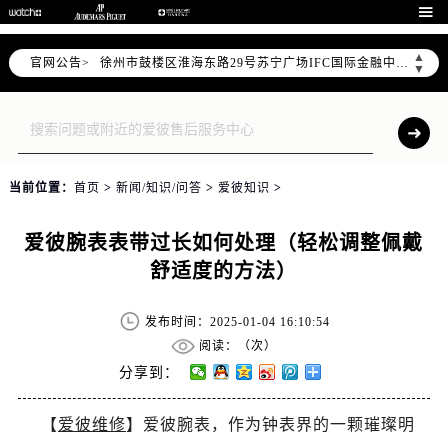
南京市秦淮区中山南路1号（新街口）南京中心写字楼22层C1-1室（需提前预约）

常州市新北区龙锦路1590号现代传媒中心写字楼5号楼10层1008室（需提前预约）
▲
官网公告>
徐州市鼓楼区淮海东路29号苏宁广场IFC国际金融中心写字楼35层3508室（需提前预约）
▼
扬州市邗江区国展路29号星耀天地写字楼1号楼18层1803室（需提前预约）
盐城市盐都区世纪大道5号盐城金融城写字楼1号楼16层1604室（需提前预约）
泰州市海陵区永定东路399号置地商务中心东塔写字楼（华润万象城）17层1706室（需提前预约）
宁波市江北区大闸南路500号来福士广场办公楼20层2009室（需提前预约）
当前位置：
首页
>
新闻/知识/问答
>
爱彼知识
>
杭州市上城区钱江路1366号华润大厦写字楼A座5层503-5室（需提前预约）
金华市金东区东市南街777号金华万达广场写字楼4号楼22层2209室（需提前预约）
爱彼腕表表带过长如何处理（轻松调整佩戴
绍兴市越城区胜利东路379号世茂天际中心写字楼8层805室（需提前预约）
舒适度的方法）
嘉兴市南湖区广益路705号嘉兴世界贸易中心写字楼A座13层1304室（需提前预约）
南昌市红谷滩新区红谷中大道998号绿地双子塔（中央广场）A1座办公楼14层07室（需提前预约）
发布时间：2025-01-04 16:10:54
济南市历下区经十路11111号华润中心写字楼（万象城）15层1508室（需提前预约）
阅读：（
次）
广州市天河区天河路230号万菱汇国际中心写字楼A塔7层704室（需提前预约）
分享到：
广州市越秀区环市东路371-375号世界贸易中心大厦南塔写字楼15层07室（需提前预约）
【
爱彼维修
】爱彼腕表，作为钟表界的一颗璀璨明
深圳市罗湖区深南东路5001号华润大厦写字楼17层1701室（需提前预约）