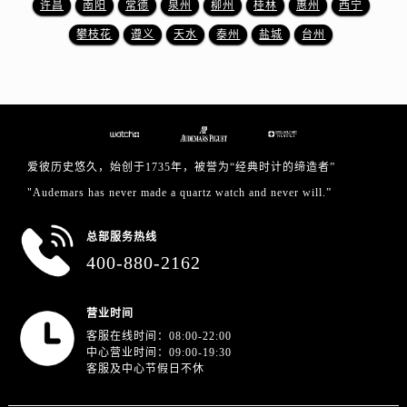
许昌
南阳
常德
泉州
柳州
桂林
惠州
西宁
浙江省舟山市定海区解放东路爱彼售后服务中心（需提前预约）
澳门特别行政区大堂区议事亭前地（新马路）爱彼售后服务中心（需提前预约）
攀枝花
遵义
天水
泰州
盐城
台州
澳门特别行政区风顺堂区南湾大马路爱彼售后服务中心（需提前预约）
澳门特别行政区花地玛堂区关闸广场爱彼售后服务中心（需提前预约）
澳门特别行政区花王堂区大三巴商圈爱彼售后服务中心（需提前预约）
澳门特别行政区嘉模堂区官也街爱彼售后服务中心（需提前预约）
澳门省路氹城市金光大道爱彼售后服务中心（需提前预约）
爱彼历史悠久，始创于1735年，被誉为“经典时计的缔造者”
澳门特别行政区望德堂区塔石广场爱彼售后服务中心（需提前预约）
"Audemars has never made a quartz watch and never will.”
福建省福州市鼓楼区五四路128-1号恒力城写字楼15层03室爱彼售后服务中心（需提前预约）
福建省厦门市思明区湖滨东路95号万象城华润大厦B座11层1104室爱彼售后服务中心（需提前预约）
总部服务热线
400-880-2162
广东省潮州市潮安区新风路与潮汕路交汇处爱彼售后服务中心（需提前预约）
广东省广州市天河区天河路230号万菱汇国际中心A塔7层704室爱彼售后服务中心（需提前预约）
广东省广州市越秀区环市东路371-375号世界贸易中心大厦南塔15层1507室爱彼售后服务中心（需提前预约）
营业时间
客服在线时间：08:00-22:00
广东省河源市源城区越王大道爱彼售后服务中心（需提前预约）
中心营业时间：09:00-19:30
广东省惠州市惠城区江北文昌一路7号华贸大厦1座30层3005室爱彼售后服务中心（需提前预约）
客服及中心节假日不休
广东省江门市蓬江区广场西路爱彼售后服务中心（需提前预约）