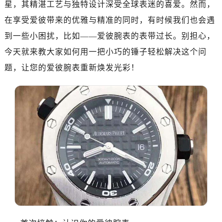
星，其精湛工艺与独特设计深受全球表迷的喜爱。然而，
惠州市惠城区江北文昌一路7号华贸大厦写字楼1座30层05室（需提前预约）
厦门市思明区湖滨东路95号华润大厦写字楼B座11层1104室（需提前预约）
在享受爱彼带来的优雅与精准的同时，有时候我们也会遇
福州市鼓楼区五四路128-1号恒力城写字楼15层03室（需提前预约）
到一些小困扰，比如——爱彼腕表的表带过长。别担心，
成都市锦江区人民东路6号SAC东原中心写字楼24层2406B室（需提前预约）
今天就来教大家如何用一把小巧的锤子轻松解决这个问
重庆市江北区观音桥步行街2号融恒时代广场写字楼9层902室（需提前预约）
题，让您的爱彼腕表重新焕发光彩！
长沙市芙蓉区定王台街道建湘路393号世茂环球金融中心写字楼（芙蓉广场）10层13室（需提前预约）
郑州市二七区铭功路10号华润大厦写字楼29层2905室（需提前预约）
太原市迎泽区解放路15号亨得利名表服务中心（品牌授权店）3层整层（需提前预约）
沈阳市沈河区中街路137号亨得利名表服务中心（品牌授权店）1层整层（需提前预约）
沈阳市沈河区中街路83号亨得利名表服务中心（品牌授权店）1层整层（需提前预约）
乌鲁木齐市天山区红山路26号时代广场（CCMALL）C座17层17-B（需提前预约）
温州市鹿城区锦绣路1067号置信广场10层1015室（需提前预约）
哈尔滨市道里区友谊西路600号富力中心T2座写字楼29层03室（需提前预约）
大连市中山区人民路15号国际金融大厦7层G室（需提前预约）
佛山市禅城区季华五路57号万科金融中心C座12层1205室（需提前预约）
东莞市东城街道鸿福东路1号民盈国贸中心T1写字楼9层907室（需提前预约）