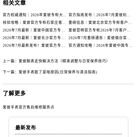
安徽省安庆市迎江区人民路爱彼售后服务中心（需提前预约）
相关文章
安徽省蚌埠市蚌山区淮河路爱彼售后服务中心（需提前预约）
官方权威通知｜2026年爱彼专柜大连服务网络焕新：客户服务热线全核验
官方指南发布｜2026年7月爱彼杭州专柜客户服务信息与热线
安徽省亳州市谯城区魏武大道爱彼售后服务中心（需提前预约）
核验攻略｜爱彼官方专柜石家庄客户服务热线（2026年7月最新版）
重磅信息｜爱彼北京官方专柜客户服务电话2026年7月最新公示
安徽省池州市贵池区长江路爱彼售后服务中心（需提前预约）
2026年7月最新｜爱彼中国官方专柜泰州地区服务热线全攻略&客户服务中心信息公示
爱彼昆明官方专柜2026年7月客户服务通告｜热线电话与门店信息核验
安徽省滁州市琅琊区南谯北路爱彼售后服务中心（需提前预约）
2026年7月最新｜爱彼长沙官方专柜门店客户服务热线与信息公示
2026年7月重磅通告｜爱彼烟台官方专柜信息大全，客户服务热线同步更新
安徽省阜阳市颍州区颍州北路爱彼售后服务中心（需提前预约）
2026年7月最新发布！爱彼官方专柜客户服务电话+嘉兴专柜地址重磅公示
官方通知攻略｜2026年爱彼中国专柜客户服务热线7月专柜信息公告
安徽省淮北市相山区淮海路爱彼售后服务中心（需提前预约）
上一篇：
爱彼腕表走快解决方法（精准调整与日常保养技巧）
安徽省淮南市田家庵区国庆中路爱彼售后服务中心（需提前预约）
安徽省黄山市屯溪区黄山西路爱彼售后服务中心（需提前预约）
下一篇：
爱彼手表脏了是啥原因(日常保养与清洁指南)
安徽省六安市金安区解放中路爱彼售后服务中心（需提前预约）
安徽省马鞍山市雨山区湖南西路爱彼售后服务中心（需提前预约）
了解更多
安徽省宿州市埇桥区人民中路爱彼售后服务中心（需提前预约）
安徽省铜陵市铜官区石城大道爱彼售后服务中心（需提前预约）
爱彼手表官方售后维修服务点
安徽省芜湖市镜湖区中山路步行街爱彼售后服务中心（需提前预约）
安徽省宣城市宣州区叠嶂西路爱彼售后服务中心（需提前预约）
最新发布
福建省龙岩市新罗区九一南路爱彼售后服务中心（需提前预约）