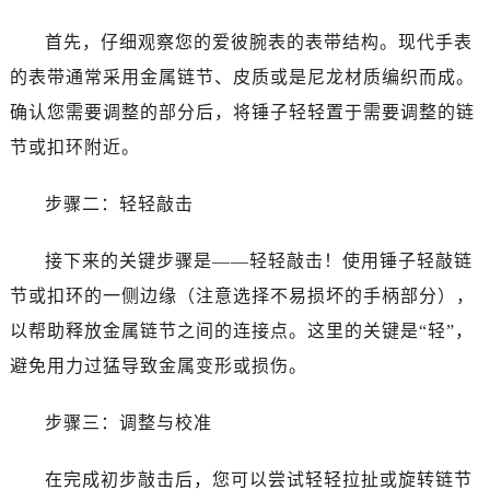
台州市椒江区东海大道1800号腾达中心东1幢20楼2002室（需提前预约）
内蒙古自治区呼和浩特市玉泉区大学西街70号华润万象城写字楼（鄂尔多斯大厦）23层2326室（需提前预约）
首先，仔细观察您的爱彼腕表的表带结构。现代手表
甘肃省兰州市七里河区西津西路16号兰州中心写字楼21层2102室（需提前预约）
的表带通常采用金属链节、皮质或是尼龙材质编织而成。
重庆市解放碑渝中区民权路28号英利国际金融中心写字楼20层01室（需提前预约）
确认您需要调整的部分后，将锤子轻轻置于需要调整的链
黑龙江省大庆市萨尔图区会战大街爱彼售后服务中心（需提前预约）
节或扣环附近。
黑龙江省鹤岗市向阳区红军路爱彼售后服务中心（需提前预约）
黑龙江省黑河市爱辉区中央街爱彼售后服务中心（需提前预约）
步骤二：轻轻敲击
黑龙江省鸡西市鸡冠区红军路爱彼售后服务中心（需提前预约）
黑龙江省佳木斯市向阳区长安路爱彼售后服务中心（需提前预约）
接下来的关键步骤是——轻轻敲击！使用锤子轻敲链
黑龙江省牡丹江市东安区太平路爱彼售后服务中心（需提前预约）
节或扣环的一侧边缘（注意选择不易损坏的手柄部分），
黑龙江省七台河市桃山区大同街爱彼售后服务中心（需提前预约）
以帮助释放金属链节之间的连接点。这里的关键是“轻”，
黑龙江省齐齐哈尔市龙沙区龙华路爱彼售后服务中心（需提前预约）
避免用力过猛导致金属变形或损伤。
黑龙江省双鸭山市尖山区新兴大街爱彼售后服务中心（需提前预约）
黑龙江省绥化市北林区新华街与康庄路交叉口爱彼售后服务中心（需提前预约）
步骤三：调整与校准
黑龙江省伊春市伊美区通河路爱彼售后服务中心（需提前预约）
吉林省白城市洮北区明仁南街爱彼售后服务中心（需提前预约）
在完成初步敲击后，您可以尝试轻轻拉扯或旋转链节