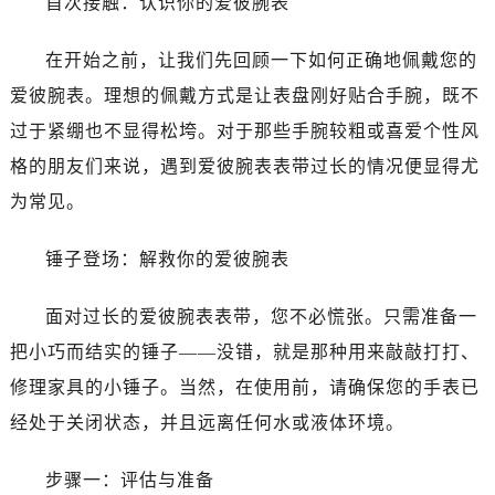
首次接触：认识你的爱彼腕表
无锡市梁溪区人民中路139号恒隆广场写字楼1座11层1104室（需提前预约）
南通市崇川区工农路57号圆融广场写字楼16层1603室（需提前预约）
在开始之前，让我们先回顾一下如何正确地佩戴您的
苏州市苏州工业园区星港街199号苏州中心办公楼C座22层08室（需提前预约）
爱彼腕表。理想的佩戴方式是让表盘刚好贴合手腕，既不
武汉市江汉区解放大道686号世界贸易大厦38层09室（需提前预约）
过于紧绷也不显得松垮。对于那些手腕较粗或喜爱个性风
南宁市青秀区金湖路59号地王大厦12楼1224室（需提前预约）
合肥市蜀山区潜山路111号万象城华润大厦B座12楼03室（需提前预约）
格的朋友们来说，遇到爱彼腕表表带过长的情况便显得尤
泉州市丰泽区宝洲路729号浦西万达中心写字楼A座7楼709室（需提前预约）
为常见。
青岛市南区山东路6号华润大厦B座22层04室（需提前预约）
烟台市芝罘区胜利路139号万达金融中心A座907室（需提前预约）
锤子登场：解救你的爱彼腕表
长春市朝阳区西安大路727号中银大厦A座(旺进大厦)18层09室（需提前预约）
面对过长的爱彼腕表表带，您不必慌张。只需准备一
贵阳市南明区都司高架桥路33号亨特国际金融中心14楼14D（需提前预约）
昆明市盘龙区北京路928号同德昆明广场写字楼10层06室（需提前预约）
把小巧而结实的锤子——没错，就是那种用来敲敲打打、
石家庄市长安区中山东路39号勒泰中心写字楼B座13层07室（需提前预约）
修理家具的小锤子。当然，在使用前，请确保您的手表已
西安市碑林区南关正街88号华侨城长安国际中心E座6楼10室（需提前预约）
经处于关闭状态，并且远离任何水或液体环境。
海口市龙华区金贸东路5号海口华润大厦B座17层1707室（需提前预约）
唐山市路南区新华东道100号万达广场写字楼A座10层1002室（需提前预约）
步骤一：评估与准备