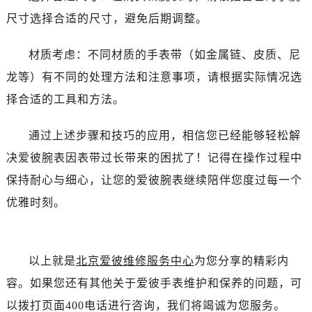
辽宁省辽阳市白塔区新运大街爱彼售后服务中心（需提前预约）
尺寸选择合适的尺寸，避免后期调整。
辽宁省盘锦市兴隆台区石油大街爱彼售后服务中心（需提前预约）
辽宁省铁岭市银州区南马路爱彼售后服务中心（需提前预约）
材质考虑：不同材质的手表带（如金属链、皮质、尼
辽宁省营口市站前区市府路与渤海大街交叉口爱彼售后服务中心（需提前预约）
龙等）有不同的处理方法和注意事项，请根据实际情况选
辽宁省沈阳市沈河区中街路137号亨得利名表维修授权店1楼爱彼售后服务中心（需提前预约）
择合适的工具和方法。
辽宁省沈阳市沈河区中街路83号亨得利名表维修授权店1楼爱彼售后服务中心（需提前预约）
北京市朝阳区建国门外大街甲6号华熙国际中心D座11层1102室爱彼售后服务中心（需提前预约）
通过上述步骤和技巧的应用，相信您已经能够轻松解
北京市东城区东长安街1号王府井东方广场W3座6层602室爱彼售后服务中心（需提前预约）
决爱彼腕表因表带过长带来的困扰了！记得在操作过程中
河北省保定市竞秀区朝阳北大街北国先天下爱彼售后服务中心（需提前预约）
保持耐心与细心，让您的爱彼腕表继续陪伴您度过每一个
内蒙古自治区阿拉善盟市左旗土尔扈特大街爱彼售后服务中心（需提前预约）
内蒙古自治区巴彦淖尔市临河区新华街爱彼售后服务中心（需提前预约）
优雅时刻。
内蒙古自治区包头市青山区幸福路甲3号王府井百货名表维修爱彼售后服务中心（需提前预约）
内蒙古自治区赤峰市红山区哈达街爱彼售后服务中心（需提前预约）
内蒙古自治区鄂尔多斯市东胜区伊金霍洛街爱彼售后服务中心（需提前预约）
以上就是
北京爱彼维修服务中心
为您分享的精彩内
内蒙古自治区呼伦贝尔市海拉尔区中央街爱彼售后服务中心（需提前预约）
容。如果您还有其他关于爱彼手表维护和保养的问题，可
内蒙古自治区通辽市科尔沁区明仁大街爱彼售后服务中心（需提前预约）
以拨打页面400电话进行咨询，我们将竭诚为您服务。