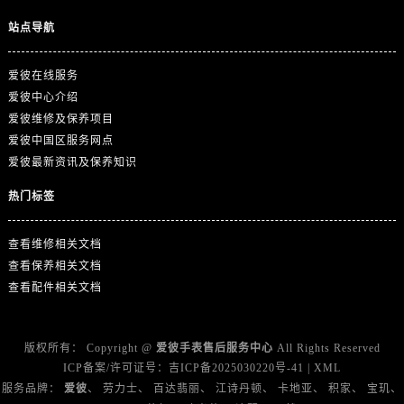
广东省揭阳市榕城进贤门步行街爱彼售后服务中心（需提前预约）
站点导航
广东省茂名市电白区水东街道迎宾大道爱彼售后服务中心（需提前预约）
广东省梅州市梅江区金燕大道爱彼售后服务中心（需提前预约）
爱彼在线服务
广东省清远市清城区湖西路爱彼售后服务中心（需提前预约）
爱彼中心介绍
广东省汕头市龙湖区长平路爱彼售后服务中心（需提前预约）
爱彼维修及保养项目
广东省汕尾市城区香洲街道园林社区翠园街爱彼售后服务中心（需提前预约）
爱彼中国区服务网点
广东省韶关市武江区芙蓉新区与老城中心交汇处爱彼售后服务中心（需提前预约）
爱彼最新资讯及保养知识
广东省深圳市罗湖区深南东路5001号华润大厦17层1701室爱彼售后服务中心（需提前预约）
热门标签
广东省阳江市江城区东风一路爱彼售后服务中心（需提前预约）
广东省云浮市云城区金山路爱彼售后服务中心（需提前预约）
查看维修相关文档
广东省湛江市赤坎区观海北路爱彼售后服务中心（需提前预约）
查看保养相关文档
广东省肇庆市端州区信安大道与砚都大道交汇处爱彼售后服务中心（需提前预约）
查看配件相关文档
广西壮族自治区百色市右江区中山二路爱彼售后服务中心（需提前预约）
广西壮族自治区北海市海城区北京路爱彼售后服务中心（需提前预约）
版权所有：
Copyright @
爱彼手表售后服务中心
All Rights Reserved
广西壮族自治区崇左市江州区石景林街道友谊大道与丽川路交汇处爱彼售后服务中心（需提前预约）
ICP备案/许可证号：
吉ICP备2025030220号-41
|
XML
广西壮族自治区防城港市港口区金花茶大道爱彼售后服务中心（需提前预约）
服务品牌：
爱彼
、
劳力士
、
百达翡丽
、
江诗丹顿
、
卡地亚
、
积家
、
宝玑
、