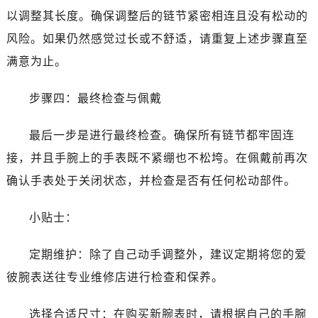
吉林省白山市浑江区浑江大街爱彼售后服务中心（需提前预约）
以调整其长度。确保调整后的链节紧密相连且没有松动的
吉林省吉林市船营区河南街爱彼售后服务中心（需提前预约）
风险。如果仍然感觉过长或不舒适，请重复上述步骤直至
吉林省辽源市龙山区人民大街爱彼售后服务中心（需提前预约）
满意为止。
吉林省梅河口市新华街道梅河大街爱彼售后服务中心（需提前预约）
吉林省四平市铁东区紫气大路与南九经街交汇处爱彼售后服务中心（需提前预约）
步骤四：最终检查与佩戴
吉林省松原市宁江区五环大街爱彼售后服务中心（需提前预约）
吉林省通化市东昌区环通乡江南大街爱彼售后服务中心（需提前预约）
最后一步是进行最终检查。确保所有链节都牢固连
吉林省延边市延吉市解放路爱彼售后服务中心（需提前预约）
接，并且手腕上的手表既不紧绷也不松垮。在佩戴前再次
辽宁省鞍山市铁东区站前街爱彼售后服务中心（需提前预约）
确认手表处于关闭状态，并检查是否有任何松动部件。
辽宁省本溪市平山区胜利路爱彼售后服务中心（需提前预约）
辽宁省朝阳市双塔区新华路爱彼售后服务中心（需提前预约）
小贴士：
辽宁省丹东市振兴区七经街爱彼售后服务中心（需提前预约）
辽宁省抚顺市新抚区东一路爱彼售后服务中心（需提前预约）
定期维护：除了自己动手调整外，建议定期将您的爱
辽宁省阜新市海州区解放大街爱彼售后服务中心（需提前预约）
彼腕表送往专业维修店进行检查和保养。
辽宁省葫芦岛市连山区中央路爱彼售后服务中心（需提前预约）
辽宁省锦州市古塔区中央大街爱彼售后服务中心（需提前预约）
选择合适尺寸：在购买新腕表时，请根据自己的手腕