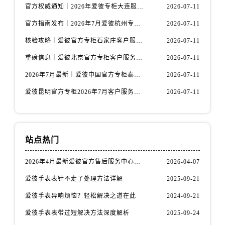
福建省南平市建阳区人民西路爱彼售后服务中心（需提前预约）
官方权威通知｜2026年爱彼专柜大连服务网络焕新：客户服务热线全核验
2026-07-11
福建省宁德市蕉城区天湖东路爱彼售后服务中心（需提前预约）
官方指南发布｜2026年7月爱彼杭州专柜客户服务信息与热线
2026-07-11
福建省莆田市城厢区霞林街道荔华东大道爱彼售后服务中心（需提前预约）
核验攻略｜爱彼官方专柜石家庄客户服务热线（2026年7月最新版）
2026-07-11
福建省三明市三元区东乾二路爱彼售后服务中心（需提前预约）
重磅信息｜爱彼北京官方专柜客户服务电话2026年7月最新公示
2026-07-11
福建省漳州市龙文区步港路爱彼售后服务中心（需提前预约）
江苏省常州市新北区龙锦路1590号现代传媒中心5号楼10层1008室爱彼售后服务中心（需提前预约）
2026年7月最新｜爱彼中国官方专柜泰州地区服务热线全攻略&客户服务中心信息公示
2026-07-11
江苏省淮安市清江浦区淮海北路爱彼售后服务中心（需提前预约）
爱彼昆明官方专柜2026年7月客户服务通告｜热线电话与门店信息核验
2026-07-11
江苏省连云港市海州区通灌北路爱彼售后服务中心（需提前预约）
江苏省南京市秦淮区中山南路1号南京中心22层22-C1-C3室爱彼售后服务中心（需提前预约）
江苏省宿迁市宿城区西湖路爱彼售后服务中心（需提前预约）
站点热门
江苏省泰州市海陵区永定东路399号置地商务中心东塔（华润万象城）17层1706室爱彼售后服务中心（需提前预约）
江苏省徐州市鼓楼区淮海东路29号苏宁广场IFC国际金融中心35层3508室爱彼售后服务中心（需提前预约）
2026年4月最新爱彼官方售后服务中心网点考察报告（新址）
2026-04-07
江苏省盐城市盐都区世纪大道5号盐城金融城写字楼1号楼16层1604室爱彼售后服务中心（需提前预约）
爱彼手表表针不走了处理方法详解
2025-09-21
江苏省扬州市邗江区国展路29号星耀天地写字楼1号楼18层1803室爱彼售后服务中心（需提前预约）
爱彼手表异响烦恼？轻松解决之道在此
2024-09-21
江苏省镇江市京口区中山东路爱彼售后服务中心（需提前预约）
爱彼手表表带过短解决方法深度解析
2025-09-24
江西省抚州市临川区赣东大道爱彼售后服务中心（需提前预约）