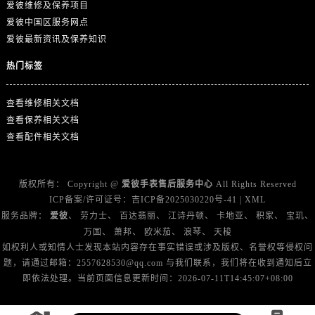
广东省江门市蓬江区广场西路爱彼售后服务中心（需提前预约）
爱彼维修及保养项目
爱彼中国区服务网点
广东省揭阳市榕城进贤门步行街爱彼售后服务中心（需提前预约）
爱彼最新资讯及保养知识
广东省茂名市电白区水东街道迎宾大道爱彼售后服务中心（需提前预约）
广东省梅州市梅江区金燕大道爱彼售后服务中心（需提前预约）
热门标签
广东省清远市清城区湖西路爱彼售后服务中心（需提前预约）
广东省汕头市龙湖区长平路爱彼售后服务中心（需提前预约）
查看维修相关文档
查看保养相关文档
广东省汕尾市城区香洲街道园林社区翠园街爱彼售后服务中心（需提前预约）
查看配件相关文档
广东省韶关市武江区芙蓉新区与老城中心交汇处爱彼售后服务中心（需提前预约）
广东省深圳市罗湖区深南东路5001号华润大厦17层1701室爱彼售后服务中心（需提前预约）
广东省阳江市江城区东风一路爱彼售后服务中心（需提前预约）
版权所有：
Copyright @
爱彼手表售后服务中心
All Rights Reserved
ICP备案/许可证号：
吉ICP备2025030220号-41
|
XML
广东省云浮市云城区金山路爱彼售后服务中心（需提前预约）
服务品牌：
爱彼
、
劳力士
、
百达翡丽
、
江诗丹顿
、
卡地亚
、
积家
、
宝玑
、
广东省湛江市赤坎区观海北路爱彼售后服务中心（需提前预约）
万国
、
萧邦
、
欧米茄
、
浪琴
、
天梭
广东省肇庆市端州区信安大道与砚都大道交汇处爱彼售后服务中心（需提前预约）
如权利人或知情人士发现本站内容存在事实错误或涉及版权、名誉权等侵权问
广西壮族自治区百色市右江区中山二路爱彼售后服务中心（需提前预约）
题，请通过邮箱：2557628530@qq.com 与我们联系，我们将在收到通知后立
即依法处理。当前页面信息更新时间：2026-07-11T14:45:07+08:00
广西壮族自治区北海市海城区北京路爱彼售后服务中心（需提前预约）
广西壮族自治区崇左市江州区石景林街道友谊大道与丽川路交汇处爱彼售后服务中心（需提前预约）