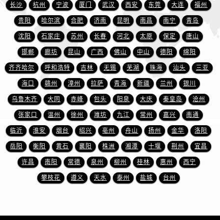
山东省临沂市兰山区解放路爱彼售后服务中心（需提前预约）
长沙
杭州
宁波
厦门
武汉
西安
东莞
大连
福州
山东省日照市东港区烟台路爱彼售后服务中心（需提前预约）
贵阳
哈尔滨
合肥
济南
昆明
南昌
南宁
青岛
山东省泰安市泰山区财源街道泰山大街爱彼售后服务中心（需提前预约）
沈阳
石家庄
苏州
长春
河北
太原
保定
唐山
山东省威海市环翠区新威海路89号振华商厦一楼名表维修爱彼售后服务中心（需提前预约）
邯郸
廊坊
昆山
广西
佛山
中山
德阳
绵阳
山东省潍坊市奎文区东风东街爱彼售后服务中心（需提前预约）
齐齐哈尔
呼和浩特
吉林
无锡
芜湖
珠海
汕头
三亚
山东省枣庄市滕州市北辛路与善国路交叉口爱彼售后服务中心（需提前预约）
海口
赣州
漳州
拉萨
青海
新疆
兰州
银川
山东省淄博市张店区金晶大道爱彼售后服务中心（需提前预约）
乌鲁木齐
大同
赤峰
包头
阳泉
大庆
秦皇岛
沧州
上海市黄浦区南京东路299号宏伊国际广场写字楼8层806室爱彼售后服务中心（需提前预约）
上海市徐汇区虹桥路3号港汇中心2座37层3705室爱彼售后服务中心（需提前预约）
张家口
温州
徐州
潍坊
九江
常州
嘉兴
南通
浙江省杭州市上城区钱江路1366号华润大厦A座5层503-5室爱彼售后服务中心（需提前预约）
临沂
淮安
烟台
绍兴
亳州
舟山
扬州
金华
洛阳
浙江省湖州市吴兴区劳动路爱彼售后服务中心（需提前预约）
岳阳
衡阳
黄石
襄阳
株洲
湘潭
十堰
荆州
宜昌
浙江省嘉兴市南湖区广益路705号嘉兴世界贸易中心A座13层1304室爱彼售后服务中心（需提前预约）
许昌
南阳
常德
泉州
柳州
桂林
惠州
西宁
浙江省金华市金东区东市南街777号金华万达广场4号楼22楼2209室爱彼售后服务中心（需提前预约）
攀枝花
遵义
天水
泰州
盐城
台州
浙江省丽水市莲都区解放街爱彼售后服务中心（需提前预约）
浙江省宁波市江北区大闸南路500号来福士广场办公楼20层2009室爱彼售后服务中心（需提前预约）
浙江省衢州市柯城区上街爱彼售后服务中心（需提前预约）