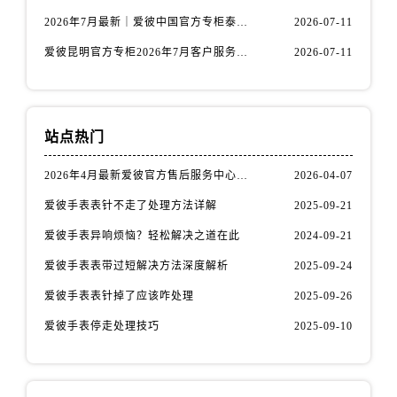
福建省龙岩市新罗区九一南路爱彼售后服务中心（需提前预约）
2026年7月最新｜爱彼中国官方专柜泰州地区服务热线全攻略&客户服务中心信息公示
2026-07-11
福建省南平市建阳区人民西路爱彼售后服务中心（需提前预约）
爱彼昆明官方专柜2026年7月客户服务通告｜热线电话与门店信息核验
2026-07-11
福建省宁德市蕉城区天湖东路爱彼售后服务中心（需提前预约）
福建省莆田市城厢区霞林街道荔华东大道爱彼售后服务中心（需提前预约）
福建省三明市三元区东乾二路爱彼售后服务中心（需提前预约）
福建省漳州市龙文区步港路爱彼售后服务中心（需提前预约）
站点热门
江苏省常州市新北区龙锦路1590号现代传媒中心5号楼10层1008室爱彼售后服务中心（需提前预约）
2026年4月最新爱彼官方售后服务中心网点考察报告（新址）
2026-04-07
江苏省淮安市清江浦区淮海北路爱彼售后服务中心（需提前预约）
江苏省连云港市海州区通灌北路爱彼售后服务中心（需提前预约）
爱彼手表表针不走了处理方法详解
2025-09-21
江苏省南京市秦淮区中山南路1号南京中心22层22-C1-C3室爱彼售后服务中心（需提前预约）
爱彼手表异响烦恼？轻松解决之道在此
2024-09-21
江苏省宿迁市宿城区西湖路爱彼售后服务中心（需提前预约）
爱彼手表表带过短解决方法深度解析
2025-09-24
江苏省泰州市海陵区永定东路399号置地商务中心东塔（华润万象城）17层1706室爱彼售后服务中心（需提前预约）
爱彼手表表针掉了应该咋处理
2025-09-26
江苏省徐州市鼓楼区淮海东路29号苏宁广场IFC国际金融中心35层3508室爱彼售后服务中心（需提前预约）
爱彼手表停走处理技巧
2025-09-10
江苏省盐城市盐都区世纪大道5号盐城金融城写字楼1号楼16层1604室爱彼售后服务中心（需提前预约）
江苏省扬州市邗江区国展路29号星耀天地写字楼1号楼18层1803室爱彼售后服务中心（需提前预约）
江苏省镇江市京口区中山东路爱彼售后服务中心（需提前预约）