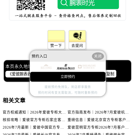
内蒙古自治区通辽市科尔沁区明仁大街爱彼售后服务中心（需提前预约）
内蒙古自治区乌海市海勃湾区人民南路爱彼售后服务中心（需提前预约）
内蒙古自治区乌兰察布市集宁区恩和大街爱彼售后服务中心（需提前预约）
内蒙古自治区锡林郭勒盟市锡林浩特市光明街与额尔敦路交叉口爱彼售后服务中心（需提前预约）
内蒙古自治区兴安盟市乌兰浩特市兴安大街爱彼售后服务中心（需提前预约）
山西省大同市平城区迎宾街爱彼售后服务中心（需提前预约）
赞一下
去提问
山西省晋城市城区黄华街爱彼售后服务中心（需提前预约）
预约入口
关闭
山西省晋中市榆次区顺城街爱彼售后服务中心（需提前预约）
本页永久地址：
山西省临汾市尧都区解放路爱彼售后服务中心（需提前预约）
一键复制
立即预约
山西省吕梁市离石区永宁中路与建设街交叉口爱彼售后服务中心（需提前预约）
山西省朔州市朔城区怡西路与鄯阳西街交汇处爱彼售后服务中心（需提前预约）
提前预约免排队，到店即享服务
预约时间有变无需取消，可随时重新预约
山西省忻州市忻府区和平东街与七一南路交叉口爱彼售后服务中心（需提前预约）
相关文章
山西省阳泉市郊区平阳东街与新城大道交叉口爱彼售后服务中心（需提前预约）
山西省运城市盐湖区河东街爱彼售后服务中心（需提前预约）
官方权威通知｜2026年爱彼专柜大连服务网络焕新：客户服务热线全核验
官方指南发布｜2026年7月爱彼杭州专柜客户服务信息与热线
核验攻略｜爱彼官方专柜石家庄客户服务热线（2026年7月最新版）
重磅信息｜爱彼北京官方专柜客户服务电话2026年7月最新公示
山西省长治市潞州区英雄中路爱彼售后服务中心（需提前预约）
2026年7月最新｜爱彼中国官方专柜泰州地区服务热线全攻略&客户服务中心信息公示
爱彼昆明官方专柜2026年7月客户服务通告｜热线电话与门店信息核验
山西省太原市迎泽区迎泽街道解放路15号亨得利名表维修授权店3楼爱彼售后服务中心（需提前预约）