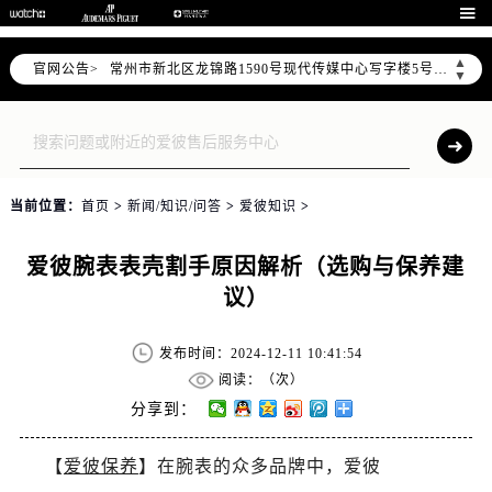
上海市黄浦区南京东路299号宏伊国际广场写字楼8层806室（需提前预约）

南京市秦淮区中山南路1号（新街口）南京中心写字楼22层C1-1室（需提前预约）
▲
官网公告>
常州市新北区龙锦路1590号现代传媒中心写字楼5号楼10层1008室（需提前预约）
▼
徐州市鼓楼区淮海东路29号苏宁广场IFC国际金融中心写字楼35层3508室（需提前预约）
扬州市邗江区国展路29号星耀天地写字楼1号楼18层1803室（需提前预约）
盐城市盐都区世纪大道5号盐城金融城写字楼1号楼16层1604室（需提前预约）
泰州市海陵区永定东路399号置地商务中心东塔写字楼（华润万象城）17层1706室（需提前预约）
当前位置：
首页
>
新闻/知识/问答
>
爱彼知识
>
宁波市江北区大闸南路500号来福士广场办公楼20层2009室（需提前预约）
杭州市上城区钱江路1366号华润大厦写字楼A座5层503-5室（需提前预约）
爱彼腕表表壳割手原因解析（选购与保养建
金华市金东区东市南街777号金华万达广场写字楼4号楼22层2209室（需提前预约）
议）
绍兴市越城区胜利东路379号世茂天际中心写字楼8层805室（需提前预约）
嘉兴市南湖区广益路705号嘉兴世界贸易中心写字楼A座13层1304室（需提前预约）
发布时间：2024-12-11 10:41:54
南昌市红谷滩新区红谷中大道998号绿地双子塔（中央广场）A1座办公楼14层07室（需提前预约）
阅读：（
次）
济南市历下区经十路11111号华润中心写字楼（万象城）15层1508室（需提前预约）
分享到：
广州市天河区天河路230号万菱汇国际中心写字楼A塔7层704室（需提前预约）
【
爱彼保养
】在腕表的众多品牌中，爱彼
广州市越秀区环市东路371-375号世界贸易中心大厦南塔写字楼15层07室（需提前预约）