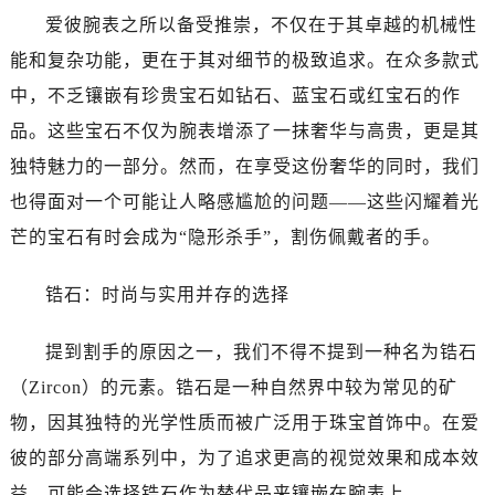
东莞市东城街道鸿福东路1号民盈国贸中心T1写字楼9层907室（需提前预约）
爱彼腕表之所以备受推崇，不仅在于其卓越的机械性
无锡市梁溪区人民中路139号恒隆广场写字楼1座11层1104室（需提前预约）
能和复杂功能，更在于其对细节的极致追求。在众多款式
南通市崇川区工农路57号圆融广场写字楼16层1603室（需提前预约）
中，不乏镶嵌有珍贵宝石如钻石、蓝宝石或红宝石的作
苏州市苏州工业园区星港街199号苏州中心办公楼C座22层08室（需提前预约）
品。这些宝石不仅为腕表增添了一抹奢华与高贵，更是其
武汉市江汉区解放大道686号世界贸易大厦38层09室（需提前预约）
南宁市青秀区金湖路59号地王大厦12楼1224室（需提前预约）
独特魅力的一部分。然而，在享受这份奢华的同时，我们
合肥市蜀山区潜山路111号万象城华润大厦B座12楼03室（需提前预约）
也得面对一个可能让人略感尴尬的问题——这些闪耀着光
泉州市丰泽区宝洲路729号浦西万达中心写字楼A座7楼709室（需提前预约）
芒的宝石有时会成为“隐形杀手”，割伤佩戴者的手。
青岛市南区山东路6号华润大厦B座22层04室（需提前预约）
烟台市芝罘区胜利路139号万达金融中心A座907室（需提前预约）
锆石：时尚与实用并存的选择
长春市朝阳区西安大路727号中银大厦A座(旺进大厦)18层09室（需提前预约）
贵阳市南明区都司高架桥路33号亨特国际金融中心14楼14D（需提前预约）
提到割手的原因之一，我们不得不提到一种名为锆石
昆明市盘龙区北京路928号同德昆明广场写字楼10层06室（需提前预约）
（Zircon）的元素。锆石是一种自然界中较为常见的矿
石家庄市长安区中山东路39号勒泰中心写字楼B座13层07室（需提前预约）
物，因其独特的光学性质而被广泛用于珠宝首饰中。在爱
西安市碑林区南关正街88号华侨城长安国际中心E座6楼10室（需提前预约）
彼的部分高端系列中，为了追求更高的视觉效果和成本效
海口市龙华区金贸东路5号海口华润大厦B座17层1707室（需提前预约）
益，可能会选择锆石作为替代品来镶嵌在腕表上。