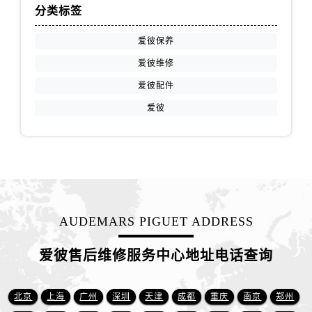
江西省抚州市临川区赣东大道爱彼售后服务中心（需提前预约）
分类标签
江西省赣州市章贡区文清路爱彼售后服务中心（需提前预约）
爱彼保养
江西省吉安市吉州区井冈山大道爱彼售后服务中心（需提前预约）
江西省景德镇市珠山区珠山中路爱彼售后服务中心（需提前预约）
爱彼维修
江西省九江市浔阳区浔阳路爱彼售后服务中心（需提前预约）
爱彼配件
江西省南昌市红谷滩新区红谷中大道998号绿地双子塔（中央广场）A1座办公楼14层1407室爱彼售后服务中心（需提前预约）
爱彼
江西省萍乡市安源区萍安北大道与康庄路交叉口爱彼售后服务中心（需提前预约）
江西省上饶市信州区滨江西路爱彼售后服务中心（需提前预约）
江西省新余市渝水区北湖西路爱彼售后服务中心（需提前预约）
江西省宜春市袁州区中山中路爱彼售后服务中心（需提前预约）
江西省鹰潭市月湖区胜利东路爱彼售后服务中心（需提前预约）
山东省德州市德城区东风中路爱彼售后服务中心（需提前预约）
AUDEMARS PIGUET ADDRESS
山东省东营市东营区济南路爱彼售后服务中心（需提前预约）
爱彼售后维修服务中心地址电话查询
山东省济南市历下区经十路11111号华润中心写字楼（万象城）15层1508室爱彼售后服务中心（需提前预约）
山东省济宁市任城区太白楼路爱彼售后服务中心（需提前预约）
北京
上海
广州
深圳
天津
成都
重庆
南京
郑州
山东省莱芜市文化南路8号银座商城名表维修一楼名表维修爱彼售后服务中心（需提前预约）