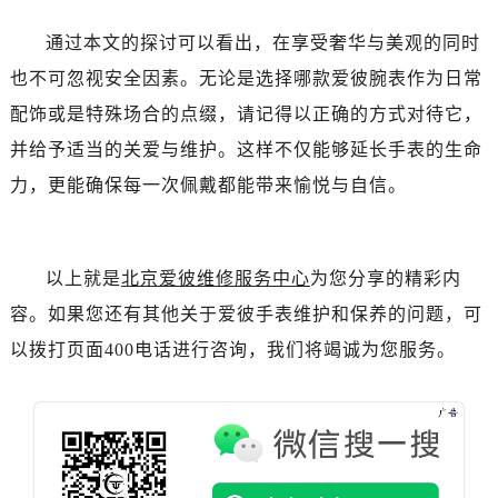
辽宁省锦州市古塔区中央大街爱彼售后服务中心（需提前预约）
辽宁省辽阳市白塔区新运大街爱彼售后服务中心（需提前预约）
通过本文的探讨可以看出，在享受奢华与美观的同时
辽宁省盘锦市兴隆台区石油大街爱彼售后服务中心（需提前预约）
也不可忽视安全因素。无论是选择哪款爱彼腕表作为日常
辽宁省铁岭市银州区南马路爱彼售后服务中心（需提前预约）
配饰或是特殊场合的点缀，请记得以正确的方式对待它，
辽宁省营口市站前区市府路与渤海大街交叉口爱彼售后服务中心（需提前预约）
并给予适当的关爱与维护。这样不仅能够延长手表的生命
辽宁省沈阳市沈河区中街路137号亨得利名表维修授权店1楼爱彼售后服务中心（需提前预约）
力，更能确保每一次佩戴都能带来愉悦与自信。
辽宁省沈阳市沈河区中街路83号亨得利名表维修授权店1楼爱彼售后服务中心（需提前预约）
北京市朝阳区建国门外大街甲6号华熙国际中心D座11层1102室爱彼售后服务中心（需提前预约）
北京市东城区东长安街1号王府井东方广场W3座6层602室爱彼售后服务中心（需提前预约）
以上就是
北京爱彼维修服务中心
为您分享的精彩内
河北省保定市竞秀区朝阳北大街北国先天下爱彼售后服务中心（需提前预约）
容。如果您还有其他关于爱彼手表维护和保养的问题，可
内蒙古自治区阿拉善盟市左旗土尔扈特大街爱彼售后服务中心（需提前预约）
以拨打页面400电话进行咨询，我们将竭诚为您服务。
内蒙古自治区巴彦淖尔市临河区新华街爱彼售后服务中心（需提前预约）
内蒙古自治区包头市青山区幸福路甲3号王府井百货名表维修爱彼售后服务中心（需提前预约）
内蒙古自治区赤峰市红山区哈达街爱彼售后服务中心（需提前预约）
内蒙古自治区鄂尔多斯市东胜区伊金霍洛街爱彼售后服务中心（需提前预约）
内蒙古自治区呼伦贝尔市海拉尔区中央街爱彼售后服务中心（需提前预约）