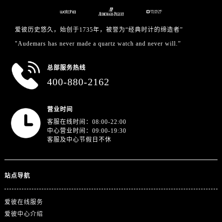
浙江省绍兴市越城区胜利东路379号世茂天际中心写字楼8层805室爱彼售后服务中心（需提前预约）
浙江省舟山市定海区解放东路爱彼售后服务中心（需提前预约）
爱彼历史悠久，始创于1735年，被誉为“经典时计的缔造者”
澳门特别行政区大堂区议事亭前地（新马路）爱彼售后服务中心（需提前预约）
"Audemars has never made a quartz watch and never will.”
澳门特别行政区风顺堂区南湾大马路爱彼售后服务中心（需提前预约）
澳门特别行政区花地玛堂区关闸广场爱彼售后服务中心（需提前预约）
总部服务热线
澳门特别行政区花王堂区大三巴商圈爱彼售后服务中心（需提前预约）
400-880-2162
澳门特别行政区嘉模堂区官也街爱彼售后服务中心（需提前预约）
澳门省路氹城市金光大道爱彼售后服务中心（需提前预约）
营业时间
澳门特别行政区望德堂区塔石广场爱彼售后服务中心（需提前预约）
客服在线时间：08:00-22:00
福建省福州市鼓楼区五四路128-1号恒力城写字楼15层03室爱彼售后服务中心（需提前预约）
中心营业时间：09:00-19:30
客服及中心节假日不休
福建省厦门市思明区湖滨东路95号万象城华润大厦B座11层1104室爱彼售后服务中心（需提前预约）
广东省潮州市潮安区新风路与潮汕路交汇处爱彼售后服务中心（需提前预约）
广东省广州市天河区天河路230号万菱汇国际中心A塔7层704室爱彼售后服务中心（需提前预约）
站点导航
广东省广州市越秀区环市东路371-375号世界贸易中心大厦南塔15层1507室爱彼售后服务中心（需提前预约）
广东省河源市源城区越王大道爱彼售后服务中心（需提前预约）
爱彼在线服务
广东省惠州市惠城区江北文昌一路7号华贸大厦1座30层3005室爱彼售后服务中心（需提前预约）
爱彼中心介绍