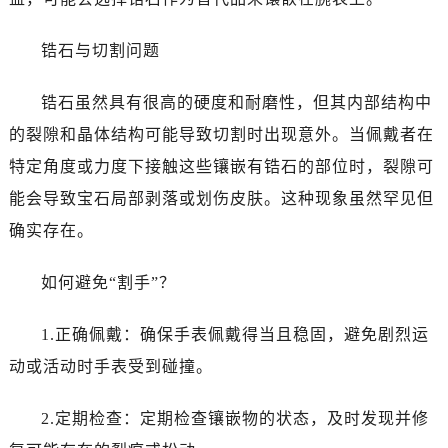
唐山市路南区新华东道100号万达广场写字楼A座10层1002室（需提前预约）
台州市椒江区东海大道1800号腾达中心东1幢20楼2002室（需提前预约）
锆石与切割问题
内蒙古自治区呼和浩特市玉泉区大学西街70号华润万象城写字楼（鄂尔多斯大厦）23层2326室（需提前预约）
甘肃省兰州市七里河区西津西路16号兰州中心写字楼21层2102室（需提前预约）
锆石虽然具有很高的硬度和耐磨性，但其内部结构中
重庆市解放碑渝中区民权路28号英利国际金融中心写字楼20层01室（需提前预约）
的裂隙和晶体结构可能导致切割时出现意外。当佩戴者在
黑龙江省大庆市萨尔图区会战大街爱彼售后服务中心（需提前预约）
特定角度或力度下接触这些镶嵌有锆石的部位时，裂隙可
黑龙江省鹤岗市向阳区红军路爱彼售后服务中心（需提前预约）
能会导致宝石局部剥落或划伤皮肤。这种现象虽然罕见但
黑龙江省黑河市爱辉区中央街爱彼售后服务中心（需提前预约）
确实存在。
黑龙江省鸡西市鸡冠区红军路爱彼售后服务中心（需提前预约）
黑龙江省佳木斯市向阳区长安路爱彼售后服务中心（需提前预约）
如何避免“割手”？
黑龙江省牡丹江市东安区太平路爱彼售后服务中心（需提前预约）
黑龙江省七台河市桃山区大同街爱彼售后服务中心（需提前预约）
1.正确佩戴：确保手表佩戴得当且稳固，避免剧烈运
黑龙江省齐齐哈尔市龙沙区龙华路爱彼售后服务中心（需提前预约）
动或活动时手表受到碰撞。
黑龙江省双鸭山市尖山区新兴大街爱彼售后服务中心（需提前预约）
黑龙江省绥化市北林区新华街与康庄路交叉口爱彼售后服务中心（需提前预约）
2.定期检查：定期检查镶嵌物的状态，及时发现并修
黑龙江省伊春市伊美区通河路爱彼售后服务中心（需提前预约）