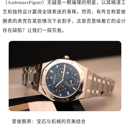
（AudemarsPiguet）无疑是一颗璀璨的明星，以其精湛工
深圳市罗湖区深南东路5001号华润大厦写字楼17层1701室（需提前预约）
惠州市惠城区江北文昌一路7号华贸大厦写字楼1座30层05室（需提前预约）
艺和独特设计赢得全球表迷的青睐。然而，有传言称爱彼
厦门市思明区湖滨东路95号华润大厦写字楼B座11层1104室（需提前预约）
腕表的表壳在某些情况下会割手，这是否意味着它的设计
福州市鼓楼区五四路128-1号恒力城写字楼15层03室（需提前预约）
存在缺陷？让我们一探究竟。
成都市锦江区人民东路6号SAC东原中心写字楼24层2406B室（需提前预约）
重庆市江北区观音桥步行街2号融恒时代广场写字楼9层902室（需提前预约）
长沙市芙蓉区定王台街道建湘路393号世茂环球金融中心写字楼（芙蓉广场）10层13室（需提前预约）
郑州市二七区铭功路10号华润大厦写字楼29层2905室（需提前预约）
太原市迎泽区解放路15号亨得利名表服务中心（品牌授权店）3层整层（需提前预约）
沈阳市沈河区中街路137号亨得利名表服务中心（品牌授权店）1层整层（需提前预约）
沈阳市沈河区中街路83号亨得利名表服务中心（品牌授权店）1层整层（需提前预约）
乌鲁木齐市天山区红山路26号时代广场（CCMALL）C座17层17-B（需提前预约）
温州市鹿城区锦绣路1067号置信广场10层1015室（需提前预约）
哈尔滨市道里区友谊西路600号富力中心T2座写字楼29层03室（需提前预约）
大连市中山区人民路15号国际金融大厦7层G室（需提前预约）
爱彼腕表：宝石与机械的完美结合
佛山市禅城区季华五路57号万科金融中心C座12层1205室（需提前预约）