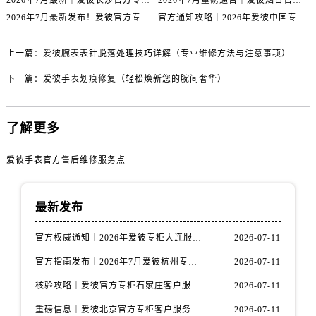
2026年7月最新｜爱彼长沙官方专柜门店客户服务热线与信息公示
2026年7月重磅通告｜爱彼烟台官方专柜信息大全，客户服务热线同步更新
天津市和平区赤峰道136号天津国际金融中心26层2603室爱彼售后服务中心（需提前预约）
2026年7月最新发布！爱彼官方专柜客户服务电话+嘉兴专柜地址重磅公示
官方通知攻略｜2026年爱彼中国专柜客户服务热线7月专柜信息公告
安徽省安庆市迎江区人民路爱彼售后服务中心（需提前预约）
安徽省蚌埠市蚌山区淮河路爱彼售后服务中心（需提前预约）
上一篇：
爱彼腕表表针脱落处理技巧详解（专业维修方法与注意事项）
安徽省亳州市谯城区魏武大道爱彼售后服务中心（需提前预约）
下一篇：
爱彼手表划痕修复（轻松焕新您的腕间奢华）
安徽省池州市贵池区长江路爱彼售后服务中心（需提前预约）
安徽省滁州市琅琊区南谯北路爱彼售后服务中心（需提前预约）
安徽省阜阳市颍州区颍州北路爱彼售后服务中心（需提前预约）
了解更多
安徽省淮北市相山区淮海路爱彼售后服务中心（需提前预约）
爱彼手表官方售后维修服务点
安徽省淮南市田家庵区国庆中路爱彼售后服务中心（需提前预约）
安徽省黄山市屯溪区黄山西路爱彼售后服务中心（需提前预约）
安徽省六安市金安区解放中路爱彼售后服务中心（需提前预约）
最新发布
安徽省马鞍山市雨山区湖南西路爱彼售后服务中心（需提前预约）
官方权威通知｜2026年爱彼专柜大连服务网络焕新：客户服务热线全核验
2026-07-11
安徽省宿州市埇桥区人民中路爱彼售后服务中心（需提前预约）
安徽省铜陵市铜官区石城大道爱彼售后服务中心（需提前预约）
官方指南发布｜2026年7月爱彼杭州专柜客户服务信息与热线
2026-07-11
安徽省芜湖市镜湖区中山路步行街爱彼售后服务中心（需提前预约）
核验攻略｜爱彼官方专柜石家庄客户服务热线（2026年7月最新版）
2026-07-11
安徽省宣城市宣州区叠嶂西路爱彼售后服务中心（需提前预约）
重磅信息｜爱彼北京官方专柜客户服务电话2026年7月最新公示
2026-07-11