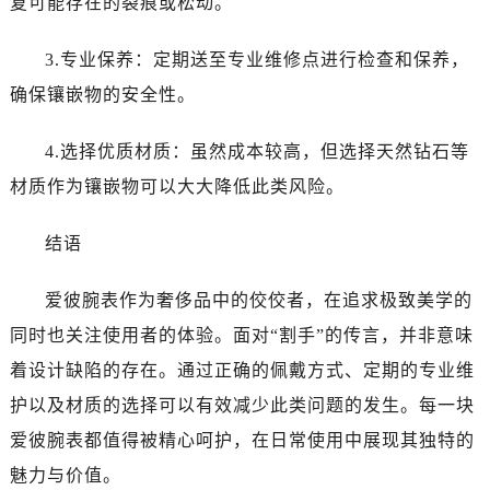
复可能存在的裂痕或松动。
吉林省白城市洮北区明仁南街爱彼售后服务中心（需提前预约）
吉林省白山市浑江区浑江大街爱彼售后服务中心（需提前预约）
3.专业保养：定期送至专业维修点进行检查和保养，
吉林省吉林市船营区河南街爱彼售后服务中心（需提前预约）
确保镶嵌物的安全性。
吉林省辽源市龙山区人民大街爱彼售后服务中心（需提前预约）
吉林省梅河口市新华街道梅河大街爱彼售后服务中心（需提前预约）
4.选择优质材质：虽然成本较高，但选择天然钻石等
吉林省四平市铁东区紫气大路与南九经街交汇处爱彼售后服务中心（需提前预约）
材质作为镶嵌物可以大大降低此类风险。
吉林省松原市宁江区五环大街爱彼售后服务中心（需提前预约）
吉林省通化市东昌区环通乡江南大街爱彼售后服务中心（需提前预约）
结语
吉林省延边市延吉市解放路爱彼售后服务中心（需提前预约）
辽宁省鞍山市铁东区站前街爱彼售后服务中心（需提前预约）
爱彼腕表作为奢侈品中的佼佼者，在追求极致美学的
辽宁省本溪市平山区胜利路爱彼售后服务中心（需提前预约）
同时也关注使用者的体验。面对“割手”的传言，并非意味
辽宁省朝阳市双塔区新华路爱彼售后服务中心（需提前预约）
着设计缺陷的存在。通过正确的佩戴方式、定期的专业维
辽宁省丹东市振兴区七经街爱彼售后服务中心（需提前预约）
护以及材质的选择可以有效减少此类问题的发生。每一块
辽宁省抚顺市新抚区东一路爱彼售后服务中心（需提前预约）
辽宁省阜新市海州区解放大街爱彼售后服务中心（需提前预约）
爱彼腕表都值得被精心呵护，在日常使用中展现其独特的
辽宁省葫芦岛市连山区中央路爱彼售后服务中心（需提前预约）
魅力与价值。