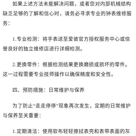
黑龙江省绥化市北林区新华街与康庄路交叉口爱彼售后服务中心（需提前预约）
如果上述方法未能解决问题，或者您对内部机械结构
黑龙江省伊春市伊美区通河路爱彼售后服务中心（需提前预约）
缺乏足够的了解和信心时，请务必寻求专业的钟表维修服
吉林省白城市洮北区明仁南街爱彼售后服务中心（需提前预约）
务：
吉林省白山市浑江区浑江大街爱彼售后服务中心（需提前预约）
吉林省吉林市船营区河南街爱彼售后服务中心（需提前预约）
1.专业检测：将手表送至爱彼官方授权服务中心或信
吉林省辽源市龙山区人民大街爱彼售后服务中心（需提前预约）
誉良好的独立维修店进行详细检测。
吉林省梅河口市新华街道梅河大街爱彼售后服务中心（需提前预约）
吉林省四平市铁东区紫气大路与南九经街交汇处爱彼售后服务中心（需提前预约）
2.更换零件：根据检测结果更换磨损或损坏的零件。
吉林省松原市宁江区五环大街爱彼售后服务中心（需提前预约）
这一过程需要专业技师操作以确保精度和安全性。
吉林省通化市东昌区环通乡江南大街爱彼售后服务中心（需提前预约）
吉林省延边市延吉市解放路爱彼售后服务中心（需提前预约）
四、预防措施：日常维护与保养
辽宁省鞍山市铁东区站前街爱彼售后服务中心（需提前预约）
辽宁省本溪市平山区胜利路爱彼售后服务中心（需提前预约）
为了防止“走走停停”现象再次发生，定期的日常维护
辽宁省朝阳市双塔区新华路爱彼售后服务中心（需提前预约）
与保养至关重要：
辽宁省丹东市振兴区七经街爱彼售后服务中心（需提前预约）
辽宁省抚顺市新抚区东一路爱彼售后服务中心（需提前预约）
1.定期清洁：使用软布轻轻擦拭表壳和表带表面的灰