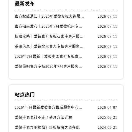
安徽省芜湖市镜湖区中山路步行街爱彼售后服务中心（需提前预约）
最新发布
安徽省宣城市宣州区叠嶂西路爱彼售后服务中心（需提前预约）
官方权威通知｜2026年爱彼专柜大连服务网络焕新：客户服务热线全核验
2026-07-11
福建省龙岩市新罗区九一南路爱彼售后服务中心（需提前预约）
官方指南发布｜2026年7月爱彼杭州专柜客户服务信息与热线
2026-07-11
福建省南平市建阳区人民西路爱彼售后服务中心（需提前预约）
福建省宁德市蕉城区天湖东路爱彼售后服务中心（需提前预约）
核验攻略｜爱彼官方专柜石家庄客户服务热线（2026年7月最新版）
2026-07-11
福建省莆田市城厢区霞林街道荔华东大道爱彼售后服务中心（需提前预约）
重磅信息｜爱彼北京官方专柜客户服务电话2026年7月最新公示
2026-07-11
福建省三明市三元区东乾二路爱彼售后服务中心（需提前预约）
2026年7月最新｜爱彼中国官方专柜泰州地区服务热线全攻略&客户服务中心信息公示
2026-07-11
福建省漳州市龙文区步港路爱彼售后服务中心（需提前预约）
爱彼昆明官方专柜2026年7月客户服务通告｜热线电话与门店信息核验
2026-07-11
江苏省常州市新北区龙锦路1590号现代传媒中心5号楼10层1008室爱彼售后服务中心（需提前预约）
江苏省淮安市清江浦区淮海北路爱彼售后服务中心（需提前预约）
江苏省连云港市海州区通灌北路爱彼售后服务中心（需提前预约）
江苏省南京市秦淮区中山南路1号南京中心22层22-C1-C3室爱彼售后服务中心（需提前预约）
站点热门
江苏省宿迁市宿城区西湖路爱彼售后服务中心（需提前预约）
2026年4月最新爱彼官方售后服务中心网点考察报告（新址）
2026-04-07
江苏省泰州市海陵区永定东路399号置地商务中心东塔（华润万象城）17层1706室爱彼售后服务中心（需提前预约）
爱彼手表表针不走了处理方法详解
2025-09-21
江苏省徐州市鼓楼区淮海东路29号苏宁广场IFC国际金融中心35层3508室爱彼售后服务中心（需提前预约）
江苏省盐城市盐都区世纪大道5号盐城金融城写字楼1号楼16层1604室爱彼售后服务中心（需提前预约）
爱彼手表异响烦恼？轻松解决之道在此
2024-09-21