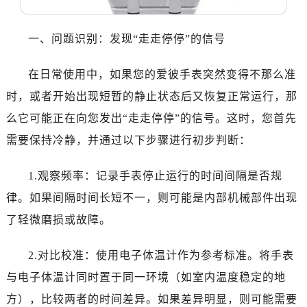
大连市中山区人民路15号国际金融大厦7层G室（需提前预约）
佛山市禅城区季华五路57号万科金融中心C座12层1205室（需提前预约）
一、问题识别：发现“走走停停”的信号
东莞市东城街道鸿福东路1号民盈国贸中心T1写字楼9层907室（需提前预约）
无锡市梁溪区人民中路139号恒隆广场写字楼1座11层1104室（需提前预约）
在日常使用中，如果您的爱彼手表突然变得不那么准
南通市崇川区工农路57号圆融广场写字楼16层1603室（需提前预约）
时，或者开始出现短暂的静止状态后又恢复正常运行，那
苏州市苏州工业园区星港街199号苏州中心办公楼C座22层08室（需提前预约）
么它可能正在向您发出“走走停停”的信号。这时，您首先
武汉市江汉区解放大道686号世界贸易大厦38层09室（需提前预约）
南宁市青秀区金湖路59号地王大厦12楼1224室（需提前预约）
需要保持冷静，并通过以下步骤进行初步判断：
合肥市蜀山区潜山路111号万象城华润大厦B座12楼03室（需提前预约）
1.观察频率：记录手表停止运行的时间间隔是否规
泉州市丰泽区宝洲路729号浦西万达中心写字楼A座7楼709室（需提前预约）
青岛市南区山东路6号华润大厦B座22层04室（需提前预约）
律。如果间隔时间长短不一，则可能是内部机械部件出现
烟台市芝罘区胜利路139号万达金融中心A座907室（需提前预约）
了轻微磨损或故障。
长春市朝阳区西安大路727号中银大厦A座(旺进大厦)18层09室（需提前预约）
贵阳市南明区都司高架桥路33号亨特国际金融中心14楼14D（需提前预约）
2.对比校准：使用电子体温计作为参考标准。将手表
昆明市盘龙区北京路928号同德昆明广场写字楼10层06室（需提前预约）
与电子体温计同时置于同一环境（如室内温度稳定的地
石家庄市长安区中山东路39号勒泰中心写字楼B座13层07室（需提前预约）
方），比较两者的时间差异。如果差异明显，则可能需要