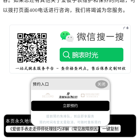
容。如果您还有其他关于爱彼手表维护和保养的问题，可
内蒙古自治区鄂尔多斯市东胜区伊金霍洛街爱彼售后服务中心（需提前预约）
以拨打页面400电话进行咨询，我们将竭诚为您服务。
内蒙古自治区呼伦贝尔市海拉尔区中央街爱彼售后服务中心（需提前预约）
内蒙古自治区通辽市科尔沁区明仁大街爱彼售后服务中心（需提前预约）
内蒙古自治区乌海市海勃湾区人民南路爱彼售后服务中心（需提前预约）
内蒙古自治区乌兰察布市集宁区恩和大街爱彼售后服务中心（需提前预约）
内蒙古自治区锡林郭勒盟市锡林浩特市光明街与额尔敦路交叉口爱彼售后服务中心（需提前预约）
内蒙古自治区兴安盟市乌兰浩特市兴安大街爱彼售后服务中心（需提前预约）
山西省大同市平城区迎宾街爱彼售后服务中心（需提前预约）
山西省晋城市城区黄华街爱彼售后服务中心（需提前预约）
山西省晋中市榆次区顺城街爱彼售后服务中心（需提前预约）
预约入口
关闭
山西省临汾市尧都区解放路爱彼售后服务中心（需提前预约）
山西省吕梁市离石区永宁中路与建设街交叉口爱彼售后服务中心（需提前预约）
赞一下
去提问
立即预约
山西省朔州市朔城区怡西路与鄯阳西街交汇处爱彼售后服务中心（需提前预约）
山西省忻州市忻府区和平东街与七一南路交叉口爱彼售后服务中心（需提前预约）
提前预约免排队，到店即享服务
本页永久地址：
预约时间有变无需取消，可随时重新预约
山西省阳泉市郊区平阳东街与新城大道交叉口爱彼售后服务中心（需提前预约）
一键复制
山西省运城市盐湖区河东街爱彼售后服务中心（需提前预约）