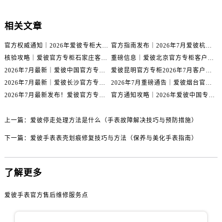
山西省长治市潞州区英雄中路爱彼售后服务中心（需提前预约）
山西省太原市迎泽区迎泽街道解放路15号亨得利名表维修授权店3楼爱彼售后服务中心（需提前预约）
相关文章
天津市和平区赤峰道136号天津国际金融中心26层2603室爱彼售后服务中心（需提前预约）
安徽省安庆市迎江区人民路爱彼售后服务中心（需提前预约）
官方权威通知｜2026年爱彼专柜大连服务网络焕新：客户服务热线全核验
官方指南发布｜2026年7月爱彼杭州专柜客户服务信息与热线
核验攻略｜爱彼官方专柜石家庄客户服务热线（2026年7月最新版）
重磅信息｜爱彼北京官方专柜客户服务电话2026年7月最新公示
安徽省蚌埠市蚌山区淮河路爱彼售后服务中心（需提前预约）
2026年7月最新｜爱彼中国官方专柜泰州地区服务热线全攻略&客户服务中心信息公示
爱彼昆明官方专柜2026年7月客户服务通告｜热线电话与门店信息核验
安徽省亳州市谯城区魏武大道爱彼售后服务中心（需提前预约）
2026年7月最新｜爱彼长沙官方专柜门店客户服务热线与信息公示
2026年7月重磅通告｜爱彼烟台官方专柜信息大全，客户服务热线同步更新
安徽省池州市贵池区长江路爱彼售后服务中心（需提前预约）
2026年7月最新发布！爱彼官方专柜客户服务电话+嘉兴专柜地址重磅公示
官方通知攻略｜2026年爱彼中国专柜客户服务热线7月专柜信息公告
安徽省滁州市琅琊区南谯北路爱彼售后服务中心（需提前预约）
安徽省阜阳市颍州区颍州北路爱彼售后服务中心（需提前预约）
上一篇：
爱彼停走处理方法是什么（手表故障解决技巧与预防措施）
安徽省淮北市相山区淮海路爱彼售后服务中心（需提前预约）
下一篇：
爱彼手表表壳划痕修复技巧与方法（保养与美化手表指南）
安徽省淮南市田家庵区国庆中路爱彼售后服务中心（需提前预约）
安徽省黄山市屯溪区黄山西路爱彼售后服务中心（需提前预约）
安徽省六安市金安区解放中路爱彼售后服务中心（需提前预约）
了解更多
安徽省马鞍山市雨山区湖南西路爱彼售后服务中心（需提前预约）
爱彼手表官方售后维修服务点
安徽省宿州市埇桥区人民中路爱彼售后服务中心（需提前预约）
安徽省铜陵市铜官区石城大道爱彼售后服务中心（需提前预约）