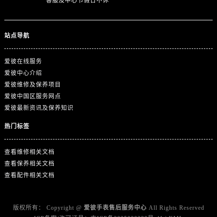
客服及中心节假日不休
广东省河源市源城区越王大道爱彼售后服务中心（需提前预约）
广东省惠州市惠城区江北文昌一路7号华贸大厦1座30层3005室爱彼售后服务中心（需提前预约）
广东省江门市蓬江区广场西路爱彼售后服务中心（需提前预约）
站点导航
广东省揭阳市榕城进贤门步行街爱彼售后服务中心（需提前预约）
广东省茂名市电白区水东街道迎宾大道爱彼售后服务中心（需提前预约）
爱彼在线服务
广东省梅州市梅江区金燕大道爱彼售后服务中心（需提前预约）
爱彼中心介绍
爱彼维修及保养项目
广东省清远市清城区湖西路爱彼售后服务中心（需提前预约）
爱彼中国区服务网点
广东省汕头市龙湖区长平路爱彼售后服务中心（需提前预约）
爱彼最新资讯及保养知识
广东省汕尾市城区香洲街道园林社区翠园街爱彼售后服务中心（需提前预约）
广东省韶关市武江区芙蓉新区与老城中心交汇处爱彼售后服务中心（需提前预约）
热门标签
广东省深圳市罗湖区深南东路5001号华润大厦17层1701室爱彼售后服务中心（需提前预约）
查看维修相关文档
广东省阳江市江城区东风一路爱彼售后服务中心（需提前预约）
查看保养相关文档
广东省云浮市云城区金山路爱彼售后服务中心（需提前预约）
查看配件相关文档
广东省湛江市赤坎区观海北路爱彼售后服务中心（需提前预约）
广东省肇庆市端州区信安大道与砚都大道交汇处爱彼售后服务中心（需提前预约）
广西壮族自治区百色市右江区中山二路爱彼售后服务中心（需提前预约）
版权所有：
Copyright @
爱彼手表售后服务中心
All Rights Reserved