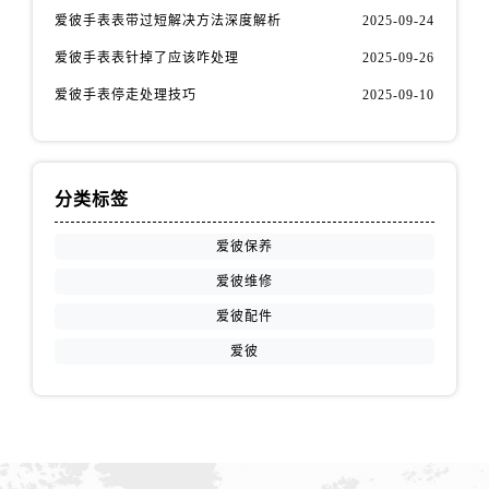
江苏省扬州市邗江区国展路29号星耀天地写字楼1号楼18层1803室爱彼售后服务中心（需提前预约）
爱彼手表表带过短解决方法深度解析
2025-09-24
江苏省镇江市京口区中山东路爱彼售后服务中心（需提前预约）
爱彼手表表针掉了应该咋处理
2025-09-26
江西省抚州市临川区赣东大道爱彼售后服务中心（需提前预约）
爱彼手表停走处理技巧
2025-09-10
江西省赣州市章贡区文清路爱彼售后服务中心（需提前预约）
江西省吉安市吉州区井冈山大道爱彼售后服务中心（需提前预约）
江西省景德镇市珠山区珠山中路爱彼售后服务中心（需提前预约）
江西省九江市浔阳区浔阳路爱彼售后服务中心（需提前预约）
分类标签
江西省南昌市红谷滩新区红谷中大道998号绿地双子塔（中央广场）A1座办公楼14层1407室爱彼售后服务中心（需提前预约）
爱彼保养
江西省萍乡市安源区萍安北大道与康庄路交叉口爱彼售后服务中心（需提前预约）
爱彼维修
江西省上饶市信州区滨江西路爱彼售后服务中心（需提前预约）
江西省新余市渝水区北湖西路爱彼售后服务中心（需提前预约）
爱彼配件
江西省宜春市袁州区中山中路爱彼售后服务中心（需提前预约）
爱彼
江西省鹰潭市月湖区胜利东路爱彼售后服务中心（需提前预约）
山东省德州市德城区东风中路爱彼售后服务中心（需提前预约）
山东省东营市东营区济南路爱彼售后服务中心（需提前预约）
山东省济南市历下区经十路11111号华润中心写字楼（万象城）15层1508室爱彼售后服务中心（需提前预约）