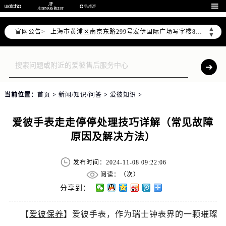
天津市和平区赤峰道136号天津国际金融中心写字楼26层2603室（需提前预约）

上海市徐汇区虹桥路3号港汇中心写字楼2座37层3705室（需提前预约）
▲
官网公告>
上海市黄浦区南京东路299号宏伊国际广场写字楼8层806室（需提前预约）
▼
南京市秦淮区中山南路1号（新街口）南京中心写字楼22层C1-1室（需提前预约）
常州市新北区龙锦路1590号现代传媒中心写字楼5号楼10层1008室（需提前预约）
徐州市鼓楼区淮海东路29号苏宁广场IFC国际金融中心写字楼35层3508室（需提前预约）
扬州市邗江区国展路29号星耀天地写字楼1号楼18层1803室（需提前预约）
当前位置：
首页
>
新闻/知识/问答
>
爱彼知识
>
盐城市盐都区世纪大道5号盐城金融城写字楼1号楼16层1604室（需提前预约）
泰州市海陵区永定东路399号置地商务中心东塔写字楼（华润万象城）17层1706室（需提前预约）
爱彼手表走走停停处理技巧详解（常见故障
宁波市江北区大闸南路500号来福士广场办公楼20层2009室（需提前预约）
原因及解决方法）
杭州市上城区钱江路1366号华润大厦写字楼A座5层503-5室（需提前预约）
金华市金东区东市南街777号金华万达广场写字楼4号楼22层2209室（需提前预约）
发布时间：2024-11-08 09:22:06
绍兴市越城区胜利东路379号世茂天际中心写字楼8层805室（需提前预约）
阅读：（
次）
嘉兴市南湖区广益路705号嘉兴世界贸易中心写字楼A座13层1304室（需提前预约）
分享到：
南昌市红谷滩新区红谷中大道998号绿地双子塔（中央广场）A1座办公楼14层07室（需提前预约）
【
爱彼保养
】爱彼手表，作为瑞士钟表界的一颗璀璨
济南市历下区经十路11111号华润中心写字楼（万象城）15层1508室（需提前预约）