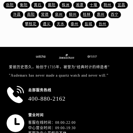
浙江省宁波市江北区大闸南路500号来福士广场办公楼20层2009室爱彼售后服务中心（需提前预约）
岳阳
衡阳
黄石
襄阳
株洲
湘潭
十堰
荆州
宜昌
浙江省衢州市柯城区上街爱彼售后服务中心（需提前预约）
许昌
南阳
常德
泉州
柳州
桂林
惠州
西宁
浙江省绍兴市越城区胜利东路379号世茂天际中心写字楼8层805室爱彼售后服务中心（需提前预约）
攀枝花
遵义
天水
泰州
盐城
台州
浙江省舟山市定海区解放东路爱彼售后服务中心（需提前预约）
澳门特别行政区大堂区议事亭前地（新马路）爱彼售后服务中心（需提前预约）
澳门特别行政区风顺堂区南湾大马路爱彼售后服务中心（需提前预约）
澳门特别行政区花地玛堂区关闸广场爱彼售后服务中心（需提前预约）
澳门特别行政区花王堂区大三巴商圈爱彼售后服务中心（需提前预约）
爱彼历史悠久，始创于1735年，被誉为“经典时计的缔造者”
澳门特别行政区嘉模堂区官也街爱彼售后服务中心（需提前预约）
"Audemars has never made a quartz watch and never will.”
澳门省路氹城市金光大道爱彼售后服务中心（需提前预约）
澳门特别行政区望德堂区塔石广场爱彼售后服务中心（需提前预约）
总部服务热线
福建省福州市鼓楼区五四路128-1号恒力城写字楼15层03室爱彼售后服务中心（需提前预约）
400-880-2162
福建省厦门市思明区湖滨东路95号万象城华润大厦B座11层1104室爱彼售后服务中心（需提前预约）
广东省潮州市潮安区新风路与潮汕路交汇处爱彼售后服务中心（需提前预约）
营业时间
广东省广州市天河区天河路230号万菱汇国际中心A塔7层704室爱彼售后服务中心（需提前预约）
客服在线时间：08:00-22:00
广东省广州市越秀区环市东路371-375号世界贸易中心大厦南塔15层1507室爱彼售后服务中心（需提前预约）
中心营业时间：09:00-19:30