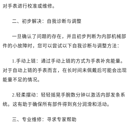
西安市碑林区南关正街88号华侨城长安国际中心E座6楼10室（需提前预约）
对手表进行校准或维修。
海口市龙华区金贸东路5号海口华润大厦B座17层1707室（需提前预约）
唐山市路南区新华东道100号万达广场写字楼A座10层1002室（需提前预约）
二、初步解决：自我诊断与调整
台州市椒江区东海大道1800号腾达中心东1幢20楼2002室（需提前预约）
内蒙古自治区呼和浩特市玉泉区大学西街70号华润万象城写字楼（鄂尔多斯大厦）23层2326室（需提前预约）
一旦确认了问题的存在，并且初步判断为内部机械部
甘肃省兰州市七里河区西津西路16号兰州中心写字楼21层2102室（需提前预约）
件的小故障时，您可以尝试以下自我诊断与调整方法：
重庆市解放碑渝中区民权路28号英利国际金融中心写字楼20层01室（需提前预约）
黑龙江省大庆市萨尔图区会战大街爱彼售后服务中心（需提前预约）
1.手动上链：通过手动上链的方式为手表补充能量。
黑龙江省鹤岗市向阳区红军路爱彼售后服务中心（需提前预约）
对于自动上链的手表而言，在长时间未佩戴后可能会出现
黑龙江省黑河市爱辉区中央街爱彼售后服务中心（需提前预约）
能量不足的情况。
黑龙江省鸡西市鸡冠区红军路爱彼售后服务中心（需提前预约）
黑龙江省佳木斯市向阳区长安路爱彼售后服务中心（需提前预约）
2.轻柔摆动：轻轻摇晃手腕数分钟以激活内部发条系
黑龙江省牡丹江市东安区太平路爱彼售后服务中心（需提前预约）
统。这有助于确保所有部件得到充分润滑和活动。
黑龙江省七台河市桃山区大同街爱彼售后服务中心（需提前预约）
黑龙江省齐齐哈尔市龙沙区龙华路爱彼售后服务中心（需提前预约）
三、专业维修：寻求专家帮助
黑龙江省双鸭山市尖山区新兴大街爱彼售后服务中心（需提前预约）