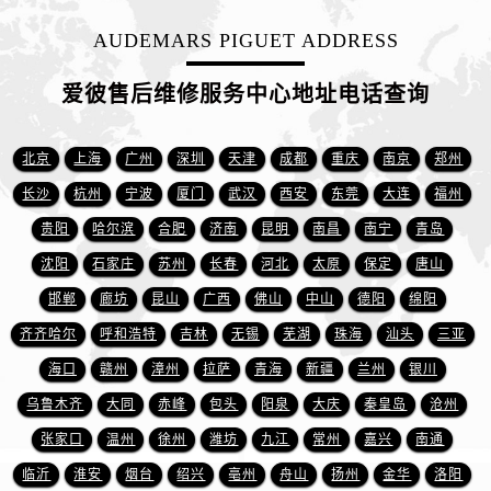
山东省济宁市任城区太白楼路爱彼售后服务中心（需提前预约）
AUDEMARS PIGUET ADDRESS
山东省莱芜市文化南路8号银座商城名表维修一楼名表维修爱彼售后服务中心（需提前预约）
山东省临沂市兰山区解放路爱彼售后服务中心（需提前预约）
爱彼售后维修服务中心地址电话查询
山东省日照市东港区烟台路爱彼售后服务中心（需提前预约）
山东省泰安市泰山区财源街道泰山大街爱彼售后服务中心（需提前预约）
北京
上海
广州
深圳
天津
成都
重庆
南京
郑州
山东省威海市环翠区新威海路89号振华商厦一楼名表维修爱彼售后服务中心（需提前预约）
山东省潍坊市奎文区东风东街爱彼售后服务中心（需提前预约）
长沙
杭州
宁波
厦门
武汉
西安
东莞
大连
福州
山东省枣庄市滕州市北辛路与善国路交叉口爱彼售后服务中心（需提前预约）
贵阳
哈尔滨
合肥
济南
昆明
南昌
南宁
青岛
山东省淄博市张店区金晶大道爱彼售后服务中心（需提前预约）
沈阳
石家庄
苏州
长春
河北
太原
保定
唐山
上海市黄浦区南京东路299号宏伊国际广场写字楼8层806室爱彼售后服务中心（需提前预约）
邯郸
廊坊
昆山
广西
佛山
中山
德阳
绵阳
上海市徐汇区虹桥路3号港汇中心2座37层3705室爱彼售后服务中心（需提前预约）
齐齐哈尔
呼和浩特
吉林
无锡
芜湖
珠海
汕头
三亚
浙江省杭州市上城区钱江路1366号华润大厦A座5层503-5室爱彼售后服务中心（需提前预约）
海口
赣州
漳州
拉萨
青海
新疆
兰州
银川
浙江省湖州市吴兴区劳动路爱彼售后服务中心（需提前预约）
乌鲁木齐
大同
赤峰
包头
阳泉
大庆
秦皇岛
沧州
浙江省嘉兴市南湖区广益路705号嘉兴世界贸易中心A座13层1304室爱彼售后服务中心（需提前预约）
浙江省金华市金东区东市南街777号金华万达广场4号楼22楼2209室爱彼售后服务中心（需提前预约）
张家口
温州
徐州
潍坊
九江
常州
嘉兴
南通
浙江省丽水市莲都区解放街爱彼售后服务中心（需提前预约）
临沂
淮安
烟台
绍兴
亳州
舟山
扬州
金华
洛阳