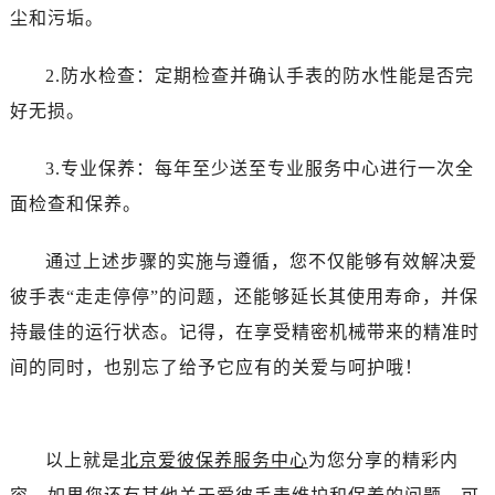
辽宁省阜新市海州区解放大街爱彼售后服务中心（需提前预约）
尘和污垢。
辽宁省葫芦岛市连山区中央路爱彼售后服务中心（需提前预约）
辽宁省锦州市古塔区中央大街爱彼售后服务中心（需提前预约）
2.防水检查：定期检查并确认手表的防水性能是否完
辽宁省辽阳市白塔区新运大街爱彼售后服务中心（需提前预约）
好无损。
辽宁省盘锦市兴隆台区石油大街爱彼售后服务中心（需提前预约）
辽宁省铁岭市银州区南马路爱彼售后服务中心（需提前预约）
3.专业保养：每年至少送至专业服务中心进行一次全
辽宁省营口市站前区市府路与渤海大街交叉口爱彼售后服务中心（需提前预约）
面检查和保养。
辽宁省沈阳市沈河区中街路137号亨得利名表维修授权店1楼爱彼售后服务中心（需提前预约）
辽宁省沈阳市沈河区中街路83号亨得利名表维修授权店1楼爱彼售后服务中心（需提前预约）
通过上述步骤的实施与遵循，您不仅能够有效解决爱
北京市朝阳区建国门外大街甲6号华熙国际中心D座11层1102室爱彼售后服务中心（需提前预约）
彼手表“走走停停”的问题，还能够延长其使用寿命，并保
北京市东城区东长安街1号王府井东方广场W3座6层602室爱彼售后服务中心（需提前预约）
持最佳的运行状态。记得，在享受精密机械带来的精准时
河北省保定市竞秀区朝阳北大街北国先天下爱彼售后服务中心（需提前预约）
间的同时，也别忘了给予它应有的关爱与呵护哦！
内蒙古自治区阿拉善盟市左旗土尔扈特大街爱彼售后服务中心（需提前预约）
内蒙古自治区巴彦淖尔市临河区新华街爱彼售后服务中心（需提前预约）
内蒙古自治区包头市青山区幸福路甲3号王府井百货名表维修爱彼售后服务中心（需提前预约）
以上就是
北京爱彼保养服务中心
为您分享的精彩内
内蒙古自治区赤峰市红山区哈达街爱彼售后服务中心（需提前预约）