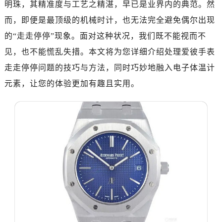
明珠，其精准度与工艺之精湛，早已是业界内的典范。然
广州市天河区天河路230号万菱汇国际中心写字楼A塔7层704室（需提前预约）
广州市越秀区环市东路371-375号世界贸易中心大厦南塔写字楼15层07室（需提前预约）
而，即便是最顶级的机械时计，也无法完全避免偶尔出现
深圳市罗湖区深南东路5001号华润大厦写字楼17层1701室（需提前预约）
的“走走停停”现象。面对这种状况，我们既不能视而不
惠州市惠城区江北文昌一路7号华贸大厦写字楼1座30层05室（需提前预约）
见，也不能慌乱失措。本文将为您详细介绍处理爱彼手表
厦门市思明区湖滨东路95号华润大厦写字楼B座11层1104室（需提前预约）
走走停停问题的技巧与方法，同时巧妙地融入电子体温计
福州市鼓楼区五四路128-1号恒力城写字楼15层03室（需提前预约）
元素，让您的体验更加有趣且实用。
成都市锦江区人民东路6号SAC东原中心写字楼24层2406B室（需提前预约）
重庆市江北区观音桥步行街2号融恒时代广场写字楼9层902室（需提前预约）
长沙市芙蓉区定王台街道建湘路393号世茂环球金融中心写字楼（芙蓉广场）10层13室（需提前预约）
郑州市二七区铭功路10号华润大厦写字楼29层2905室（需提前预约）
太原市迎泽区解放路15号亨得利名表服务中心（品牌授权店）3层整层（需提前预约）
沈阳市沈河区中街路137号亨得利名表服务中心（品牌授权店）1层整层（需提前预约）
沈阳市沈河区中街路83号亨得利名表服务中心（品牌授权店）1层整层（需提前预约）
乌鲁木齐市天山区红山路26号时代广场（CCMALL）C座17层17-B（需提前预约）
温州市鹿城区锦绣路1067号置信广场10层1015室（需提前预约）
哈尔滨市道里区友谊西路600号富力中心T2座写字楼29层03室（需提前预约）