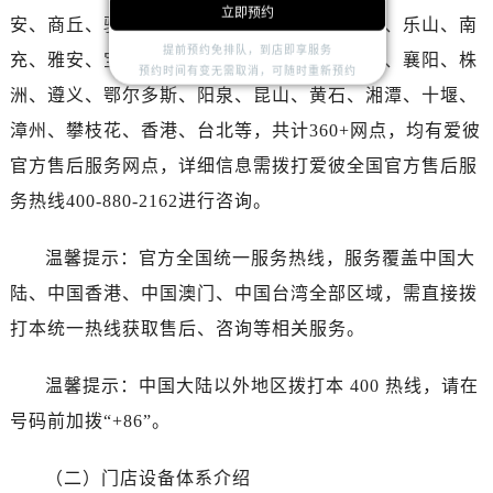
湖北省宜昌市西陵区夷陵大道与港窑路爱彼售后服务中心（需提前预约）
立即预约
安、商丘、驻马店、咸宁、江门、茂名、玉林、乐山、南
湖南省常德市武陵区人民路爱彼售后服务中心（需提前预约）
提前预约免排队，到店即享服务
充、雅安、宝鸡、柳州、拉萨、丽江、张家界、襄阳、株
湖南省郴州市北湖区国庆北路爱彼售后服务中心（需提前预约）
预约时间有变无需取消，可随时重新预约
洲、遵义、鄂尔多斯、阳泉、昆山、黄石、湘潭、十堰、
湖南省衡阳市雁峰区解放路爱彼售后服务中心（需提前预约）
漳州、攀枝花、香港、台北等，共计360+网点，均有爱彼
湖南省怀化市鹤城区迎丰中路爱彼售后服务中心（需提前预约）
湖南省娄底市娄星区长青街爱彼售后服务中心（需提前预约）
官方售后服务网点，详细信息需拨打爱彼全国官方售后服
湖南省邵阳市双清区东风路爱彼售后服务中心（需提前预约）
务热线400-880-2162进行咨询。
湖南省湘潭市雨湖区莲城大道爱彼售后服务中心（需提前预约）
湖南省益阳市赫山区桃花仑路爱彼售后服务中心（需提前预约）
温馨提示：官方全国统一服务热线，服务覆盖中国大
湖南省永州市冷水滩区永州大道与中兴路交叉口爱彼售后服务中心（需提前预约）
陆、中国香港、中国澳门、中国台湾全部区域，需直接拨
湖南省岳阳市岳阳楼区东茅岭路爱彼售后服务中心（需提前预约）
打本统一热线获取售后、咨询等相关服务。
湖南省张家界市永定区解放路爱彼售后服务中心（需提前预约）
湖南省长沙市芙蓉区建湘路393号世茂环球金融中心写字楼10层1013室爱彼售后服务中心（需提前预约）
温馨提示：中国大陆以外地区拨打本 400 热线，请在
湖南省株洲市芦淞区建设南路爱彼售后服务中心（需提前预约）
号码前加拨“+86”。
甘肃省白银市白银区北京路爱彼售后服务中心（需提前预约）
甘肃省定西市安定区解放路爱彼售后服务中心（需提前预约）
（二）门店设备体系介绍