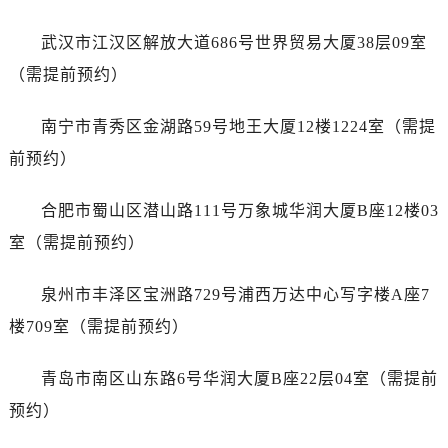
澳门特别行政区大堂区议事亭前地（新马路）爱彼售后服务中心（需提前预约）
澳门特别行政区风顺堂区南湾大马路爱彼售后服务中心（需提前预约）
武汉市江汉区解放大道686号世界贸易大厦38层09室
澳门特别行政区花地玛堂区关闸广场爱彼售后服务中心（需提前预约）
（需提前预约）
澳门特别行政区花王堂区大三巴商圈爱彼售后服务中心（需提前预约）
澳门特别行政区嘉模堂区官也街爱彼售后服务中心（需提前预约）
南宁市青秀区金湖路59号地王大厦12楼1224室（需提
澳门省路氹城市金光大道爱彼售后服务中心（需提前预约）
前预约）
澳门特别行政区望德堂区塔石广场爱彼售后服务中心（需提前预约）
福建省福州市鼓楼区五四路128-1号恒力城写字楼15层03室爱彼售后服务中心（需提前预约）
合肥市蜀山区潜山路111号万象城华润大厦B座12楼03
福建省厦门市思明区湖滨东路95号万象城华润大厦B座11层1104室爱彼售后服务中心（需提前预约）
室（需提前预约）
广东省潮州市潮安区新风路与潮汕路交汇处爱彼售后服务中心（需提前预约）
广东省广州市天河区天河路230号万菱汇国际中心A塔7层704室爱彼售后服务中心（需提前预约）
泉州市丰泽区宝洲路729号浦西万达中心写字楼A座7
广东省广州市越秀区环市东路371-375号世界贸易中心大厦南塔15层1507室爱彼售后服务中心（需提前预约）
楼709室（需提前预约）
广东省河源市源城区越王大道爱彼售后服务中心（需提前预约）
广东省惠州市惠城区江北文昌一路7号华贸大厦1座30层3005室爱彼售后服务中心（需提前预约）
青岛市南区山东路6号华润大厦B座22层04室（需提前
广东省江门市蓬江区广场西路爱彼售后服务中心（需提前预约）
预约）
广东省揭阳市榕城进贤门步行街爱彼售后服务中心（需提前预约）