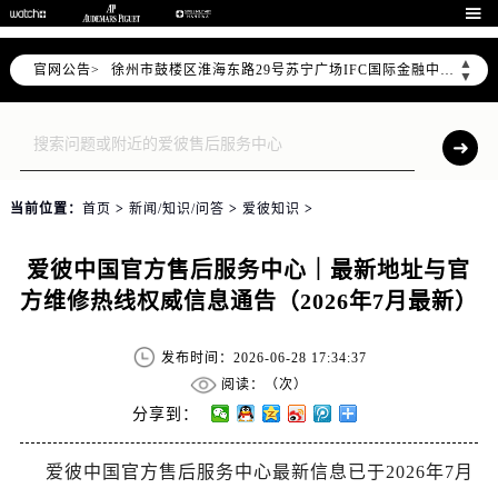
南京市秦淮区中山南路1号（新街口）南京中心写字楼22层C1-1室（需提前预约）

常州市新北区龙锦路1590号现代传媒中心写字楼5号楼10层1008室（需提前预约）
▲
官网公告>
徐州市鼓楼区淮海东路29号苏宁广场IFC国际金融中心写字楼35层3508室（需提前预约）
▼
扬州市邗江区国展路29号星耀天地写字楼1号楼18层1803室（需提前预约）
盐城市盐都区世纪大道5号盐城金融城写字楼1号楼16层1604室（需提前预约）
泰州市海陵区永定东路399号置地商务中心东塔写字楼（华润万象城）17层1706室（需提前预约）
宁波市江北区大闸南路500号来福士广场办公楼20层2009室（需提前预约）
当前位置：
首页
>
新闻/知识/问答
>
爱彼知识
>
杭州市上城区钱江路1366号华润大厦写字楼A座5层503-5室（需提前预约）
金华市金东区东市南街777号金华万达广场写字楼4号楼22层2209室（需提前预约）
爱彼中国官方售后服务中心｜最新地址与官
绍兴市越城区胜利东路379号世茂天际中心写字楼8层805室（需提前预约）
方维修热线权威信息通告（2026年7月最新）
嘉兴市南湖区广益路705号嘉兴世界贸易中心写字楼A座13层1304室（需提前预约）
南昌市红谷滩新区红谷中大道998号绿地双子塔（中央广场）A1座办公楼14层07室（需提前预约）
发布时间：2026-06-28 17:34:37
济南市历下区经十路11111号华润中心写字楼（万象城）15层1508室（需提前预约）
阅读：（
次）
广州市天河区天河路230号万菱汇国际中心写字楼A塔7层704室（需提前预约）
分享到：
广州市越秀区环市东路371-375号世界贸易中心大厦南塔写字楼15层07室（需提前预约）
爱彼中国官方售后服务中心最新信息已于2026年7月
深圳市罗湖区深南东路5001号华润大厦写字楼17层1701室（需提前预约）