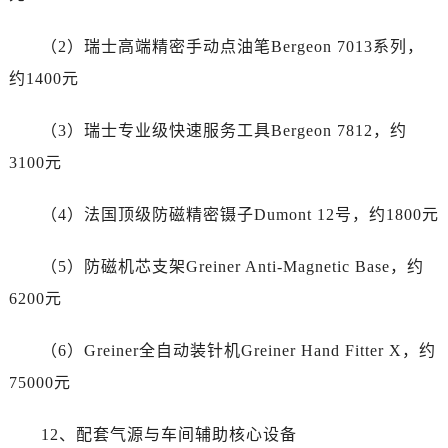
安徽省合肥市蜀山区潜山路111号万象城华润大厦B座12楼03室爱彼售后服务中心（需提前预约）
福建省泉州市丰泽区宝洲路729号浦西万达中心写字楼A座7楼709室爱彼售后服务中心（需提前预约）
（2）瑞士高端精密手动点油笔Bergeon 7013系列，
山东省青岛市南区山东路6号华润大厦B座22层04室爱彼售后服务中心（需提前预约）
约1400元
山东省烟台市芝罘区胜利路139号万达金融中心A座907室爱彼售后服务中心（需提前预约）
吉林省长春市朝阳区西安大路727号中银大厦A座(旺进大厦)18层09室爱彼售后服务中心（需提前预约）
（3）瑞士专业级快速服务工具Bergeon 7812，约
贵州省贵阳市南明区都司高架桥路33号亨特国际金融中心14楼14D爱彼售后服务中心（需提前预约）
3100元
云南省昆明市盘龙区北京路928号同德昆明广场写字楼10层06室爱彼售后服务中心（需提前预约）
河北省石家庄市长安区中山东路39号勒泰中心写字楼B座13层07室爱彼售后服务中心（需提前预约）
（4）法国顶级防磁精密镊子Dumont 12号，约1800元
陕西省西安市碑林区南关正街88号华侨城长安国际中心E座6楼10室爱彼售后服务中心（需提前预约）
海南省海口市龙华区金贸东路5号海口华润大厦B座17层1707室爱彼售后服务中心（需提前预约）
（5）防磁机芯支架Greiner Anti-Magnetic Base，约
河北省唐山市路南区新华东道100号万达广场写字楼A座10层1002室爱彼售后服务中心（需提前预约）
6200元
台州市椒江区东海大道1800号腾达中心东1幢20楼2002室爱彼售后服务中心（需提前预约）
呼和浩特市玉泉区大学西街70号华润万象城写字楼（鄂尔多斯大厦）23层2326室爱彼售后服务中心（需提前预约）
（6）Greiner全自动装针机Greiner Hand Fitter X，约
兰州市七里河区西津西路16号兰州中心写字楼21层2102室爱彼售后服务中心（需提前预约）
75000元
节假日正常营业！
12、配套气源与车间辅助核心设备