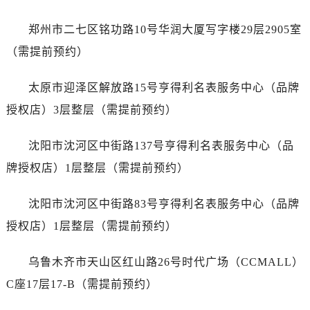
福建省宁德市蕉城区天湖东路爱彼售后服务中心（需提前预约）
福建省莆田市城厢区霞林街道荔华东大道爱彼售后服务中心（需提前预约）
郑州市二七区铭功路10号华润大厦写字楼29层2905室
福建省三明市三元区东乾二路爱彼售后服务中心（需提前预约）
（需提前预约）
福建省漳州市龙文区步港路爱彼售后服务中心（需提前预约）
江苏省常州市新北区龙锦路1590号现代传媒中心5号楼10层1008室爱彼售后服务中心（需提前预约）
太原市迎泽区解放路15号亨得利名表服务中心（品牌
江苏省淮安市清江浦区淮海北路爱彼售后服务中心（需提前预约）
授权店）3层整层（需提前预约）
江苏省连云港市海州区通灌北路爱彼售后服务中心（需提前预约）
江苏省南京市秦淮区中山南路1号南京中心22层22-C1-C3室爱彼售后服务中心（需提前预约）
沈阳市沈河区中街路137号亨得利名表服务中心（品
江苏省宿迁市宿城区西湖路爱彼售后服务中心（需提前预约）
牌授权店）1层整层（需提前预约）
江苏省泰州市海陵区永定东路399号置地商务中心东塔（华润万象城）17层1706室爱彼售后服务中心（需提前预约）
江苏省徐州市鼓楼区淮海东路29号苏宁广场IFC国际金融中心35层3508室爱彼售后服务中心（需提前预约）
沈阳市沈河区中街路83号亨得利名表服务中心（品牌
江苏省盐城市盐都区世纪大道5号盐城金融城写字楼1号楼16层1604室爱彼售后服务中心（需提前预约）
授权店）1层整层（需提前预约）
江苏省扬州市邗江区国展路29号星耀天地写字楼1号楼18层1803室爱彼售后服务中心（需提前预约）
江苏省镇江市京口区中山东路爱彼售后服务中心（需提前预约）
乌鲁木齐市天山区红山路26号时代广场（CCMALL）
江西省抚州市临川区赣东大道爱彼售后服务中心（需提前预约）
C座17层17-B（需提前预约）
江西省赣州市章贡区文清路爱彼售后服务中心（需提前预约）