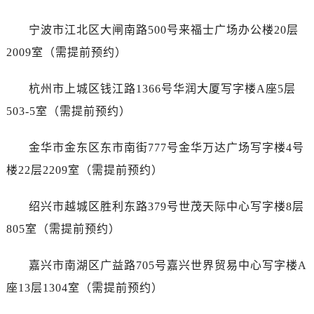
辽宁省盘锦市兴隆台区石油大街爱彼售后服务中心（需提前预约）
辽宁省铁岭市银州区南马路爱彼售后服务中心（需提前预约）
宁波市江北区大闸南路500号来福士广场办公楼20层
辽宁省营口市站前区市府路与渤海大街交叉口爱彼售后服务中心（需提前预约）
2009室（需提前预约）
辽宁省沈阳市沈河区中街路137号亨得利名表维修授权店1楼爱彼售后服务中心（需提前预约）
辽宁省沈阳市沈河区中街路83号亨得利名表维修授权店1楼爱彼售后服务中心（需提前预约）
杭州市上城区钱江路1366号华润大厦写字楼A座5层
北京市朝阳区建国门外大街甲6号华熙国际中心D座11层1102室爱彼售后服务中心（需提前预约）
503-5室（需提前预约）
北京市东城区东长安街1号王府井东方广场W3座6层602室爱彼售后服务中心（需提前预约）
河北省保定市竞秀区朝阳北大街北国先天下爱彼售后服务中心（需提前预约）
金华市金东区东市南街777号金华万达广场写字楼4号
内蒙古自治区阿拉善盟市左旗土尔扈特大街爱彼售后服务中心（需提前预约）
楼22层2209室（需提前预约）
内蒙古自治区巴彦淖尔市临河区新华街爱彼售后服务中心（需提前预约）
内蒙古自治区包头市青山区幸福路甲3号王府井百货名表维修爱彼售后服务中心（需提前预约）
绍兴市越城区胜利东路379号世茂天际中心写字楼8层
内蒙古自治区赤峰市红山区哈达街爱彼售后服务中心（需提前预约）
805室（需提前预约）
内蒙古自治区鄂尔多斯市东胜区伊金霍洛街爱彼售后服务中心（需提前预约）
内蒙古自治区呼伦贝尔市海拉尔区中央街爱彼售后服务中心（需提前预约）
嘉兴市南湖区广益路705号嘉兴世界贸易中心写字楼A
内蒙古自治区通辽市科尔沁区明仁大街爱彼售后服务中心（需提前预约）
座13层1304室（需提前预约）
内蒙古自治区乌海市海勃湾区人民南路爱彼售后服务中心（需提前预约）