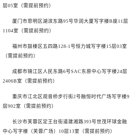
安徽省蚌埠市蚌山区淮河路爱彼售后服务中心（需提前预约）
层05室（需提前预约）
安徽省亳州市谯城区魏武大道爱彼售后服务中心（需提前预约）
安徽省池州市贵池区长江路爱彼售后服务中心（需提前预约）
厦门市思明区湖滨东路95号华润大厦写字楼B座11层
安徽省滁州市琅琊区南谯北路爱彼售后服务中心（需提前预约）
1104室（需提前预约）
安徽省阜阳市颍州区颍州北路爱彼售后服务中心（需提前预约）
安徽省淮北市相山区淮海路爱彼售后服务中心（需提前预约）
福州市鼓楼区五四路128-1号恒力城写字楼15层03室
安徽省淮南市田家庵区国庆中路爱彼售后服务中心（需提前预约）
（需提前预约）
安徽省黄山市屯溪区黄山西路爱彼售后服务中心（需提前预约）
安徽省六安市金安区解放中路爱彼售后服务中心（需提前预约）
成都市锦江区人民东路6号SAC东原中心写字楼24层
安徽省马鞍山市雨山区湖南西路爱彼售后服务中心（需提前预约）
2406B室（需提前预约）
安徽省宿州市埇桥区人民中路爱彼售后服务中心（需提前预约）
安徽省铜陵市铜官区石城大道爱彼售后服务中心（需提前预约）
重庆市江北区观音桥步行街2号融恒时代广场写字楼9
安徽省芜湖市镜湖区中山路步行街爱彼售后服务中心（需提前预约）
层902室（需提前预约）
安徽省宣城市宣州区叠嶂西路爱彼售后服务中心（需提前预约）
福建省龙岩市新罗区九一南路爱彼售后服务中心（需提前预约）
长沙市芙蓉区定王台街道建湘路393号世茂环球金融
福建省南平市建阳区人民西路爱彼售后服务中心（需提前预约）
中心写字楼（芙蓉广场）10层13室（需提前预约）