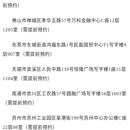
山东省泰安市泰山区财源街道泰山大街爱彼售后服务中心（需提前预约）
前预约）
山东省威海市环翠区新威海路89号振华商厦一楼名表维修爱彼售后服务中心（需提前预约）
山东省潍坊市奎文区东风东街爱彼售后服务中心（需提前预约）
佛山市禅城区季华五路57号万科金融中心C座12层
山东省枣庄市滕州市北辛路与善国路交叉口爱彼售后服务中心（需提前预约）
1205室（需提前预约）
山东省淄博市张店区金晶大道爱彼售后服务中心（需提前预约）
上海市黄浦区南京东路299号宏伊国际广场写字楼8层806室爱彼售后服务中心（需提前预约）
东莞市东城街道鸿福东路1号民盈国贸中心T1写字楼9
上海市徐汇区虹桥路3号港汇中心2座37层3705室爱彼售后服务中心（需提前预约）
层907室（需提前预约）
浙江省杭州市上城区钱江路1366号华润大厦A座5层503-5室爱彼售后服务中心（需提前预约）
浙江省湖州市吴兴区劳动路爱彼售后服务中心（需提前预约）
无锡市梁溪区人民中路139号恒隆广场写字楼1座11层
浙江省嘉兴市南湖区广益路705号嘉兴世界贸易中心A座13层1304室爱彼售后服务中心（需提前预约）
1104室（需提前预约）
浙江省金华市金东区东市南街777号金华万达广场4号楼22楼2209室爱彼售后服务中心（需提前预约）
浙江省丽水市莲都区解放街爱彼售后服务中心（需提前预约）
南通市崇川区工农路57号圆融广场写字楼16层1603室
浙江省宁波市江北区大闸南路500号来福士广场办公楼20层2009室爱彼售后服务中心（需提前预约）
（需提前预约）
浙江省衢州市柯城区上街爱彼售后服务中心（需提前预约）
浙江省绍兴市越城区胜利东路379号世茂天际中心写字楼8层805室爱彼售后服务中心（需提前预约）
苏州市苏州工业园区星港街199号苏州中心办公楼C座
浙江省舟山市定海区解放东路爱彼售后服务中心（需提前预约）
22层08室（需提前预约）