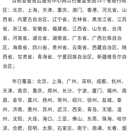
目前爱彼售后服务中心网点已覆盖全国34个省级行政
香港特别行政区尖沙咀区油尖旺区广东道爱彼售后服务中心（需提前预约）
区：北京、上海、天津、重庆、澳门、香港、河北省、山
香港特别行政区金钟区中西区金钟道爱彼售后服务中心（需提前预约）
香港特别行政区九龙区油尖旺区弥敦道爱彼售后服务中心（需提前预约）
西省、内蒙古自治区、辽宁省、吉林省、黑龙江省、江苏
香港特别行政区铜锣湾区湾仔区轩尼诗道爱彼售后服务中心（需提前预约）
省、浙江省、安徽省、福建省、江西省、山东省、台湾
河南省安阳市文峰区解放大道爱彼售后服务中心（需提前预约）
省、河南省、湖北省、湖南省、广东省、广西壮族自治
河南省鹤壁市淇滨区九州路爱彼售后服务中心（需提前预约）
区、海南省、四川省、贵州省、云南省、西藏自治区、陕
河南省济源市沁园街道济水大道爱彼售后服务中心（需提前预约）
西省、甘肃省、青海省、宁夏回族自治区、新疆维吾尔自
河南省焦作市解放区解放路爱彼售后服务中心（需提前预约）
治区；
河南省开封市鼓楼区中山路爱彼售后服务中心（需提前预约）
河南省洛阳市西工区中州中路与解放路交叉口爱彼售后服务中心（需提前预约）
市已覆盖：北京、上海、广州、深圳、成都、杭州、
河南省漯河市源汇区交通路爱彼售后服务中心（需提前预约）
天津、南京、重庆、郑州、长沙、宁波、厦门、福州、南
河南省南阳市宛城区范蠡东路与南都路交叉口爱彼售后服务中心（需提前预约）
昌、金华、嘉兴、扬州、常州、绍兴、徐州、盐城、泰
河南省平顶山市卫东区建设路爱彼售后服务中心（需提前预约）
河南省濮阳市大华龙区开州路绿城路交叉口爱彼售后服务中心（需提前预约）
州、济南、惠州、苏州、武汉、西安、青岛、无锡、温
河南省三门峡市湖滨区和平路爱彼售后服务中心（需提前预约）
州、沈阳、大连、海口、三亚、佛山、东莞、珠海、哈尔
河南省商丘市梁园区神火大道爱彼售后服务中心（需提前预约）
滨、合肥、昆明、太原、石家庄、南宁、南通、长春、烟