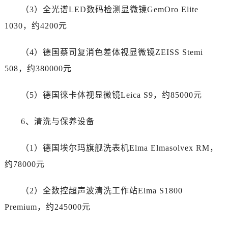
新疆维吾尔自治区新星市东风路爱彼售后服务中心（需提前预约）
（3）全光谱LED数码检测显微镜GemOro Elite
新疆维吾尔自治区伊宁市解放西路爱彼售后服务中心（需提前预约）
1030，约4200元
贵州省安顺市西秀区中华南路爱彼售后服务中心（需提前预约）
贵州省毕节市七星关区松山路爱彼售后服务中心（需提前预约）
（4）德国蔡司复消色差体视显微镜ZEISS Stemi
贵州省六盘水市钟山区钟山大道爱彼售后服务中心（需提前预约）
508，约380000元
贵州省黔东南苗族侗族自治州凯里市北京西路爱彼售后服务中心（需提前预约）
贵州省黔西南布依族苗族自治州兴义市大道与桔香路交汇处爱彼售后服务中心（需提前预约）
（5）德国徕卡体视显微镜Leica S9，约85000元
贵州省铜仁市碧江区民主路爱彼售后服务中心（需提前预约）
贵州省遵义市红花岗区共青大道与嵩山路交叉口爱彼售后服务中心（需提前预约）
6、清洗与保养设备
四川省阿坝州市马尔康市团结街爱彼售后服务中心（需提前预约）
四川省巴中市巴州区江北大道爱彼售后服务中心（需提前预约）
（1）德国埃尔玛旗舰洗表机Elma Elmasolvex RM，
四川省成都市锦江区人民东路6号SAC东原中心24层2406B室爱彼售后服务中心（需提前预约）
约78000元
四川省达州市通川区中心广场、老车坝爱彼售后服务中心（需提前预约）
四川省德阳市旌阳区长江西路、南街爱彼售后服务中心（需提前预约）
（2）全数控超声波清洗工作站Elma S1800
四川省甘孜州市康定市情歌广场、箭炉街爱彼售后服务中心（需提前预约）
Premium，约245000元
四川省广安市广安区建安南路爱彼售后服务中心（需提前预约）