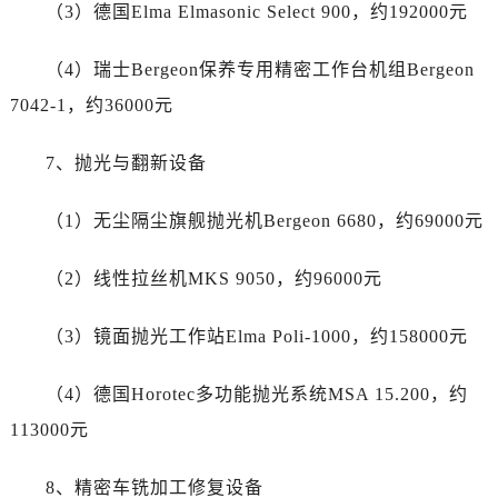
四川省广元市利州区老城南北街、东大街爱彼售后服务中心（需提前预约）
（3）德国Elma Elmasonic Select 900，约192000元
四川省乐山市市中区嘉定中路爱彼售后服务中心（需提前预约）
（4）瑞士Bergeon保养专用精密工作台机组Bergeon
四川省凉山州市西昌市大巷口下街爱彼售后服务中心（需提前预约）
四川省泸州市江阳区治平路爱彼售后服务中心（需提前预约）
7042-1，约36000元
四川省眉山市东坡区三苏路爱彼售后服务中心（需提前预约）
7、抛光与翻新设备
四川省绵阳市涪城区翠花街爱彼售后服务中心（需提前预约）
四川省南充市高坪区江东大道爱彼售后服务中心（需提前预约）
（1）无尘隔尘旗舰抛光机Bergeon 6680，约69000元
四川省内江市东兴区汉安大道爱彼售后服务中心（需提前预约）
四川省攀枝花市东区三线大道北段爱彼售后服务中心（需提前预约）
（2）线性拉丝机MKS 9050，约96000元
四川省遂宁市船山区香林南路爱彼售后服务中心（需提前预约）
四川省雅安市雨城区熊猫大道爱彼售后服务中心（需提前预约）
（3）镜面抛光工作站Elma Poli-1000，约158000元
四川省宜宾市翠屏区长翠路爱彼售后服务中心（需提前预约）
四川省资阳市雁江区滨江大道一段与和平南路爱彼售后服务中心（需提前预约）
（4）德国Horotec多功能抛光系统MSA 15.200，约
四川省自贡市自流井区华商北路爱彼售后服务中心（需提前预约）
113000元
西藏自治区阿里地区噶尔县北京西路爱彼售后服务中心（需提前预约）
西藏自治区昌都市卡若区昌都西路爱彼售后服务中心（需提前预约）
8、精密车铣加工修复设备