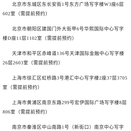
台州市椒江区东海大道1800号腾达中心东1幢20楼2002室（需提前预约）
北京市东城区东长安街1号东方广场写字楼W3座6层
内蒙古自治区呼和浩特市玉泉区大学西街70号华润万象城写字楼（鄂尔多斯大厦）23层2326室（需提前预约）
602室（需提前预约）
甘肃省兰州市七里河区西津西路16号兰州中心写字楼21层2102室（需提前预约）
黑龙江省大庆市萨尔图区会战大街爱彼售后服务中心（需提前预约）
北京市朝阳区建国门外大街甲6号华熙国际中心写字
黑龙江省鹤岗市向阳区红军路爱彼售后服务中心（需提前预约）
楼D座11层1102室（需提前预约）
黑龙江省黑河市爱辉区中央街爱彼售后服务中心（需提前预约）
黑龙江省鸡西市鸡冠区红军路爱彼售后服务中心（需提前预约）
天津市和平区赤峰道136号天津国际金融中心写字楼
黑龙江省佳木斯市向阳区长安路爱彼售后服务中心（需提前预约）
26层2603室（需提前预约）
黑龙江省牡丹江市东安区太平路爱彼售后服务中心（需提前预约）
黑龙江省七台河市桃山区大同街爱彼售后服务中心（需提前预约）
上海市徐汇区虹桥路3号港汇中心写字楼2座37层3705
黑龙江省齐齐哈尔市龙沙区龙华路爱彼售后服务中心（需提前预约）
室（需提前预约）
黑龙江省双鸭山市尖山区新兴大街爱彼售后服务中心（需提前预约）
黑龙江省绥化市北林区新华街与康庄路交叉口爱彼售后服务中心（需提前预约）
上海市黄浦区南京东路299号宏伊国际广场写字楼8层
黑龙江省伊春市伊美区通河路爱彼售后服务中心（需提前预约）
806室（需提前预约）
吉林省白城市洮北区明仁南街爱彼售后服务中心（需提前预约）
吉林省白山市浑江区浑江大街爱彼售后服务中心（需提前预约）
南京市秦淮区中山南路1号（新街口）南京中心写字