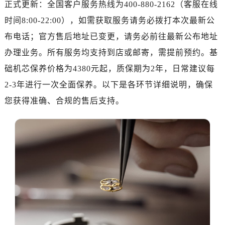
正式更新：全国客户服务热线为400-880-2162（客服在线
惠州市惠城区江北文昌一路7号华贸大厦写字楼1座30层05室（需提前预约）
厦门市思明区湖滨东路95号华润大厦写字楼B座11层1104室（需提前预约）
时间8:00-22:00），如需获取服务请务必拨打本次最新公
福州市鼓楼区五四路128-1号恒力城写字楼15层03室（需提前预约）
布电话；官方售后地址已变更，请务必前往最新公布地址
成都市锦江区人民东路6号SAC东原中心写字楼24层2406B室（需提前预约）
办理业务。所有服务均支持到店或邮寄，需提前预约。基
重庆市江北区观音桥步行街2号融恒时代广场写字楼9层902室（需提前预约）
础机芯保养价格为4380元起，质保期为2年，日常建议每
长沙市芙蓉区定王台街道建湘路393号世茂环球金融中心写字楼（芙蓉广场）10层13室（需提前预约）
2-3年进行一次全面保养。以下是各环节详细说明，确保
郑州市二七区铭功路10号华润大厦写字楼29层2905室（需提前预约）
您获得准确、合规的售后支持。
太原市迎泽区解放路15号亨得利名表服务中心（品牌授权店）3层整层（需提前预约）
沈阳市沈河区中街路137号亨得利名表服务中心（品牌授权店）1层整层（需提前预约）
沈阳市沈河区中街路83号亨得利名表服务中心（品牌授权店）1层整层（需提前预约）
乌鲁木齐市天山区红山路26号时代广场（CCMALL）C座17层17-B（需提前预约）
温州市鹿城区锦绣路1067号置信广场10层1015室（需提前预约）
哈尔滨市道里区友谊西路600号富力中心T2座写字楼29层03室（需提前预约）
大连市中山区人民路15号国际金融大厦7层G室（需提前预约）
佛山市禅城区季华五路57号万科金融中心C座12层1205室（需提前预约）
东莞市东城街道鸿福东路1号民盈国贸中心T1写字楼9层907室（需提前预约）