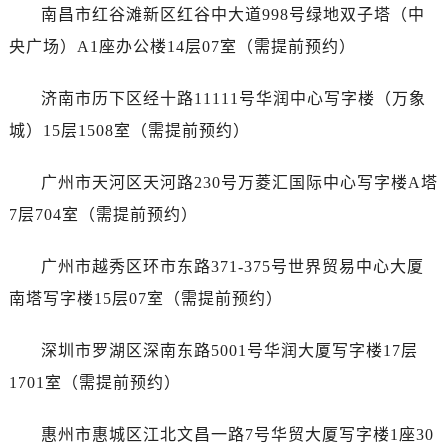
内蒙古自治区乌兰察布市集宁区恩和大街爱彼售后服务中心（需提前预约）
南昌市红谷滩新区红谷中大道998号绿地双子塔（中
内蒙古自治区锡林郭勒盟市锡林浩特市光明街与额尔敦路交叉口爱彼售后服务中心（需提前预约）
央广场）A1座办公楼14层07室（需提前预约）
内蒙古自治区兴安盟市乌兰浩特市兴安大街爱彼售后服务中心（需提前预约）
山西省大同市平城区迎宾街爱彼售后服务中心（需提前预约）
济南市历下区经十路11111号华润中心写字楼（万象
山西省晋城市城区黄华街爱彼售后服务中心（需提前预约）
城）15层1508室（需提前预约）
山西省晋中市榆次区顺城街爱彼售后服务中心（需提前预约）
山西省临汾市尧都区解放路爱彼售后服务中心（需提前预约）
广州市天河区天河路230号万菱汇国际中心写字楼A塔
山西省吕梁市离石区永宁中路与建设街交叉口爱彼售后服务中心（需提前预约）
7层704室（需提前预约）
山西省朔州市朔城区怡西路与鄯阳西街交汇处爱彼售后服务中心（需提前预约）
山西省忻州市忻府区和平东街与七一南路交叉口爱彼售后服务中心（需提前预约）
广州市越秀区环市东路371-375号世界贸易中心大厦
山西省阳泉市郊区平阳东街与新城大道交叉口爱彼售后服务中心（需提前预约）
南塔写字楼15层07室（需提前预约）
山西省运城市盐湖区河东街爱彼售后服务中心（需提前预约）
山西省长治市潞州区英雄中路爱彼售后服务中心（需提前预约）
深圳市罗湖区深南东路5001号华润大厦写字楼17层
山西省太原市迎泽区迎泽街道解放路15号亨得利名表维修授权店3楼爱彼售后服务中心（需提前预约）
1701室（需提前预约）
天津市和平区赤峰道136号天津国际金融中心26层2603室爱彼售后服务中心（需提前预约）
安徽省安庆市迎江区人民路爱彼售后服务中心（需提前预约）
惠州市惠城区江北文昌一路7号华贸大厦写字楼1座30