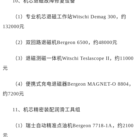
10、机芯退磁故障修复设备
云南省文山壮族苗族自治州文山市东风路爱彼售后服务中心（需提前预约）
云南省西双版纳傣族自治州景洪市宣慰大道爱彼售后服务中心（需提前预约）
（1）专业机芯退磁工作站Witschi Demag 300，约
云南省玉溪市红塔区南北大街爱彼售后服务中心（需提前预约）
132000元
云南省昭通市昭阳区青年路爱彼售后服务中心（需提前预约）
重庆市江北区观音桥步行街2号融恒时代广场9层902室爱彼售后服务中心（需提前预约）
（2）双回路退磁机Bergeon 6500，约48000元
新疆维吾尔自治区乌鲁木齐市天山区红山路26号时代广场（CCMALL）C座17层17-B爱彼售后服务中心（需提前预约）
浙江省温州市鹿城区锦绣路1067号置信广场10层1015室爱彼售后服务中心（需提前预约）
（3）退磁测磁一体机Witschi Teslascope II，约11000
黑龙江省哈尔滨市道里区友谊西路600号富力中心T2座写字楼29层03室室爱彼售后服务中心（需提前预约）
元
辽宁省大连市中山区人民路15号国际金融大厦7层G室爱彼售后服务中心（需提前预约）
广东省佛山市禅城区季华五路57号万科金融中心C座12层1205室爱彼售后服务中心（需提前预约）
（4）便携式充电退磁器Bergeon MAGNET-O 8804，
广东省东莞市东城街道鸿福东路1号民盈国贸中心T1写字楼9层907室爱彼售后服务中心（需提前预约）
约7200元
江苏省无锡市梁溪区人民中路139号恒隆广场写字楼1座11层1104室爱彼售后服务中心（需提前预约）
江苏省南通市崇川区工农路57号圆融广场写字楼16层1603室爱彼售后服务中心（需提前预约）
11、机芯精密装配润滑工具组
江苏省苏州市苏州工业园区 星港街199号苏州中心办公楼C座22层08室爱彼售后服务中心（需提前预约）
湖北省武汉市江汉区解放大道686号世界贸易大厦38层09室爱彼售后服务中心（需提前预约）
（1）瑞士自动精准点油机Bergeon 7718-1A，约2100
广西省南宁市青秀区金湖路59号地王大厦12楼1224室爱彼售后服务中心（需提前预约）
元