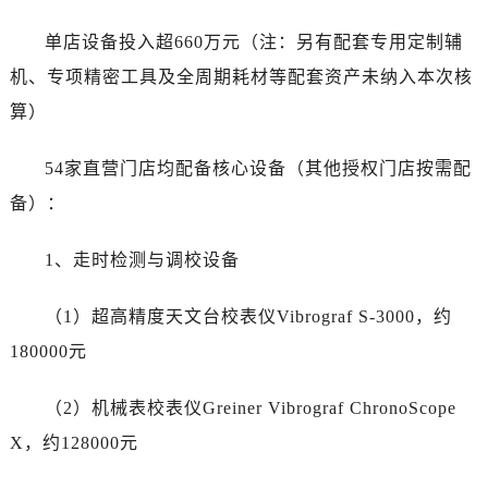
甘肃省敦煌市沙州镇阳关中路爱彼售后服务中心（需提前预约）
甘肃省合作市人民街爱彼售后服务中心（需提前预约）
单店设备投入超660万元（注：另有配套专用定制辅
甘肃省嘉峪关市雄关区新华中路爱彼售后服务中心（需提前预约）
机、专项精密工具及全周期耗材等配套资产未纳入本次核
甘肃省金昌市金川区北京路爱彼售后服务中心（需提前预约）
算）
甘肃省酒泉市肃州区西大街爱彼售后服务中心（需提前预约）
甘肃省临夏市城南街道团结路爱彼售后服务中心（需提前预约）
54家直营门店均配备核心设备（其他授权门店按需配
甘肃省陇南市武都区人民路爱彼售后服务中心（需提前预约）
备）：
甘肃省平凉市崆峒区西大街爱彼售后服务中心（需提前预约）
甘肃省庆阳市西峰区南大街爱彼售后服务中心（需提前预约）
1、走时检测与调校设备
甘肃省天水市秦州区民主路爱彼售后服务中心（需提前预约）
甘肃省武威市凉州区迎宾路爱彼售后服务中心（需提前预约）
（1）超高精度天文台校表仪Vibrograf S-3000，约
甘肃省张掖市甘州区民乐北路爱彼售后服务中心（需提前预约）
180000元
宁夏回族自治区固原市原州区文化街爱彼售后服务中心（需提前预约）
宁夏回族自治区石嘴山市大武口区贺兰山路爱彼售后服务中心（需提前预约）
（2）机械表校表仪Greiner Vibrograf ChronoScope
宁夏回族自治区吴忠市利通区开元大道爱彼售后服务中心（需提前预约）
X，约128000元
宁夏回族自治区银川市兴庆区新华东路97号新百中心C馆一层C1-18号商铺爱彼售后服务中心（需提前预约）