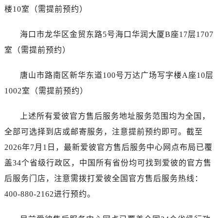
广西壮族自治区桂林市秀峰区红岭路爱彼售后服务中心（需提前预约）
楼10室（需提前预约）
广西壮族自治区河池市金城江区金城江街道朝阳路爱彼售后服务中心（需提前预约）
广西壮族自治区贺州市八步区城东街道灵峰南路爱彼售后服务中心（需提前预约）
海口市龙华区金贸东路5号海口华润大厦B座17层1707
广西壮族自治区来宾市兴宾区桂中大道爱彼售后服务中心（需提前预约）
室（需提前预约）
广西壮族自治区柳州市城中区中山中路爱彼售后服务中心（需提前预约）
广西壮族自治区钦州市钦南区金海湾东大街爱彼售后服务中心（需提前预约）
唐山市路南区新华东道100号万达广场写字楼A座10层
广西壮族自治区梧州市万秀区龙湖镇高旺路爱彼售后服务中心（需提前预约）
1002室（需提前预约）
广西壮族自治区玉林市玉州区金玉路爱彼售后服务中心（需提前预约）
海南省儋州市儋州市那大镇兰洋北路爱彼售后服务中心（需提前预约）
上述所有爱彼官方售后服务地址服务范围均为全国，
海南省东方市八所镇解放西路爱彼售后服务中心（需提前预约）
全部可选择到店或邮寄服务，注意提前预约即可。截至
海南省琼海市嘉积镇东风路爱彼售后服务中心（需提前预约）
2026年7月1日，最新爱彼官方售后服务中心网点布局已覆
海南省三沙市西沙区西沙群岛永兴岛北京路爱彼售后服务中心（需提前预约）
盖34个省级行政区，中国所有省份均可找到爱彼的官方售
海南省三亚市吉阳区迎宾路爱彼售后服务中心（需提前预约）
后服务门店，注意需拨打爱彼全国官方售后服务热线：
海南省万宁市万城镇解放路爱彼售后服务中心（需提前预约）
400-880-2162进行预约。
海南省文昌市文城镇教育东路爱彼售后服务中心（需提前预约）
海南省五指山市通什镇三月三大道爱彼售后服务中心（需提前预约）