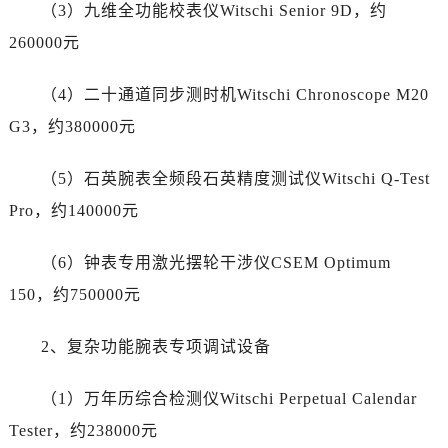
宁夏回族自治区中卫市沙坡头区鼓楼东街爱彼售后服务中心（需提前预约）
（3）九维全功能校表仪Witschi Senior 9D，约
青海省果洛藏族自治州玛沁县团结路爱彼售后服务中心（需提前预约）
260000元
青海省海北藏族自治州海晏县将军路爱彼售后服务中心（需提前预约）
青海省海东市乐都区滨河路爱彼售后服务中心（需提前预约）
（4）二十通道同步测时机Witschi Chronoscope M20
青海省海南藏族自治州共和县青海湖大街爱彼售后服务中心（需提前预约）
G3，约380000元
青海省海西蒙古族藏族自治州德令哈市柴达木路爱彼售后服务中心（需提前预约）
青海省黄南藏族自治州同仁市德合隆路爱彼售后服务中心（需提前预约）
（5）石英腕表全频段石英精度测试仪Witschi Q-Test
青海省西宁市城西区海湖新区西关大道爱彼售后服务中心（需提前预约）
Pro，约140000元
青海省玉树藏族自治州结古镇胜利路爱彼售后服务中心（需提前预约）
陕西省安康市汉滨区金州路爱彼售后服务中心（需提前预约）
（6）钟表专用激光摆轮干涉仪CSEM Optimum
陕西省宝鸡市渭滨区经二路爱彼售后服务中心（需提前预约）
150，约750000元
陕西省汉中市汉台区北大街爱彼售后服务中心（需提前预约）
陕西省商洛市商州区州城街爱彼售后服务中心（需提前预约）
2、复杂功能腕表专项调试设备
陕西省铜川市王益区红旗街爱彼售后服务中心（需提前预约）
（1）万年历综合检测仪Witschi Perpetual Calendar
陕西省渭南市临渭区东风大街爱彼售后服务中心（需提前预约）
陕西省咸阳市秦都区沣西新城统一西路与白马河路交汇处爱彼售后服务中心（需提前预约）
Tester，约238000元