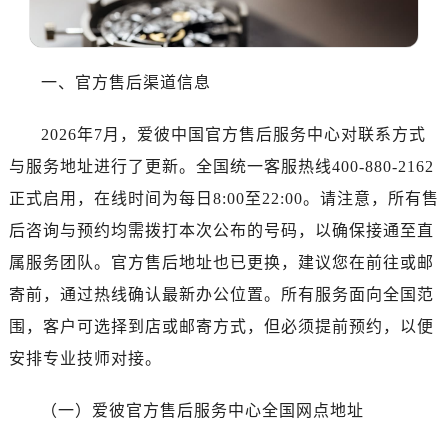
无锡市梁溪区人民中路139号恒隆广场写字楼1座11层1104室（需提前预约）
南通市崇川区工农路57号圆融广场写字楼16层1603室（需提前预约）
苏州市苏州工业园区星港街199号苏州中心办公楼C座22层08室（需提前预约）
一、官方售后渠道信息
武汉市江汉区解放大道686号世界贸易大厦38层09室（需提前预约）
南宁市青秀区金湖路59号地王大厦12楼1224室（需提前预约）
2026年7月，爱彼中国官方售后服务中心对联系方式
合肥市蜀山区潜山路111号万象城华润大厦B座12楼03室（需提前预约）
与服务地址进行了更新。全国统一客服热线400-880-2162
泉州市丰泽区宝洲路729号浦西万达中心写字楼A座7楼709室（需提前预约）
正式启用，在线时间为每日8:00至22:00。请注意，所有售
青岛市南区山东路6号华润大厦B座22层04室（需提前预约）
后咨询与预约均需拨打本次公布的号码，以确保接通至直
烟台市芝罘区胜利路139号万达金融中心A座907室（需提前预约）
长春市朝阳区西安大路727号中银大厦A座(旺进大厦)18层09室（需提前预约）
属服务团队。官方售后地址也已更换，建议您在前往或邮
贵阳市南明区都司高架桥路33号亨特国际金融中心14楼14D（需提前预约）
寄前，通过热线确认最新办公位置。所有服务面向全国范
昆明市盘龙区北京路928号同德昆明广场写字楼10层06室（需提前预约）
围，客户可选择到店或邮寄方式，但必须提前预约，以便
石家庄市长安区中山东路39号勒泰中心写字楼B座13层07室（需提前预约）
安排专业技师对接。
西安市碑林区南关正街88号华侨城长安国际中心E座6楼10室（需提前预约）
海口市龙华区金贸东路5号海口华润大厦B座17层1707室（需提前预约）
（一）爱彼官方售后服务中心全国网点地址
唐山市路南区新华东道100号万达广场写字楼A座10层1002室（需提前预约）