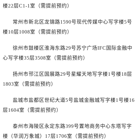
吉林省吉林市船营区河南街爱彼售后服务中心（需提前预约）
楼22层C1-1室（需提前预约）
吉林省辽源市龙山区人民大街爱彼售后服务中心（需提前预约）
吉林省梅河口市新华街道梅河大街爱彼售后服务中心（需提前预约）
常州市新北区龙锦路1590号现代传媒中心写字楼5号
吉林省四平市铁东区紫气大路与南九经街交汇处爱彼售后服务中心（需提前预约）
楼10层1008室（需提前预约）
吉林省松原市宁江区五环大街爱彼售后服务中心（需提前预约）
吉林省通化市东昌区环通乡江南大街爱彼售后服务中心（需提前预约）
徐州市鼓楼区淮海东路29号苏宁广场IFC国际金融中
吉林省延边市延吉市解放路爱彼售后服务中心（需提前预约）
心写字楼35层3508室（需提前预约）
辽宁省鞍山市铁东区站前街爱彼售后服务中心（需提前预约）
辽宁省本溪市平山区胜利路爱彼售后服务中心（需提前预约）
扬州市邗江区国展路29号星耀天地写字楼1号楼18层
辽宁省朝阳市双塔区新华路爱彼售后服务中心（需提前预约）
1803室（需提前预约）
辽宁省丹东市振兴区七经街爱彼售后服务中心（需提前预约）
辽宁省抚顺市新抚区东一路爱彼售后服务中心（需提前预约）
盐城市盐都区世纪大道5号盐城金融城写字楼1号楼16
辽宁省阜新市海州区解放大街爱彼售后服务中心（需提前预约）
层1604室（需提前预约）
辽宁省葫芦岛市连山区中央路爱彼售后服务中心（需提前预约）
辽宁省锦州市古塔区中央大街爱彼售后服务中心（需提前预约）
泰州市海陵区永定东路399号置地商务中心东塔写字
辽宁省辽阳市白塔区新运大街爱彼售后服务中心（需提前预约）
楼（华润万象城）17层1706室（需提前预约）