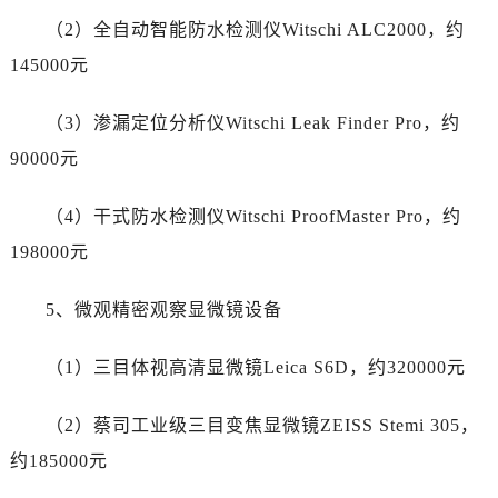
新疆维吾尔自治区喀什市解放北路爱彼售后服务中心（需提前预约）
（2）全自动智能防水检测仪Witschi ALC2000，约
新疆维吾尔自治区可克达拉市幸福路爱彼售后服务中心（需提前预约）
145000元
新疆维吾尔自治区克拉玛依市克拉玛依区友谊路爱彼售后服务中心（需提前预约）
新疆维吾尔自治区库车市库车市文化东路爱彼售后服务中心（需提前预约）
（3）渗漏定位分析仪Witschi Leak Finder Pro，约
新疆维吾尔自治区库尔勒市库尔勒市人民东路爱彼售后服务中心（需提前预约）
90000元
新疆维吾尔自治区奎屯市团结西街爱彼售后服务中心（需提前预约）
新疆维吾尔自治区昆玉市昆泉街爱彼售后服务中心（需提前预约）
（4）干式防水检测仪Witschi ProofMaster Pro，约
新疆维吾尔自治区沙湾市三道河子镇世纪大道南路爱彼售后服务中心（需提前预约）
198000元
新疆维吾尔自治区石河子市北二路爱彼售后服务中心（需提前预约）
新疆维吾尔自治区双河市光明路爱彼售后服务中心（需提前预约）
5、微观精密观察显微镜设备
新疆维吾尔自治区塔城市塔城地区闻琴路爱彼售后服务中心（需提前预约）
新疆维吾尔自治区铁门关市兴疆路爱彼售后服务中心（需提前预约）
（1）三目体视高清显微镜Leica S6D，约320000元
新疆维吾尔自治区图木舒克市图木舒克市中兴街爱彼售后服务中心（需提前预约）
新疆维吾尔自治区吐鲁番市高昌区文化中路文化中路爱彼售后服务中心（需提前预约）
（2）蔡司工业级三目变焦显微镜ZEISS Stemi 305，
新疆维吾尔自治区乌苏市乌鲁木齐北路爱彼售后服务中心（需提前预约）
约185000元
新疆维吾尔自治区五家渠市长征西街爱彼售后服务中心（需提前预约）