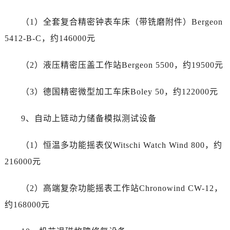
西藏自治区拉萨市城关区北京中路爱彼售后服务中心（需提前预约）
西藏自治区林芝市巴宜区广东路爱彼售后服务中心（需提前预约）
（1）全套复合精密钟表车床（带铣磨附件）Bergeon
西藏自治区那曲市色尼区浙江西路爱彼售后服务中心（需提前预约）
5412-B-C，约146000元
西藏自治区日喀则市桑珠孜区上海中路爱彼售后服务中心（需提前预约）
西藏自治区山南市乃东区湖北大道爱彼售后服务中心（需提前预约）
（2）液压精密压盖工作站Bergeon 5500，约19500元
云南省保山市隆阳区正阳路爱彼售后服务中心（需提前预约）
云南省楚雄彝族自治州楚雄市鹿城南路爱彼售后服务中心（需提前预约）
（3）德国精密微型加工车床Boley 50，约122000元
云南省大理白族自治州大理市建设路爱彼售后服务中心（需提前预约）
9、自动上链动力储备模拟测试设备
云南省德宏傣族景颇族自治州芒市团结大街爱彼售后服务中心（需提前预约）
云南省迪庆藏族自治州香格里拉市长征大道爱彼售后服务中心（需提前预约）
（1）恒温多功能摇表仪Witschi Watch Wind 800，约
云南省红河哈尼族彝族自治州蒙自市天马路爱彼售后服务中心（需提前预约）
216000元
云南省丽江市古城区七星街爱彼售后服务中心（需提前预约）
云南省临沧市临翔区世纪路爱彼售后服务中心（需提前预约）
（2）高端复杂功能摇表工作站Chronowind CW-12，
云南省怒江傈僳族自治州泸水市人民路爱彼售后服务中心（需提前预约）
约168000元
云南省普洱市思茅区振兴大道爱彼售后服务中心（需提前预约）
云南省曲靖市麒麟区学府路爱彼售后服务中心（需提前预约）