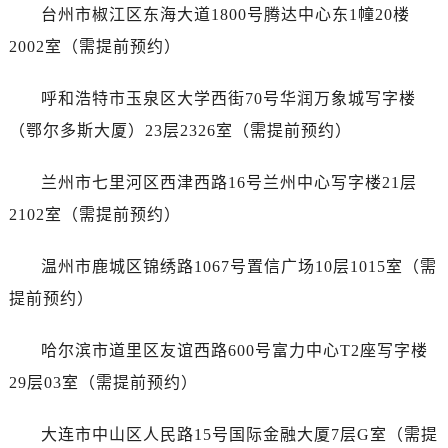
江西省吉安市吉州区井冈山大道爱彼售后服务中心（需提前预约）
台州市椒江区东海大道1800号腾达中心东1幢20楼
江西省景德镇市珠山区珠山中路爱彼售后服务中心（需提前预约）
2002室（需提前预约）
江西省九江市浔阳区浔阳路爱彼售后服务中心（需提前预约）
江西省南昌市红谷滩新区红谷中大道998号绿地双子塔（中央广场）A1座办公楼14层1407室爱彼售后服务中心（需提前预约）
呼和浩特市玉泉区大学西街70号华润万象城写字楼
江西省萍乡市安源区萍安北大道与康庄路交叉口爱彼售后服务中心（需提前预约）
（鄂尔多斯大厦）23层2326室（需提前预约）
江西省上饶市信州区滨江西路爱彼售后服务中心（需提前预约）
江西省新余市渝水区北湖西路爱彼售后服务中心（需提前预约）
兰州市七里河区西津西路16号兰州中心写字楼21层
江西省宜春市袁州区中山中路爱彼售后服务中心（需提前预约）
2102室（需提前预约）
江西省鹰潭市月湖区胜利东路爱彼售后服务中心（需提前预约）
山东省德州市德城区东风中路爱彼售后服务中心（需提前预约）
温州市鹿城区锦绣路1067号置信广场10层1015室（需
山东省东营市东营区济南路爱彼售后服务中心（需提前预约）
提前预约）
山东省济南市历下区经十路11111号华润中心写字楼（万象城）15层1508室爱彼售后服务中心（需提前预约）
山东省济宁市任城区太白楼路爱彼售后服务中心（需提前预约）
哈尔滨市道里区友谊西路600号富力中心T2座写字楼
山东省莱芜市文化南路8号银座商城名表维修一楼名表维修爱彼售后服务中心（需提前预约）
29层03室（需提前预约）
山东省临沂市兰山区解放路爱彼售后服务中心（需提前预约）
山东省日照市东港区烟台路爱彼售后服务中心（需提前预约）
大连市中山区人民路15号国际金融大厦7层G室（需提