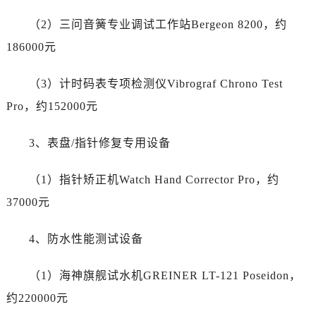
陕西省延安市宝塔区中心街爱彼售后服务中心（需提前预约）
（2）三问音簧专业调试工作站Bergeon 8200，约
陕西省榆林市榆阳区长兴路爱彼售后服务中心（需提前预约）
新疆维吾尔自治区阿克苏市东大街爱彼售后服务中心（需提前预约）
186000元
新疆维吾尔自治区阿拉尔市胜利大道爱彼售后服务中心（需提前预约）
（3）计时码表专项检测仪Vibrograf Chrono Test
新疆维吾尔自治区阿拉山口市友好路爱彼售后服务中心（需提前预约）
新疆维吾尔自治区阿勒泰市解放路爱彼售后服务中心（需提前预约）
Pro，约152000元
新疆维吾尔自治区阿图什市光明路爱彼售后服务中心（需提前预约）
3、表盘/指针修复专用设备
新疆维吾尔自治区白杨市军垦路爱彼售后服务中心（需提前预约）
新疆维吾尔自治区北屯市团结路爱彼售后服务中心（需提前预约）
（1）指针矫正机Watch Hand Corrector Pro，约
新疆维吾尔自治区博乐市博乐市北京路爱彼售后服务中心（需提前预约）
37000元
新疆维吾尔自治区昌吉市延安北路爱彼售后服务中心（需提前预约）
新疆维吾尔自治区阜康市博峰路爱彼售后服务中心（需提前预约）
4、防水性能测试设备
新疆维吾尔自治区哈密市伊州区建国北路爱彼售后服务中心（需提前预约）
新疆维吾尔自治区和田市和田市北京西路爱彼售后服务中心（需提前预约）
（1）海神旗舰试水机GREINER LT-121 Poseidon，
新疆维吾尔自治区胡杨河市胡杨河市胡杨路爱彼售后服务中心（需提前预约）
约220000元
新疆维吾尔自治区霍尔果斯市亚欧北路爱彼售后服务中心（需提前预约）