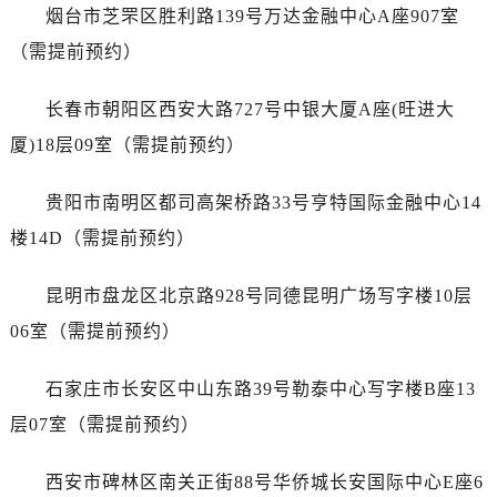
广东省茂名市电白区水东街道迎宾大道爱彼售后服务中心（需提前预约）
烟台市芝罘区胜利路139号万达金融中心A座907室
广东省梅州市梅江区金燕大道爱彼售后服务中心（需提前预约）
（需提前预约）
广东省清远市清城区湖西路爱彼售后服务中心（需提前预约）
广东省汕头市龙湖区长平路爱彼售后服务中心（需提前预约）
长春市朝阳区西安大路727号中银大厦A座(旺进大
广东省汕尾市城区香洲街道园林社区翠园街爱彼售后服务中心（需提前预约）
厦)18层09室（需提前预约）
广东省韶关市武江区芙蓉新区与老城中心交汇处爱彼售后服务中心（需提前预约）
广东省深圳市罗湖区深南东路5001号华润大厦17层1701室爱彼售后服务中心（需提前预约）
贵阳市南明区都司高架桥路33号亨特国际金融中心14
广东省阳江市江城区东风一路爱彼售后服务中心（需提前预约）
楼14D（需提前预约）
广东省云浮市云城区金山路爱彼售后服务中心（需提前预约）
广东省湛江市赤坎区观海北路爱彼售后服务中心（需提前预约）
昆明市盘龙区北京路928号同德昆明广场写字楼10层
广东省肇庆市端州区信安大道与砚都大道交汇处爱彼售后服务中心（需提前预约）
06室（需提前预约）
广西壮族自治区百色市右江区中山二路爱彼售后服务中心（需提前预约）
广西壮族自治区北海市海城区北京路爱彼售后服务中心（需提前预约）
石家庄市长安区中山东路39号勒泰中心写字楼B座13
广西壮族自治区崇左市江州区石景林街道友谊大道与丽川路交汇处爱彼售后服务中心（需提前预约）
层07室（需提前预约）
广西壮族自治区防城港市港口区金花茶大道爱彼售后服务中心（需提前预约）
广西壮族自治区贵港市港北区港城街道布山大道与仙衣路交叉口爱彼售后服务中心（需提前预约）
西安市碑林区南关正街88号华侨城长安国际中心E座6